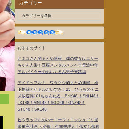
カテゴリー
おすすめサイト
おネコさん的まとめ速報 僕の彼女はエリー
ちゃん人形！豆腐メンタルメンヘラ電波中年
アルバイターのぬいぐるみ男子末路編
アイドッフル！ ワタクシ的まとめ速報 地
下格闘アイドルだいすき！23 ひうらのアニ
メ放送局101ちゃんねる BNK48 ！SNH48！
JKT48！MNL48！SGO48！GNZ48！
STU48！SKE48
ヒウラッフルのハーニーフィニッシュゴミ屋
敷補完計画 ＜必殺！生前整理人！孤立し孤独