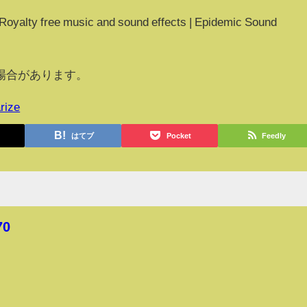
alty free music and sound effects | Epidemic Sound
場合があります。
rize
はてブ
Pocket
Feedly
70