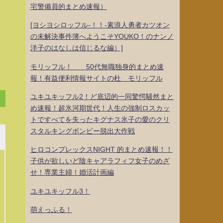
宅警備員的まとめ速報）
[ヨシヨシロッフル-！！-素浪人勇者カツオン
の未解決事件簿へようこそYOUKO！のナンノ
洋子のはなしは信じるな編）]
モリッフル！ 50代無職独身的まとめ速
報！有益便利情報サイトの杜 モリッフル
ユキユキッフル2！ど底辺的一同驚愕騒然まと
め速報！超氷河期世代！人生の強制ロスカッ
トですべてを失ったキグナス氷子の愛のクリ
スタルキングボンビー脱出大作戦
ヒロコンプレックスNIGHT 的まとめ速報！！
子供が欲しいど陰キャアラフィフ女子のめざ
せ！専業主婦！婚活計画編
ユキユキッフル3！
萌えっふる！