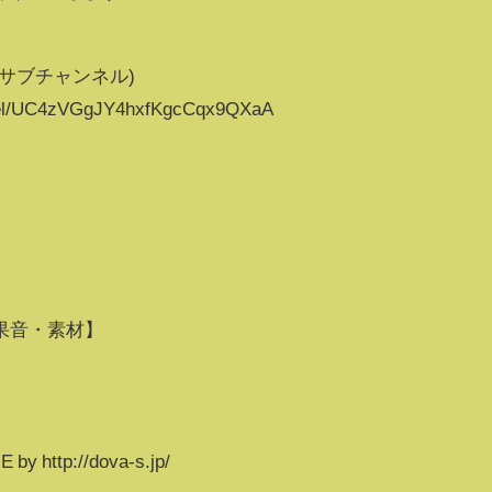
サブチャンネル)
nnel/UC4zVGgJY4hxfKgcCqx9QXaA
果音・素材】
http://dova-s.jp/