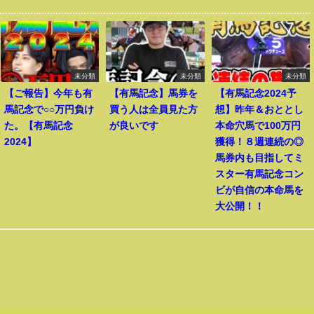
未分類
未分類
未分類
【ご報告】今年も有
【有馬記念】馬券を
【有馬記念2024予
馬記念で○○万円負け
買う人は全員見た方
想】昨年＆おととし
た。【有馬記念
が良いです
本命穴馬で100万円
2024】
獲得！８週連続の◎
馬券内も目指してミ
スター有馬記念コン
ビが自信の本命馬を
大公開！！