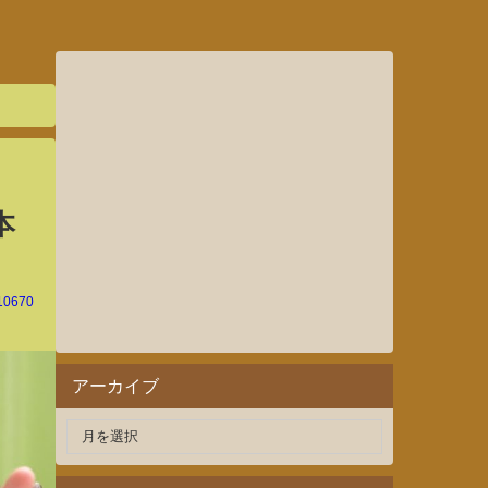
本
10670
アーカイブ