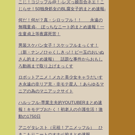
こじ！コジッフル@！-レズっ娘百合ネエ！こ
じらせ！50独身処女のBL腐女子的まとめ速報-
何だ！何が？真・シロッフル！！ 永遠の
無職童貞- ぼっちなニート的まとめ速報！一
生童貞上等夜露死苦！
男装スケバン女子！スケッフルまっくす！
（新・ナンノひゃくしきっ!！ビー玉のおいぬ
さん的まとめ速報） 話題な事件からおもし
ろ動画まで取り上げまっくす
ロボットアニメ！メカと美少女キャラだいす
き永遠の非リア充・非モテ星人 ！あらゆるマ
ニアの為のマニアックサイト
ハルッフル-専業主夫的YOUTUBERまとめ速
報！キモデブおたく！初老人の介護生活！激
動の1750日
アニゲタレスト（元祖！アニメッフル） ひ
きこもりニートのオナベ的まとめ速報