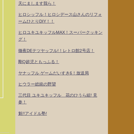
天にまします我ら！
ヒロシッフル！ヒロシデース山さんのリフォ
ームひとりDIY！！
ヒロユキユキッフルMAX！スーパークッキン
グ！
徹夜DEテツヤッフル!！レトロ館2号店！
剛Q超児ともっふる！
ヤナッフル ゲームだいすき6！放送局
ヒウラー総統の野望
三代目 ユキユキッフル 花のひうら組! 見
参！
魁!!アイドル塾!