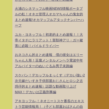
火浦のシネマッフル映画NEWS情報ポータブ
ルの杜！オネエ管理人オカマちゃんの鬼女的
まとめ速報!オカマッフルアタックナンバーハ
ーフ
ユカ・ヨネッフル！初老的まとめ速報！！大
帝イタチにラリアット！害獣神アリ・ガー被
害に必殺！パイルドライバー
おネコさん的まとめ速報 僕の彼女はエリー
ちゃん人形！豆腐メンタルメンヘラ電波中年
アルバイターのぬいぐるみ男子末路編
スケバン！デカッフルまっくす（デカい強い2
次元嫁だいすき子供部屋おじさんヒロシ之古
惑仔的まとめ速報）話題な動画取り上げ
MAX！デカいは正義刑事編
アキヨッフル-！ネオニートスケ番長のエキス
トラ芸能情報局！（子ども部屋おばさんの自