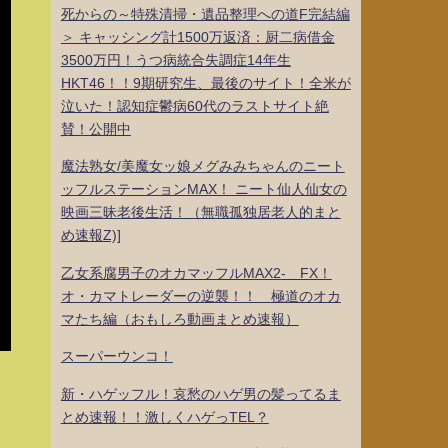
死からの～特殊清掃・遺品整理への道F完結編
＞ キャッシング計1500万返済：厨二病借金
3500万円！うつ病統合失調症14年生
HKT46！！9期研究生、最後のサイト！全米が
泣いた！認知症鬱病60代のラストサイト絶
賛！公開中
魔法熟女/美魔女ッ娘メグみみちゃんのニート
ッフルステーションMAX！ ニート仙人仙女の
映画三昧老後生活！（無職孤独居老人的まと
め速報Z)]
乙女系腐男子のオカマッフルMAX2- FX！
オ・カマトレーダーの逆襲！！ 極道のオカ
マたち編（おもしろ動画まとめ速報）
スーパーウンコ！
新・ハゲッフル！哀愁のハゲ男の髪ってるま
とめ速報！！激しくハゲっTEL？