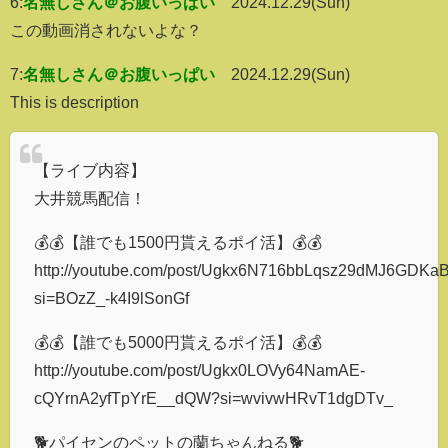
6:
名無しさん＠お腹いっぱい
2024.12.29(Sun)
この動画消されないよな？
7:
名無しさん＠お腹いっぱい
2024.12.29(Sun)
This is description
【ライブ内容】
大井競馬配信！
💰💰【誰でも1500円貰えるポイ活】💰💰
http://youtube.com/post/Ugkx6N716bbLqsz29dMJ6GDK
si=BOzZ_-k4I9lSonGf
💰💰【誰でも5000円貰えるポイ活】💰💰
http://youtube.com/post/Ugkx0LOVy64NamAE-
cQYrnA2yfTpYrE__dQW?si=wvivwHRvT1dgDTv_
🐕パイセンのペットの蘭ちゃんねる🐕