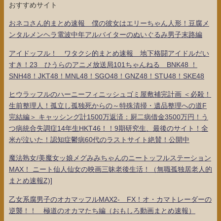
おすすめサイト
おネコさん的まとめ速報 僕の彼女はエリーちゃん人形！豆腐メ
ンタルメンヘラ電波中年アルバイターのぬいぐるみ男子末路編
アイドッフル！ ワタクシ的まとめ速報 地下格闘アイドルだい
すき！23 ひうらのアニメ放送局101ちゃんねる BNK48 ！
SNH48！JKT48！MNL48！SGO48！GNZ48！STU48！SKE48
ヒウラッフルのハーニーフィニッシュゴミ屋敷補完計画 ＜必殺！
生前整理人！孤立し孤独死からの～特殊清掃・遺品整理への道F
完結編＞ キャッシング計1500万返済：厨二病借金3500万円！う
つ病統合失調症14年生HKT46！！9期研究生、最後のサイト！全
米が泣いた！認知症鬱病60代のラストサイト絶賛！公開中
魔法熟女/美魔女ッ娘メグみみちゃんのニートッフルステーション
MAX！ ニート仙人仙女の映画三昧老後生活！（無職孤独居老人的
まとめ速報Z)]
乙女系腐男子のオカマッフルMAX2- FX！オ・カマトレーダーの
逆襲！！ 極道のオカマたち編（おもしろ動画まとめ速報）