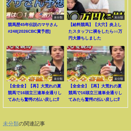
未分類
未分類
競馬歴45年伝説のマサさん
【給料競馬】【大穴】炎上し
#248[2026CBC賞予想]
たスタッフに禊をしたら○○万
円大勝ちしました
未分類
未分類
【全全全】【再】大荒れの夏
【全全全】【再】大荒れの夏
競馬で16頭立三連単全通りし
競馬で16頭立三連単全通りし
てみたら驚愕の払い戻しに⁉︎
てみたら驚愕の払い戻しに⁉︎
未分類
の関連記事