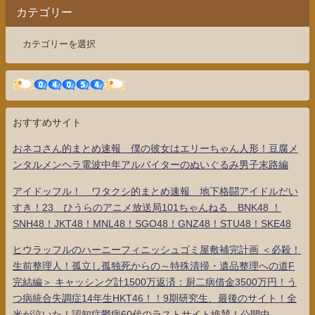
カテゴリー
おすすめサイト
おネコさん的まとめ速報 僕の彼女はエリーちゃん人形！豆腐メ
ンタルメンヘラ電波中年アルバイターのぬいぐるみ男子末路編
アイドッフル！ ワタクシ的まとめ速報 地下格闘アイドルだい
すき！23 ひうらのアニメ放送局101ちゃんねる BNK48 ！
SNH48！JKT48！MNL48！SGO48！GNZ48！STU48！SKE48
ヒウラッフルのハーニーフィニッシュゴミ屋敷補完計画 ＜必殺！
生前整理人！孤立し孤独死からの～特殊清掃・遺品整理への道F
完結編＞ キャッシング計1500万返済：厨二病借金3500万円！う
つ病統合失調症14年生HKT46！！9期研究生、最後のサイト！全
米が泣いた！認知症鬱病60代のラストサイト絶賛！公開中