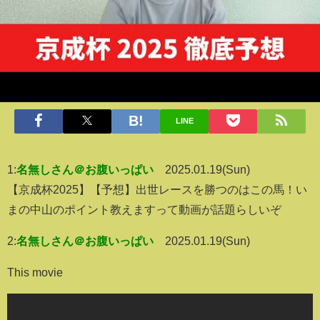
LINE
1:
名無しさん＠お腹いっぱい
2025.01.19(Sun)
【京成杯2025】【予想】出世レースを勝つのはこの馬！い
まの中山のポイント教えますって動画が話題らしいぞ
2:
名無しさん＠お腹いっぱい
2025.01.19(Sun)
This movie