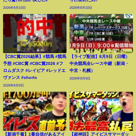
2026年8月10日
2026年8月10日
【CBC賞2026結果】#競馬 #競馬
【ライブ配信】8月9日（日曜）
予想 #CBC賞 #CBC賞2026 #フ
中央競馬全レース中継（新潟・
ロムダスク #レイピア #レッドエ
中京・札幌）
ヴァンス #shorts
2026年8月9日
2026年8月9日
【新潟千着】1番自信があるアイ
【超神回】アイビスサマーダッ