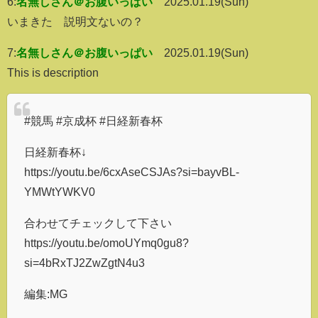
6:
名無しさん＠お腹いっぱい
2025.01.19(Sun)
いまきた 説明文ないの？
7:
名無しさん＠お腹いっぱい
2025.01.19(Sun)
This is description
#競馬 #京成杯 #日経新春杯
日経新春杯↓
https://youtu.be/6cxAseCSJAs?si=bayvBL-
YMWtYWKV0
合わせてチェックして下さい
https://youtu.be/omoUYmq0gu8?
si=4bRxTJ2ZwZgtN4u3
編集:MG