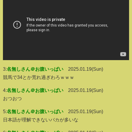
3:
名無しさん＠お腹いっぱい
2025.01.19(Sun)
競馬で34とか荒れ過ぎわろｗｗｗ
4:
名無しさん＠お腹いっぱい
2025.01.19(Sun)
おつおつ
5:
名無しさん＠お腹いっぱい
2025.01.19(Sun)
日本語が理解できないバカが多いな