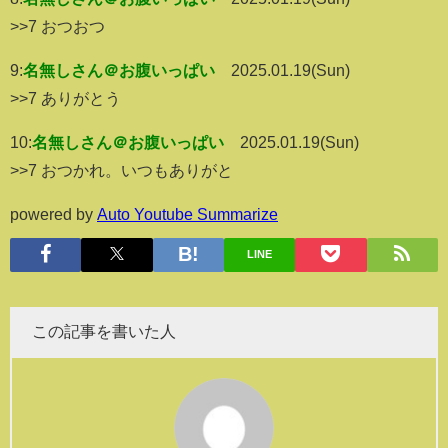
>>7 おつおつ
9:
名無しさん＠お腹いっぱい
2025.01.19(Sun)
>>7 ありがとう
10:
名無しさん＠お腹いっぱい
2025.01.19(Sun)
>>7 おつかれ。いつもありがと
powered by
Auto Youtube Summarize
LINE
この記事を書いた人