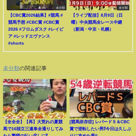
未分類
未分類
【CBC賞2026結果】#競馬 #
【ライブ配信】8月9日（日
競馬予想 #CBC賞 #CBC賞
曜）中央競馬全レース中継
2026 #フロムダスク #レイピ
（新潟・中京・札幌）
ア #レッドエヴァンス
#shorts
未分類
の関連記事
【全全全】【再】大荒れの夏競
[競馬依存症] レパードＳ＆CBC
馬で16頭立三連単全通りしてみ
賞で逆転したい男⁉️今日は久しぶ
たら驚愕の払い戻しに⁉︎
りに攻めた男‼️