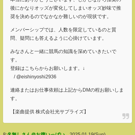
後にかなりオッズが変化してしまいオッズ妙味で推
奨を決めるのでなかなか難しいのが現状です。
メンバーシップでは、人数を限定しているのと質
問、疑問にも答えるように心掛けています。
みなさんと一緒に競馬の知識を深めていきたいで
す。
登録はこちらからお願いします。↓
/ @eishinyoshi2936
連絡またはお仕事依頼は上記からDMの程お願いしま
す。
【楽曲提供 株式会社光サプライズ】
8:
名無しさん＠お腹いっぱい
2025.01.19(Sun)