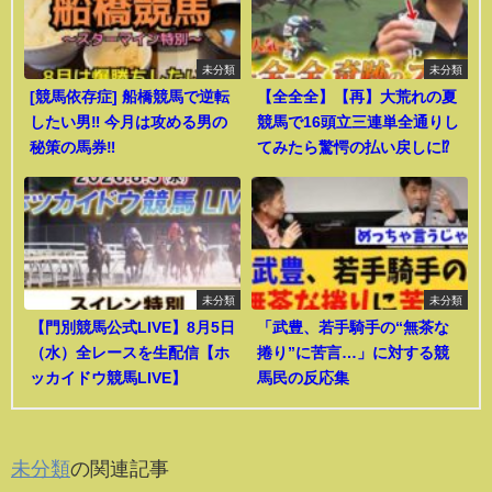
未分類
未分類
[競馬依存症] 船橋競馬で逆転
【全全全】【再】大荒れの夏
したい男‼️ 今月は攻める男の
競馬で16頭立三連単全通りし
秘策の馬券‼️
てみたら驚愕の払い戻しに⁉︎
未分類
未分類
【門別競馬公式LIVE】8月5日
「武豊、若手騎手の“無茶な
（水）全レースを生配信【ホ
捲り”に苦言…」に対する競
ッカイドウ競馬LIVE】
馬民の反応集
未分類
の関連記事