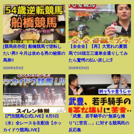
[競馬依存症] 船橋競馬で逆転し
【全全全】【再】大荒れの夏競
たい男‼️ 今月は攻める男の秘策の
馬で16頭立三連単全通りしてみ
馬券‼️
たら驚愕の払い戻しに⁉︎
2026年8月6日
2026年8月6日
【門別競馬公式LIVE】8月5日
「武豊、若手騎手の“無茶な捲
（水）全レースを生配信【ホッ
り”に苦言…」に対する競馬民の
カイドウ競馬LIVE】
反応集