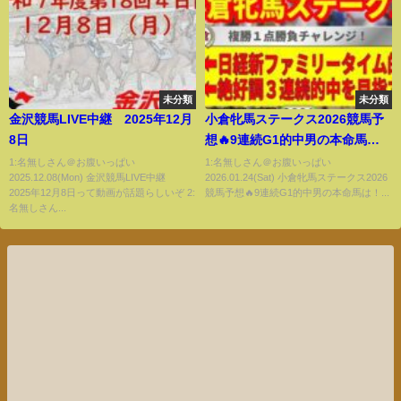
未分類
未分類
金沢競馬LIVE中継 2025年12月
小倉牝馬ステークス2026競馬予
8日
想🔥9連続G1的中男の本命馬
は！？
1:名無しさん＠お腹いっぱい
1:名無しさん＠お腹いっぱい
2025.12.08(Mon) 金沢競馬LIVE中継
2026.01.24(Sat) 小倉牝馬ステークス2026
2025年12月8日って動画が話題らしいぞ 2:
競馬予想🔥9連続G1的中男の本命馬は！...
名無しさん...