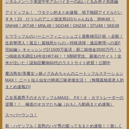
ンタルメンヘラ電波中年アルバイターのぬいぐるみ男子末路編
アイドッフル！ ワタクシ的まとめ速報 地下格闘アイドルだい
すき！23 ひうらのアニメ放送局101ちゃんねる BNK48 ！
SNH48！JKT48！MNL48！SGO48！GNZ48！STU48！SKE48
ヒウラッフルのハーニーフィニッシュゴミ屋敷補完計画 ＜必殺！
生前整理人！孤立し孤独死からの～特殊清掃・遺品整理への道F
完結編＞ キャッシング計1500万返済：厨二病借金3500万円！う
つ病統合失調症14年生HKT46！！9期研究生、最後のサイト！全
米が泣いた！認知症鬱病60代のラストサイト絶賛！公開中
魔法熟女/美魔女ッ娘メグみみちゃんのニートッフルステーション
MAX！ ニート仙人仙女の映画三昧老後生活！（無職孤独居老人的
まとめ速報Z)]
乙女系腐男子のオカマッフルMAX2- FX！オ・カマトレーダーの
逆襲！！ 極道のオカマたち編（おもしろ動画まとめ速報）
スーパーウンコ！
新・ハゲッフル！哀愁のハゲ男の髪ってるまとめ速報！！激しく