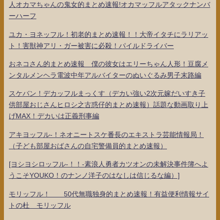
人オカマちゃんの鬼女的まとめ速報!オカマッフルアタックナンバ
ーハーフ
ユカ・ヨネッフル！初老的まとめ速報！！大帝イタチにラリアッ
ト！害獣神アリ・ガー被害に必殺！パイルドライバー
おネコさん的まとめ速報 僕の彼女はエリーちゃん人形！豆腐メ
ンタルメンヘラ電波中年アルバイターのぬいぐるみ男子末路編
スケバン！デカッフルまっくす（デカい強い2次元嫁だいすき子
供部屋おじさんヒロシ之古惑仔的まとめ速報）話題な動画取り上
げMAX！デカいは正義刑事編
アキヨッフル-！ネオニートスケ番長のエキストラ芸能情報局！
（子ども部屋おばさんの自宅警備員的まとめ速報）
[ヨシヨシロッフル-！！-素浪人勇者カツオンの未解決事件簿へよ
うこそYOUKO！のナンノ洋子のはなしは信じるな編）]
モリッフル！ 50代無職独身的まとめ速報！有益便利情報サイ
トの杜 モリッフル