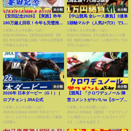
未分類
未分類
【安田記念2026】【実践】昨年
【中山競馬 全レース勝負】3連単
180万越え回収！今年も完璧推奨
1頭軸マルチ（人気2×穴3）で14
で帯超えなるか⁉︎
万円ぶち込んだ結果…【競馬馬
1:名無しさん＠お腹いっぱい
1:名無しさん＠お腹いっぱい
2026.06.08(Mon) 【安田記念2026】【実
2026.03.23(Mon) 【中山競馬 全レース勝
券勝負】
践】昨年180万越え回収！今年も完璧推奨
負】3連単1頭軸マルチ（人気2×穴3）で14
で帯超えなるか&...
万円ぶち込んだ...
未分類
未分類
2026年 日本ダービー（GⅠ） |
【競馬】「クロワデュノール 陣
ロブチェン | JRA公式
営コメントがヤバいw【ホープフ
ル】」に対する反応【反応集】
1:名無しさん＠お腹いっぱい
1:名無しさん＠お腹いっぱい
2026.06.03(Wed) 2026年 日本ダービー
2024.12.25(Wed) 【競馬】「クロワデュノ
（GⅠ） | ロブチェン | JRA公式って動画
ール 陣営コメントがヤバいw【ホープフ
が話題ら...
ル】」に対する反応【...