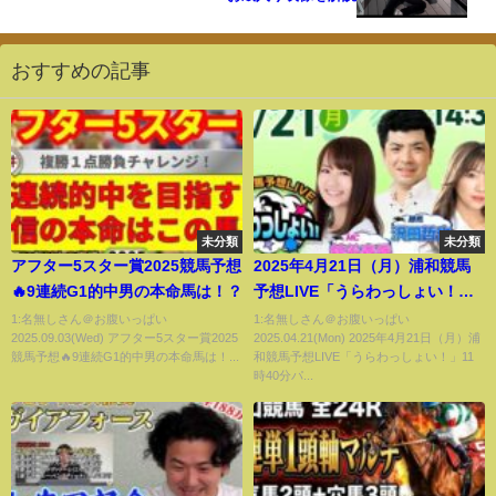
おすすめの記事
未分類
未分類
アフター5スター賞2025競馬予想
2025年4月21日（月）浦和競馬
🔥9連続G1的中男の本命馬は！？
予想LIVE「うらわっしょい！」
11時40分パドック解説スター
1:名無しさん＠お腹いっぱい
1:名無しさん＠お腹いっぱい
2025.09.03(Wed) アフター5スター賞2025
2025.04.21(Mon) 2025年4月21日（月）浦
ト・14時30分出演者登場！
競馬予想🔥9連続G1的中男の本命馬は！...
和競馬予想LIVE「うらわっしょい！」11
時40分パ...