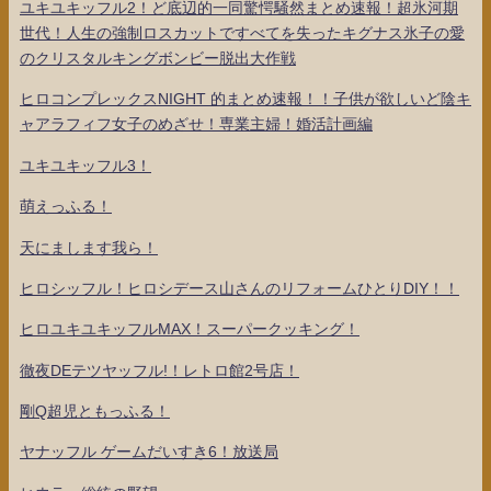
ユキユキッフル2！ど底辺的一同驚愕騒然まとめ速報！超氷河期
世代！人生の強制ロスカットですべてを失ったキグナス氷子の愛
のクリスタルキングボンビー脱出大作戦
ヒロコンプレックスNIGHT 的まとめ速報！！子供が欲しいど陰キ
ャアラフィフ女子のめざせ！専業主婦！婚活計画編
ユキユキッフル3！
萌えっふる！
天にまします我ら！
ヒロシッフル！ヒロシデース山さんのリフォームひとりDIY！！
ヒロユキユキッフルMAX！スーパークッキング！
徹夜DEテツヤッフル!！レトロ館2号店！
剛Q超児ともっふる！
ヤナッフル ゲームだいすき6！放送局