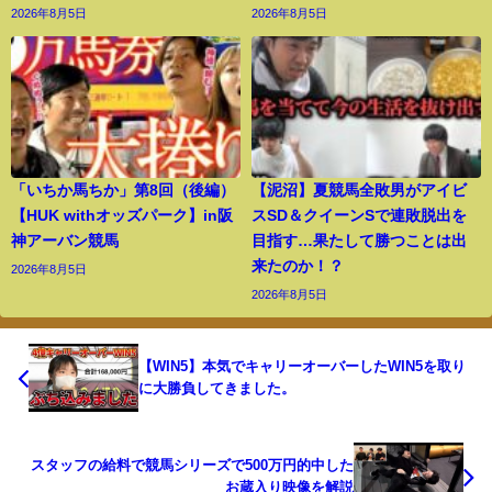
2026年8月5日
2026年8月5日
「いちか馬ちか」第8回（後編）
【泥沼】夏競馬全敗男がアイビ
【HUK withオッズパーク】in阪
スSD＆クイーンSで連敗脱出を
神アーバン競馬
目指す…果たして勝つことは出
来たのか！？
2026年8月5日
2026年8月5日
【WIN5】本気でキャリーオーバーしたWIN5を取り
に大勝負してきました。
スタッフの給料で競馬シリーズで500万円的中した
お蔵入り映像を解説