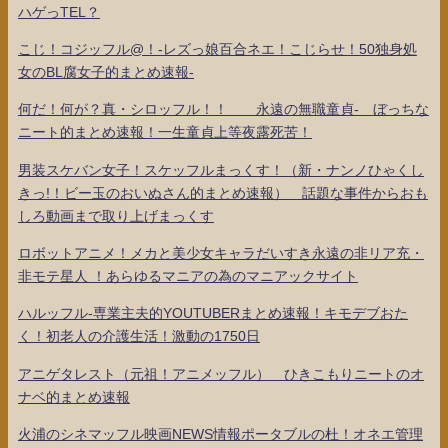
ハゲっTEL？
こじ！コジッフル@！-レズっ娘百合ネエ！こじらせ！50独身処
女のBL腐女子的まとめ速報-
何だ！何が？真・シロッフル！！ 永遠の無職童貞- ぼっちな
ニート的まとめ速報！一生童貞上等夜露死苦！
男装スケバン女子！スケッフルまっくす！（新・ナンノひゃくし
きっ!！ビー玉のおいぬさん的まとめ速報） 話題な事件からおも
しろ動画まで取り上げまっくす
ロボットアニメ！メカと美少女キャラだいすき永遠の非リア充・
非モテ星人 ！あらゆるマニアの為のマニアックサイト
ハルッフル-専業主夫的YOUTUBERまとめ速報！キモデブおた
く！初老人の介護生活！激動の1750日
アニゲタレスト（元祖！アニメッフル） ひきこもりニートのオ
ナベ的まとめ速報
火浦のシネマッフル映画NEWS情報ポータブルの杜！オネエ管理