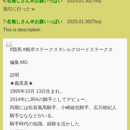
6:
名無しさん＠お腹いっぱい
2025.01.30(Thu)
強引に行ったｗ
7:
名無しさん＠お腹いっぱい
2025.01.30(Thu)
This is description
#競馬 #根岸ステークス #シルクロードステークス
編集:MG
説明
★義英真★
1995年10月 13日生まれ。
2014年にJRAの騎手としてデビュー。
同期には松若風馬騎手、小崎綾也騎手、石川裕紀人
騎手なななどがいる。
騎手時代の知識、経験を活かした