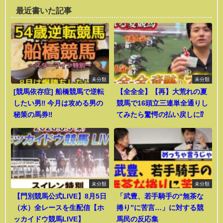
最近書いた記事
未分類
未分類
[競馬依存症] 船橋競馬で逆転
【全全全】【再】大荒れの夏
したい男‼️ 今月は攻める男の
競馬で16頭立三連単全通りし
秘策の馬券‼️
てみたら驚愕の払い戻しに⁉︎
未分類
未分類
【門別競馬公式LIVE】8月5日
「武豊、若手騎手の“無茶な
（水）全レースを生配信【ホ
捲り”に苦言…」に対する競
ッカイドウ競馬LIVE】
馬民の反応集