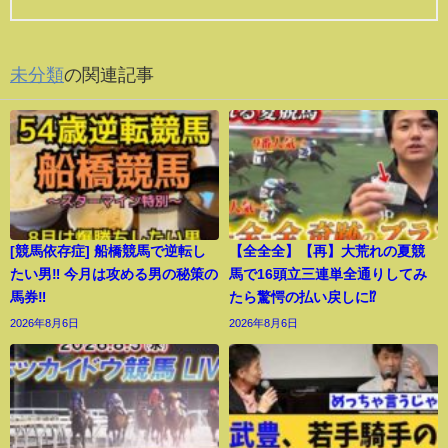
未分類
の関連記事
[競馬依存症] 船橋競馬で逆転し
【全全全】【再】大荒れの夏競
たい男‼️ 今月は攻める男の秘策の
馬で16頭立三連単全通りしてみ
馬券‼️
たら驚愕の払い戻しに⁉︎
2026年8月6日
2026年8月6日