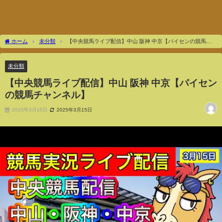
ホーム
未分類
【中央競馬ライブ配信】中山 阪神 中京【パイセンの競馬チ
ャンネル】
未分類
【中央競馬ライブ配信】中山 阪神 中京【パイセン
の競馬チャンネル】
2025年3月15日
2025年3月15日