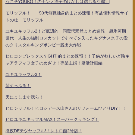
うこそYOUKO！のナンノ洋子のはなしは信じるな編）]
モリッフル！ 50代無職独身的まとめ速報！有益便利情報サイ
トの杜 モリッフル
ユキユキッフル2！ど底辺的一同驚愕騒然まとめ速報！超氷河期
世代！人生の強制ロスカットですべてを失ったキグナス氷子の愛
のクリスタルキングボンビー脱出大作戦
ヒロコンプレックスNIGHT 的まとめ速報！！子供が欲しいど陰キ
ャアラフィフ女子のめざせ！専業主婦！婚活計画編
ユキユキッフル3！
萌えっふる！
天にまします我ら！
ヒロシッフル！ヒロシデース山さんのリフォームひとりDIY！！
ヒロユキユキッフルMAX！スーパークッキング！
徹夜DEテツヤッフル!！レトロ館2号店！