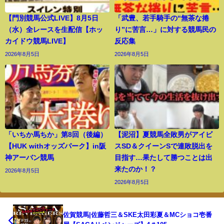
【門別競馬公式LIVE】8月5日
「武豊、若手騎手の“無茶な捲
（水）全レースを生配信【ホッ
り”に苦言…」に対する競馬民の
カイドウ競馬LIVE】
反応集
2026年8月5日
2026年8月5日
「いちか馬ちか」第8回（後編）
【泥沼】夏競馬全敗男がアイビ
【HUK withオッズパーク】in阪
スSD＆クイーンSで連敗脱出を
神アーバン競馬
目指す…果たして勝つことは出
来たのか！？
2026年8月5日
2026年8月5日
佐賀競馬|佐藤哲三＆SKE太田彩夏＆MCショコ壱番