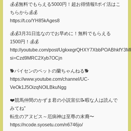
💰💰無料でもらえる5000円！超お得情報‼️ポイ活はこ
ちらから💰💰
https://t.co/YH85kAges8
💰💰3月31日迄なのでお早めに！無料でもらえる
1500円！💰💰
http://youtube.com/post/UgkxegrQHXY7XbbPOABhkfY
si=Czd9MRC2Xyb7OCjn
🐕パイセンのペットの蘭ちゃんねる🐕
https://www.youtube.com/channel/UC-
VeOk1J5OizqNOlLBkuNgg
❤️競馬仲間のかずま君の小説宣伝📝暇な人は読んで
みてね”
転生のアヌビス～厄病神は至尊の末裔〜
https://ncode.syosetu.com/n6746jo/