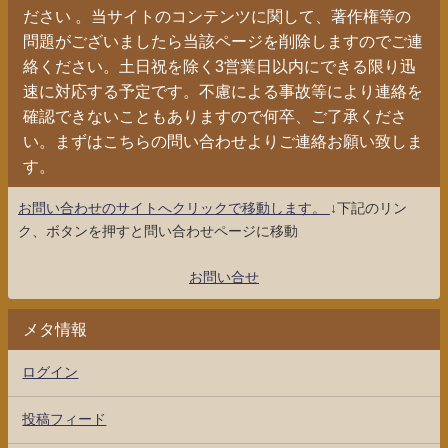
ださい 。当サイトのコンテンツに関して、著作権等の
問題がございましたら当該ページを削除しますのでご連
絡ください。土日祝を除く3営業日以内にできる限り迅
速に対応する予定です。不慮による事故等により連絡を
確認できないこともありますので何卒、ご了承くださ
い。まずはこちらの問い合わせよりご連絡お願い致しま
す。
お問い合わせのサイトへクリックで移動します。
↓下記のリン
ク、ボタンを押すと問い合わせページに移動
お問い合せ
メタ情報
ログイン
投稿フィード