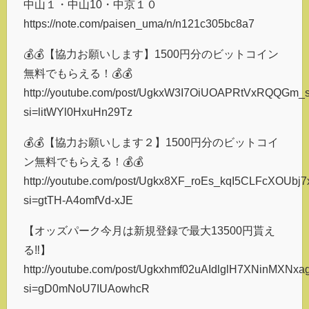
中山１・中山10・中京１０
https://note.com/paisen_uma/n/n121c305bc8a7
💰💰【協力お願いします】1500円分のビットコイン
無料でもらえる！💰💰
http://youtube.com/post/UgkxW3I7OiUOAPRtVxRQQGm
si=litWYl0HxuHn29Tz
💰💰【協力お願いします２】1500円分のビットコイ
ン無料でもらえる！💰💰
http://youtube.com/post/Ugkx8XF_roEs_kqI5CLFcXOUbj
si=gtTH-A4omfVd-xJE
【オッズパーク今月は新規登録で最大13500円貰え
る‼️】
http://youtube.com/post/Ugkxhmf02uAIdlglH7XNinMXNxag
si=gD0mNoU7IUAowhcR