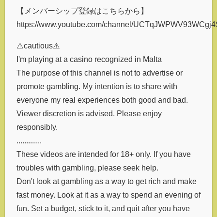
【メンバーシップ登録はこちらから】
https://www.youtube.com/channel/UCTqJWPWV93WCgj4
⚠️cautious⚠️
I'm playing at a casino recognized in Malta
The purpose of this channel is not to advertise or
promote gambling. My intention is to share with
everyone my real experiences both good and bad.
Viewer discretion is advised. Please enjoy
responsibly.
.............
These videos are intended for 18+ only. If you have
troubles with gambling, please seek help.
Don't look at gambling as a way to get rich and make
fast money. Look at it as a way to spend an evening of
fun. Set a budget, stick to it, and quit after you have