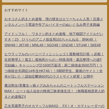
おすすめサイト
おネコさん的まとめ速報 僕の彼女はエリーちゃん人形！豆腐メ
ンタルメンヘラ電波中年アルバイターのぬいぐるみ男子末路編
アイドッフル！ ワタクシ的まとめ速報 地下格闘アイドルだい
すき！23 ひうらのアニメ放送局101ちゃんねる BNK48 ！
SNH48！JKT48！MNL48！SGO48！GNZ48！STU48！SKE48
ヒウラッフルのハーニーフィニッシュゴミ屋敷補完計画 ＜必殺！
生前整理人！孤立し孤独死からの～特殊清掃・遺品整理への道F
完結編＞ キャッシング計1500万返済：厨二病借金3500万円！う
つ病統合失調症14年生HKT46！！9期研究生、最後のサイト！全
米が泣いた！認知症鬱病60代のラストサイト絶賛！公開中
魔法熟女/美魔女ッ娘メグみみちゃんのニートッフルステーション
MAX！ ニート仙人仙女の映画三昧老後生活！（無職孤独居老人的
まとめ速報Z)]
乙女系腐男子のオカマッフルMAX2- FX！オ・カマトレーダーの