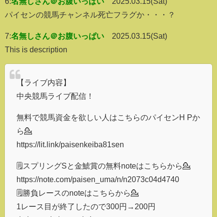
6:
名無しさん＠お腹いっぱい
2025.03.15(Sat)
パイセンの競馬チャンネル死亡フラグか・・・？
7:
名無しさん＠お腹いっぱい
2025.03.15(Sat)
This is description
【ライブ内容】
中央競馬ライブ配信！
無料で競馬資金を欲しい人はこちらのパイセンH Pか
ら💁
https://lit.link/paisenkeiba81sen
🗒️スプリングSと金鯱賞の無料noteはこちらから💁
https://note.com/paisen_uma/n/n2073c04d4740
🗒️勝負レースのnoteはこちらから💁
1レース目が終了したので300円→200円