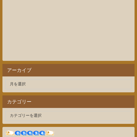
アーカイブ
カテゴリー