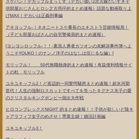
スケバン！デカッフルまっくす（デカい強い2次元嫁だいすき子
供部屋おじさんヒロシ之古惑仔的まとめ速報）話題な動画取り上
げMAX！デカいは正義刑事編
アキヨッフル-！ネオニートスケ番長のエキストラ芸能情報局！
（子ども部屋おばさんの自宅警備員的まとめ速報）
[ヨシヨシロッフル-！！-素浪人勇者カツオンの未解決事件簿へよ
うこそYOUKO！のナンノ洋子のはなしは信じるな編）]
モリッフル！ 50代無職独身的まとめ速報！有益便利情報サイ
トの杜 モリッフル
ユキユキッフル2！ど底辺的一同驚愕騒然まとめ速報！超氷河期
世代！人生の強制ロスカットですべてを失ったキグナス氷子の愛
のクリスタルキングボンビー脱出大作戦
ヒロコンプレックスNIGHT 的まとめ速報！！子供が欲しいど陰キ
ャアラフィフ女子のめざせ！専業主婦！婚活計画編
ユキユキッフル3！