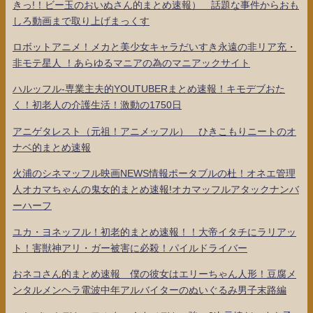
きっ!！ビー玉のおいぬさん的まとめ速報） 話題な事件からおも
しろ動画まで取り上げまっくす
ロボットアニメ！メカと美少女キャラだいすき永遠の非リア充・
非モテ星人 ！あらゆるマニアの為のマニアックサイト
ハルッフル-専業主夫的YOUTUBERまとめ速報！キモデブおた
く！初老人の介護生活！激動の1750日
アニゲタレスト（元祖！アニメッフル） ひきこもりニートのオ
ナベ的まとめ速報
火浦のシネマッフル映画NEWS情報ポータブルの杜！オネエ管理
人オカマちゃんの鬼女的まとめ速報!オカマッフルアタックナンバ
ーハーフ
ユカ・ヨネッフル！初老的まとめ速報！！大帝イタチにラリアッ
ト！害獣神アリ・ガー被害に必殺！パイルドライバー
おネコさん的まとめ速報 僕の彼女はエリーちゃん人形！豆腐メ
ンタルメンヘラ電波中年アルバイターのぬいぐるみ男子末路編