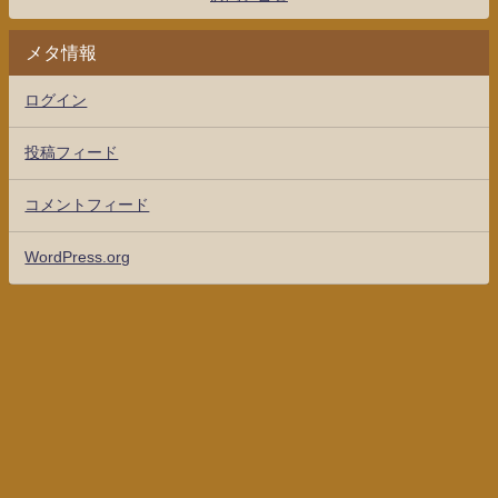
メタ情報
ログイン
投稿フィード
コメントフィード
WordPress.org
競馬のグランプリ有馬10670