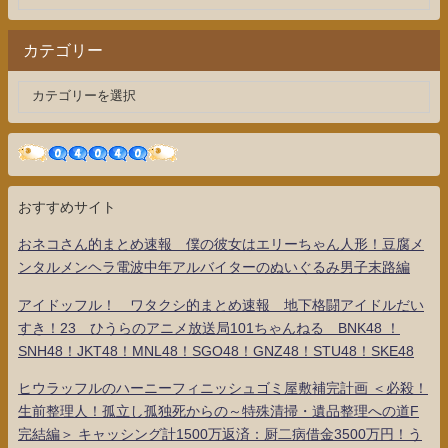
カテゴリー
おすすめサイト
おネコさん的まとめ速報 僕の彼女はエリーちゃん人形！豆腐メ
ンタルメンヘラ電波中年アルバイターのぬいぐるみ男子末路編
アイドッフル！ ワタクシ的まとめ速報 地下格闘アイドルだい
すき！23 ひうらのアニメ放送局101ちゃんねる BNK48 ！
SNH48！JKT48！MNL48！SGO48！GNZ48！STU48！SKE48
ヒウラッフルのハーニーフィニッシュゴミ屋敷補完計画 ＜必殺！
生前整理人！孤立し孤独死からの～特殊清掃・遺品整理への道F
完結編＞ キャッシング計1500万返済：厨二病借金3500万円！う