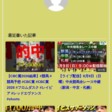
最近書いた記事
未分類
未分類
【CBC賞2026結果】#競馬 #
【ライブ配信】8月9日（日
競馬予想 #CBC賞 #CBC賞
曜）中央競馬全レース中継
2026 #フロムダスク #レイピ
（新潟・中京・札幌）
ア #レッドエヴァンス
#shorts