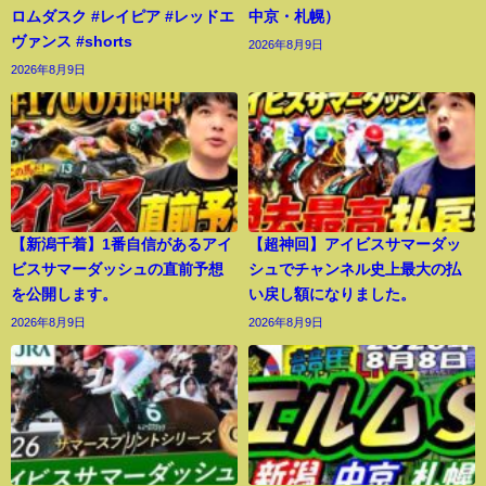
ロムダスク #レイピア #レッドエ
中京・札幌）
ヴァンス #shorts
2026年8月9日
2026年8月9日
【新潟千着】1番自信があるアイ
【超神回】アイビスサマーダッ
ビスサマーダッシュの直前予想
シュでチャンネル史上最大の払
を公開します。
い戻し額になりました。
2026年8月9日
2026年8月9日