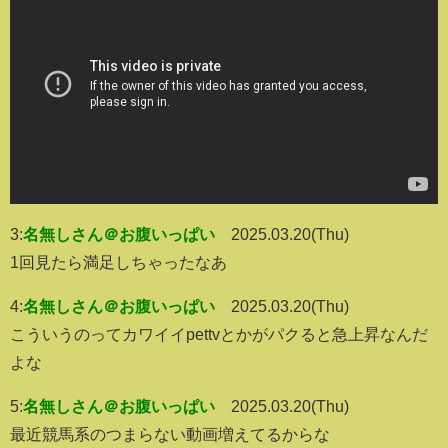
3:
名無しさん＠お腹いっぱい
2025.03.20(Thu)
1回見たら満足しちゃったなあ
4:
名無しさん＠お腹いっぱい
2025.03.20(Thu)
こういうのってカワイイpettvとかがパクると急上昇なんだ
よな
5:
名無しさん＠お腹いっぱい
2025.03.20(Thu)
最近競馬系のつまらない動画増えてるからな