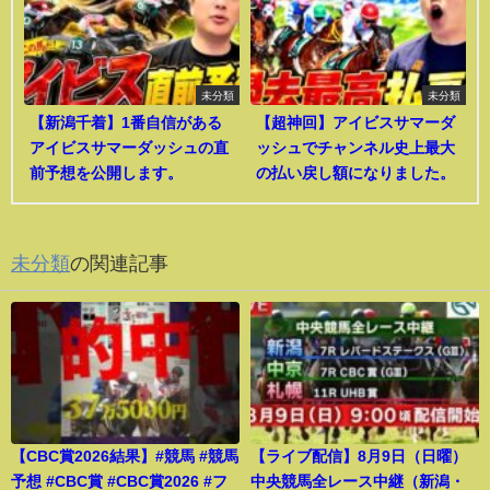
未分類
未分類
【新潟千着】1番自信がある
【超神回】アイビスサマーダ
アイビスサマーダッシュの直
ッシュでチャンネル史上最大
前予想を公開します。
の払い戻し額になりました。
未分類
の関連記事
【CBC賞2026結果】#競馬 #競馬
【ライブ配信】8月9日（日曜）
予想 #CBC賞 #CBC賞2026 #フ
中央競馬全レース中継（新潟・