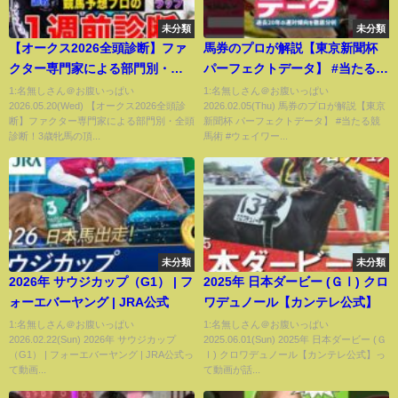
未分類
未分類
【オークス2026全頭診断】ファ
馬券のプロが解説【東京新聞杯
クター専門家による部門別・全
パーフェクトデータ】 #当たる競
頭診断！3歳牝馬の頂点を決める
馬術 #ウェイワードアクト #競馬
1:名無しさん＠お腹いっぱい
1:名無しさん＠お腹いっぱい
2026.05.20(Wed) 【オークス2026全頭診
2026.02.05(Thu) 馬券のプロが解説【東京
1戦！あの馬がまさかの評価
予想 #ウォーターリヒト #オフト
断】ファクター専門家による部門別・全頭
新聞杯 パーフェクトデータ】 #当たる競
に…！？
レイル #マジックサンズ #ミッキ
診断！3歳牝馬の頂...
馬術 #ウェイワー...
ーゴージャス #競馬
未分類
未分類
2026年 サウジカップ（G1） | フ
2025年 日本ダービー (ＧⅠ) クロ
ォーエバーヤング | JRA公式
ワデュノール【カンテレ公式】
1:名無しさん＠お腹いっぱい
1:名無しさん＠お腹いっぱい
2026.02.22(Sun) 2026年 サウジカップ
2025.06.01(Sun) 2025年 日本ダービー (Ｇ
（G1） | フォーエバーヤング | JRA公式っ
Ⅰ) クロワデュノール【カンテレ公式】っ
て動画...
て動画が話...