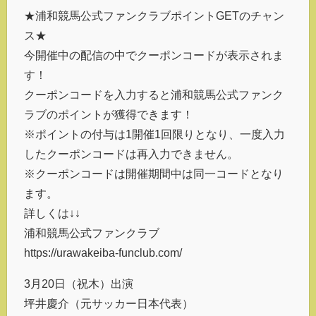
★浦和競馬公式ファンクラブポイントGETのチャン
ス★
今開催中の配信の中でクーポンコードが表示されま
す！
クーポンコードを入力すると浦和競馬公式ファンク
ラブのポイントが獲得できます！
※ポイントの付与は1開催1回限りとなり、一度入力
したクーポンコードは再入力できません。
※クーポンコードは開催期間中は同一コードとなり
ます。
詳しくは↓↓
浦和競馬公式ファンクラブ
https://urawakeiba-funclub.com/
3月20日（祝木）出演
坪井慶介（元サッカー日本代表）