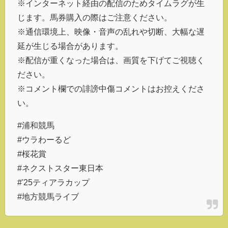
※インターネット経由の配信のためタイムラグが生
じます。馬券購入の際はご注意ください。
※通信環境上、映像・音声の乱れや切断、大幅な遅
延が生じる場合があります。
※配信が重くなった場合は、画質を下げてご視聴く
ださい。
※コメント欄での誹謗中傷コメントはお控えくださ
い。
#浦和競馬
#ウラわーるど
#桜花賞
#ネクストスター東日本
#'25ティアラカップ
#地方競馬ライブ