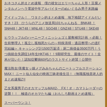
おネコさん的まとめ速報 僕の彼女はエリーちゃん人形！豆腐メ
ンタルメンヘラ電波中年アルバイターのぬいぐるみ男子末路編
アイドッフル！ ワタクシ的まとめ速報 地下格闘アイドルだい
すき！23 ひうらのアニメ放送局101ちゃんねる BNK48 ！
SNH48！JKT48！MNL48！SGO48！GNZ48！STU48！SKE48
ヒウラッフルのハーニーフィニッシュゴミ屋敷補完計画 ＜必殺！
生前整理人！孤立し孤独死からの～特殊清掃・遺品整理への道F
完結編＞ キャッシング計1500万返済：厨二病借金3500万円！う
つ病統合失調症14年生HKT46！！9期研究生、最後のサイト！全
米が泣いた！認知症鬱病60代のラストサイト絶賛！公開中
魔法熟女/美魔女ッ娘メグみみちゃんのニートッフルステーション
MAX！ ニート仙人仙女の映画三昧老後生活！（無職孤独居老人的
まとめ速報Z)]
乙女系腐男子のオカマッフルMAX2- FX！オ・カマトレーダーの
逆襲！！ 極道のオカマたち編（おもしろ動画まとめ速報）
スーパーウンコ！