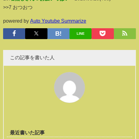
>>7 おつおつ
powered by
Auto Youtube Summarize
LINE
この記事を書いた人
最近書いた記事