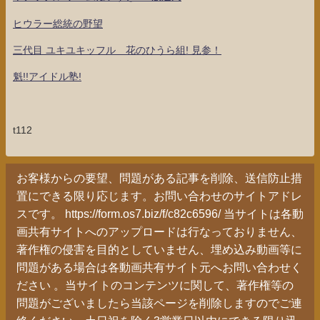
ヒウラー総統の野望
三代目 ユキユキッフル 花のひうら組! 見参！
魁!!アイドル塾!
t112
お客様からの要望、問題がある記事を削除、送信防止措
置にできる限り応じます。お問い合わせのサイトアドレ
スです。 https://form.os7.biz/f/c82c6596/ 当サイトは各動
画共有サイトへのアップロードは行なっておりません、
著作権の侵害を目的としていません、埋め込み動画等に
問題がある場合は各動画共有サイト元へお問い合わせく
ださい 。当サイトのコンテンツに関して、著作権等の
問題がございましたら当該ページを削除しますのでご連