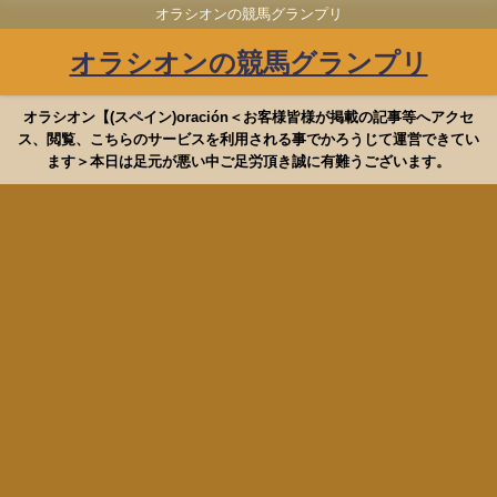
オラシオンの競馬グランプリ
オラシオンの競馬グランプリ
オラシオン【(スペイン)oración＜お客様皆様が掲載の記事等へアクセ
ス、閲覧、こちらのサービスを利用される事でかろうじて運営できてい
ます＞本日は足元が悪い中ご足労頂き誠に有難うございます。