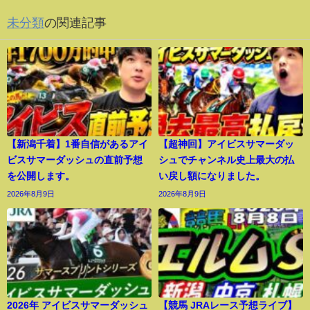
未分類
の関連記事
【新潟千着】1番自信があるアイ
【超神回】アイビスサマーダッ
ビスサマーダッシュの直前予想
シュでチャンネル史上最大の払
を公開します。
い戻し額になりました。
2026年8月9日
2026年8月9日
2026年 アイビスサマーダッシュ
【競馬 JRAレース予想ライブ】