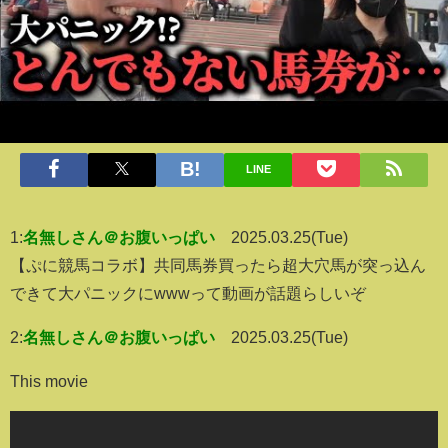
LINE
1:
名無しさん＠お腹いっぱい
2025.03.25(Tue)
【ぷに競馬コラボ】共同馬券買ったら超大穴馬が突っ込ん
できて大パニックにwwwって動画が話題らしいぞ
2:
名無しさん＠お腹いっぱい
2025.03.25(Tue)
This movie