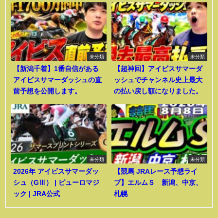
未分類
未分類
【新潟千着】1番自信がある
【超神回】アイビスサマーダ
アイビスサマーダッシュの直
ッシュでチャンネル史上最大
前予想を公開します。
の払い戻し額になりました。
未分類
未分類
2026年 アイビスサマーダッ
【競馬 JRAレース予想ライ
シュ（GⅢ） | ピューロマジ
ブ】エルムＳ 新潟、中京、
ック | JRA公式
札幌