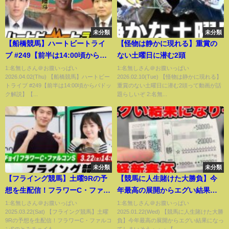
未分類
未分類
【船橋競馬】ハートビートライ
【怪物は静かに現れる】重賞の
ブ #249【前半は14:00頃からパ
ない土曜日に潜む2頭
ドック解説】【後半出演 進行：
1:名無しさん＠お腹いっぱい
1:名無しさん＠お腹いっぱい
2026.04.02(Thu) 【船橋競馬】ハートビー
2026.02.10(Tue) 【怪物は静かに現れる】
鈴木努／ゲスト：白川陸斗／解
トライブ #249【前半は14:00頃からパドッ
重賞のない土曜日に潜む2頭って動画が話
説：市川俊吾（日刊競馬）】
ク解説】【...
題らしいぞ 2:名無...
未分類
未分類
【フライング競馬】土曜9Rの予
【競馬に人生賭けた大勝負】今
想を生配信！フラワーC・ファル
年最高の展開からエグい結果に
コンSのとみチョイも！｜3月22
なってしまいそう・・・【ギャ
1:名無しさん＠お腹いっぱい
1:名無しさん＠お腹いっぱい
2025.03.22(Sat) 【フライング競馬】土曜
2025.01.22(Wed) 【競馬に人生賭けた大勝
日（土）14:05頃〜 LIVE配信
ン中】【Horse Racing】#競馬
9Rの予想を生配信！フラワーC・ファルコ
負】今年最高の展開からエグい結果になっ
#大勝負 #日経新春杯
ンSのとみチョイも...
てしまいそう・・・【...