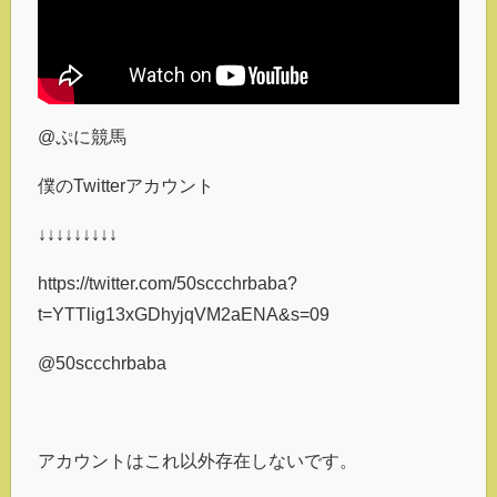
@ぷに競馬
僕のTwitterアカウント
↓↓↓↓↓↓↓↓↓
https://twitter.com/50sccchrbaba?
t=YTTlig13xGDhyjqVM2aENA&s=09
@50sccchrbaba
アカウントはこれ以外存在しないです。