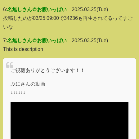
6:
名無しさん＠お腹いっぱい
2025.03.25(Tue)
投稿したのが03/25 09:00で34236も再生されてるってすご
いな
7:
名無しさん＠お腹いっぱい
2025.03.25(Tue)
This is description
ご視聴ありがとうございます！！
ぷにさんの動画
↓↓↓↓↓↓