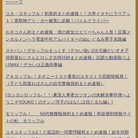
ーハーフ
ユカ・ヨネッフル！初老的まとめ速報！！大帝イタチにラリアッ
ト！害獣神アリ・ガー被害に必殺！パイルドライバー
おネコさん的まとめ速報 僕の彼女はエリーちゃん人形！豆腐メ
ンタルメンヘラ電波中年アルバイターのぬいぐるみ男子末路編
スケバン！デカッフルまっくす（デカい強い2次元嫁だいすき子
供部屋おじさんヒロシ之古惑仔的まとめ速報）話題な動画取り上
げMAX！デカいは正義刑事編
アキヨッフル-！ネオニートスケ番長のエキストラ芸能情報局！
（子ども部屋おばさんの自宅警備員的まとめ速報）
[ヨシヨシロッフル-！！-素浪人勇者カツオンの未解決事件簿へよ
うこそYOUKO！のナンノ洋子のはなしは信じるな編）]
モリッフル！ 50代無職独身的まとめ速報！有益便利情報サイ
トの杜 モリッフル
ユキユキッフル2！ど底辺的一同驚愕騒然まとめ速報！超氷河期