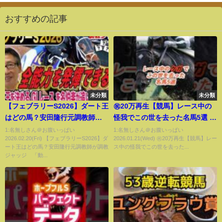
おすすめの記事
未分類
未分類
【フェブラリーS2026】ダート王
㊗️20万再生【競馬】レース中の
はどの馬？安田隆行元調教師が
怪我でこの世を去った名馬5選 #
調教ジャッジ 「動き」「時
競馬 #名馬
1:名無しさん＠お腹いっぱい
1:名無しさん＠お腹いっぱい
2026.02.20(Fri) 【フェブラリーS2026】ダ
2026.01.21(Wed) ㊗️20万再生【競馬】レー
計」「調教過程」を採点しピッ
ート王はどの馬？安田隆行元調教師が調教
ス中の怪我でこの世を去った...
クアップした5頭を発表！《東ス
ジャッジ 「動...
ポ競馬ニュース》