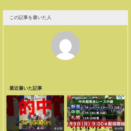
この記事を書いた人
最近書いた記事
未分類
未分類