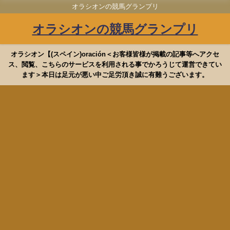
オラシオンの競馬グランプリ
オラシオンの競馬グランプリ
オラシオン【(スペイン)oración＜お客様皆様が掲載の記事等へアクセ
ス、閲覧、こちらのサービスを利用される事でかろうじて運営できてい
ます＞本日は足元が悪い中ご足労頂き誠に有難うございます。