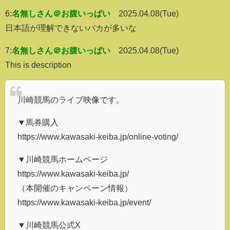
6:
名無しさん＠お腹いっぱい
2025.04.08(Tue)
日本語が理解できないバカが多いな
7:
名無しさん＠お腹いっぱい
2025.04.08(Tue)
This is description
川崎競馬のライブ映像です。
▼馬券購入
https://www.kawasaki-keiba.jp/online-voting/
▼川崎競馬ホームページ
https://www.kawasaki-keiba.jp/
（本開催のキャンペーン情報）
https://www.kawasaki-keiba.jp/event/
▼川崎競馬公式X