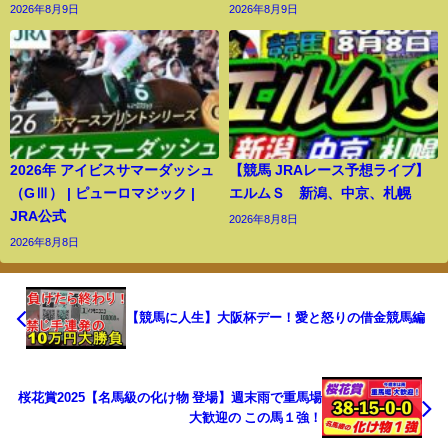
2026年8月9日
2026年8月9日
2026年 アイビスサマーダッシュ
【競馬 JRAレース予想ライブ】
（GⅢ） | ピューロマジック |
エルムＳ 新潟、中京、札幌
JRA公式
2026年8月8日
2026年8月8日
【競馬に人生】大阪杯デー！愛と怒りの借金競馬編
桜花賞2025【名馬級の化け物 登場】週末雨で重馬場
大歓迎の この馬１強！