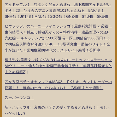
アイドッフル！ ワタクシ的まとめ速報 地下格闘アイドルだい
すき！23 ひうらのアニメ放送局101ちゃんねる BNK48 ！
SNH48！JKT48！MNL48！SGO48！GNZ48！STU48！SKE48
ヒウラッフルのハーニーフィニッシュゴミ屋敷補完計画 ＜必殺！
生前整理人！孤立し孤独死からの～特殊清掃・遺品整理への道F
完結編＞ キャッシング計1500万返済：厨二病借金3500万円！う
つ病統合失調症14年生HKT46！！9期研究生、最後のサイト！全
米が泣いた！認知症鬱病60代のラストサイト絶賛！公開中
魔法熟女/美魔女ッ娘メグみみちゃんのニートッフルステーション
MAX！ ニート仙人仙女の映画三昧老後生活！（無職孤独居老人的
まとめ速報Z)]
乙女系腐男子のオカマッフルMAX2- FX！オ・カマトレーダーの
逆襲！！ 極道のオカマたち編（おもしろ動画まとめ速報）
スーパーウンコ！
新・ハゲッフル！哀愁のハゲ男の髪ってるまとめ速報！！激しく
ハゲっTEL？