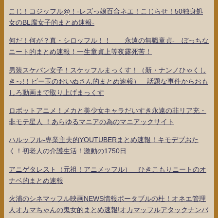
こじ！コジッフル@！-レズっ娘百合ネエ！こじらせ！50独身処
女のBL腐女子的まとめ速報-
何だ！何が？真・シロッフル！！ 永遠の無職童貞- ぼっちな
ニート的まとめ速報！一生童貞上等夜露死苦！
男装スケバン女子！スケッフルまっくす！（新・ナンノひゃくし
きっ!！ビー玉のおいぬさん的まとめ速報） 話題な事件からおも
しろ動画まで取り上げまっくす
ロボットアニメ！メカと美少女キャラだいすき永遠の非リア充・
非モテ星人 ！あらゆるマニアの為のマニアックサイト
ハルッフル-専業主夫的YOUTUBERまとめ速報！キモデブおた
く！初老人の介護生活！激動の1750日
アニゲタレスト（元祖！アニメッフル） ひきこもりニートのオ
ナベ的まとめ速報
火浦のシネマッフル映画NEWS情報ポータブルの杜！オネエ管理
人オカマちゃんの鬼女的まとめ速報!オカマッフルアタックナンバ