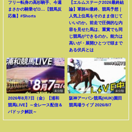
フリー転身の高杉騎手、今週
【エルムステーク2026最終結
まさかの騎乗ゼロ…【競馬反
論】軍師AI最終、競馬予想｜
応集】#Shorts
人気上位馬をそのまま信じて
いいのか。前走で圧倒的な内
容を見せた馬は、重賞でも同
じ競馬ができるのか。能力は
高いが・展開ひとつで頭まで
ある伏兵とは
未分類
未分類
2026年8月7日（金）【浦和
阪神アーバン競馬(HUK)園田
競馬LIVE】～全レース配信＆
競馬場ライブ 2026/8/7
パドック解説～