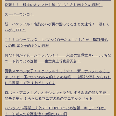
逆襲！！ 極道のオカマたち編（おもしろ動画まとめ速報）
スーパーウンコ！
新・ハゲッフル！哀愁のハゲ男の髪ってるまとめ速報！！激しく
ハゲっTEL？
こじ！コジッフル@！-レズっ娘百合ネエ！こじらせ！50独身処
女のBL腐女子的まとめ速報-
何だ！何が？真・シロッフル！！ 永遠の無職童貞- ぼっちな
ニート的まとめ速報！一生童貞上等夜露死苦！
男装スケバン女子！スケッフルまっくす！（新・ナンノひゃくし
きっ!！ビー玉のおいぬさん的まとめ速報） 話題な事件からおも
しろ動画まで取り上げまっくす
ロボットアニメ！メカと美少女キャラだいすき永遠の非リア充・
非モテ星人 ！あらゆるマニアの為のマニアックサイト
ハルッフル-専業主夫的YOUTUBERまとめ速報！キモデブおた
く！初老人の介護生活！激動の1750日