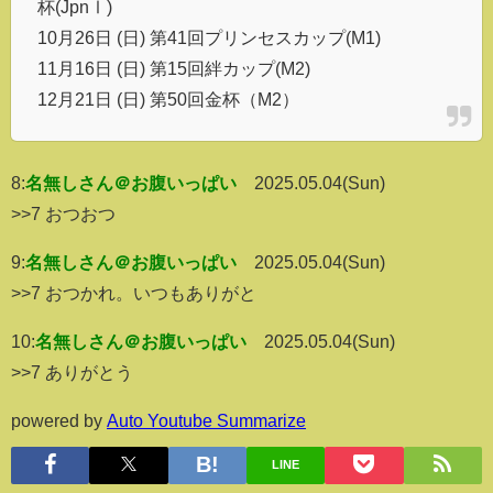
杯(JpnⅠ)
10月26日 (日) 第41回プリンセスカップ(M1)
11月16日 (日) 第15回絆カップ(M2)
12月21日 (日) 第50回金杯（M2）
8:
名無しさん＠お腹いっぱい
2025.05.04(Sun)
>>7 おつおつ
9:
名無しさん＠お腹いっぱい
2025.05.04(Sun)
>>7 おつかれ。いつもありがと
10:
名無しさん＠お腹いっぱい
2025.05.04(Sun)
>>7 ありがとう
powered by
Auto Youtube Summarize
LINE