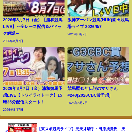
2026年8月7日（金）【浦和競馬
阪神アーバン競馬(HUK)園田競馬
LIVE】～全レース配信＆パドッ
場ライブ 2026/8/7
ク解説～
2026年8月7日
2026年8月7日
2026年8月7日（金）浦和競馬予
競馬歴45年伝説のマサさん
想LIVE【トワイライトーク】15
#248[2026CBC賞予想]
時35分配信スタート！
2026年8月7日
2026年8月7日
【東スポ競馬ライブ】元天才騎手・田原成貴氏「天