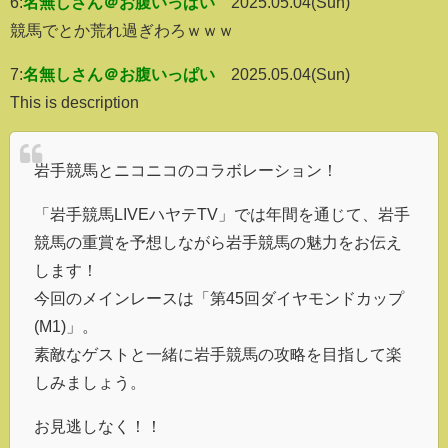
6:
名無しさん＠お腹いっぱい
2025.05.04(Sun)
競馬でとか荒れ過ぎわろｗｗｗ
7:
名無しさん＠お腹いっぱい
2025.05.04(Sun)
This is description
岩手競馬とニコニコのコラボレーション！
「岩手競馬LIVEハヤテTV」では年間を通じて、岩手
競馬の重賞を予想しながら岩手競馬の魅力をお伝え
します！
今回のメインレースは「第45回ダイヤモンドカップ
(M1)」。
素敵なゲストと一緒に岩手競馬の攻略を目指して楽
しみましょう。
お見逃しなく！！