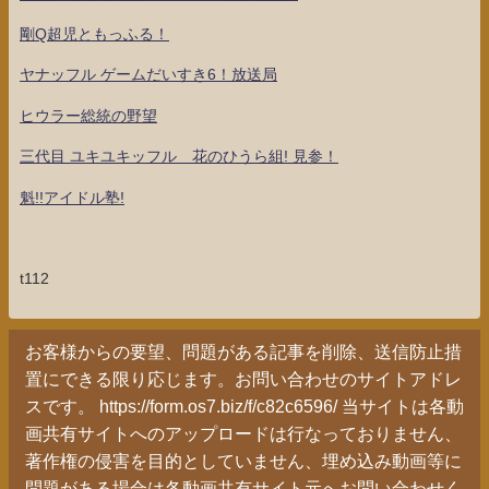
剛Q超児ともっふる！
ヤナッフル ゲームだいすき6！放送局
ヒウラー総統の野望
三代目 ユキユキッフル 花のひうら組! 見参！
魁!!アイドル塾!
t112
お客様からの要望、問題がある記事を削除、送信防止措
置にできる限り応じます。お問い合わせのサイトアドレ
スです。 https://form.os7.biz/f/c82c6596/ 当サイトは各動
画共有サイトへのアップロードは行なっておりません、
著作権の侵害を目的としていません、埋め込み動画等に
問題がある場合は各動画共有サイト元へお問い合わせく