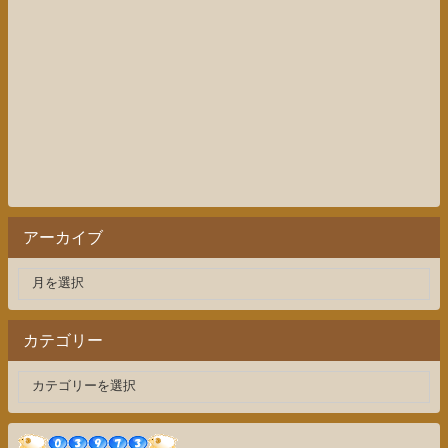
アーカイブ
カテゴリー