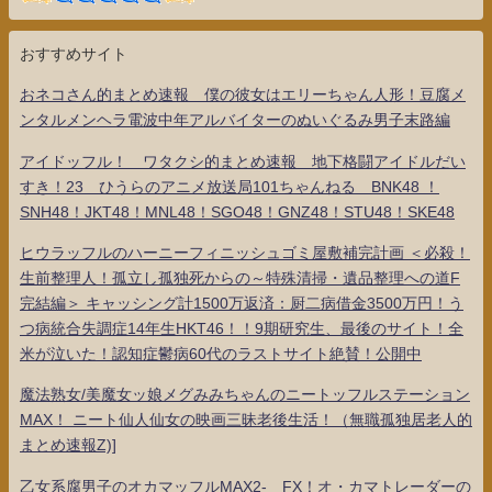
おすすめサイト
おネコさん的まとめ速報 僕の彼女はエリーちゃん人形！豆腐メ
ンタルメンヘラ電波中年アルバイターのぬいぐるみ男子末路編
アイドッフル！ ワタクシ的まとめ速報 地下格闘アイドルだい
すき！23 ひうらのアニメ放送局101ちゃんねる BNK48 ！
SNH48！JKT48！MNL48！SGO48！GNZ48！STU48！SKE48
ヒウラッフルのハーニーフィニッシュゴミ屋敷補完計画 ＜必殺！
生前整理人！孤立し孤独死からの～特殊清掃・遺品整理への道F
完結編＞ キャッシング計1500万返済：厨二病借金3500万円！う
つ病統合失調症14年生HKT46！！9期研究生、最後のサイト！全
米が泣いた！認知症鬱病60代のラストサイト絶賛！公開中
魔法熟女/美魔女ッ娘メグみみちゃんのニートッフルステーション
MAX！ ニート仙人仙女の映画三昧老後生活！（無職孤独居老人的
まとめ速報Z)]
乙女系腐男子のオカマッフルMAX2- FX！オ・カマトレーダーの