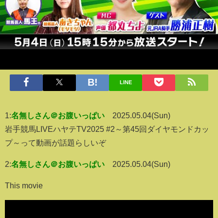
LINE
1:
名無しさん＠お腹いっぱい
2025.05.04(Sun)
岩手競馬LIVEハヤテTV2025 #2～第45回ダイヤモンドカッ
プ～って動画が話題らしいぞ
2:
名無しさん＠お腹いっぱい
2025.05.04(Sun)
This movie