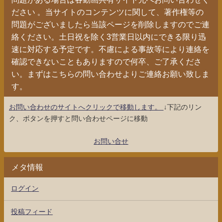
ださい 。当サイトのコンテンツに関して、著作権等の
問題がございましたら当該ページを削除しますのでご連
絡ください。土日祝を除く3営業日以内にできる限り迅
速に対応する予定です。不慮による事故等により連絡を
確認できないこともありますので何卒、ご了承くださ
い。まずはこちらの問い合わせよりご連絡お願い致しま
す。
お問い合わせのサイトへクリックで移動します。
↓下記のリン
ク、ボタンを押すと問い合わせページに移動
お問い合せ
メタ情報
ログイン
投稿フィード