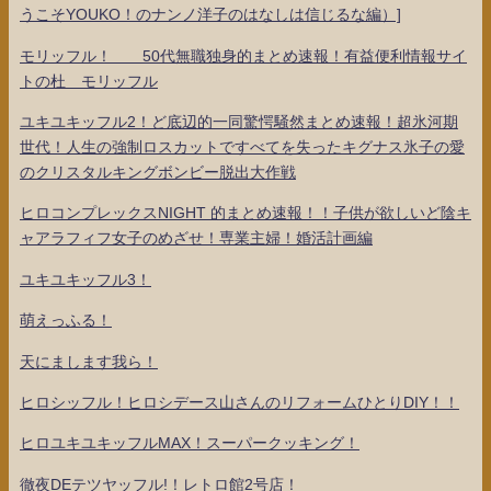
うこそYOUKO！のナンノ洋子のはなしは信じるな編）]
モリッフル！ 50代無職独身的まとめ速報！有益便利情報サイ
トの杜 モリッフル
ユキユキッフル2！ど底辺的一同驚愕騒然まとめ速報！超氷河期
世代！人生の強制ロスカットですべてを失ったキグナス氷子の愛
のクリスタルキングボンビー脱出大作戦
ヒロコンプレックスNIGHT 的まとめ速報！！子供が欲しいど陰キ
ャアラフィフ女子のめざせ！専業主婦！婚活計画編
ユキユキッフル3！
萌えっふる！
天にまします我ら！
ヒロシッフル！ヒロシデース山さんのリフォームひとりDIY！！
ヒロユキユキッフルMAX！スーパークッキング！
徹夜DEテツヤッフル!！レトロ館2号店！