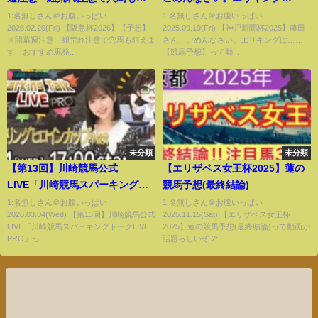
えます おすすめ馬発表 予
は……【競馬予想】
1:名無しさん＠お腹いっぱい
1:名無しさん＠お腹いっぱい
2026.02.20(Fri) 【阪急杯2026】【予想】
2025.09.19(Fri) 【神戸新聞杯2025】藤田
想・見解
※開幕週注意 紐荒れ注意で穴馬も狙えま
さん、ごめんなさい。エリキングは……
す おすすめ馬発...
【競馬予想】って動...
未分類
未分類
【第13回】川崎競馬公式
【エリザベス女王杯2025】蓮の
LIVE「川崎競馬スパーキングト
競馬予想(最終結論)
ークLIVE PRO」
1:名無しさん＠お腹いっぱい
1:名無しさん＠お腹いっぱい
2026.03.04(Wed) 【第13回】川崎競馬公式
2025.11.15(Sat) 【エリザベス女王杯
LIVE「川崎競馬スパーキングトークLIVE
2025】蓮の競馬予想(最終結論)って動画が
PRO」っ...
話題らしいぞ 2:...