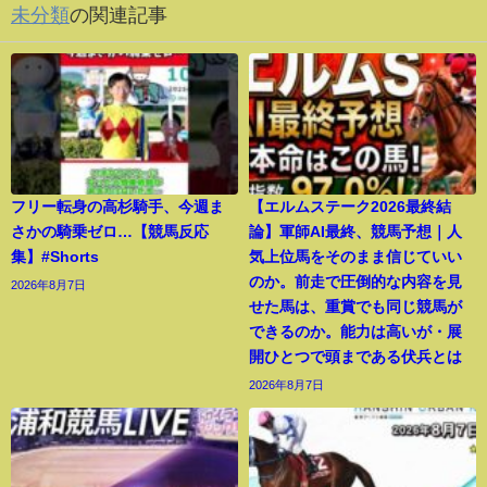
未分類
の関連記事
フリー転身の高杉騎手、今週ま
【エルムステーク2026最終結
さかの騎乗ゼロ…【競馬反応
論】軍師AI最終、競馬予想｜人
集】#Shorts
気上位馬をそのまま信じていい
のか。前走で圧倒的な内容を見
2026年8月7日
せた馬は、重賞でも同じ競馬が
できるのか。能力は高いが・展
開ひとつで頭まである伏兵とは
2026年8月7日