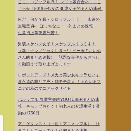
こじ！コジッフル@！-レズっ娘百合ネエ！こ
じらせ！50独身処女のBL腐女子的まとめ速報-
何だ！何が？真・シロッフル！！ 永遠の
無職童貞- ぼっちなニート的まとめ速報！一
生童貞上等夜露死苦！
男装スケバン女子！スケッフルまっくす！
（新・ナンノひゃくしきっ!！ビー玉のおいぬ
さん的まとめ速報） 話題な事件からおもし
ろ動画まで取り上げまっくす
ロボットアニメ！メカと美少女キャラだいす
き永遠の非リア充・非モテ星人 ！あらゆるマ
ニアの為のマニアックサイト
ハルッフル-専業主夫的YOUTUBERまとめ速
報！キモデブおたく！初老人の介護生活！激
動の1750日
アニゲタレスト（元祖！アニメッフル） ひ
きこもりニートのオナベ的まとめ速報