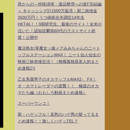
死からの～特殊清掃・遺品整理への道F完結編
＞ キャッシング計1500万返済：厨二病借金
3500万円！うつ病統合失調症14年生
HKT46！！9期研究生、最後のサイト！全米が
泣いた！認知症鬱病60代のラストサイト絶
賛！公開中
魔法熟女/美魔女ッ娘メグみみちゃんのニート
ッフルステーションMAX！ ニート仙人仙女の
映画三昧老後生活！（無職孤独居老人的まと
め速報Z)]
乙女系腐男子のオカマッフルMAX2- FX！
オ・カマトレーダーの逆襲！！ 極道のオカ
マたち編（おもしろ動画まとめ速報）
スーパーウンコ！
新・ハゲッフル！哀愁のハゲ男の髪ってるま
とめ速報！！激しくハゲっTEL？