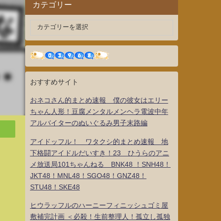
カテゴリー
おすすめサイト
おネコさん的まとめ速報 僕の彼女はエリー
ちゃん人形！豆腐メンタルメンヘラ電波中年
アルバイターのぬいぐるみ男子末路編
アイドッフル！ ワタクシ的まとめ速報 地
下格闘アイドルだいすき！23 ひうらのアニ
メ放送局101ちゃんねる BNK48 ！SNH48！
JKT48！MNL48！SGO48！GNZ48！
STU48！SKE48
ヒウラッフルのハーニーフィニッシュゴミ屋
敷補完計画 ＜必殺！生前整理人！孤立し孤独