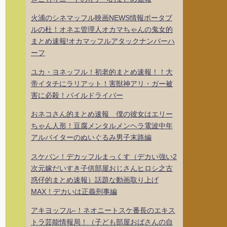
火浦のシネマッフル映画NEWS情報ポータブ
ルの杜！オネエ管理人オカマちゃんの鬼女的
まとめ速報!オカマッフルアタックナンバーハ
ーフ
ユカ・ヨネッフル！初老的まとめ速報！！大
帝イタチにラリアット！害獣神アリ・ガー被
害に必殺！パイルドライバー
おネコさん的まとめ速報 僕の彼女はエリー
ちゃん人形！豆腐メンタルメンヘラ電波中年
アルバイターのぬいぐるみ男子末路編
スケバン！デカッフルまっくす（デカい強い2
次元嫁だいすき子供部屋おじさんヒロシ之古
惑仔的まとめ速報）話題な動画取り上げ
MAX！デカいは正義刑事編
アキヨッフル-！ネオニートスケ番長のエキス
トラ芸能情報局！（子ども部屋おばさんの自