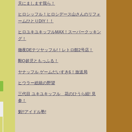
天にまします我ら！
ヒロシッフル！ヒロシデース山さんのリフォ
ームひとりDIY！！
ヒロユキユキッフルMAX！スーパークッキン
グ！
徹夜DEテツヤッフル!！レトロ館2号店！
剛Q超児ともっふる！
ヤナッフル ゲームだいすき6！放送局
ヒウラー総統の野望
三代目 ユキユキッフル 花のひうら組! 見
参！
魁!!アイドル塾!