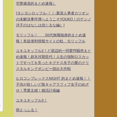
宅警備員的まとめ速報）
[ヨシヨシロッフル-！！-素浪人勇者カツオン
の未解決事件簿へようこそYOUKO！のナンノ
洋子のはなしは信じるな編）]
モリッフル！ 50代無職独身的まとめ速
報！有益便利情報サイトの杜 モリッフル
ユキユキッフル2！ど底辺的一同驚愕騒然まと
め速報！超氷河期世代！人生の強制ロスカッ
トですべてを失ったキグナス氷子の愛のクリ
スタルキングボンビー脱出大作戦
ヒロコンプレックスNIGHT 的まとめ速報！！
子供が欲しいど陰キャアラフィフ女子のめざ
せ！専業主婦！婚活計画編
ユキユキッフル3！
萌えっふる！