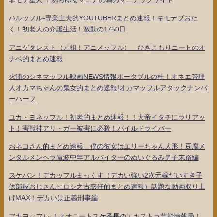
非モテ星人 ！あらゆるマニアの為のマニアックサイト
ハルッフル-専業主夫的YOUTUBERまとめ速報！キモデブおた
く！初老人の介護生活！激動の1750日
アニゲタレスト（元祖！アニメッフル） ひきこもりニートのオ
ナベ的まとめ速報
火浦のシネマッフル映画NEWS情報ポータブルの杜！オネエ管理
人オカマちゃんの鬼女的まとめ速報!オカマッフルアタックナンバ
ーハーフ
ユカ・ヨネッフル！初老的まとめ速報！！大帝イタチにラリアッ
ト！害獣神アリ・ガー被害に必殺！パイルドライバー
おネコさん的まとめ速報 僕の彼女はエリーちゃん人形！豆腐メ
ンタルメンヘラ電波中年アルバイターのぬいぐるみ男子末路編
スケバン！デカッフルまっくす（デカい強い2次元嫁だいすき子
供部屋おじさんヒロシ之古惑仔的まとめ速報）話題な動画取り上
げMAX！デカいは正義刑事編
アキヨッフル-！ネオニートスケ番長のエキストラ芸能情報局！