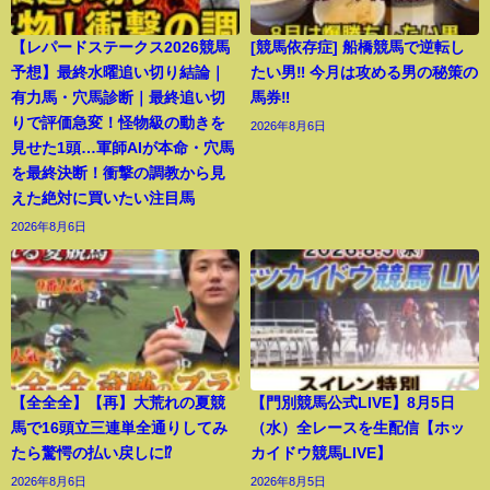
【レパードステークス2026競馬
[競馬依存症] 船橋競馬で逆転し
予想】最終水曜追い切り結論｜
たい男‼️ 今月は攻める男の秘策の
有力馬・穴馬診断｜最終追い切
馬券‼️
りで評価急変！怪物級の動きを
2026年8月6日
見せた1頭…軍師AIが本命・穴馬
を最終決断！衝撃の調教から見
えた絶対に買いたい注目馬
2026年8月6日
【全全全】【再】大荒れの夏競
【門別競馬公式LIVE】8月5日
馬で16頭立三連単全通りしてみ
（水）全レースを生配信【ホッ
たら驚愕の払い戻しに⁉︎
カイドウ競馬LIVE】
2026年8月6日
2026年8月5日