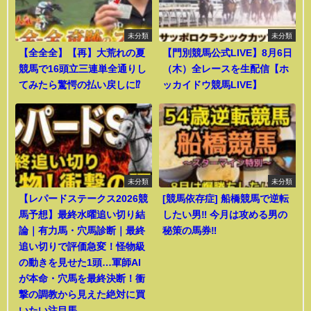
未分類
未分類
【全全全】【再】大荒れの夏
【門別競馬公式LIVE】8月6日
競馬で16頭立三連単全通りし
（木）全レースを生配信【ホ
てみたら驚愕の払い戻しに⁉︎
ッカイドウ競馬LIVE】
未分類
未分類
【レパードステークス2026競
[競馬依存症] 船橋競馬で逆転
馬予想】最終水曜追い切り結
したい男‼️ 今月は攻める男の
論｜有力馬・穴馬診断｜最終
秘策の馬券‼️
追い切りで評価急変！怪物級
の動きを見せた1頭…軍師AI
が本命・穴馬を最終決断！衝
撃の調教から見えた絶対に買
いたい注目馬