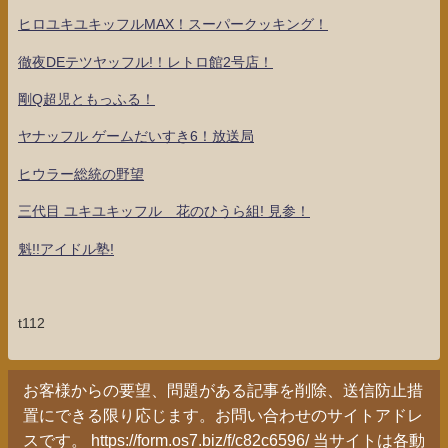
ヒロユキユキッフルMAX！スーパークッキング！
徹夜DEテツヤッフル!！レトロ館2号店！
剛Q超児ともっふる！
ヤナッフル ゲームだいすき6！放送局
ヒウラー総統の野望
三代目 ユキユキッフル 花のひうら組! 見参！
魁!!アイドル塾!
t112
お客様からの要望、問題がある記事を削除、送信防止措
置にできる限り応じます。お問い合わせのサイトアドレ
スです。 https://form.os7.biz/f/c82c6596/ 当サイトは各動