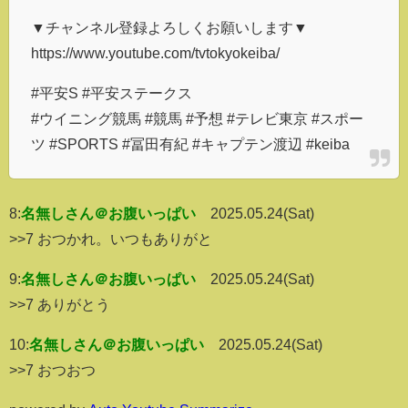
▼チャンネル登録よろしくお願いします▼
https://www.youtube.com/tvtokyokeiba/
#平安S #平安ステークス
#ウイニング競馬 #競馬 #予想 #テレビ東京 #スポー
ツ #SPORTS #冨田有紀 #キャプテン渡辺 #keiba
8:
名無しさん＠お腹いっぱい
2025.05.24(Sat)
>>7 おつかれ。いつもありがと
9:
名無しさん＠お腹いっぱい
2025.05.24(Sat)
>>7 ありがとう
10:
名無しさん＠お腹いっぱい
2025.05.24(Sat)
>>7 おつおつ