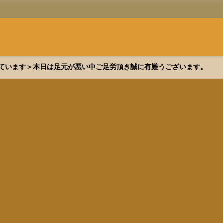
できています＞本日は足元が悪い中ご足労頂き誠に有難うございます。