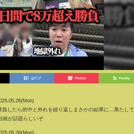
はてブ
Pocket
Feedly
025.05.26(Mon)
え勝負したら的中と外れを繰り返しまさかの結果に…果たし
動画が話題らしいぞ
025.05.26(Mon)