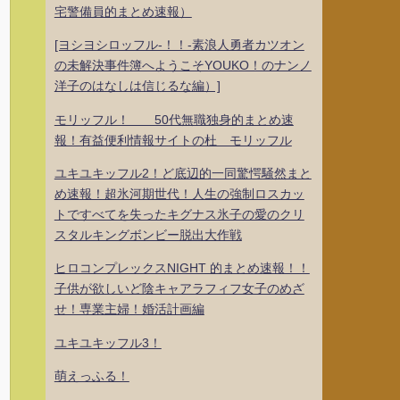
宅警備員的まとめ速報）
[ヨシヨシロッフル-！！-素浪人勇者カツオン
の未解決事件簿へようこそYOUKO！のナンノ
洋子のはなしは信じるな編）]
モリッフル！ 50代無職独身的まとめ速
報！有益便利情報サイトの杜 モリッフル
ユキユキッフル2！ど底辺的一同驚愕騒然まと
め速報！超氷河期世代！人生の強制ロスカッ
トですべてを失ったキグナス氷子の愛のクリ
スタルキングボンビー脱出大作戦
ヒロコンプレックスNIGHT 的まとめ速報！！
子供が欲しいど陰キャアラフィフ女子のめざ
せ！専業主婦！婚活計画編
ユキユキッフル3！
萌えっふる！