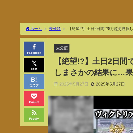
ホーム
未分類
【絶望!?】土日2日間で8万超え勝
未分類
Facebook
【絶望!?】土日2日
post
しまさかの結果に…
2025年5月27日
2025年5月27日
はてブ
Pocket
Feedly