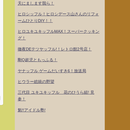
天にまします我ら！
ヒロシッフル！ヒロシデース山さんのリフォ
ームひとりDIY！！
ヒロユキユキッフルMAX！スーパークッキン
グ！
徹夜DEテツヤッフル!！レトロ館2号店！
剛Q超児ともっふる！
ヤナッフル ゲームだいすき6！放送局
ヒウラー総統の野望
三代目 ユキユキッフル 花のひうら組! 見
参！
魁!!アイドル塾!