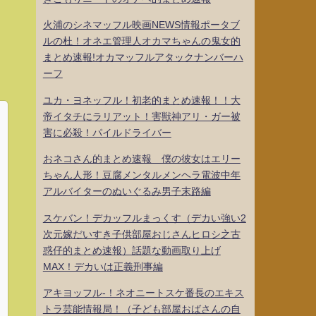
火浦のシネマッフル映画NEWS情報ポータブ
ルの杜！オネエ管理人オカマちゃんの鬼女的
まとめ速報!オカマッフルアタックナンバーハ
ーフ
ユカ・ヨネッフル！初老的まとめ速報！！大
帝イタチにラリアット！害獣神アリ・ガー被
害に必殺！パイルドライバー
おネコさん的まとめ速報 僕の彼女はエリー
ちゃん人形！豆腐メンタルメンヘラ電波中年
アルバイターのぬいぐるみ男子末路編
スケバン！デカッフルまっくす（デカい強い2
次元嫁だいすき子供部屋おじさんヒロシ之古
惑仔的まとめ速報）話題な動画取り上げ
MAX！デカいは正義刑事編
アキヨッフル-！ネオニートスケ番長のエキス
トラ芸能情報局！（子ども部屋おばさんの自