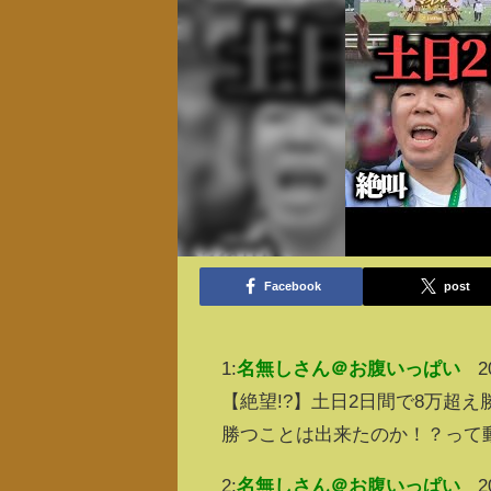
Facebook
post
1:
名無しさん＠お腹いっぱい
2
【絶望!?】土日2日間で8万超
勝つことは出来たのか！？って
2:
名無しさん＠お腹いっぱい
2