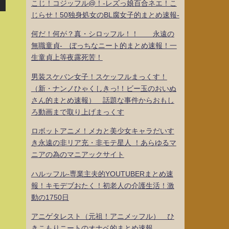
こじ！コジッフル@！-レズっ娘百合ネエ！こ
じらせ！50独身処女のBL腐女子的まとめ速報-
何だ！何が？真・シロッフル！！ 永遠の
無職童貞- ぼっちなニート的まとめ速報！一
生童貞上等夜露死苦！
男装スケバン女子！スケッフルまっくす！
（新・ナンノひゃくしきっ!！ビー玉のおいぬ
さん的まとめ速報） 話題な事件からおもし
ろ動画まで取り上げまっくす
ロボットアニメ！メカと美少女キャラだいす
き永遠の非リア充・非モテ星人 ！あらゆるマ
ニアの為のマニアックサイト
ハルッフル-専業主夫的YOUTUBERまとめ速
報！キモデブおたく！初老人の介護生活！激
動の1750日
アニゲタレスト（元祖！アニメッフル） ひ
きこもりニートのオナベ的まとめ速報