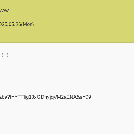
www
025.05.26(Mon)
す！！
hrbaba?t=YTTlig13xGDhyjqVM2aENA&s=09