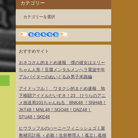
カテゴリー
おすすめサイト
おネコさん的まとめ速報 僕の彼女はエリー
ちゃん人形！豆腐メンタルメンヘラ電波中年
アルバイターのぬいぐるみ男子末路編
アイドッフル！ ワタクシ的まとめ速報 地
下格闘アイドルだいすき！23 ひうらのアニ
メ放送局101ちゃんねる BNK48 ！SNH48！
JKT48！MNL48！SGO48！GNZ48！
て
STU48！SKE48
ヒウラッフルのハーニーフィニッシュゴミ屋
敷補完計画 ＜必殺！生前整理人！孤立し孤独