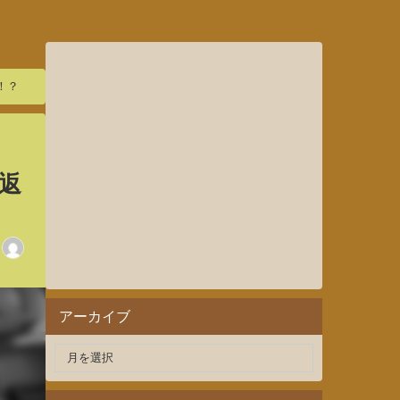
！？
返
アーカイブ