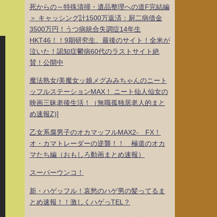
死からの～特殊清掃・遺品整理への道F完結編
＞ キャッシング計1500万返済：厨二病借金
3500万円！うつ病統合失調症14年生
HKT46！！9期研究生、最後のサイト！全米が
泣いた！認知症鬱病60代のラストサイト絶
賛！公開中
魔法熟女/美魔女ッ娘メグみみちゃんのニート
ッフルステーションMAX！ ニート仙人仙女の
映画三昧老後生活！（無職孤独居老人的まと
め速報Z)]
乙女系腐男子のオカマッフルMAX2- FX！
オ・カマトレーダーの逆襲！！ 極道のオカ
マたち編（おもしろ動画まとめ速報）
スーパーウンコ！
新・ハゲッフル！哀愁のハゲ男の髪ってるま
とめ速報！！激しくハゲっTEL？