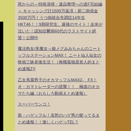
死からの～特殊清掃・遺品整理への道F完結編
＞ キャッシング計1500万返済：厨二病借金
3500万円！うつ病統合失調症14年生
HKT46！！9期研究生、最後のサイト！全米が
泣いた！認知症鬱病60代のラストサイト絶
賛！公開中
魔法熟女/美魔女ッ娘メグみみちゃんのニート
ッフルステーションMAX！ ニート仙人仙女の
映画三昧老後生活！（無職孤独居老人的まと
め速報Z)]
乙女系腐男子のオカマッフルMAX2- FX！
オ・カマトレーダーの逆襲！！ 極道のオカ
マたち編（おもしろ動画まとめ速報）
スーパーウンコ！
新・ハゲッフル！哀愁のハゲ男の髪ってるま
とめ速報！！激しくハゲっTEL？