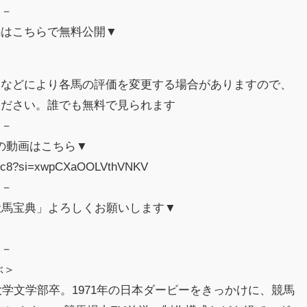
－－
馬はこちらで無料公開▼
報などにより各馬の評価を変更する場合がありますので、
ください。誰でも無料で見られます
－－
1の動画はこちら▼
UZc8?si=xwpCXaOOLVthVNKV
－－
牡馬宝典」よろしくお願いします▼
－－
ぶ＞
大学文学部卒。1971年の日本ダービーをきっかけに、競馬