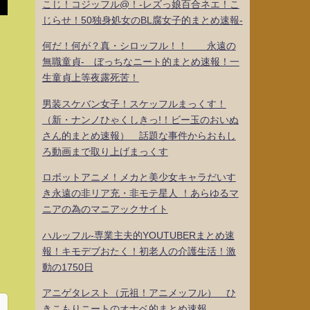
こじ！コジッフル@！-レズっ娘百合ネエ！こ
じらせ！50独身処女のBL腐女子的まとめ速報-
何だ！何が？真・シロッフル！！ 永遠の
無職童貞- ぼっちなニート的まとめ速報！一
生童貞上等夜露死苦！
男装スケバン女子！スケッフルまっくす！
（新・ナンノひゃくしきっ!！ビー玉のおいぬ
さん的まとめ速報） 話題な事件からおもし
ろ動画まで取り上げまっくす
ロボットアニメ！メカと美少女キャラだいす
き永遠の非リア充・非モテ星人 ！あらゆるマ
ニアの為のマニアックサイト
ハルッフル-専業主夫的YOUTUBERまとめ速
報！キモデブおたく！初老人の介護生活！激
動の1750日
アニゲタレスト（元祖！アニメッフル） ひ
きこもりニートのオナベ的まとめ速報