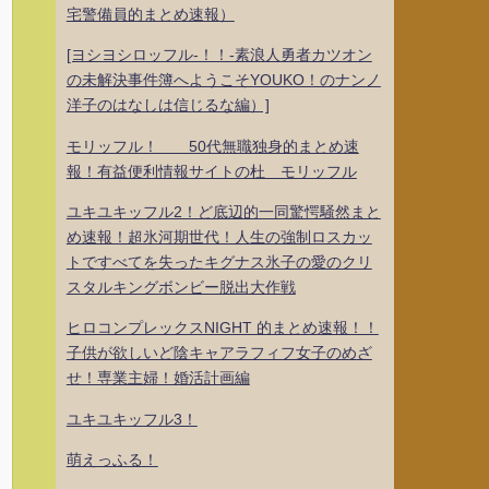
宅警備員的まとめ速報）
[ヨシヨシロッフル-！！-素浪人勇者カツオン
の未解決事件簿へようこそYOUKO！のナンノ
洋子のはなしは信じるな編）]
モリッフル！ 50代無職独身的まとめ速
報！有益便利情報サイトの杜 モリッフル
ユキユキッフル2！ど底辺的一同驚愕騒然まと
め速報！超氷河期世代！人生の強制ロスカッ
トですべてを失ったキグナス氷子の愛のクリ
スタルキングボンビー脱出大作戦
ヒロコンプレックスNIGHT 的まとめ速報！！
子供が欲しいど陰キャアラフィフ女子のめざ
せ！専業主婦！婚活計画編
ユキユキッフル3！
萌えっふる！