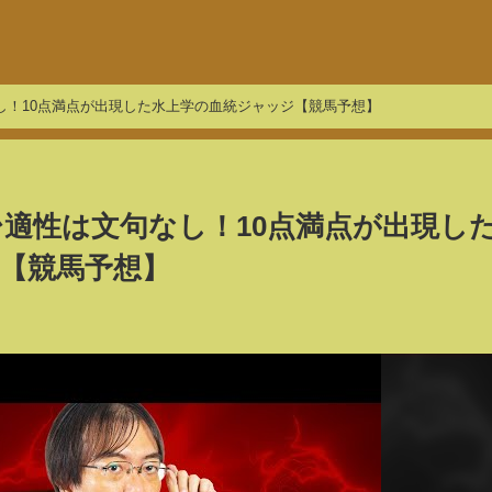
なし！10点満点が出現した水上学の血統ジャッジ【競馬予想】
舞台適性は文句なし！10点満点が出現し
【競馬予想】