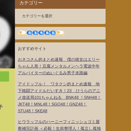
カテゴリー
おすすめサイト
おネコさん的まとめ速報 僕の彼女はエリー
ちゃん人形！豆腐メンタルメンヘラ電波中年
アルバイターのぬいぐるみ男子末路編
アイドッフル！ ワタクシ的まとめ速報 地
下格闘アイドルだいすき！23 ひうらのアニ
メ放送局101ちゃんねる BNK48 ！SNH48！
JKT48！MNL48！SGO48！GNZ48！
予
STU48！SKE48
ヒウラッフルのハーニーフィニッシュゴミ屋
敷補完計画 ＜必殺！生前整理人！孤立し孤独