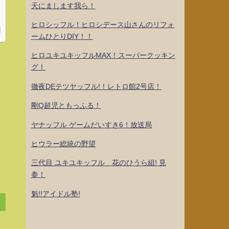
天にまします我ら！
ヒロシッフル！ヒロシデース山さんのリフォ
ームひとりDIY！！
ヒロユキユキッフルMAX！スーパークッキン
グ！
徹夜DEテツヤッフル!！レトロ館2号店！
剛Q超児ともっふる！
ヤナッフル ゲームだいすき6！放送局
ヒウラー総統の野望
三代目 ユキユキッフル 花のひうら組! 見
参！
魁!!アイドル塾!