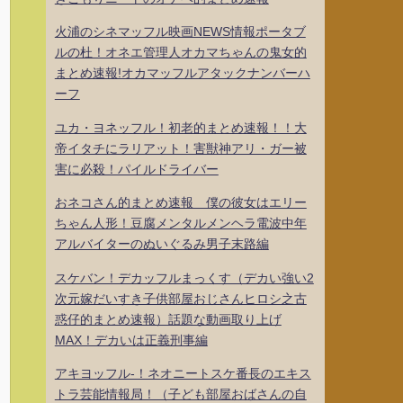
火浦のシネマッフル映画NEWS情報ポータブ
ルの杜！オネエ管理人オカマちゃんの鬼女的
まとめ速報!オカマッフルアタックナンバーハ
ーフ
ユカ・ヨネッフル！初老的まとめ速報！！大
帝イタチにラリアット！害獣神アリ・ガー被
害に必殺！パイルドライバー
おネコさん的まとめ速報 僕の彼女はエリー
ちゃん人形！豆腐メンタルメンヘラ電波中年
アルバイターのぬいぐるみ男子末路編
スケバン！デカッフルまっくす（デカい強い2
次元嫁だいすき子供部屋おじさんヒロシ之古
惑仔的まとめ速報）話題な動画取り上げ
MAX！デカいは正義刑事編
アキヨッフル-！ネオニートスケ番長のエキス
トラ芸能情報局！（子ども部屋おばさんの自