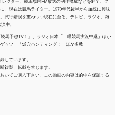
ィレクター、競馬場内FM放送の制作構成などを経て、グ
に。現在は競馬ライター。1970年代後半から血統に興味
成。試行錯誤を重ねつつ現在に至る。テレビ、ラジオ、雑
出演中。
「競馬予想TV！」、ラジオ日本「土曜競馬実況中継」ほか
賞ゲッツ」「爆穴ハンティング！」ほか多数
－－
収録しています。
無断複製、転載を禁じます。
においてご購入下さい。この動画の内容は的中を保証する