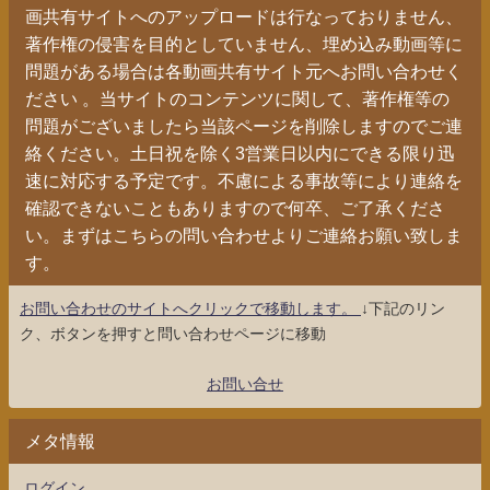
画共有サイトへのアップロードは行なっておりません、
著作権の侵害を目的としていません、埋め込み動画等に
問題がある場合は各動画共有サイト元へお問い合わせく
ださい 。当サイトのコンテンツに関して、著作権等の
問題がございましたら当該ページを削除しますのでご連
絡ください。土日祝を除く3営業日以内にできる限り迅
速に対応する予定です。不慮による事故等により連絡を
確認できないこともありますので何卒、ご了承くださ
い。まずはこちらの問い合わせよりご連絡お願い致しま
す。
お問い合わせのサイトへクリックで移動します。
↓下記のリン
ク、ボタンを押すと問い合わせページに移動
お問い合せ
メタ情報
ログイン