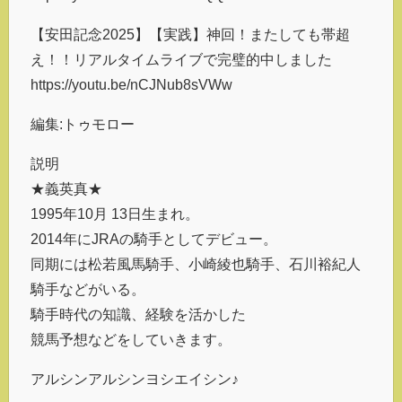
【安田記念2025】【実践】神回！またしても帯超
え！！リアルタイムライブで完璧的中しました
https://youtu.be/nCJNub8sVWw
編集:トゥモロー
説明
★義英真★
1995年10月 13日生まれ。
2014年にJRAの騎手としてデビュー。
同期には松若風馬騎手、小崎綾也騎手、石川裕紀人
騎手などがいる。
騎手時代の知識、経験を活かした
競馬予想などをしていきます。
アルシンアルシンヨシエイシン♪