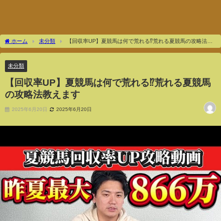
ホーム
未分類
【回収率UP】夏競馬は何で荒れる⁉︎荒れる夏競馬の攻略法教
えます
未分類
【回収率UP】夏競馬は何で荒れる⁉︎荒れる夏競馬
の攻略法教えます
2025年6月20日
2025年6月20日