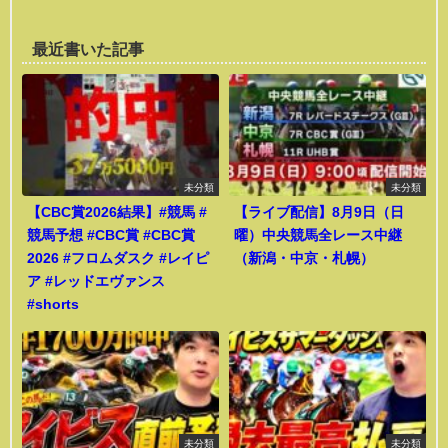
最近書いた記事
未分類
未分類
【CBC賞2026結果】#競馬 #
【ライブ配信】8月9日（日
競馬予想 #CBC賞 #CBC賞
曜）中央競馬全レース中継
2026 #フロムダスク #レイピ
（新潟・中京・札幌）
ア #レッドエヴァンス
#shorts
未分類
未分類