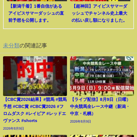
【新潟千着】1番自信がある
【超神回】アイビスサマーダ
アイビスサマーダッシュの直
ッシュでチャンネル史上最大
前予想を公開します。
の払い戻し額になりました。
未分類
の関連記事
【CBC賞2026結果】#競馬 #競馬
【ライブ配信】8月9日（日曜）
予想 #CBC賞 #CBC賞2026 #フ
中央競馬全レース中継（新潟・
ロムダスク #レイピア #レッドエ
中京・札幌）
ヴァンス #shorts
2026年8月9日
2026年8月9日