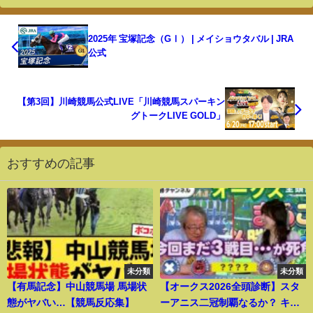
2025年 宝塚記念（GⅠ） | メイショウタバル | JRA
公式
【第3回】川崎競馬公式LIVE「川崎競馬スパーキン
グトークLIVE GOLD」
おすすめの記事
未分類
未分類
【有馬記念】中山競馬場 馬場状
【オークス2026全頭診断】スタ
態がヤバい…【競馬反応集】
ーアニス二冠制覇なるか？ キャ