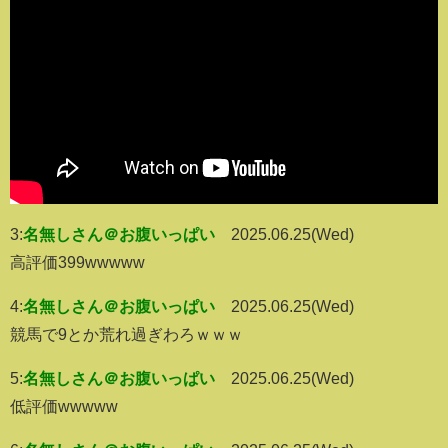
3:
名無しさん＠お腹いっぱい
2025.06.25(Wed)
高評価399wwwww
4:
名無しさん＠お腹いっぱい
2025.06.25(Wed)
競馬で9とか荒れ過ぎわろｗｗｗ
5:
名無しさん＠お腹いっぱい
2025.06.25(Wed)
低評価wwwww