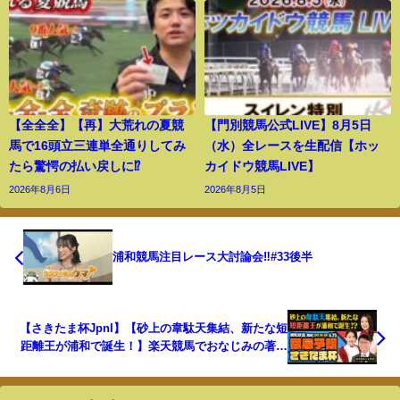
【全全全】【再】大荒れの夏競
【門別競馬公式LIVE】8月5日
馬で16頭立三連単全通りしてみ
（水）全レースを生配信【ホッ
たら驚愕の払い戻しに⁉︎
カイドウ競馬LIVE】
2026年8月6日
2026年8月5日
浦和競馬注目レース大討論会‼#33後半
【さきたま杯JpnI】【砂上の韋駄天集結、新たな短
距離王が浦和で誕生！】楽天競馬でおなじみの著名
人たちが浦和競馬を徹底予想（楽天競馬LIVE「天国
と地獄」）