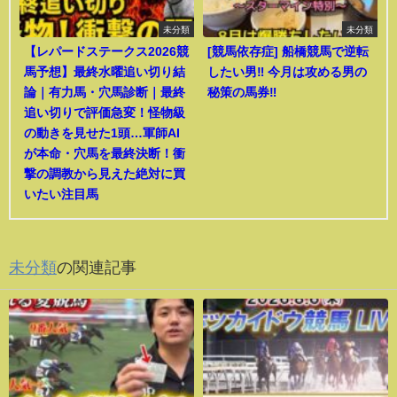
未分類
未分類
【レパードステークス2026競
[競馬依存症] 船橋競馬で逆転
馬予想】最終水曜追い切り結
したい男‼️ 今月は攻める男の
論｜有力馬・穴馬診断｜最終
秘策の馬券‼️
追い切りで評価急変！怪物級
の動きを見せた1頭…軍師AI
が本命・穴馬を最終決断！衝
撃の調教から見えた絶対に買
いたい注目馬
未分類
の関連記事