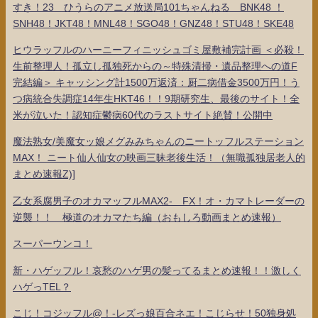
すき！23 ひうらのアニメ放送局101ちゃんねる BNK48 ！
SNH48！JKT48！MNL48！SGO48！GNZ48！STU48！SKE48
ヒウラッフルのハーニーフィニッシュゴミ屋敷補完計画 ＜必殺！
生前整理人！孤立し孤独死からの～特殊清掃・遺品整理への道F
完結編＞ キャッシング計1500万返済：厨二病借金3500万円！う
つ病統合失調症14年生HKT46！！9期研究生、最後のサイト！全
米が泣いた！認知症鬱病60代のラストサイト絶賛！公開中
魔法熟女/美魔女ッ娘メグみみちゃんのニートッフルステーション
MAX！ ニート仙人仙女の映画三昧老後生活！（無職孤独居老人的
まとめ速報Z)]
乙女系腐男子のオカマッフルMAX2- FX！オ・カマトレーダーの
逆襲！！ 極道のオカマたち編（おもしろ動画まとめ速報）
スーパーウンコ！
新・ハゲッフル！哀愁のハゲ男の髪ってるまとめ速報！！激しく
ハゲっTEL？
こじ！コジッフル@！-レズっ娘百合ネエ！こじらせ！50独身処