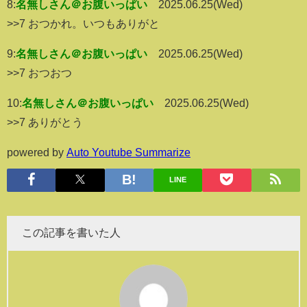
8:
名無しさん＠お腹いっぱい
2025.06.25(Wed)
>>7 おつかれ。いつもありがと
9:
名無しさん＠お腹いっぱい
2025.06.25(Wed)
>>7 おつおつ
10:
名無しさん＠お腹いっぱい
2025.06.25(Wed)
>>7 ありがとう
powered by
Auto Youtube Summarize
LINE
この記事を書いた人