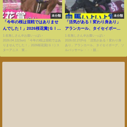
未分類
未分類
「今年の桜は混戦ではありませ
「活気がある！変わり身あり」
んでした！」2026桜花賞(ＧⅠ)
アランカール、タイセイボー
スターアニス 実況：川島壮雄
グ、ソルパッサーレ・・・競馬
1:名無しさん＠お腹いっぱい
1:名無しさん＠お腹いっぱい
2026.04.12(Sun) 「今年の桜は混戦ではあ
2026.02.27(Fri) 「活気がある！変わり身
【カンテレ公式】
エイト・高橋賢司トラックマン
りませんでした！」2026桜花賞(ＧⅠ) ス
あり」アランカール、タイセイボーグ、ソ
の調教解説＜チューリップ賞(Ｇ
ターアニス 実...
ルパッサーレ・・・競...
Ⅱ)＞