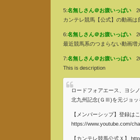
5:
名無しさん＠お腹いっぱい
2
カンテレ競馬【公式】の動画は
6:
名無しさん＠お腹いっぱい
2
最近競馬系のつまらない動画増
7:
名無しさん＠お腹いっぱい
2
This is description
ロードフォアエース、ヨシ
北九州記念(ＧⅢ)を元ジョ
【メンバーシップ】登録は
https://www.youtube.com/c
【カンテレ競馬公式Ｘ】 https://tw