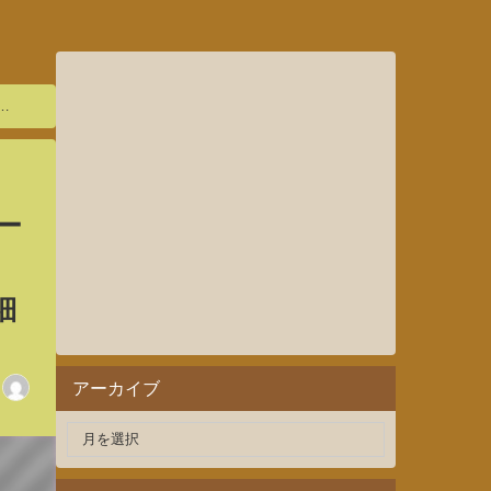
ー
・
細
アーカイブ