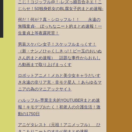
こじ！コジッフル@！-レズっ娘百合ネエ！こ
じらせ！50独身処女のBL腐女子的まとめ速報-
何だ！何が？真・シロッフル！！ 永遠の
無職童貞- ぼっちなニート的まとめ速報！一
生童貞上等夜露死苦！
男装スケバン女子！スケッフルまっくす！
（新・ナンノひゃくしきっ!！ビー玉のおいぬ
さん的まとめ速報） 話題な事件からおもし
ろ動画まで取り上げまっくす
ロボットアニメ！メカと美少女キャラだいす
き永遠の非リア充・非モテ星人 ！あらゆるマ
ニアの為のマニアックサイト
ハルッフル-専業主夫的YOUTUBERまとめ速
報！キモデブおたく！初老人の介護生活！激
動の1750日
アニゲタレスト（元祖！アニメッフル） ひ
きこもりニートのオナベ的まとめ速報