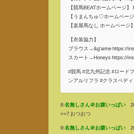
【競馬BEATホームページ】 https://
【うまんちゅ♡ホームページ】 https
【楽屋馬なし ホームページ】https:/
【衣装協力】
ブラウス→&g'aime https://inst
スカート→Honeys https://insta
#競馬 #北九州記念 #ロード
ンアルリフラ #クラスペディア
8:
名無しさん＠お腹いっぱい
2
>>7 おつおつ
9:
名無しさん＠お腹いっぱい
2