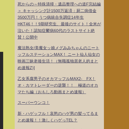
死からの～特殊清掃・遺品整理への道F完結編
＞ キャッシング計1500万返済：厨二病借金
3500万円！うつ病統合失調症14年生
HKT46！！9期研究生、最後のサイト！全米が
泣いた！認知症鬱病60代のラストサイト絶
賛！公開中
魔法熟女/美魔女ッ娘メグみみちゃんのニート
ッフルステーションMAX！ ニート仙人仙女の
映画三昧老後生活！（無職孤独居老人的まと
め速報Z)]
乙女系腐男子のオカマッフルMAX2- FX！
オ・カマトレーダーの逆襲！！ 極道のオカ
マたち編（おもしろ動画まとめ速報）
スーパーウンコ！
新・ハゲッフル！哀愁のハゲ男の髪ってるま
とめ速報！！激しくハゲっTEL？