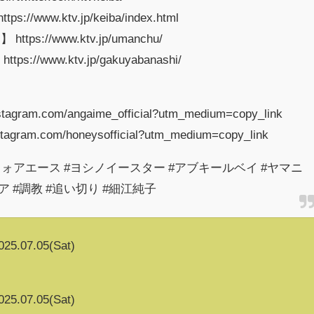
www.ktv.jp/keiba/index.html
://www.ktv.jp/umanchu/
/www.ktv.jp/gakuyabanashi/
agram.com/angaime_official?utm_medium=copy_link
gram.com/honeysofficial?utm_medium=copy_link
フォアエース #ヨシノイースター #アブキールベイ #ヤマニ
 #調教 #追い切り #細江純子
025.07.05(Sat)
025.07.05(Sat)