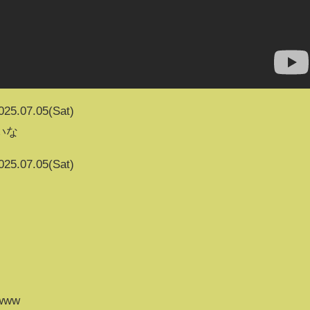
025.07.05(Sat)
いな
025.07.05(Sat)
www