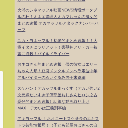
火浦のシネマッフル映画NEWS情報ポータブ
ルの杜！オネエ管理人オカマちゃんの鬼女的
まとめ速報!オカマッフルアタックナンバーハ
ーフ
ユカ・ヨネッフル！初老的まとめ速報！！大
帝イタチにラリアット！害獣神アリ・ガー被
害に必殺！パイルドライバー
おネコさん的まとめ速報 僕の彼女はエリー
ちゃん人形！豆腐メンタルメンヘラ電波中年
アルバイターのぬいぐるみ男子末路編
スケバン！デカッフルまっくす（デカい強い2
次元嫁だいすき子供部屋おじさんヒロシ之古
惑仔的まとめ速報）話題な動画取り上げ
MAX！デカいは正義刑事編
アキヨッフル-！ネオニートスケ番長のエキス
トラ芸能情報局！（子ども部屋おばさんの自