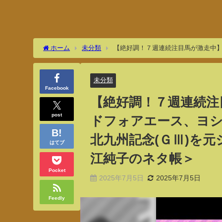
ホーム
未分類
【絶好調！７週連続注目馬が激走中
イ・・・北九州記念(ＧⅢ)を元ジョッキーの細江純子さんが
未分類
Facebook
【絶好調！７週連続注
post
ドフォアエース、ヨ
北九州記念(ＧⅢ)を
はてブ
江純子のネタ帳＞
Pocket
2025年7月5日
2025年7月5日
Feedly