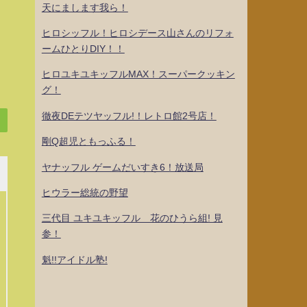
天にまします我ら！
ヒロシッフル！ヒロシデース山さんのリフォ
ームひとりDIY！！
ヒロユキユキッフルMAX！スーパークッキン
グ！
徹夜DEテツヤッフル!！レトロ館2号店！
剛Q超児ともっふる！
ヤナッフル ゲームだいすき6！放送局
ヒウラー総統の野望
三代目 ユキユキッフル 花のひうら組! 見
参！
魁!!アイドル塾!