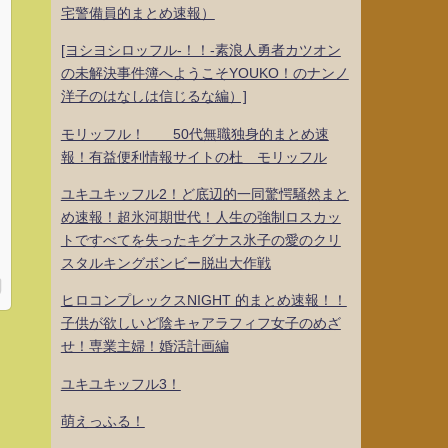
宅警備員的まとめ速報）
[ヨシヨシロッフル-！！-素浪人勇者カツオン
の未解決事件簿へようこそYOUKO！のナンノ
洋子のはなしは信じるな編）]
モリッフル！ 50代無職独身的まとめ速
報！有益便利情報サイトの杜 モリッフル
ユキユキッフル2！ど底辺的一同驚愕騒然まと
め速報！超氷河期世代！人生の強制ロスカッ
トですべてを失ったキグナス氷子の愛のクリ
スタルキングボンビー脱出大作戦
ヒロコンプレックスNIGHT 的まとめ速報！！
子供が欲しいど陰キャアラフィフ女子のめざ
せ！専業主婦！婚活計画編
ユキユキッフル3！
萌えっふる！