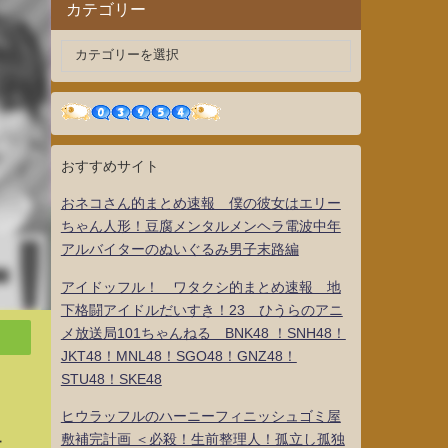
カテゴリー
おすすめサイト
おネコさん的まとめ速報 僕の彼女はエリー
ちゃん人形！豆腐メンタルメンヘラ電波中年
アルバイターのぬいぐるみ男子末路編
アイドッフル！ ワタクシ的まとめ速報 地
下格闘アイドルだいすき！23 ひうらのアニ
メ放送局101ちゃんねる BNK48 ！SNH48！
JKT48！MNL48！SGO48！GNZ48！
STU48！SKE48
ヒウラッフルのハーニーフィニッシュゴミ屋
敷補完計画 ＜必殺！生前整理人！孤立し孤独
ー