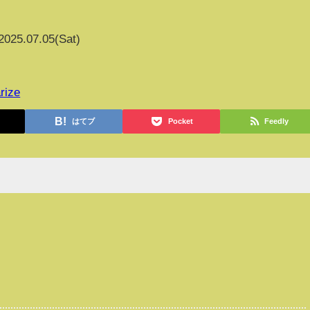
2025.07.05(Sat)
rize
はてブ
Pocket
Feedly