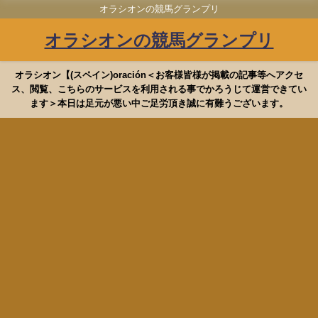
オラシオンの競馬グランプリ
オラシオンの競馬グランプリ
オラシオン【(スペイン)oración＜お客様皆様が掲載の記事等へアクセ
ス、閲覧、こちらのサービスを利用される事でかろうじて運営できてい
ます＞本日は足元が悪い中ご足労頂き誠に有難うございます。