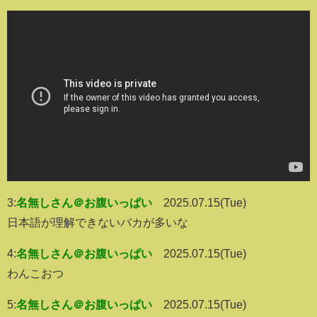
3:
名無しさん＠お腹いっぱい
2025.07.15(Tue)
日本語が理解できないバカが多いな
4:
名無しさん＠お腹いっぱい
2025.07.15(Tue)
わんこおつ
5:
名無しさん＠お腹いっぱい
2025.07.15(Tue)