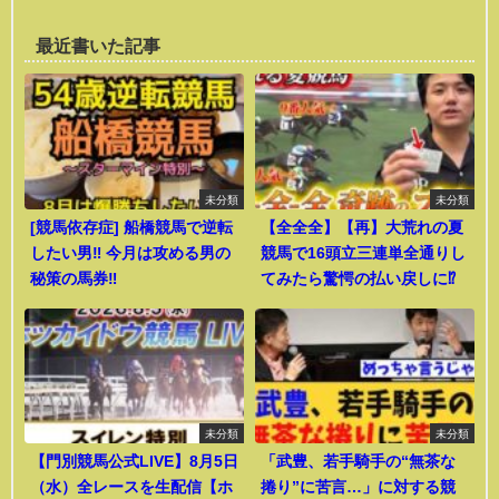
最近書いた記事
未分類
未分類
[競馬依存症] 船橋競馬で逆転
【全全全】【再】大荒れの夏
したい男‼️ 今月は攻める男の
競馬で16頭立三連単全通りし
秘策の馬券‼️
てみたら驚愕の払い戻しに⁉︎
未分類
未分類
【門別競馬公式LIVE】8月5日
「武豊、若手騎手の“無茶な
（水）全レースを生配信【ホ
捲り”に苦言…」に対する競