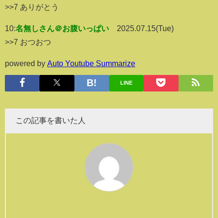
>>7 ありがとう
10:
名無しさん＠お腹いっぱい
2025.07.15(Tue)
>>7 おつおつ
powered by
Auto Youtube Summarize
LINE
この記事を書いた人