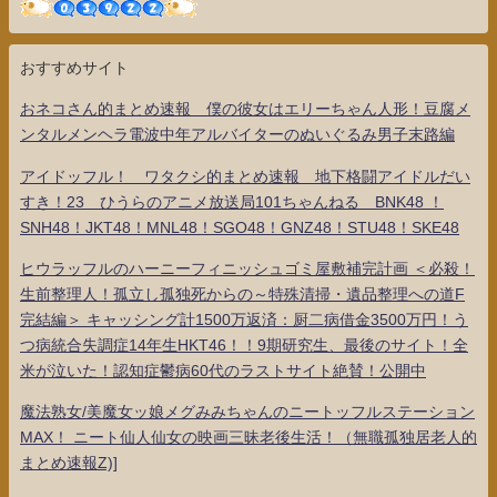
おすすめサイト
おネコさん的まとめ速報 僕の彼女はエリーちゃん人形！豆腐メ
ンタルメンヘラ電波中年アルバイターのぬいぐるみ男子末路編
アイドッフル！ ワタクシ的まとめ速報 地下格闘アイドルだい
すき！23 ひうらのアニメ放送局101ちゃんねる BNK48 ！
SNH48！JKT48！MNL48！SGO48！GNZ48！STU48！SKE48
ヒウラッフルのハーニーフィニッシュゴミ屋敷補完計画 ＜必殺！
生前整理人！孤立し孤独死からの～特殊清掃・遺品整理への道F
完結編＞ キャッシング計1500万返済：厨二病借金3500万円！う
つ病統合失調症14年生HKT46！！9期研究生、最後のサイト！全
米が泣いた！認知症鬱病60代のラストサイト絶賛！公開中
魔法熟女/美魔女ッ娘メグみみちゃんのニートッフルステーション
MAX！ ニート仙人仙女の映画三昧老後生活！（無職孤独居老人的
まとめ速報Z)]