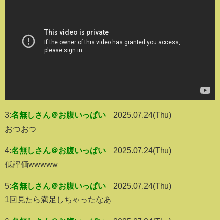
3:
名無しさん＠お腹いっぱい
2025.07.24(Thu)
おつおつ
4:
名無しさん＠お腹いっぱい
2025.07.24(Thu)
低評価wwwww
5:
名無しさん＠お腹いっぱい
2025.07.24(Thu)
1回見たら満足しちゃったなあ