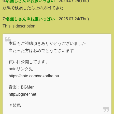
6:
名無しさん＠お腹いっぱい
2025.07.24(Thu)
競馬で検索したら上の方出てきた
7:
名無しさん＠お腹いっぱい
2025.07.24(Thu)
This is description
本日もご視聴頂きありがとうございました
当たった方はおめでとうございます
買い目公開してます。
notoリンク先
https://note.com/nokorikeiba
音楽：BGMer
http://bgmer.net
＃競馬