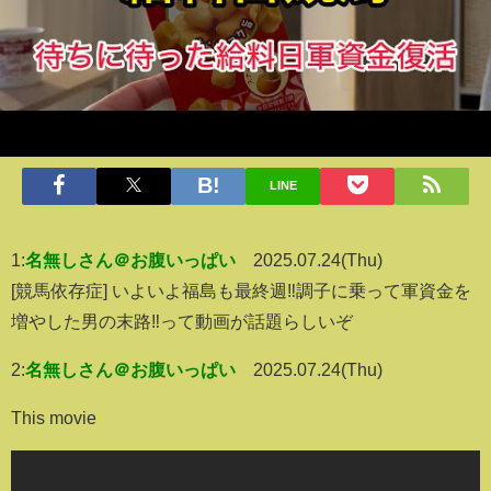
LINE
1:
名無しさん＠お腹いっぱい
2025.07.24(Thu)
[競馬依存症] いよいよ福島も最終週‼️調子に乗って軍資金を
増やした男の末路‼️って動画が話題らしいぞ
2:
名無しさん＠お腹いっぱい
2025.07.24(Thu)
This movie