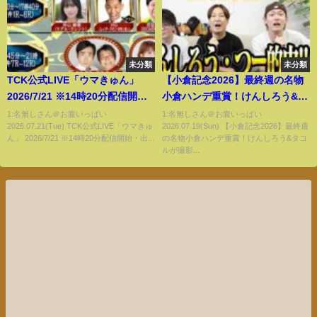
未分類
未分類
TCK公式LIVE「ウマきゅん」
【小倉記念2026】最終週の名物
2026/7/21 ※14時20分配信開
小倉ハンデ重賞！けんしろう&タ
始・出演者登場
コルが撮影不在の中、けんしろ
1:名無しさん＠お腹いっぱい
1:名無しさん＠お腹いっぱい
2026.07.21(Tue) TCK公式LIVE「ウマきゅ
2026.07.19(Sun) 【小倉記念2026】最終週
うがパドック上位馬で的中＆新
ん」 2026/7/21 ※14時20分配信開始・出...
の名物小倉ハンデ重賞！けんしろう&タコ
うまプロも的中！？
ルが撮影...