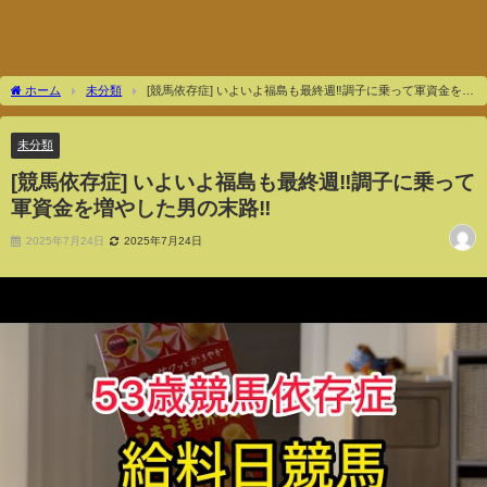
ホーム
未分類
[競馬依存症] いよいよ福島も最終週‼️調子に乗って軍資金を増
やした男の末路‼️
未分類
[競馬依存症] いよいよ福島も最終週‼️調子に乗って
軍資金を増やした男の末路‼️
2025年7月24日
2025年7月24日