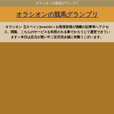
オラシオンの競馬グランプリ
オラシオンの競馬グランプリ
オラシオン【(スペイン)oración＜お客様皆様が掲載の記事等へアクセ
ス、閲覧、こちらのサービスを利用される事でかろうじて運営できてい
ます＞本日は足元が悪い中ご足労頂き誠に有難うございます。