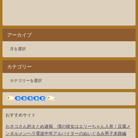
アーカイブ
カテゴリー
おすすめサイト
おネコさん的まとめ速報 僕の彼女はエリーちゃん人形！豆腐メ
ンタルメンヘラ電波中年アルバイターのぬいぐるみ男子末路編