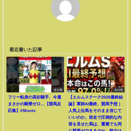
最近書いた記事
未分類
未分類
フリー転身の高杉騎手、今週
【エルムステーク2026最終結
まさかの騎乗ゼロ…【競馬反
論】軍師AI最終、競馬予想｜
応集】#Shorts
人気上位馬をそのまま信じて
いいのか。前走で圧倒的な内
容を見せた馬は、重賞でも同
じ競馬ができるのか。能力は