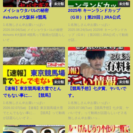
未分類
未分類
メイショウタバルの秘密
2025年 キーンランドカップ
#shorts #大阪杯 #競馬
（GⅢ） | 第20回 | JRA公式
1:名無しさん＠お腹いっぱい
1:名無しさん＠お腹いっぱい
2026.04.04(Sat) メイショウタバルの秘密
2025.08.24(Sun) 2025年 キーンランドカ
#shorts #大阪杯 #競馬って動画が話題らし
ップ（GⅢ） | 第20回 | JRA公式って動画
いぞ ...
が話...
未分類
未分類
【速報】東京競馬場大雪でとん
【競馬予想】七夕賞、ヤバいで
でもない事に… 【競馬】
す。
1:名無しさん＠お腹いっぱい
1:名無しさん＠お腹いっぱい
2026.02.07(Sat) 【速報】東京競馬場大雪
2025.07.08(Tue) 【競馬予想】七夕賞、ヤ
でとんでもない事に… 【競馬】って動画
バいです。って動画が話題らしいぞ 2:名
が話題らしいぞ 2:...
無しさん＠お腹いっ...