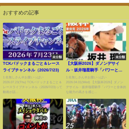
おすすめの記事
未分類
未分類
TCKパドックまるごと＆レース
【大阪杯2026】ダノンデサイ
ライブチャンネル（2026/7/23)
ル・坂井瑠星騎手「パワーと全
体的な能力の高さを感じる」
1:名無しさん＠お腹いっぱい
1:名無しさん＠お腹いっぱい
2026.07.23(Thu) TCKパドックまるごと＆
2026.04.01(Wed) 【大阪杯2026】ダノン
「レースで乗るのが非常に楽し
レースライブチャンネル（2026/7/23)って
デサイル・坂井瑠星騎手「パワーと全体的
み」《JRA共同会見》
動画が話...
な能力の高さを感じ...