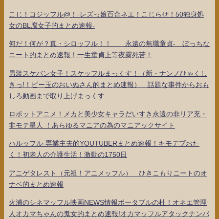
こじ！コジッフル@！-レズっ娘百合ネエ！こじらせ！50独身処
女のBL腐女子的まとめ速報-
何だ！何が？真・シロッフル！！ 永遠の無職童貞- ぼっちな
ニート的まとめ速報！一生童貞上等夜露死苦！
男装スケバン女子！スケッフルまっくす！（新・ナンノひゃくし
きっ!！ビー玉のおいぬさん的まとめ速報） 話題な事件からおも
しろ動画まで取り上げまっくす
ロボットアニメ！メカと美少女キャラだいすき永遠の非リア充・
非モテ星人 ！あらゆるマニアの為のマニアックサイト
ハルッフル-専業主夫的YOUTUBERまとめ速報！キモデブおた
く！初老人の介護生活！激動の1750日
アニゲタレスト（元祖！アニメッフル） ひきこもりニートのオ
ナベ的まとめ速報
火浦のシネマッフル映画NEWS情報ポータブルの杜！オネエ管理
人オカマちゃんの鬼女的まとめ速報!オカマッフルアタックナンバ