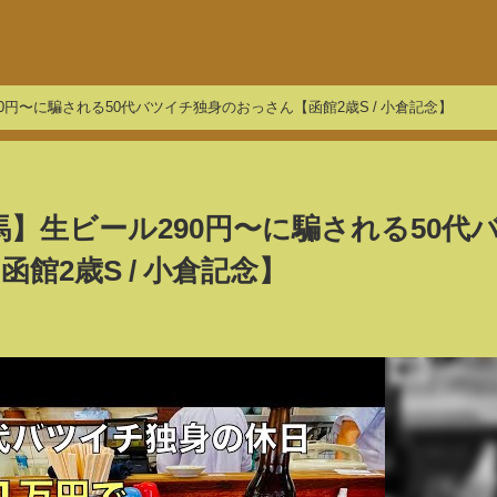
0円〜に騙される50代バツイチ独身のおっさん【函館2歳S / 小倉記念】
】生ビール290円〜に騙される50代
館2歳S / 小倉記念】