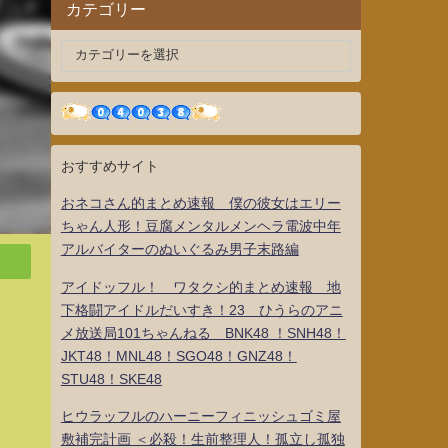
カテゴリー
おすすめサイト
おネコさん的まとめ速報 僕の彼女はエリー
ちゃん人形！豆腐メンタルメンヘラ電波中年
アルバイターのぬいぐるみ男子末路編
アイドッフル！ ワタクシ的まとめ速報 地
下格闘アイドルだいすき！23 ひうらのアニ
メ放送局101ちゃんねる BNK48 ！SNH48！
JKT48！MNL48！SGO48！GNZ48！
STU48！SKE48
ヒウラッフルのハーニーフィニッシュゴミ屋
敷補完計画 ＜必殺！生前整理人！孤立し孤独