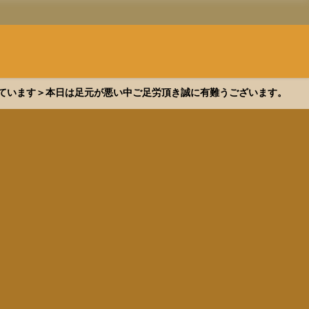
できています＞本日は足元が悪い中ご足労頂き誠に有難うございます。