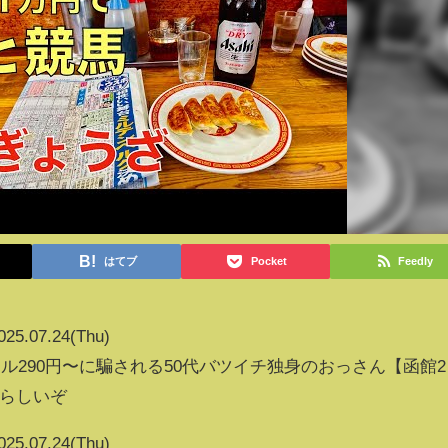
はてブ
Pocket
Feedly
025.07.24(Thu)
ル290円〜に騙される50代バツイチ独身のおっさん【函館2
題らしいぞ
025.07.24(Thu)