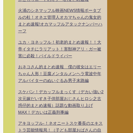
火浦のシネマッフル映画NEWS情報ポータブ
ルの杜！オネエ管理人オカマちゃんの鬼女的
まとめ速報!オカマッフルアタックナンバーハ
ーフ
ユカ・ヨネッフル！初老的まとめ速報！！大
帝イタチにラリアット！害獣神アリ・ガー被
害に必殺！パイルドライバー
おネコさん的まとめ速報 僕の彼女はエリー
ちゃん人形！豆腐メンタルメンヘラ電波中年
アルバイターのぬいぐるみ男子末路編
スケバン！デカッフルまっくす（デカい強い2
次元嫁だいすき子供部屋おじさんヒロシ之古
惑仔的まとめ速報）話題な動画取り上げ
MAX！デカいは正義刑事編
アキヨッフル-！ネオニートスケ番長のエキス
トラ芸能情報局！（子ども部屋おばさんの自