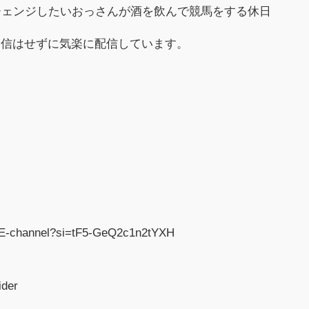
チェンジしたいおっさんが酒を飲んで競馬をする休日
返信はせずに気楽に配信しています。
gE-channel?si=tF5-GeQ2c1n2tYXH
ider