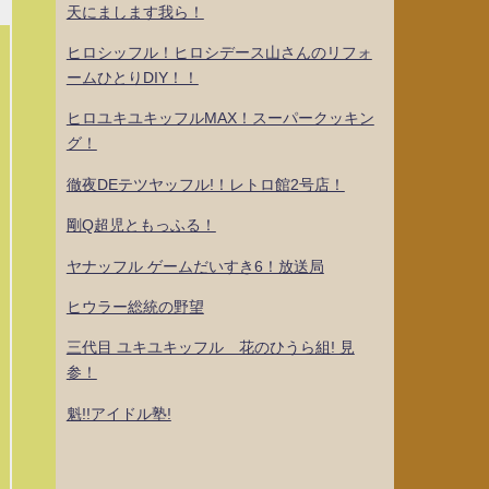
天にまします我ら！
ヒロシッフル！ヒロシデース山さんのリフォ
ームひとりDIY！！
ヒロユキユキッフルMAX！スーパークッキン
グ！
徹夜DEテツヤッフル!！レトロ館2号店！
剛Q超児ともっふる！
ヤナッフル ゲームだいすき6！放送局
ヒウラー総統の野望
三代目 ユキユキッフル 花のひうら組! 見
参！
魁!!アイドル塾!