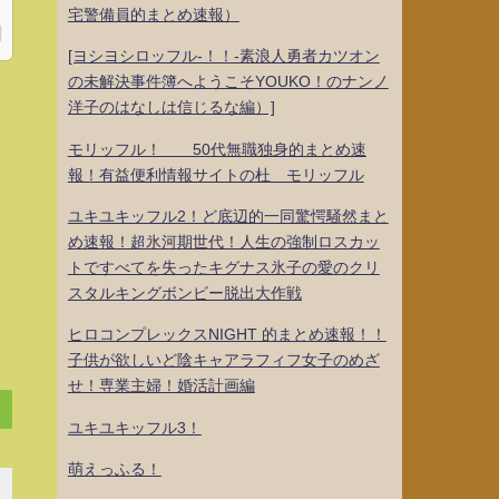
宅警備員的まとめ速報）
[ヨシヨシロッフル-！！-素浪人勇者カツオン
の未解決事件簿へようこそYOUKO！のナンノ
洋子のはなしは信じるな編）]
モリッフル！ 50代無職独身的まとめ速
報！有益便利情報サイトの杜 モリッフル
ユキユキッフル2！ど底辺的一同驚愕騒然まと
め速報！超氷河期世代！人生の強制ロスカッ
トですべてを失ったキグナス氷子の愛のクリ
スタルキングボンビー脱出大作戦
ヒロコンプレックスNIGHT 的まとめ速報！！
子供が欲しいど陰キャアラフィフ女子のめざ
せ！専業主婦！婚活計画編
ユキユキッフル3！
萌えっふる！