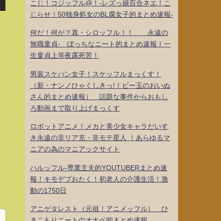
こじ！コジッフル@！-レズっ娘百合ネエ！こ
じらせ！50独身処女のBL腐女子的まとめ速報-
何だ！何が？真・シロッフル！！ 永遠の
無職童貞- ぼっちなニート的まとめ速報！一
生童貞上等夜露死苦！
男装スケバン女子！スケッフルまっくす！
（新・ナンノひゃくしきっ!！ビー玉のおいぬ
さん的まとめ速報） 話題な事件からおもし
ろ動画まで取り上げまっくす
ロボットアニメ！メカと美少女キャラだいす
き永遠の非リア充・非モテ星人 ！あらゆるマ
ニアの為のマニアックサイト
ハルッフル-専業主夫的YOUTUBERまとめ速
報！キモデブおたく！初老人の介護生活！激
動の1750日
アニゲタレスト（元祖！アニメッフル） ひ
きこもりニートのオナベ的まとめ速報