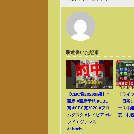
最近書いた記事
未分類
【CBC賞2026結果】#
【ライブ
競馬 #競馬予想 #CBC
（日曜
賞 #CBC賞2026 #フロ
ース中
ムダスク #レイピア #レ
京・札
ッドエヴァンス
#shorts