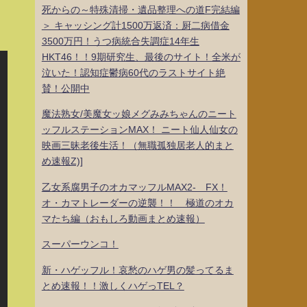
死からの～特殊清掃・遺品整理への道F完結編
＞ キャッシング計1500万返済：厨二病借金
3500万円！うつ病統合失調症14年生
HKT46！！9期研究生、最後のサイト！全米が
泣いた！認知症鬱病60代のラストサイト絶
賛！公開中
魔法熟女/美魔女ッ娘メグみみちゃんのニート
ッフルステーションMAX！ ニート仙人仙女の
映画三昧老後生活！（無職孤独居老人的まと
め速報Z)]
乙女系腐男子のオカマッフルMAX2- FX！
オ・カマトレーダーの逆襲！！ 極道のオカ
マたち編（おもしろ動画まとめ速報）
スーパーウンコ！
新・ハゲッフル！哀愁のハゲ男の髪ってるま
とめ速報！！激しくハゲっTEL？