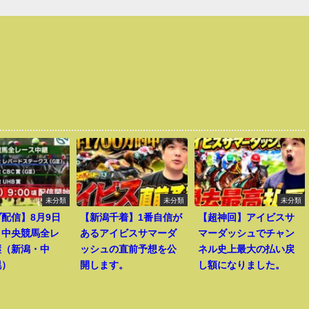
未分類
未分類
未分類
配信】8月9日
【新潟千着】1番自信が
【超神回】アイビスサ
）中央競馬全レ
あるアイビスサマーダ
マーダッシュでチャン
継（新潟・中
ッシュの直前予想を公
ネル史上最大の払い戻
幌）
開します。
し額になりました。