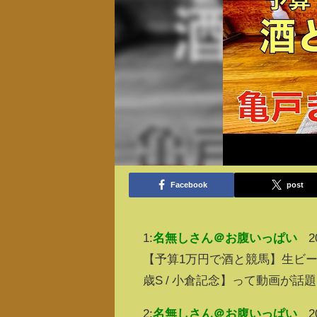
Facebook
post
1:
名無しさん＠お腹いっぱい
2
【予算1万円で酒と競馬】生ビー
歳S / 小倉記念】って動画が話
2:
名無しさん＠お腹いっぱい
2