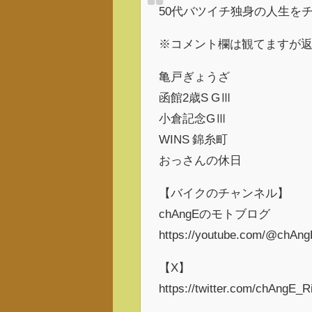
50代バツイチ独身の人生を
※コメント欄は観てますが
亀戸ぎょうざ
函館2歳S GⅢ
小倉記念GⅢ
WINS 錦糸町
おっさんの休日
【バイクのチャンネル】
chAngEのモトブログ
https://youtube.com/@chAn
【X】
https://twitter.com/chAngE_R