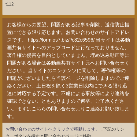
t112
お客様からの要望、問題がある記事を削除、送信防止措
置にできる限り応じます。お問い合わせのサイトアドレ
スです。 https://form.os7.biz/f/c82c6596/ 当サイトは各動
画共有サイトへのアップロードは行なっておりません、
著作権の侵害を目的としていません、埋め込み動画等に
問題がある場合は各動画共有サイト元へお問い合わせく
ださい 。当サイトのコンテンツに関して、著作権等の
問題がございましたら当該ページを削除しますのでご連
絡ください。土日祝を除く3営業日以内にできる限り迅
速に対応する予定です。不慮による事故等により連絡を
確認できないこともありますので何卒、ご了承くださ
い。まずはこちらの問い合わせよりご連絡お願い致しま
す。
お問い合わせのサイトへクリックで移動します。
↓下記のリン
ク、ボタンを押すと問い合わせページに移動