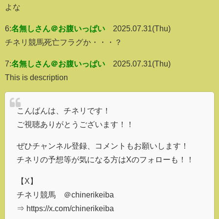
よな
6:
名無しさん＠お腹いっぱい
2025.07.31(Thu)
チネリ競馬死亡フラグか・・・？
7:
名無しさん＠お腹いっぱい
2025.07.31(Thu)
This is description
こんばんは、チネリです！
ご視聴ありがとうございます！！
ぜひチャンネル登録、コメントもお願いします！
チネリの予想等が気になる方はXのフォローも！！
【X】
チネリ競馬 ＠chinerikeiba
⇒ https://x.com/chinerikeiba