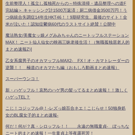
生前整理人！孤立し孤独死からの～特殊清掃・遺品整理への道F
完結編＞ キャッシング計1500万返済：厨二病借金3500万円！う
つ病統合失調症14年生HKT46！！9期研究生、最後のサイト！全
米が泣いた！認知症鬱病60代のラストサイト絶賛！公開中
魔法熟女/美魔女ッ娘メグみみちゃんのニートッフルステーション
MAX！ ニート仙人仙女の映画三昧老後生活！（無職孤独居老人的
まとめ速報Z)]
乙女系腐男子のオカマッフルMAX2- FX！オ・カマトレーダーの
逆襲！！ 極道のオカマたち編（おもしろ動画まとめ速報）
スーパーウンコ！
新・ハゲッフル！哀愁のハゲ男の髪ってるまとめ速報！！激しく
ハゲっTEL？
こじ！コジッフル@！-レズっ娘百合ネエ！こじらせ！50独身処
女のBL腐女子的まとめ速報-
何だ！何が？真・シロッフル！！ 永遠の無職童貞- ぼっちな
ニート的まとめ速報！一生童貞上等夜露死苦！