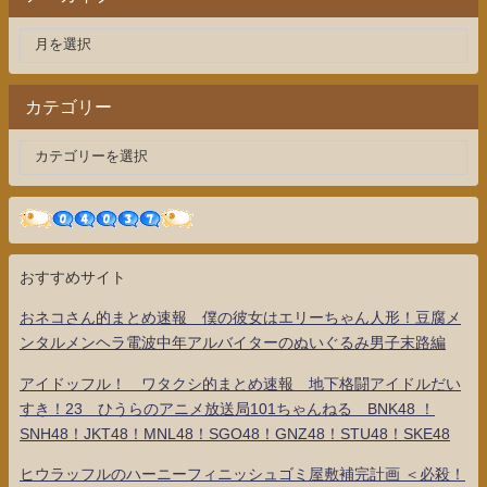
カテゴリー
おすすめサイト
おネコさん的まとめ速報 僕の彼女はエリーちゃん人形！豆腐メ
ンタルメンヘラ電波中年アルバイターのぬいぐるみ男子末路編
アイドッフル！ ワタクシ的まとめ速報 地下格闘アイドルだい
すき！23 ひうらのアニメ放送局101ちゃんねる BNK48 ！
SNH48！JKT48！MNL48！SGO48！GNZ48！STU48！SKE48
ヒウラッフルのハーニーフィニッシュゴミ屋敷補完計画 ＜必殺！