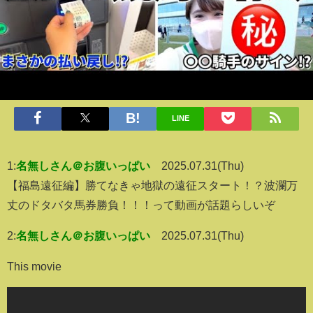
LINE
1:
名無しさん＠お腹いっぱい
2025.07.31(Thu)
【福島遠征編】勝てなきゃ地獄の遠征スタート！？波瀾万
丈のドタバタ馬券勝負！！！って動画が話題らしいぞ
2:
名無しさん＠お腹いっぱい
2025.07.31(Thu)
This movie