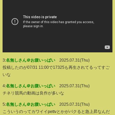
3:
名無しさん＠お腹いっぱい
2025.07.31(Thu)
投稿したのが07/31 11:00で17325も再生されてるってすご
いな
4:
名無しさん＠お腹いっぱい
2025.07.31(Thu)
チネリ競馬の動画は良作が多いな
5:
名無しさん＠お腹いっぱい
2025.07.31(Thu)
こういうのってカワイイpettvとかがパクると急上昇なんだ