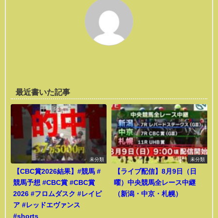
最近書いた記事
未分類
未分類
【CBC賞2026結果】#競馬 #
【ライブ配信】8月9日（日
競馬予想 #CBC賞 #CBC賞
曜）中央競馬全レース中継
2026 #フロムダスク #レイピ
（新潟・中京・札幌）
ア #レッドエヴァンス
#shorts