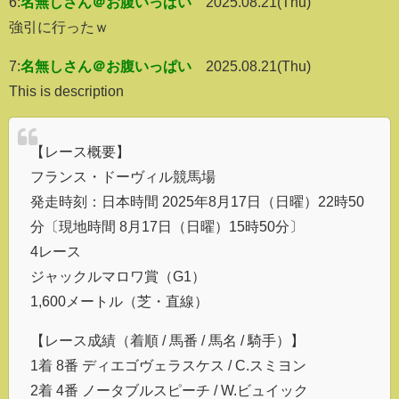
6:
名無しさん＠お腹いっぱい
2025.08.21(Thu)
強引に行ったｗ
7:
名無しさん＠お腹いっぱい
2025.08.21(Thu)
This is description
【レース概要】
フランス・ドーヴィル競馬場
発走時刻：日本時間 2025年8月17日（日曜）22時50
分〔現地時間 8月17日（日曜）15時50分〕
4レース
ジャックルマロワ賞（G1）
1,600メートル（芝・直線）
【レース成績（着順 / 馬番 / 馬名 / 騎手）】
1着 8番 ディエゴヴェラスケス / C.スミヨン
2着 4番 ノータブルスピーチ / W.ビュイック