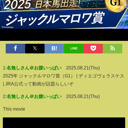
LINE
1:
名無しさん＠お腹いっぱい
2025.08.21(Thu)
2025年 ジャックルマロワ賞（G1） | ディエゴヴェラスケス
| JRA公式って動画が話題らしいぞ
2:
名無しさん＠お腹いっぱい
2025.08.21(Thu)
This movie