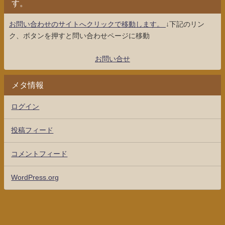
す。
お問い合わせのサイトへクリックで移動します。
↓下記のリン
ク、ボタンを押すと問い合わせページに移動
お問い合せ
メタ情報
ログイン
投稿フィード
コメントフィード
WordPress.org