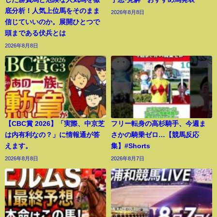
底分析！人気上位馬をそのまま
2026年8月8日
信じていいのか。展開ひとつで
頭まである伏兵とは
2026年8月8日
【CBC賞 2026】「実際、中京芝
フリー転身の高杉騎手、今週ま
は内有利なの？」に情報通が答
さかの騎乗ゼロ…【競馬反応
えます。
集】#Shorts
2026年8月8日
2026年8月7日