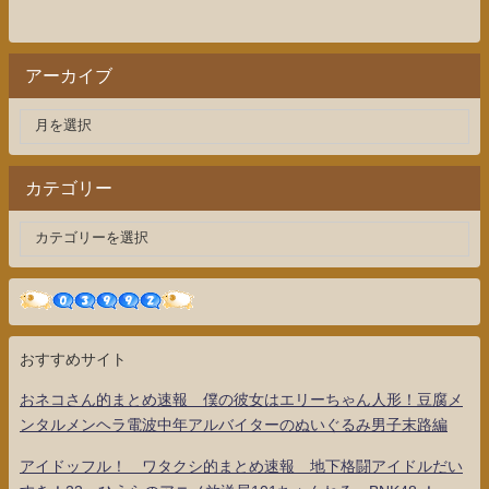
アーカイブ
カテゴリー
おすすめサイト
おネコさん的まとめ速報 僕の彼女はエリーちゃん人形！豆腐メ
ンタルメンヘラ電波中年アルバイターのぬいぐるみ男子末路編
アイドッフル！ ワタクシ的まとめ速報 地下格闘アイドルだい