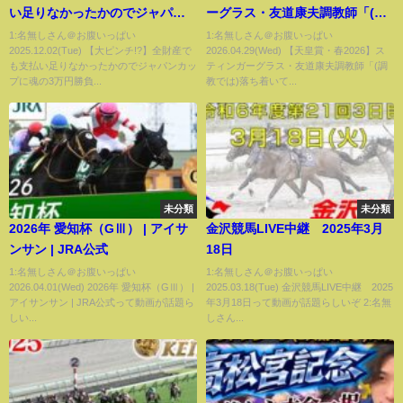
い足りなかったかのでジャパン
ーグラス・友道康夫調教師「(調
カップに魂の3万円勝負した結
教では)落ち着いていてまったく
1:名無しさん＠お腹いっぱい
1:名無しさん＠お腹いっぱい
2025.12.02(Tue) 【大ピンチ!?】全財産で
2026.04.29(Wed) 【天皇賞・春2026】ス
果…果たして勝つことは出来た
問題ない」「今回はちょっと違
も支払い足りなかったかのでジャパンカッ
ティンガーグラス・友道康夫調教師「(調
のか！？
う面を見せられそう」《JRA共
プに魂の3万円勝負...
教では)落ち着いて...
同会見》
未分類
未分類
2026年 愛知杯（GⅢ） | アイサ
金沢競馬LIVE中継 2025年3月
ンサン | JRA公式
18日
1:名無しさん＠お腹いっぱい
1:名無しさん＠お腹いっぱい
2026.04.01(Wed) 2026年 愛知杯（GⅢ） |
2025.03.18(Tue) 金沢競馬LIVE中継 2025
アイサンサン | JRA公式って動画が話題ら
年3月18日って動画が話題らしいぞ 2:名無
しい...
しさん...