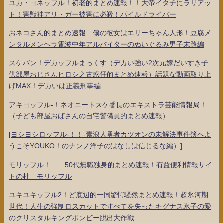
ユカ・ヨネッフル！初老的まとめ速報！！大帝イタチにラリアッ
ト！害獣神アリ・ガー被害に必殺！パイルドライバー
おネコさん的まとめ速報 僕の彼女はエリーちゃん人形！豆腐メ
ンタルメンヘラ電波中年アルバイターのぬいぐるみ男子末路編
スケバン！デカッフルまっくす（デカい強い2次元嫁だいすき子
供部屋おじさんヒロシ之古惑仔的まとめ速報）話題な動画取り上
げMAX！デカいは正義刑事編
アキヨッフル-！ネオニートスケ番長のエキストラ芸能情報局！
（子ども部屋おばさんの自宅警備員的まとめ速報）
[ヨシヨシロッフル-！！-素浪人勇者カツオンの未解決事件簿へよ
うこそYOUKO！のナンノ洋子のはなしは信じるな編）]
モリッフル！ 50代無職独身的まとめ速報！有益便利情報サイ
トの杜 モリッフル
ユキユキッフル2！ど底辺的一同驚愕騒然まとめ速報！超氷河期
世代！人生の強制ロスカットですべてを失ったキグナス氷子の愛
のクリスタルキングボンビー脱出大作戦