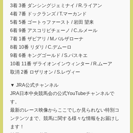
3着 3番 ダンシングジェミナイ / R.ライアン
4着 7番 ドックランズ / T.マーカンド
5着 5番 ゴートゥファースト / 岩田 望来
6着 9番 アスコリピチェーノ / C.ルメール
7着 1番 ザビアリ / M.バルザローナ
8着 10番 リダリ / C.デムーロ
9着 6番 キングゴールド / S.パスキエ
10着 11番 ザライオンインウィンター / R.ムーア
取消 2番 ロザリオン / S.レヴィー
▼ JRA公式チャンネル
JRA日本中央競馬会の公式YouTubeチャンネルで
す。
最新のレース映像からここでしか見られない特別コ
ンテンツまで、競馬に関する様々な情報をお届けし
ます！