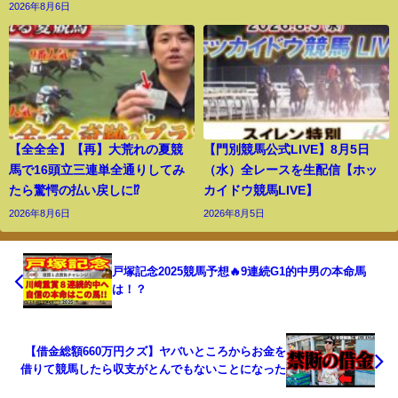
2026年8月6日
【全全全】【再】大荒れの夏競
【門別競馬公式LIVE】8月5日
馬で16頭立三連単全通りしてみ
（水）全レースを生配信【ホッ
たら驚愕の払い戻しに⁉︎
カイドウ競馬LIVE】
2026年8月6日
2026年8月5日
戸塚記念2025競馬予想🔥9連続G1的中男の本命馬
は！？
【借金総額660万円クズ】ヤバいところからお金を
借りて競馬したら収支がとんでもないことになった