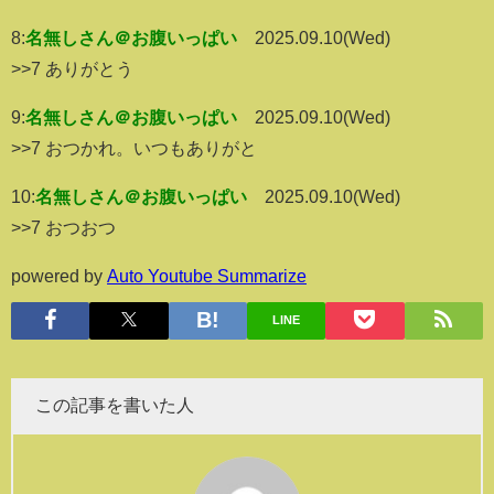
8:
名無しさん＠お腹いっぱい
2025.09.10(Wed)
>>7 ありがとう
9:
名無しさん＠お腹いっぱい
2025.09.10(Wed)
>>7 おつかれ。いつもありがと
10:
名無しさん＠お腹いっぱい
2025.09.10(Wed)
>>7 おつおつ
powered by
Auto Youtube Summarize
LINE
この記事を書いた人