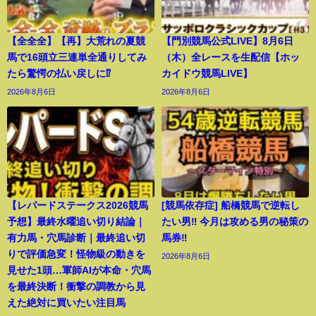
【全全全】【再】大荒れの夏競
【門別競馬公式LIVE】8月6日
馬で16頭立三連単全通りしてみ
（木）全レースを生配信【ホッ
たら驚愕の払い戻しに⁉︎
カイドウ競馬LIVE】
2026年8月6日
2026年8月6日
【レパードステークス2026競馬
[競馬依存症] 船橋競馬で逆転し
予想】最終水曜追い切り結論｜
たい男‼️ 今月は攻める男の秘策の
有力馬・穴馬診断｜最終追い切
馬券‼️
りで評価急変！怪物級の動きを
2026年8月6日
見せた1頭…軍師AIが本命・穴馬
を最終決断！衝撃の調教から見
えた絶対に買いたい注目馬