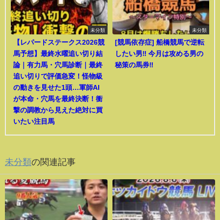
未分類
未分類
【レパードステークス2026競
[競馬依存症] 船橋競馬で逆転
馬予想】最終水曜追い切り結
したい男‼️ 今月は攻める男の
論｜有力馬・穴馬診断｜最終
秘策の馬券‼️
追い切りで評価急変！怪物級
の動きを見せた1頭…軍師AI
が本命・穴馬を最終決断！衝
撃の調教から見えた絶対に買
いたい注目馬
未分類
の関連記事