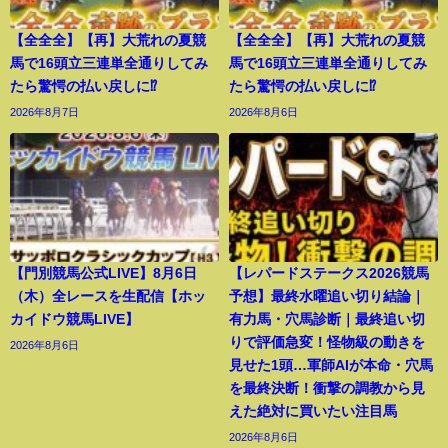
【全全全】【再】大荒れの夏競
【全全全】【再】大荒れの夏競
馬で16頭立三連単全通りしてみ
馬で16頭立三連単全通りしてみ
たら驚愕の払い戻しに⁉︎
たら驚愕の払い戻しに⁉︎
2026年8月7日
2026年8月6日
【門別競馬公式LIVE】8月6日
【レパードステークス2026競馬
（木）全レースを生配信【ホッ
予想】最終水曜追い切り結論｜
カイドウ競馬LIVE】
有力馬・穴馬診断｜最終追い切
りで評価急変！怪物級の動きを
2026年8月6日
見せた1頭…軍師AIが本命・穴馬
を最終決断！衝撃の調教から見
えた絶対に買いたい注目馬
2026年8月6日