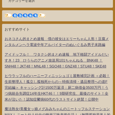
おすすめサイト
おネコさん的まとめ速報 僕の彼女はエリーちゃん人形！豆腐メ
ンタルメンヘラ電波中年アルバイターのぬいぐるみ男子末路編
アイドッフル！ ワタクシ的まとめ速報 地下格闘アイドルだい
すき！23 ひうらのアニメ放送局101ちゃんねる BNK48 ！
SNH48！JKT48！MNL48！SGO48！GNZ48！STU48！SKE48
ヒウラッフルのハーニーフィニッシュゴミ屋敷補完計画 ＜必殺！
生前整理人！孤立し孤独死からの～特殊清掃・遺品整理への道F
完結編＞ キャッシング計1500万返済：厨二病借金3500万円！う
つ病統合失調症14年生HKT46！！9期研究生、最後のサイト！全
米が泣いた！認知症鬱病60代のラストサイト絶賛！公開中
魔法熟女/美魔女ッ娘メグみみちゃんのニートッフルステーション
MAX！ ニート仙人仙女の映画三昧老後生活！（無職孤独居老人的