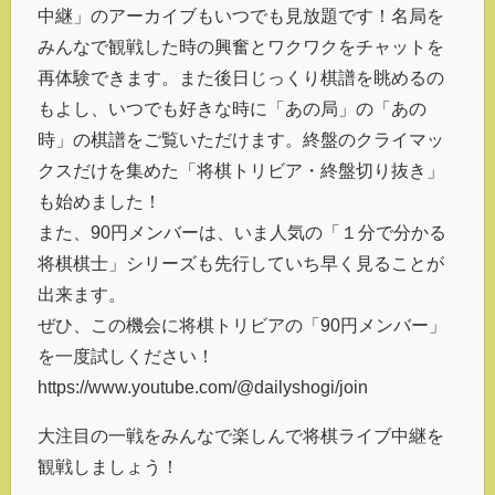
中継」のアーカイブもいつでも見放題です！名局を
みんなで観戦した時の興奮とワクワクをチャットを
再体験できます。また後日じっくり棋譜を眺めるの
もよし、いつでも好きな時に「あの局」の「あの
時」の棋譜をご覧いただけます。終盤のクライマッ
クスだけを集めた「将棋トリビア・終盤切り抜き」
も始めました！
また、90円メンバーは、いま人気の「１分で分かる
将棋棋士」シリーズも先行していち早く見ることが
出来ます。
ぜひ、この機会に将棋トリビアの「90円メンバー」
を一度試しください！
https://www.youtube.com/@dailyshogi/join
大注目の一戦をみんなで楽しんで将棋ライブ中継を
観戦しましょう！