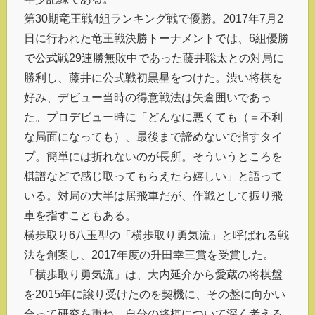
第30期竜王戦4組ランキング戦で優勝。2017年7月2
日に行われた竜王戦決勝トーナメントでは、6組優勝
で公式戦29連勝無敗中であった藤井聡太との対局に
勝利し、藤井に公式戦初黒星をつけた。渋い将棋を
好み、デビュー当時の得意戦法は矢倉囲いであっ
た。プロデビュー時に「どんなに悪くても（＝不利
な局面になっても）、最後まで諦めないで指すタイ
プ。簡単には折れないのが長所。そういうところを
棋譜などで感じ取ってもらえたら嬉しい」と語って
いる。対局の大半は居飛車だが、作戦として振り飛
車を指すこともある。
横歩取り6八玉型の「横歩取り勇気流」と呼ばれる戦
法を創案し、2017年度の升田幸三賞を受賞した。
「横歩取り勇気流」は、大内延介から愛蔵の将棋盤
を2015年に譲り受けたのを契機に、その盤に向かい
合って研究を重ね、自分の将棋について深く考える