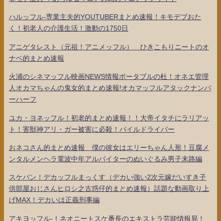
ハルッフル-専業主夫的YOUTUBERまとめ速報！キモデブおた
く！初老人の介護生活！激動の1750日
アニゲタレスト（元祖！アニメッフル） ひきこもりニートのオ
ナベ的まとめ速報
火浦のシネマッフル映画NEWS情報ポータブルの杜！オネエ管理
人オカマちゃんの鬼女的まとめ速報!オカマッフルアタックナンバ
ーハーフ
ユカ・ヨネッフル！初老的まとめ速報！！大帝イタチにラリアッ
ト！害獣神アリ・ガー被害に必殺！パイルドライバー
おネコさん的まとめ速報 僕の彼女はエリーちゃん人形！豆腐メ
ンタルメンヘラ電波中年アルバイターのぬいぐるみ男子末路編
スケバン！デカッフルまっくす（デカい強い2次元嫁だいすき子
供部屋おじさんヒロシ之古惑仔的まとめ速報）話題な動画取り上
げMAX！デカいは正義刑事編
アキヨッフル-！ネオニートスケ番長のエキストラ芸能情報局！