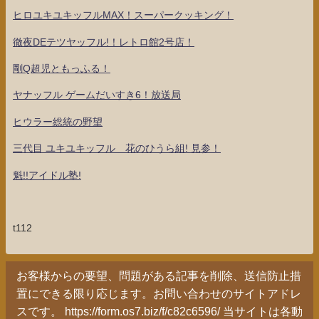
ヒロユキユキッフルMAX！スーパークッキング！
徹夜DEテツヤッフル!！レトロ館2号店！
剛Q超児ともっふる！
ヤナッフル ゲームだいすき6！放送局
ヒウラー総統の野望
三代目 ユキユキッフル 花のひうら組! 見参！
魁!!アイドル塾!
t112
お客様からの要望、問題がある記事を削除、送信防止措
置にできる限り応じます。お問い合わせのサイトアドレ
スです。 https://form.os7.biz/f/c82c6596/ 当サイトは各動