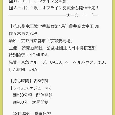
3️⃣月に１回、オンライン交流会
4️⃣３ヶ月に１度、オフライン交流会も開催予定！
――――――――――――――★―☆。.:・゜―
【第38期竜王戦七番勝負第4局】藤井聡太竜王 vs
佐々木勇気八段
場所：京都府京都市「京都競馬場」
主催： 読売新聞社 公益社団法人日本将棋連盟
特別協賛：NOMURA
協賛：東急グループ、UACJ、ヘーベルハウス、あん
しん財団、JRA
【持ち時間】各8時間
【タイムスケジュール】
8時30分頃 配信開始
9時00分 対局開始
12時30分 昼食休憩