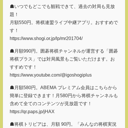
☗いつでもどこでも観戦できて、過去の対局も見放
題！
月額550円。将棋連盟ライブ中継アプリ。おすすめで
す！
https://www.shogi.or.jp/lp/mr201704/
☗月額990円。囲碁将棋チャンネルが運営する「囲碁
将棋プラス」では対局風景もご覧いただけます。お
すすめです！
https://www.youtube.com/@igoshogiplus
☗月額580円。ABEMA プレミアム会員はこちらから
簡単に登録できます！月580円から将棋チャンネルも
含めて全てのコンテンツが見放題です！
https://qr.paps.jp/jHAX
☗将棋トリビアは、月額 90円。「みんなの将棋実況