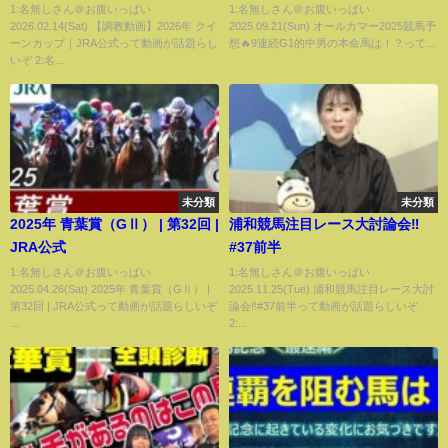
1:名無しさん＠お腹いっぱい
1:名無しさん＠お腹いっぱい
2026.02.14(Sat) 【調教動画】2026年 クイ
2025.09.21(Sun) オールカマー2025競馬予
ーンカップ｜JRA公式って動画が話題らし
想🔥9連続G1的中男の本命馬は！？って...
いぞ 2:名...
未分類
未分類
2025年 青葉賞（GⅡ） | 第32回 |
浦和競馬注目レース大討論会‼
JRA公式
#37前半
1:名無しさん＠お腹いっぱい
1:名無しさん＠お腹いっぱい
2025.04.26(Sat) 2025年 青葉賞（GⅡ） |
2025.11.25(Tue) 浦和競馬注目レース大討
第32回 | JRA公式って動画が話題らしいぞ
論会‼#37前半って動画が話題らしいぞ
...
2:...