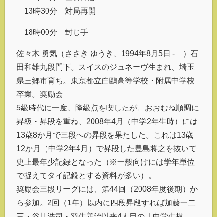
13時30分 対局再開
18時00分 封じ手
佐々木 勇気（ささき ゆうき、1994年8月5日 - ）石
田和雄九段門下。スイスのジュネーヴ生まれ、埼玉
県三郷市育ち。東京都立白鷗高等学校・附属中学校
卒業。奨励会
5級時代に一度、降級点を喫したが、おおむね順調に
昇級・昇段を重ね、2008年4月（中学2年生時）には
13歳8か月で三段への昇段を果たした。これは13歳
12か月（中学2年4月）で昇段した豊島将之を抜いて
史上最年少記録となった（※一般向けには学年単位
で捉えてタイ記録とする資料が多い）。
奨励会三段リーグには、第44回（2008年度後期）か
ら参加。2回（1年）以内に四段昇段すれば加藤一二
三・谷川浩司・羽生善治以来4人目の「中学生棋