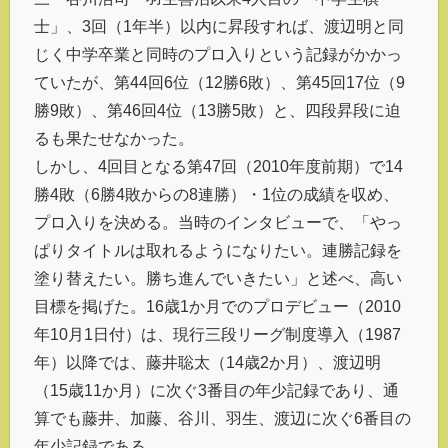
士」、3回（1年半）以内に昇段すれば、渡辺明と同
じく中学卒業と同時のプロ入りという記録がかかっ
ていたが、第44回6位（12勝6敗）、第45回17位（9
勝9敗）、第46回4位（13勝5敗）と、四段昇段に迫
るも果たせなかった。
しかし、4回目となる第47回（2010年度前期）で14
勝4敗（6勝4敗からの8連勝）・1位の成績を収め、
プロ入りを決める。当時のインタビューで、「やっ
ぱりタイトルは取れるようになりたい。連勝記録を
塗り替えたい。勝ち進んでいきたい」と述べ、高い
目標を掲げた。16歳1か月でのプロデビュー（2010
年10月1日付）は、現行三段リーグ制度導入（1987
年）以降では、藤井聡太（14歳2か月）、渡辺明
（15歳11か月）に次ぐ3番目の年少記録であり、通
算でも藤井、加藤、谷川、羽生、渡辺に次ぐ6番目の
年少記録である。