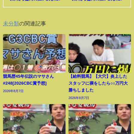
未分類
の関連記事
競馬歴45年伝説のマサさん
【給料競馬】【大穴】炎上した
#248[2026CBC賞予想]
スタッフに禊をしたら○○万円大
勝ちしました
2026年8月7日
2026年8月7日