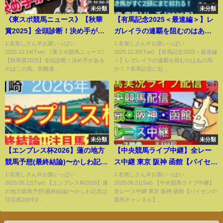
未分類
未分類
《東スポ競馬ニュース》【秋華
【有馬記念2025＜最速編＞】レ
賞2025】全頭診断！決め手があ
ガレイラの連覇を阻むのはあの
るのはこの馬、距離適性を見極
馬か！？有馬記念に起きている
1:名無しさん＠お腹いっぱい
1:名無しさん＠お腹いっぱい
2025.10.14(Tue) 《東スポ競馬ニュース》
2025.12.30(Tue) 【有馬記念2025＜最速編
めろ! 競馬記者が解説します
「ある変化」にお気づきです
【秋華賞2025】全頭診断！決め手がある
＞】レガレイラの連覇を阻むのはあの馬
か？
のはこの馬、距離適...
か！？有馬記念に起...
未分類
未分類
【エンプレス杯2026】蓮の地方
【中央競馬ライブ中継】全レー
競馬予想(最終結論)〜かしわ記念
ス中継 東京 阪神 函館【パイセン
は注目馬2頭中2頭でワンツー決
の競馬チャンネル】
1:名無しさん＠お腹いっぱい
1:名無しさん＠お腹いっぱい
2026.05.12(Tue) 【エンプレス杯2026】蓮
2025.06.21(Sat) 【中央競馬ライブ中継】
着
の地方競馬予想(最終結論)〜かしわ記念は
全レース中継 東京 阪神 函館【パイセンの
注目馬2頭中2...
競馬チャンネル】...