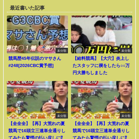
最近書いた記事
未分類
未分類
競馬歴45年伝説のマサさん
【給料競馬】【大穴】炎上し
#248[2026CBC賞予想]
たスタッフに禊をしたら○○万
円大勝ちしました
未分類
未分類
【全全全】【再】大荒れの夏
【全全全】【再】大荒れの夏
競馬で16頭立三連単全通りし
競馬で16頭立三連単全通りし
てみたら驚愕の払い戻しに⁉︎
てみたら驚愕の払い戻しに⁉︎