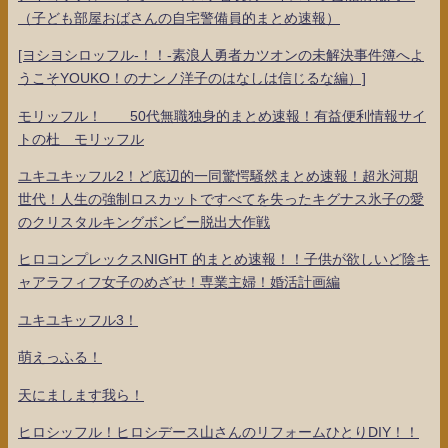
（子ども部屋おばさんの自宅警備員的まとめ速報）
[ヨシヨシロッフル-！！-素浪人勇者カツオンの未解決事件簿へよ
うこそYOUKO！のナンノ洋子のはなしは信じるな編）]
モリッフル！ 50代無職独身的まとめ速報！有益便利情報サイ
トの杜 モリッフル
ユキユキッフル2！ど底辺的一同驚愕騒然まとめ速報！超氷河期
世代！人生の強制ロスカットですべてを失ったキグナス氷子の愛
のクリスタルキングボンビー脱出大作戦
ヒロコンプレックスNIGHT 的まとめ速報！！子供が欲しいど陰キ
ャアラフィフ女子のめざせ！専業主婦！婚活計画編
ユキユキッフル3！
萌えっふる！
天にまします我ら！
ヒロシッフル！ヒロシデース山さんのリフォームひとりDIY！！