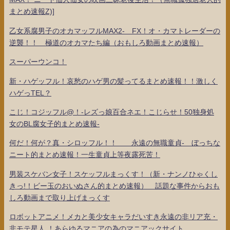
まとめ速報Z)]
乙女系腐男子のオカマッフルMAX2- FX！オ・カマトレーダーの
逆襲！！ 極道のオカマたち編（おもしろ動画まとめ速報）
スーパーウンコ！
新・ハゲッフル！哀愁のハゲ男の髪ってるまとめ速報！！激しく
ハゲっTEL？
こじ！コジッフル@！-レズっ娘百合ネエ！こじらせ！50独身処
女のBL腐女子的まとめ速報-
何だ！何が？真・シロッフル！！ 永遠の無職童貞- ぼっちな
ニート的まとめ速報！一生童貞上等夜露死苦！
男装スケバン女子！スケッフルまっくす！（新・ナンノひゃくし
きっ!！ビー玉のおいぬさん的まとめ速報） 話題な事件からおも
しろ動画まで取り上げまっくす
ロボットアニメ！メカと美少女キャラだいすき永遠の非リア充・
非モテ星人 ！あらゆるマニアの為のマニアックサイト