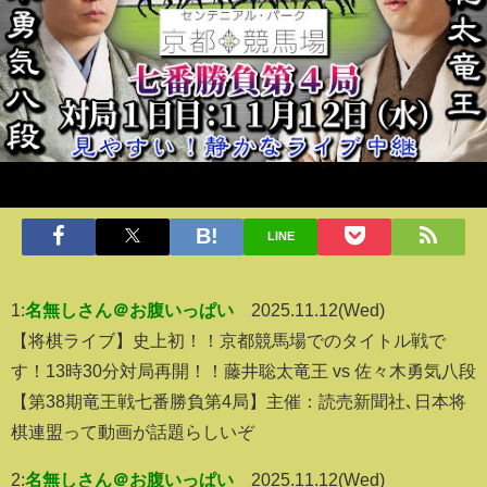
LINE
1:
名無しさん＠お腹いっぱい
2025.11.12(Wed)
【将棋ライブ】史上初！！京都競馬場でのタイトル戦で
す！13時30分対局再開！！藤井聡太竜王 vs 佐々木勇気八段
【第38期竜王戦七番勝負第4局】主催：読売新聞社､日本将
棋連盟って動画が話題らしいぞ
2:
名無しさん＠お腹いっぱい
2025.11.12(Wed)