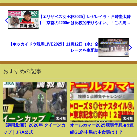
【エリザベス女王杯2025】レガレイラ・戸崎圭太騎
手「京都の2200mは比較的乗りやすい」「この馬と
またG1を取りたい気持ちは強い」《JRA共同会見》
【ホッカイドウ競馬LIVE2025】11月12日（水）全
レースを生配信
おすすめの記事
未分類
未分類
【調教動画】2026年 クイーンカ
オールカマー2025競馬予想🔥9連
ップ｜JRA公式
続G1的中男の本命馬は！？