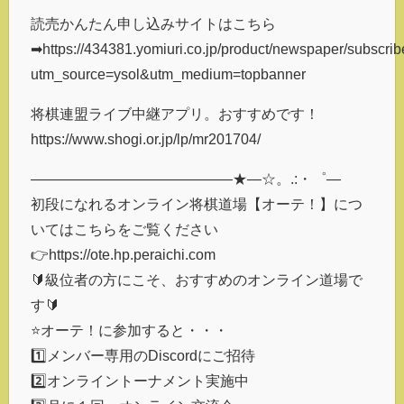
読売かんたん申し込みサイトはこちら
➡https://434381.yomiuri.co.jp/product/newspaper/subscrib
utm_source=ysol&utm_medium=topbanner
将棋連盟ライブ中継アプリ。おすすめです！
https://www.shogi.or.jp/lp/mr201704/
――――――――――――――★―☆。.:・゜―
初段になれるオンライン将棋道場【オーテ！】につ
いてはこちらをご覧ください
👉https://ote.hp.peraichi.com
🔰級位者の方にこそ、おすすめのオンライン道場で
す🔰
⭐️オーテ！に参加すると・・・
1️⃣メンバー専用のDiscordにご招待
2️⃣オンライントーナメント実施中