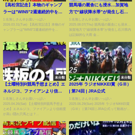
【高松宮記念】本物のギャンブ
競馬場の厩舎にも浸水…加賀地
ラーは"WIN5"2週連続的中を達
方で“線状降水帯”が発生し石川
成させることはできるか？
県内は記録的な大雨 金沢市内の
1:名無しさん＠お腹いっぱい
1:名無しさん＠お腹いっぱい
2026.03.31(Tue) 【高松宮記念】本物のギ
2025.08.07(Thu) 競馬場の厩舎にも浸水…
至る所で冠水 (2025年8月7日)
ャンブラーは"WIN5"2週連続的中を...
加賀地方で“線状降水帯”が発生し石川県内
は記録的な大雨 金...
未分類
未分類
【土曜特別R競馬予想まとめ】エ
2025年 ラジオNIKKEI賞（GⅢ）
ネルジコ、ファイアンより信頼
| 第74回 | JRA公式
度が高い隠れ穴馬とは？【青葉
1:名無しさん＠お腹いっぱい
1:名無しさん＠お腹いっぱい
2025.04.26(Sat) 【土曜特別R競馬予想ま
2025.06.29(Sun) 2025年 ラジオNIKKEI賞
賞2025】
とめ】エネルジコ、ファイアンより信頼度
（GⅢ） | 第74回 | JRA公式って動画が...
が高い隠れ穴馬とは？...