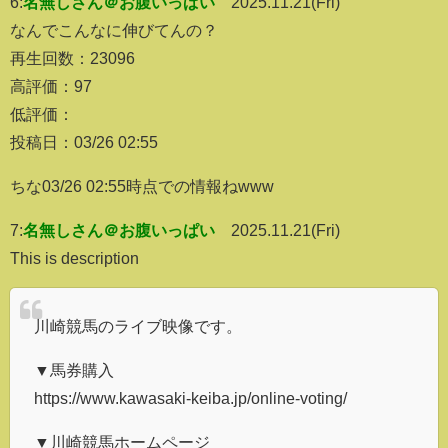
6:
名無しさん＠お腹いっぱい
2025.11.21(Fri)
なんでこんなに伸びてんの？
再生回数：23096
高評価：97
低評価：
投稿日：03/26 02:55
ちな03/26 02:55時点での情報ねwww
7:
名無しさん＠お腹いっぱい
2025.11.21(Fri)
This is description
川崎競馬のライブ映像です。
▼馬券購入
https://www.kawasaki-keiba.jp/online-voting/
▼川崎競馬ホームページ