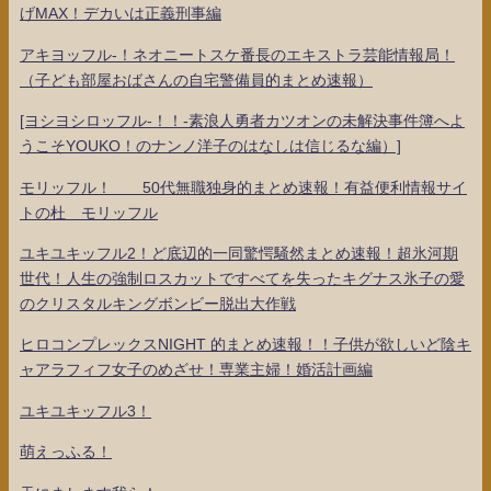
げMAX！デカいは正義刑事編
アキヨッフル-！ネオニートスケ番長のエキストラ芸能情報局！
（子ども部屋おばさんの自宅警備員的まとめ速報）
[ヨシヨシロッフル-！！-素浪人勇者カツオンの未解決事件簿へよ
うこそYOUKO！のナンノ洋子のはなしは信じるな編）]
モリッフル！ 50代無職独身的まとめ速報！有益便利情報サイ
トの杜 モリッフル
ユキユキッフル2！ど底辺的一同驚愕騒然まとめ速報！超氷河期
世代！人生の強制ロスカットですべてを失ったキグナス氷子の愛
のクリスタルキングボンビー脱出大作戦
ヒロコンプレックスNIGHT 的まとめ速報！！子供が欲しいど陰キ
ャアラフィフ女子のめざせ！専業主婦！婚活計画編
ユキユキッフル3！
萌えっふる！