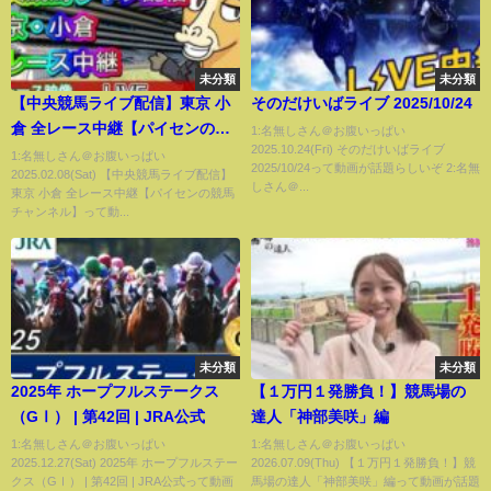
未分類
未分類
【中央競馬ライブ配信】東京 小
そのだけいばライブ 2025/10/24
倉 全レース中継【パイセンの競
1:名無しさん＠お腹いっぱい
2025.10.24(Fri) そのだけいばライブ
馬チャンネル】
1:名無しさん＠お腹いっぱい
2025/10/24って動画が話題らしいぞ 2:名無
2025.02.08(Sat) 【中央競馬ライブ配信】
しさん＠...
東京 小倉 全レース中継【パイセンの競馬
チャンネル】って動...
未分類
未分類
2025年 ホープフルステークス
【１万円１発勝負！】競馬場の
（GⅠ） | 第42回 | JRA公式
達人「神部美咲」編
1:名無しさん＠お腹いっぱい
1:名無しさん＠お腹いっぱい
2025.12.27(Sat) 2025年 ホープフルステー
2026.07.09(Thu) 【１万円１発勝負！】競
クス（GⅠ） | 第42回 | JRA公式って動画
馬場の達人「神部美咲」編って動画が話題