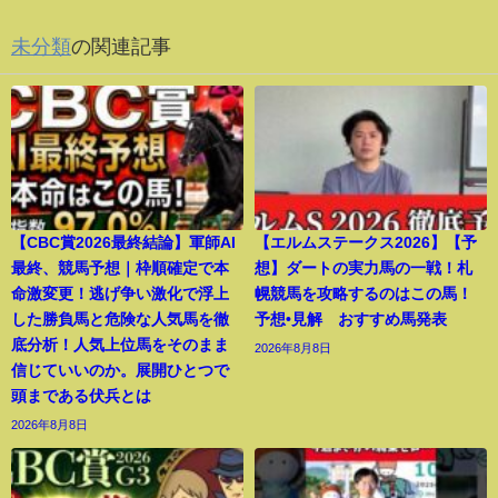
未分類
の関連記事
【CBC賞2026最終結論】軍師AI
【エルムステークス2026】【予
最終、競馬予想｜枠順確定で本
想】ダートの実力馬の一戦！札
命激変更！逃げ争い激化で浮上
幌競馬を攻略するのはこの馬！
した勝負馬と危険な人気馬を徹
予想•見解 おすすめ馬発表
底分析！人気上位馬をそのまま
2026年8月8日
信じていいのか。展開ひとつで
頭まである伏兵とは
2026年8月8日