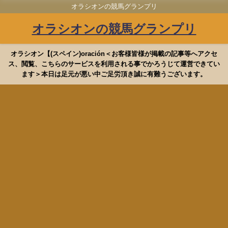
オラシオンの競馬グランプリ
オラシオンの競馬グランプリ
オラシオン【(スペイン)oración＜お客様皆様が掲載の記事等へアクセ
ス、閲覧、こちらのサービスを利用される事でかろうじて運営できてい
ます＞本日は足元が悪い中ご足労頂き誠に有難うございます。