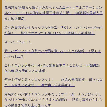
魔法熟女/美魔女ッ娘メグみみちゃんのニートッフルステーション
MAX！ ニート仙人仙女の映画三昧老後生活！（無職孤独居老人的
まとめ速報Z)]
乙女系腐男子のオカマッフルMAX2- FX！オ・カマトレーダーの
逆襲！！ 極道のオカマたち編（おもしろ動画まとめ速報）
スーパーウンコ！
新・ハゲッフル！哀愁のハゲ男の髪ってるまとめ速報！！激しく
ハゲっTEL？
こじ！コジッフル@！-レズっ娘百合ネエ！こじらせ！50独身処
女のBL腐女子的まとめ速報-
何だ！何が？真・シロッフル！！ 永遠の無職童貞- ぼっちな
ニート的まとめ速報！一生童貞上等夜露死苦！
男装スケバン女子！スケッフルまっくす！（新・ナンノひゃくし
きっ!！ビー玉のおいぬさん的まとめ速報） 話題な事件からおも
しろ動画まで取り上げまっくす