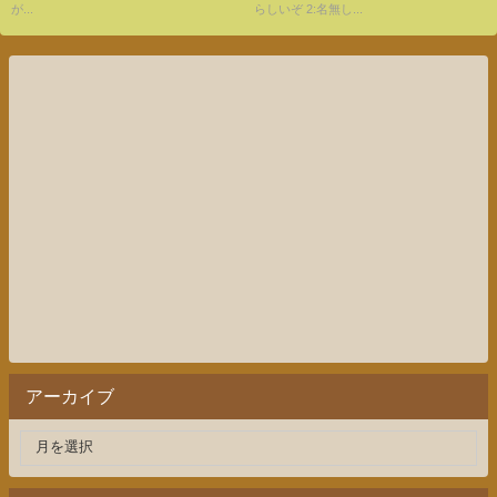
が...
らしいぞ 2:名無し...
アーカイブ