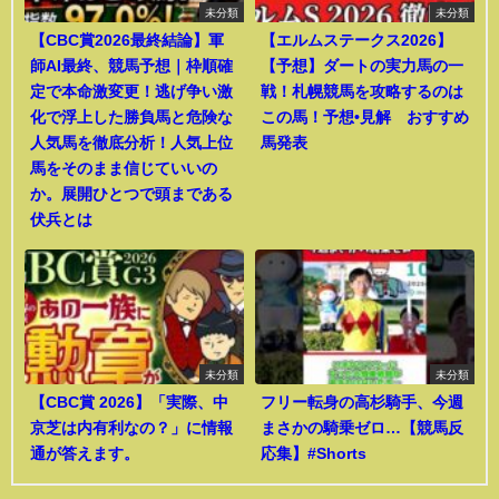
未分類
未分類
【CBC賞2026最終結論】軍
【エルムステークス2026】
師AI最終、競馬予想｜枠順確
【予想】ダートの実力馬の一
定で本命激変更！逃げ争い激
戦！札幌競馬を攻略するのは
化で浮上した勝負馬と危険な
この馬！予想•見解 おすすめ
人気馬を徹底分析！人気上位
馬発表
馬をそのまま信じていいの
か。展開ひとつで頭まである
伏兵とは
未分類
未分類
【CBC賞 2026】「実際、中
フリー転身の高杉騎手、今週
京芝は内有利なの？」に情報
まさかの騎乗ゼロ…【競馬反
通が答えます。
応集】#Shorts