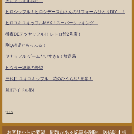
天にまします我ら！
ヒロシッフル！ヒロシデース山さんのリフォームひとりDIY！！
ヒロユキユキッフルMAX！スーパークッキング！
徹夜DEテツヤッフル!！レトロ館2号店！
剛Q超児ともっふる！
ヤナッフル ゲームだいすき6！放送局
ヒウラー総統の野望
三代目 ユキユキッフル 花のひうら組! 見参！
魁!!アイドル塾!
t112
お客様からの要望、問題がある記事を削除、送信防止措