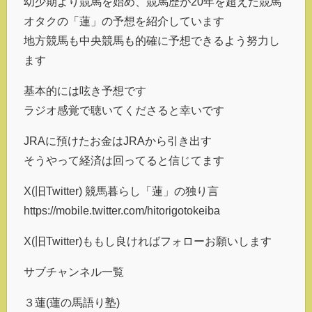
幼少期より競馬を始め、競馬歴が20年を超えた競馬
オタクの「蓮」の予想を紹介しています
地方競馬も中央競馬も的確に予想できるよう努力し
ます
基本的には呟き予想です
ラジオ感覚で聴いてくださると幸いです
JRAに預けたお金はJRAから引き出す
そうやって経済は回ってると信じてます
X(旧Twitter) 競馬暮らし「蓮」の独り言
https://mobile.twitter.com/hitorigotokeiba
X(旧Twitter)ももし良ければフォローお願いします
サブチャンネル一覧
３蓮(蓮の馬語り塾)