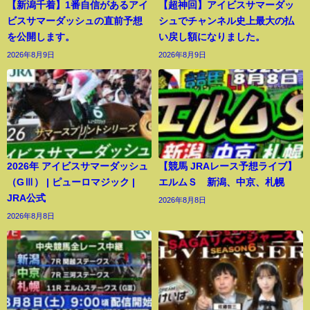
【新潟千着】1番自信があるアイ
【超神回】アイビスサマーダッ
ビスサマーダッシュの直前予想
シュでチャンネル史上最大の払
を公開します。
い戻し額になりました。
2026年8月9日
2026年8月9日
2026年 アイビスサマーダッシュ
【競馬 JRAレース予想ライブ】
（GⅢ） | ピューロマジック |
エルムＳ 新潟、中京、札幌
JRA公式
2026年8月8日
2026年8月8日