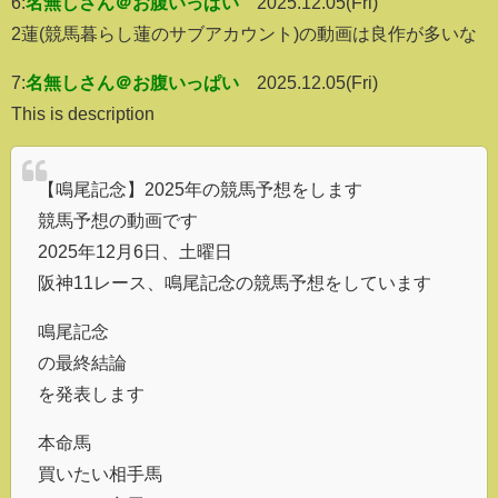
6:
名無しさん＠お腹いっぱい
2025.12.05(Fri)
2蓮(競馬暮らし蓮のサブアカウント)の動画は良作が多いな
7:
名無しさん＠お腹いっぱい
2025.12.05(Fri)
This is description
【鳴尾記念】2025年の競馬予想をします
競馬予想の動画です
2025年12月6日、土曜日
阪神11レース、鳴尾記念の競馬予想をしています
鳴尾記念
の最終結論
を発表します
本命馬
買いたい相手馬