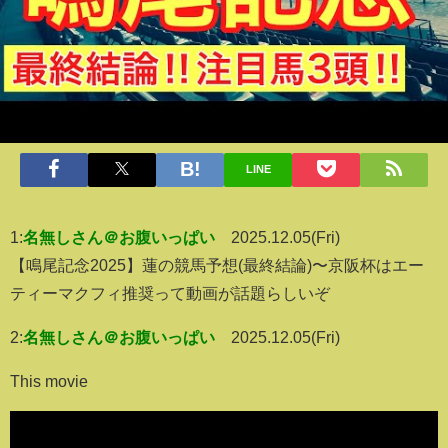
LINE
1:
名無しさん＠お腹いっぱい
2025.12.05(Fri)
【鳴尾記念2025】蓮の競馬予想(最終結論)〜京阪杯はエー
ティーマクフィ推奨って動画が話題らしいぞ
2:
名無しさん＠お腹いっぱい
2025.12.05(Fri)
This movie