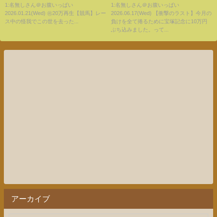
競馬 #名馬
円ぶち込みました。
1:名無しさん＠お腹いっぱい
1:名無しさん＠お腹いっぱい
2026.01.21(Wed) ㊗️20万再生【競馬】レー
2026.06.17(Wed) 【衝撃のラスト】今月の
ス中の怪我でこの世を去った...
負けを全て捲るために宝塚記念に10万円
ぶち込みました。って...
アーカイブ