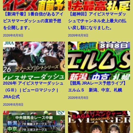
【新潟千着】1番自信があるアイ
【超神回】アイビスサマーダッ
ビスサマーダッシュの直前予想
シュでチャンネル史上最大の払
を公開します。
い戻し額になりました。
2026年8月9日
2026年8月9日
2026年 アイビスサマーダッシュ
【競馬 JRAレース予想ライブ】
（GⅢ） | ピューロマジック |
エルムＳ 新潟、中京、札幌
JRA公式
2026年8月8日
2026年8月8日