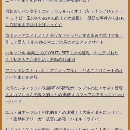
ニート的まとめ速報！一生童貞上等夜露死苦！
男装スケバン女子！スケッフルまっくす！（新・ナンノひゃくし
きっ!！ビー玉のおいぬさん的まとめ速報） 話題な事件からおも
しろ動画まで取り上げまっくす
ロボットアニメ！メカと美少女キャラだいすき永遠の非リア充・
非モテ星人 ！あらゆるマニアの為のマニアックサイト
ハルッフル-専業主夫的YOUTUBERまとめ速報！キモデブおた
く！初老人の介護生活！激動の1750日
アニゲタレスト（元祖！アニメッフル） ひきこもりニートのオ
ナベ的まとめ速報
火浦のシネマッフル映画NEWS情報ポータブルの杜！オネエ管理
人オカマちゃんの鬼女的まとめ速報!オカマッフルアタックナンバ
ーハーフ
ユカ・ヨネッフル！初老的まとめ速報！！大帝イタチにラリアッ
ト！害獣神アリ・ガー被害に必殺！パイルドライバー
おネコさん的まとめ速報 僕の彼女はエリーちゃん人形！豆腐メ