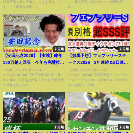
競馬予想で最も大事なことをお伝えしま
ん」勝島王冠 2025/12/3 ※14時配信開
す。って動画が話題らし...
始・...
未分類
未分類
【安田記念2026】【実践】昨年
【競馬予想】フェブラリーステ
180万越え回収！今年も完璧推奨
ークス2026 2年連続＆2日連続
で帯超えなるか⁉︎
的中へ確信！ ◎東京1600mは
1:名無しさん＠お腹いっぱい
1:名無しさん＠お腹いっぱい
2026.06.09(Tue) 【安田記念2026】【実
2026.02.22(Sun) 【競馬予想】フェブラリ
ベストの条件で穴馬はインを突
践】昨年180万越え回収！今年も完璧推奨
ーステークス2026 2年連続＆2日連続的
ければ激走期待のあの馬
で帯超えなるか&...
中へ確信！ ◎東...
未分類
未分類