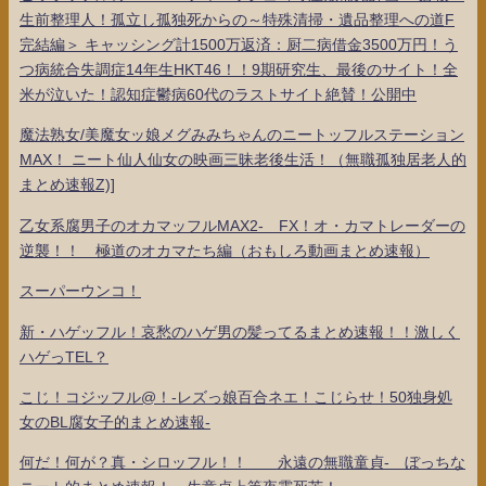
生前整理人！孤立し孤独死からの～特殊清掃・遺品整理への道F
完結編＞ キャッシング計1500万返済：厨二病借金3500万円！う
つ病統合失調症14年生HKT46！！9期研究生、最後のサイト！全
米が泣いた！認知症鬱病60代のラストサイト絶賛！公開中
魔法熟女/美魔女ッ娘メグみみちゃんのニートッフルステーション
MAX！ ニート仙人仙女の映画三昧老後生活！（無職孤独居老人的
まとめ速報Z)]
乙女系腐男子のオカマッフルMAX2- FX！オ・カマトレーダーの
逆襲！！ 極道のオカマたち編（おもしろ動画まとめ速報）
スーパーウンコ！
新・ハゲッフル！哀愁のハゲ男の髪ってるまとめ速報！！激しく
ハゲっTEL？
こじ！コジッフル@！-レズっ娘百合ネエ！こじらせ！50独身処
女のBL腐女子的まとめ速報-
何だ！何が？真・シロッフル！！ 永遠の無職童貞- ぼっちな