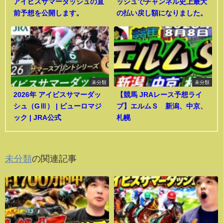
アイビスサマーダッシュの直
ッシュでチャンネル史上最大
前予想を公開します。
の払い戻し額になりました。
未分類
未分類
2026年 アイビスサマーダッ
【競馬 JRAレース予想ライ
シュ（GⅢ） | ピューロマジ
ブ】エルムＳ 新潟、中京、
ック | JRA公式
札幌
未分類
の関連記事