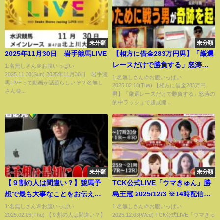
未分類
未分類
2025年11月30日 岩手競馬LIVE
【相方に借金283万円男】「厳選
レースだけで勝負する」怒涛の
1:名無しさん＠お腹いっぱい
2025.11.30(Sun) 2025年11月30日 岩手競
的中ラッシュで超展開に！！高
1:名無しさん＠お腹いっぱい
馬LIVEって動画が話題らしいぞ 2:名無し
2025.02.18(Tue) 【相方に借金283万円
級プレゼント購入のための壮絶
さん＠...
男】「厳選レースだけで勝負する」怒涛の
な戦い！
的中ラッシュで超展開...
未分類
未分類
【９割の人は間違い？】競馬予
TCK公式LIVE「ウマきゅん」勝
想で最も大事なことをお伝えし
島王冠 2025/12/3 ※14時配信開
ます。
始・出演者登場
1:名無しさん＠お腹いっぱい
1:名無しさん＠お腹いっぱい
2025.02.06(Thu) 【９割の人は間違い？】
2025.12.03(Wed) TCK公式LIVE「ウマきゅ