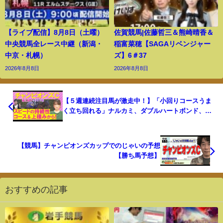
【ライブ配信】8月8日（土曜）
佐賀競馬|佐藤哲三＆熊崎晴香＆
中央競馬全レース中継（新潟・
稲富菜穂【SAGAリベンジャー
中京・札幌）
ズ】6＃37
2026年8月8日
2026年8月8日
【５週連続注目馬が激走中！】「小回りコースうま
く立ち回れる」ナルカミ、ダブルハートボンド、ル
クソールカフェ・・・チャンピオンズカップ(ＧⅠ)
を元ジョッキーの細江純子さんが徹底解説！＜細江
純子のネタ帳＞
【競馬】チャンピオンズカップでのじゃいの予想
【勝ち馬予想】
おすすめの記事