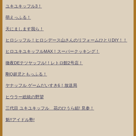
ユキユキッフル3！
萌えっふる！
天にまします我ら！
ヒロシッフル！ヒロシデース山さんのリフォームひとりDIY！！
ヒロユキユキッフルMAX！スーパークッキング！
徹夜DEテツヤッフル!！レトロ館2号店！
剛Q超児ともっふる！
ヤナッフル ゲームだいすき6！放送局
ヒウラー総統の野望
三代目 ユキユキッフル 花のひうら組! 見参！
魁!!アイドル塾!