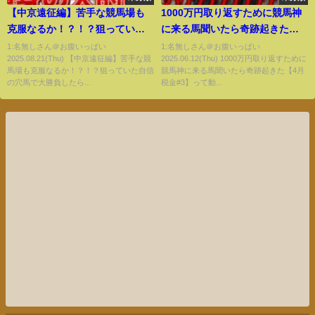
【中京遠征編】苦手な競馬場も
1000万円取り返すために競馬神
克服なるか！？！？狙っていた
に来る馬聞いたら奇跡起きた【4
自信の穴馬で大勝負したら脳汁
月税金#3】
1:名無しさん＠お腹いっぱい
1:名無しさん＠お腹いっぱい
2025.08.21(Thu) 【中京遠征編】苦手な競
2025.06.12(Thu) 1000万円取り返すために
が止まらない展開に...！！！
馬場も克服なるか！？！？狙っていた自信
競馬神に来る馬聞いたら奇跡起きた【4月
の穴馬で大勝負したら...
税金#3】って動...