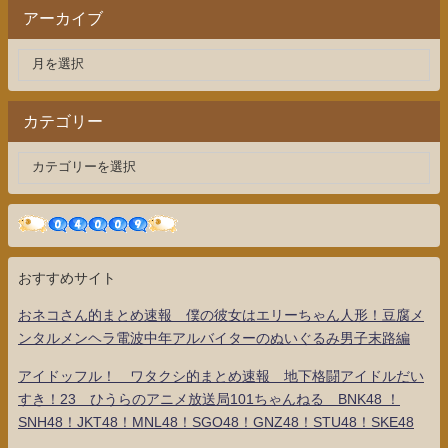
アーカイブ
カテゴリー
おすすめサイト
おネコさん的まとめ速報 僕の彼女はエリーちゃん人形！豆腐メ
ンタルメンヘラ電波中年アルバイターのぬいぐるみ男子末路編
アイドッフル！ ワタクシ的まとめ速報 地下格闘アイドルだい
すき！23 ひうらのアニメ放送局101ちゃんねる BNK48 ！
SNH48！JKT48！MNL48！SGO48！GNZ48！STU48！SKE48