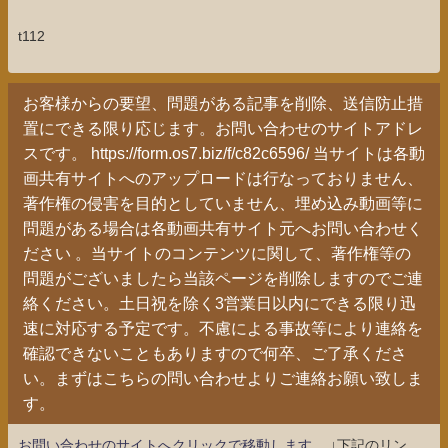
t112
お客様からの要望、問題がある記事を削除、送信防止措
置にできる限り応じます。お問い合わせのサイトアドレ
スです。 https://form.os7.biz/f/c82c6596/ 当サイトは各動
画共有サイトへのアップロードは行なっておりません、
著作権の侵害を目的としていません、埋め込み動画等に
問題がある場合は各動画共有サイト元へお問い合わせく
ださい 。当サイトのコンテンツに関して、著作権等の
問題がございましたら当該ページを削除しますのでご連
絡ください。土日祝を除く3営業日以内にできる限り迅
速に対応する予定です。不慮による事故等により連絡を
確認できないこともありますので何卒、ご了承くださ
い。まずはこちらの問い合わせよりご連絡お願い致しま
す。
お問い合わせのサイトへクリックで移動します。
↓下記のリン