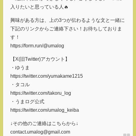
入りたいと思っている人🔥
興味がある方は、上の3つが伝わるような文と一緒に
下記のリンクからご連絡下さい！お待ちしておりま
す！
https://form.run/@umalog
【X(旧Twitter)アカウント】
・ゆうま
https://twitter.com/yumakame1215
・タコル
https://twitter.com/takoru_log
・うまログ公式
https://twitter.com/umalog_keiba
↓その他のご連絡はこちらから↓
contact.umalog@gmail.com