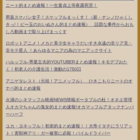
ニート的まとめ速報！一生童貞上等夜露死苦！
男装スケバン女子！スケッフルまっくす！（新・ナンノひゃくし
きっ!！ビー玉のおいぬさん的まとめ速報） 話題な事件からおも
しろ動画まで取り上げまっくす
ロボットアニメ！メカと美少女キャラだいすき永遠の非リア充・
非モテ星人 ！あらゆるマニアの為のマニアックサイト
ハルッフル-専業主夫的YOUTUBERまとめ速報！キモデブおた
く！初老人の介護生活！激動の1750日
アニゲタレスト（元祖！アニメッフル） ひきこもりニートのオ
ナベ的まとめ速報
火浦のシネマッフル映画NEWS情報ポータブルの杜！オネエ管理
人オカマちゃんの鬼女的まとめ速報!オカマッフルアタックナンバ
ーハーフ
ユカ・ヨネッフル！初老的まとめ速報！！大帝イタチにラリアッ
ト！害獣神アリ・ガー被害に必殺！パイルドライバー