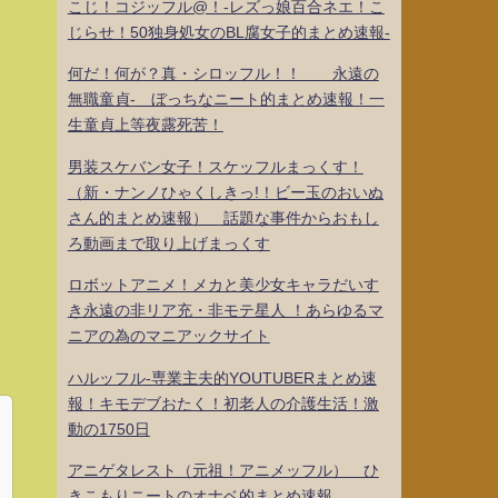
こじ！コジッフル@！-レズっ娘百合ネエ！こ
じらせ！50独身処女のBL腐女子的まとめ速報-
何だ！何が？真・シロッフル！！ 永遠の
無職童貞- ぼっちなニート的まとめ速報！一
生童貞上等夜露死苦！
男装スケバン女子！スケッフルまっくす！
（新・ナンノひゃくしきっ!！ビー玉のおいぬ
さん的まとめ速報） 話題な事件からおもし
ろ動画まで取り上げまっくす
ロボットアニメ！メカと美少女キャラだいす
き永遠の非リア充・非モテ星人 ！あらゆるマ
ニアの為のマニアックサイト
ハルッフル-専業主夫的YOUTUBERまとめ速
報！キモデブおたく！初老人の介護生活！激
動の1750日
アニゲタレスト（元祖！アニメッフル） ひ
きこもりニートのオナベ的まとめ速報