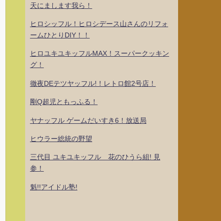
天にまします我ら！
ヒロシッフル！ヒロシデース山さんのリフォ
ームひとりDIY！！
ヒロユキユキッフルMAX！スーパークッキン
グ！
徹夜DEテツヤッフル!！レトロ館2号店！
剛Q超児ともっふる！
ヤナッフル ゲームだいすき6！放送局
ヒウラー総統の野望
三代目 ユキユキッフル 花のひうら組! 見
参！
魁!!アイドル塾!