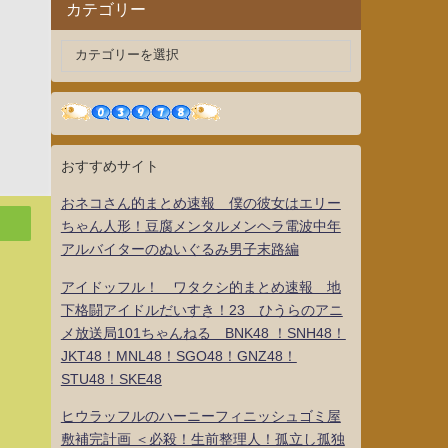
カテゴリー
おすすめサイト
おネコさん的まとめ速報 僕の彼女はエリー
ちゃん人形！豆腐メンタルメンヘラ電波中年
アルバイターのぬいぐるみ男子末路編
アイドッフル！ ワタクシ的まとめ速報 地
下格闘アイドルだいすき！23 ひうらのアニ
メ放送局101ちゃんねる BNK48 ！SNH48！
JKT48！MNL48！SGO48！GNZ48！
STU48！SKE48
ヒウラッフルのハーニーフィニッシュゴミ屋
敷補完計画 ＜必殺！生前整理人！孤立し孤独