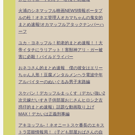
火浦のシネマッフル映画NEWS情報ポータブ
ルの杜！オネエ管理人オカマちゃんの鬼女的
まとめ速報!オカマッフルアタックナンバーハ
ーフ
ユカ・ヨネッフル！初老的まとめ速報！！大
帝イタチにラリアット！害獣神アリ・ガー被
害に必殺！パイルドライバー
おネコさん的まとめ速報 僕の彼女はエリー
ちゃん人形！豆腐メンタルメンヘラ電波中年
アルバイターのぬいぐるみ男子末路編
スケバン！デカッフルまっくす（デカい強い2
次元嫁だいすき子供部屋おじさんヒロシ之古
惑仔的まとめ速報）話題な動画取り上げ
MAX！デカいは正義刑事編
アキヨッフル-！ネオニートスケ番長のエキス
トラ芸能情報局！（子ども部屋おばさんの自