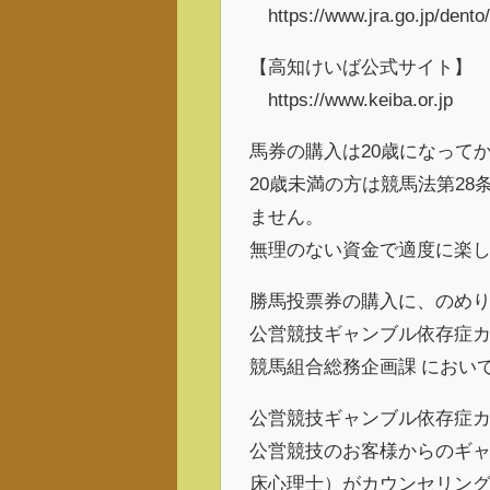
https://www.jra.go.jp/dento/
【高知けいば公式サイト】
https://www.keiba.or.jp
馬券の購入は20歳になって
20歳未満の方は競馬法第2
ません。
無理のない資金で適度に楽
勝馬投票券の購入に、のめ
公営競技ギャンブル依存症
競馬組合総務企画課 におい
公営競技ギャンブル依存症
公営競技のお客様からのギ
床心理士）がカウンセリン