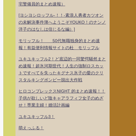
宅警備員的まとめ速報）
[ヨシヨシロッフル-！！-素浪人勇者カツオン
の未解決事件簿へようこそYOUKO！のナンノ
洋子のはなしは信じるな編）]
モリッフル！ 50代無職独身的まとめ速
報！有益便利情報サイトの杜 モリッフル
ユキユキッフル2！ど底辺的一同驚愕騒然まと
め速報！超氷河期世代！人生の強制ロスカッ
トですべてを失ったキグナス氷子の愛のクリ
スタルキングボンビー脱出大作戦
ヒロコンプレックスNIGHT 的まとめ速報！！
子供が欲しいど陰キャアラフィフ女子のめざ
せ！専業主婦！婚活計画編
ユキユキッフル3！
萌えっふる！