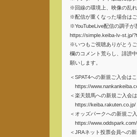
※回線の環境上、映像の乱
※配信が重くなった場合は
※YouTubeLive配信
https://simple.keiba-lv-st.jp/
※いつもご視聴ありがとう
欄のコメント荒らし、誹謗
願いします。
＜SPAT4への新規ご入会は
https://www.nankankeiba.co
＜楽天競馬への新規ご入会
https://keiba.rakuten.co.jp/
＜オッズパークへの新規ご
https://www.oddspark.com/
＜JRAネット投票会員への