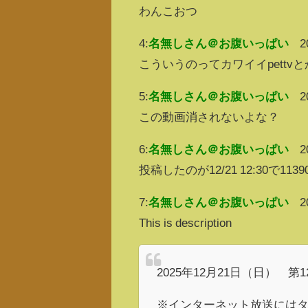
わんこおつ
4:
名無しさん＠お腹いっぱい
2
こういうのってカワイイpett
5:
名無しさん＠お腹いっぱい
2
この動画消されないよな？
6:
名無しさん＠お腹いっぱい
2
投稿したのが12/21 12:30で
7:
名無しさん＠お腹いっぱい
2
This is description
2025年12月21日（日） 第
※インターネット放送にはタ