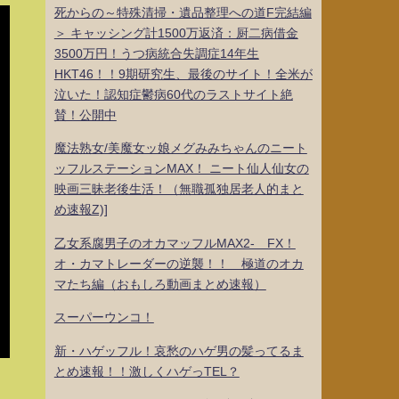
死からの～特殊清掃・遺品整理への道F完結編
＞ キャッシング計1500万返済：厨二病借金
3500万円！うつ病統合失調症14年生
HKT46！！9期研究生、最後のサイト！全米が
泣いた！認知症鬱病60代のラストサイト絶
賛！公開中
魔法熟女/美魔女ッ娘メグみみちゃんのニート
ッフルステーションMAX！ ニート仙人仙女の
映画三昧老後生活！（無職孤独居老人的まと
め速報Z)]
乙女系腐男子のオカマッフルMAX2- FX！
オ・カマトレーダーの逆襲！！ 極道のオカ
マたち編（おもしろ動画まとめ速報）
スーパーウンコ！
新・ハゲッフル！哀愁のハゲ男の髪ってるま
とめ速報！！激しくハゲっTEL？