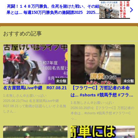
死闘！１４８万円勝負、生死を賭けた戦い、その結
果とは… 毎週150万円勝負男の激闘譜2025 2025年
12月14日
おすすめの記事
未分類
未分類
名古屋競馬Live中継 R07.08.21
【フラワーC】万哲記者の本命
は... #shorts #競馬予想 #フラワ
1:名無しさん＠お腹いっぱい
2025.08.21(Thu) 名古屋競馬Live中継
ーC
1:名無しさん＠お腹いっぱい
R07.08.21って動画が話題らしいぞ 2:名無
2026.03.20(Fri) 【フラワーC】万哲記者の
しさん...
本命は... #shorts #競馬予想 #フラワーC
っ...