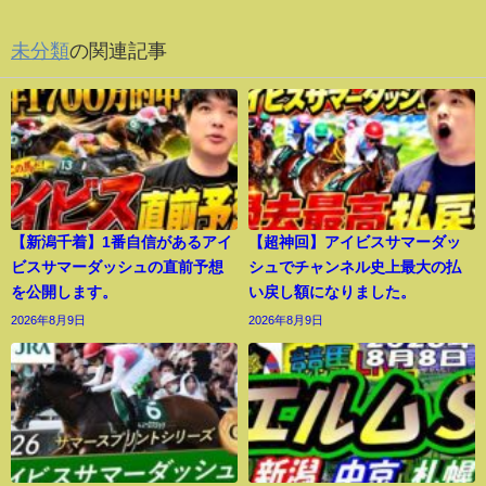
未分類
の関連記事
【新潟千着】1番自信があるアイ
【超神回】アイビスサマーダッ
ビスサマーダッシュの直前予想
シュでチャンネル史上最大の払
を公開します。
い戻し額になりました。
2026年8月9日
2026年8月9日