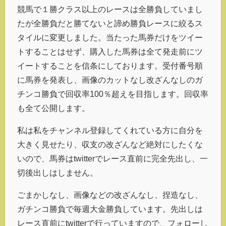
競馬で１勝クラス以上のレースは全勝負していまし
たが全勝負だと勝てないと諦め勝負レースに絞るス
タイルに変更しました。当たった馬券だけをツイー
トすることはせず、購入した馬券は全て発走前にツ
イートすることを信条にしております。受付番号順
に馬券を発表し、画像のカットなし改ざんなしのガ
チンコ勝負で回収率100％超えを目指します。回収率
も全て公開します。
私は私をチャンネル登録してくれている方に自分を
大きく見せたり、収支の改ざんなど絶対にしたくな
いので、馬券はtwitterでレース直前に完全先出し、一
切後出しはしません。
ごまかしなし、画像などの改ざんなし、捏造なし、
ガチンコ勝負で毎週大金勝負しています。先出しは
レース直前にtwitterで行っていますので、フォローし