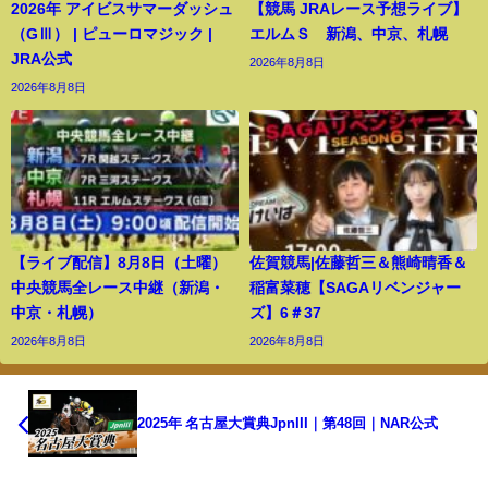
2026年 アイビスサマーダッシュ
【競馬 JRAレース予想ライブ】
（GⅢ） | ピューロマジック |
エルムＳ 新潟、中京、札幌
JRA公式
2026年8月8日
2026年8月8日
【ライブ配信】8月8日（土曜）
佐賀競馬|佐藤哲三＆熊崎晴香＆
中央競馬全レース中継（新潟・
稲富菜穂【SAGAリベンジャー
中京・札幌）
ズ】6＃37
2026年8月8日
2026年8月8日
2025年 名古屋大賞典JpnIII｜第48回｜NAR公式