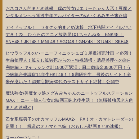
おネコさん的まとめ速報 僕の彼女はエリーちゃん人形！豆腐メ
ンタルメンヘラ電波中年アルバイターのぬいぐるみ男子末路編
アイドッフル！ ワタクシ的まとめ速報 地下格闘アイドルだい
すき！23 ひうらのアニメ放送局101ちゃんねる BNK48 ！
SNH48！JKT48！MNL48！SGO48！GNZ48！STU48！SKE48
ヒウラッフルのハーニーフィニッシュゴミ屋敷補完計画 ＜必殺！
生前整理人！孤立し孤独死からの～特殊清掃・遺品整理への道F
完結編＞ キャッシング計1500万返済：厨二病借金3500万円！う
つ病統合失調症14年生HKT46！！9期研究生、最後のサイト！全
米が泣いた！認知症鬱病60代のラストサイト絶賛！公開中
魔法熟女/美魔女ッ娘メグみみちゃんのニートッフルステーション
MAX！ ニート仙人仙女の映画三昧老後生活！（無職孤独居老人的
まとめ速報Z)]
乙女系腐男子のオカマッフルMAX2- FX！オ・カマトレーダーの
逆襲！！ 極道のオカマたち編（おもしろ動画まとめ速報）
スーパーウンコ！