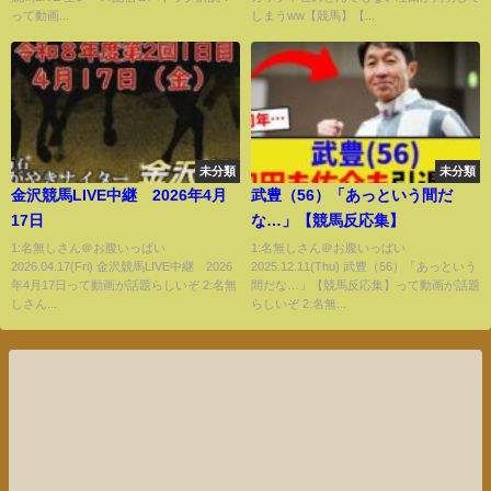
って動画...
しまうww【競馬】【...
未分類
未分類
金沢競馬LIVE中継 2026年4月
武豊（56）「あっという間だ
17日
な…」【競馬反応集】
1:名無しさん＠お腹いっぱい
1:名無しさん＠お腹いっぱい
2026.04.17(Fri) 金沢競馬LIVE中継 2026
2025.12.11(Thu) 武豊（56）「あっという
年4月17日って動画が話題らしいぞ 2:名無
間だな…」【競馬反応集】って動画が話題
しさん...
らしいぞ 2:名無...