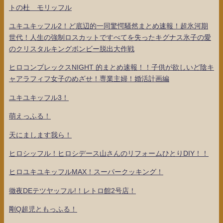
トの杜 モリッフル
ユキユキッフル2！ど底辺的一同驚愕騒然まとめ速報！超氷河期
世代！人生の強制ロスカットですべてを失ったキグナス氷子の愛
のクリスタルキングボンビー脱出大作戦
ヒロコンプレックスNIGHT 的まとめ速報！！子供が欲しいど陰キ
ャアラフィフ女子のめざせ！専業主婦！婚活計画編
ユキユキッフル3！
萌えっふる！
天にまします我ら！
ヒロシッフル！ヒロシデース山さんのリフォームひとりDIY！！
ヒロユキユキッフルMAX！スーパークッキング！
徹夜DEテツヤッフル!！レトロ館2号店！
剛Q超児ともっふる！