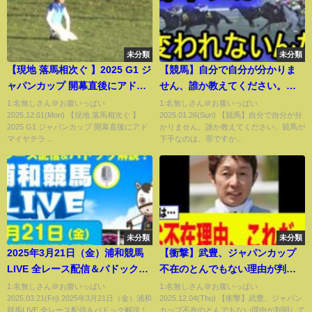
未分類
未分類
【現地 落馬相次ぐ 】2025 G1 ジ
【競馬】自分で自分が分かりま
ャパンカップ 開幕直後にアドマ
せん、誰か教えてください。競
イヤテラ 川田将雅騎手落馬 レー
馬が下手なのは、罪ですか？人
1:名無しさん＠お腹いっぱい
1:名無しさん＠お腹いっぱい
2025.12.01(Mon) 【現地 落馬相次ぐ 】
2025.01.26(Sun) 【競馬】自分で自分が分
ス後にはマスカレードボールと
も組織も簡単には変えられな
2025 G1 ジャパンカップ 開幕直後にアド
かりません、誰か教えてください。競馬が
ダノンデサイルも落馬【悲鳴と
い・・・
マイヤテラ ...
下手なのは、罪ですか...
拍手が交錯する東京競馬場】
未分類
未分類
2025年3月21日（金）浦和競馬
【衝撃】武豊、ジャパンカップ
LIVE 全レース配信＆パドック解
不在のとんでもない理由が判明
説！
してしまうww【競馬】【G1】
1:名無しさん＠お腹いっぱい
1:名無しさん＠お腹いっぱい
2025.03.21(Fri) 2025年3月21日（金）浦和
2025.12.04(Thu) 【衝撃】武豊、ジャパン
【2chスレ】【5ch】【反応集】
競馬LIVE 全レース配信＆パドック解説！
カップ不在のとんでもない理由が判明して