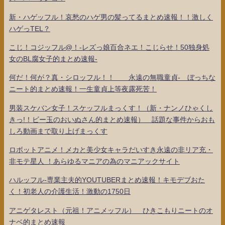
新・ハゲッフル！哀愁のハゲ男の髪ってるまとめ速報！！激しく
ハゲっTEL？
こじ！コジッフル@！-レズっ娘百合ネエ！こじらせ！50独身処
女のBL腐女子的まとめ速報-
何だ！何が？真・シロッフル！！ 永遠の無職童貞- ぼっちな
ニート的まとめ速報！一生童貞上等夜露死苦！
男装スケバン女子！スケッフルまっくす！（新・ナンノひゃくし
きっ!！ビー玉のおいぬさん的まとめ速報） 話題な事件からおも
しろ動画まで取り上げまっくす
ロボットアニメ！メカと美少女キャラだいすき永遠の非リア充・
非モテ星人 ！あらゆるマニアの為のマニアックサイト
ハルッフル-専業主夫的YOUTUBERまとめ速報！キモデブおた
く！初老人の介護生活！激動の1750日
アニゲタレスト（元祖！アニメッフル） ひきこもりニートのオ
ナベ的まとめ速報