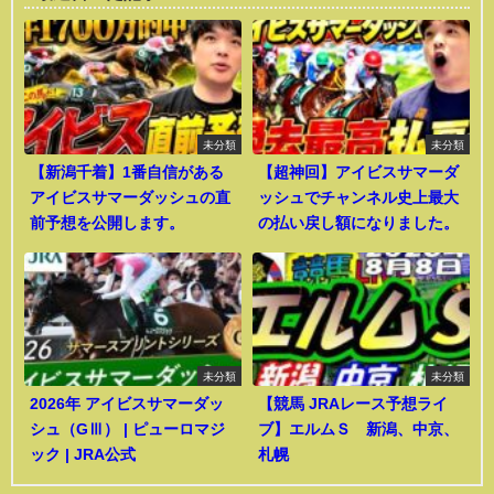
未分類
未分類
【新潟千着】1番自信がある
【超神回】アイビスサマーダ
アイビスサマーダッシュの直
ッシュでチャンネル史上最大
前予想を公開します。
の払い戻し額になりました。
未分類
未分類
2026年 アイビスサマーダッ
【競馬 JRAレース予想ライ
シュ（GⅢ） | ピューロマジ
ブ】エルムＳ 新潟、中京、
ック | JRA公式
札幌