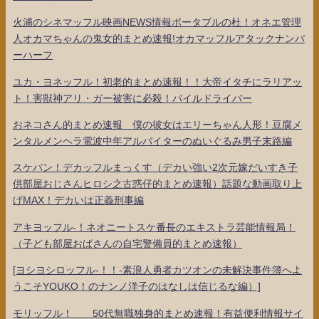
火浦のシネマッフル映画NEWS情報ポータブルの杜！オネエ管理
人オカマちゃんの鬼女的まとめ速報!オカマッフルアタックナンバ
ーハーフ
ユカ・ヨネッフル！初老的まとめ速報！！大帝イタチにラリアッ
ト！害獣神アリ・ガー被害に必殺！パイルドライバー
おネコさん的まとめ速報 僕の彼女はエリーちゃん人形！豆腐メ
ンタルメンヘラ電波中年アルバイターのぬいぐるみ男子末路編
スケバン！デカッフルまっくす（デカい強い2次元嫁だいすき子
供部屋おじさんヒロシ之古惑仔的まとめ速報）話題な動画取り上
げMAX！デカいは正義刑事編
アキヨッフル-！ネオニートスケ番長のエキストラ芸能情報局！
（子ども部屋おばさんの自宅警備員的まとめ速報）
[ヨシヨシロッフル-！！-素浪人勇者カツオンの未解決事件簿へよ
うこそYOUKO！のナンノ洋子のはなしは信じるな編）]
モリッフル！ 50代無職独身的まとめ速報！有益便利情報サイ