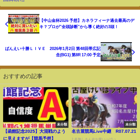
【中山金杯2026 予想】カネラフィーナ過去最高のデ
キ？プロが"全頭診断"から導く絶好の3頭！
ばんえい十勝ＬＩＶＥ 2026年1月2日 第48回帯広記
念(BG1) 第8R 17:00 予定
おすすめの記事
未分類
未分類
【函館記念2025】大混戦のよう
名古屋競馬Live中継 R07.07.21
に見えますが【競馬予想】
1:名無しさん＠お腹いっぱい