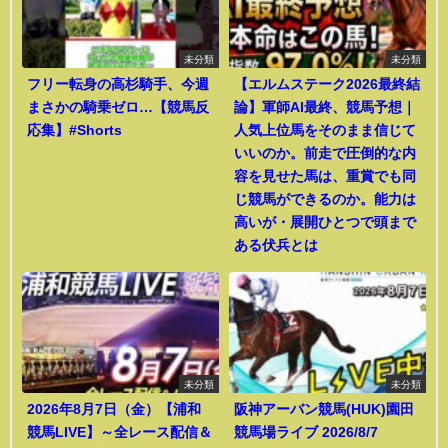
未分類
未分類
フリー転身の高杉騎手、今週
【エルムステーク2026最終結
まさかの騎乗ゼロ…【競馬反
論】軍師AI最終、競馬予想｜
応集】#Shorts
人気上位馬をそのまま信じて
いいのか。前走で圧倒的な内
容を見せた馬は、重賞でも同
じ競馬ができるのか。能力は
高いが・展開ひとつで頭まで
ある伏兵とは
未分類
未分類
2026年8月7日（金）【浦和
阪神アーバン競馬(HUK)園田
競馬LIVE】～全レース配信＆
競馬場ライブ 2026/8/7