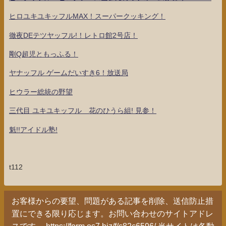
ヒロユキユキッフルMAX！スーパークッキング！
徹夜DEテツヤッフル!！レトロ館2号店！
剛Q超児ともっふる！
ヤナッフル ゲームだいすき6！放送局
ヒウラー総統の野望
三代目 ユキユキッフル 花のひうら組! 見参！
魁!!アイドル塾!
t112
お客様からの要望、問題がある記事を削除、送信防止措
置にできる限り応じます。お問い合わせのサイトアドレ
スです。 https://form.os7.biz/f/c82c6596/ 当サイトは各動