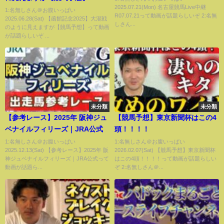
2025.07.21(Mon) 名古屋競馬Live中継
1:名無しさん＠お腹いっぱい
R07.07.21って動画が話題らしいぞ 2:名無
2025.06.28(Sat) 【函館記念2025】大混戦
しさん...
のように見えますが【競馬予想】って動画
が話題らしいぞ ...
未分類
未分類
【参考レース】2025年 阪神ジュ
【競馬予想】東京新聞杯はこの4
ベナイルフィリーズ｜JRA公式
頭！！！！
1:名無しさん＠お腹いっぱい
1:名無しさん＠お腹いっぱい
2025.12.13(Sat) 【参考レース】2025年 阪
2026.02.07(Sat) 【競馬予想】東京新聞杯
神ジュベナイルフィリーズ｜JRA公式って
はこの4頭！！！！って動画が話題らしい
動画が話題ら...
ぞ 2:名無しさん＠...