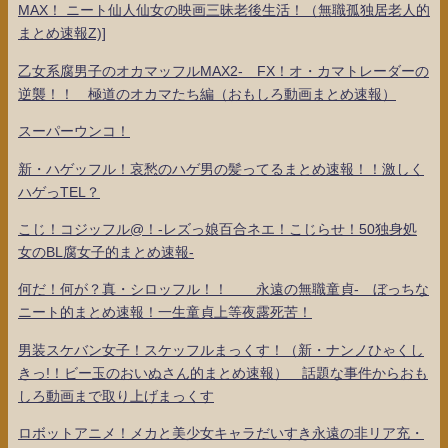
MAX！ ニート仙人仙女の映画三昧老後生活！（無職孤独居老人的
まとめ速報Z)]
乙女系腐男子のオカマッフルMAX2- FX！オ・カマトレーダーの
逆襲！！ 極道のオカマたち編（おもしろ動画まとめ速報）
スーパーウンコ！
新・ハゲッフル！哀愁のハゲ男の髪ってるまとめ速報！！激しく
ハゲっTEL？
こじ！コジッフル@！-レズっ娘百合ネエ！こじらせ！50独身処
女のBL腐女子的まとめ速報-
何だ！何が？真・シロッフル！！ 永遠の無職童貞- ぼっちな
ニート的まとめ速報！一生童貞上等夜露死苦！
男装スケバン女子！スケッフルまっくす！（新・ナンノひゃくし
きっ!！ビー玉のおいぬさん的まとめ速報） 話題な事件からおも
しろ動画まで取り上げまっくす
ロボットアニメ！メカと美少女キャラだいすき永遠の非リア充・