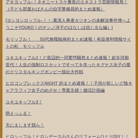
アキヨッフル-！ネオニートスケ番長のエキストラ芸能情報局！
（子ども部屋おばさんの自宅警備員的まとめ速報）
[ヨシヨシロッフル-！！-素浪人勇者カツオンの未解決事件簿へよ
うこそYOUKO！のナンノ洋子のはなしは信じるな編）]
モリッフル！ 50代無職独身的まとめ速報！有益便利情報サイ
トの杜 モリッフル
ユキユキッフル2！ど底辺的一同驚愕騒然まとめ速報！超氷河期
世代！人生の強制ロスカットですべてを失ったキグナス氷子の愛
のクリスタルキングボンビー脱出大作戦
ヒロコンプレックスNIGHT 的まとめ速報！！子供が欲しいど陰キ
ャアラフィフ女子のめざせ！専業主婦！婚活計画編
ユキユキッフル3！
萌えっふる！
天にまします我ら！
ヒロシッフル！ヒロシデース山さんのリフォームひとりDIY！！