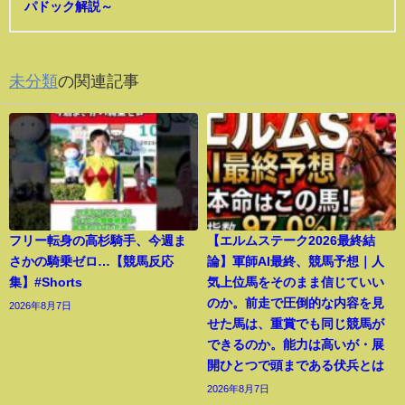
パドック解説～
未分類
の関連記事
フリー転身の高杉騎手、今週ま
【エルムステーク2026最終結
さかの騎乗ゼロ…【競馬反応
論】軍師AI最終、競馬予想｜人
集】#Shorts
気上位馬をそのまま信じていい
のか。前走で圧倒的な内容を見
2026年8月7日
せた馬は、重賞でも同じ競馬が
できるのか。能力は高いが・展
開ひとつで頭まである伏兵とは
2026年8月7日