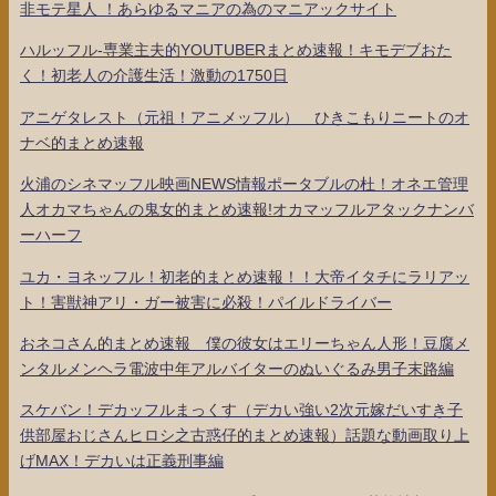
非モテ星人 ！あらゆるマニアの為のマニアックサイト
ハルッフル-専業主夫的YOUTUBERまとめ速報！キモデブおた
く！初老人の介護生活！激動の1750日
アニゲタレスト（元祖！アニメッフル） ひきこもりニートのオ
ナベ的まとめ速報
火浦のシネマッフル映画NEWS情報ポータブルの杜！オネエ管理
人オカマちゃんの鬼女的まとめ速報!オカマッフルアタックナンバ
ーハーフ
ユカ・ヨネッフル！初老的まとめ速報！！大帝イタチにラリアッ
ト！害獣神アリ・ガー被害に必殺！パイルドライバー
おネコさん的まとめ速報 僕の彼女はエリーちゃん人形！豆腐メ
ンタルメンヘラ電波中年アルバイターのぬいぐるみ男子末路編
スケバン！デカッフルまっくす（デカい強い2次元嫁だいすき子
供部屋おじさんヒロシ之古惑仔的まとめ速報）話題な動画取り上
げMAX！デカいは正義刑事編