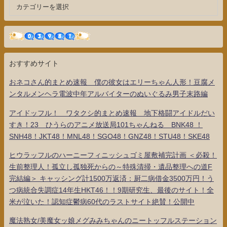
おすすめサイト
おネコさん的まとめ速報 僕の彼女はエリーちゃん人形！豆腐メ
ンタルメンヘラ電波中年アルバイターのぬいぐるみ男子末路編
アイドッフル！ ワタクシ的まとめ速報 地下格闘アイドルだい
すき！23 ひうらのアニメ放送局101ちゃんねる BNK48 ！
SNH48！JKT48！MNL48！SGO48！GNZ48！STU48！SKE48
ヒウラッフルのハーニーフィニッシュゴミ屋敷補完計画 ＜必殺！
生前整理人！孤立し孤独死からの～特殊清掃・遺品整理への道F
完結編＞ キャッシング計1500万返済：厨二病借金3500万円！う
つ病統合失調症14年生HKT46！！9期研究生、最後のサイト！全
米が泣いた！認知症鬱病60代のラストサイト絶賛！公開中
魔法熟女/美魔女ッ娘メグみみちゃんのニートッフルステーション