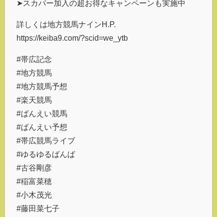
➤スカパー加入の超お得なキャンペーンも実施中
詳しくは地方競馬ナインH.P.
https://keiba9.com/?scid=we_ytb
#帯広記念
#地方競馬
#地方競馬予想
#楽天競馬
#ばんえい競馬
#ばんえい予想
#帯広競馬ライブ
#ゆるゆるばんば
#古谷剛彦
#稲富菜穂
#小木茂光
#藤田菜七子