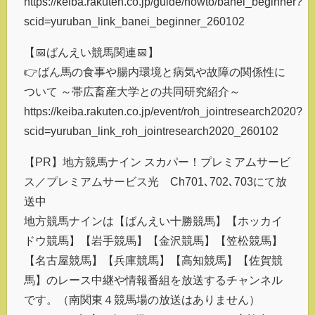
https://keiba.rakuten.co.jp/guide/howto/banei_beginner?
scid=yuruban_link_banei_beginner_260102
【📅ばんえい競馬関連📅】
👉ばん馬の食事や腸内環境と病気や故障の関係性に
ついて ～帯広畜産大学との共同研究紹介～
https://keiba.rakuten.co.jp/event/roh_jointresearch2020?
scid=yuruban_link_roh_jointresearch2020_260102
【PR】地方競馬ナイン スカパー！プレミアムサービ
ス／プレミアムサービス光 Ch701､702､703にて放
送中
地方競馬ナインは【ばんえい十勝競馬】【ホッカイ
ドウ競馬】【岩手競馬】【金沢競馬】【笠松競馬】
【名古屋競馬】【兵庫競馬】【高知競馬】【佐賀競
馬】のレース中継や情報番組を放送するチャンネル
です。（南関東４競馬場の放送はありません）