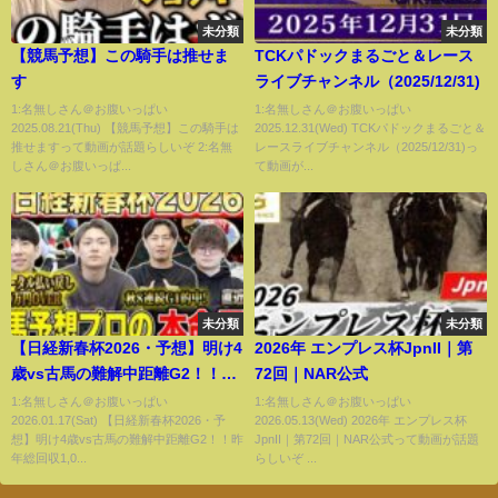
未分類
未分類
【競馬予想】この騎手は推せま
TCKパドックまるごと＆レース
す
ライブチャンネル（2025/12/31)
1:名無しさん＠お腹いっぱい
1:名無しさん＠お腹いっぱい
2025.08.21(Thu) 【競馬予想】この騎手は
2025.12.31(Wed) TCKパドックまるごと＆
推せますって動画が話題らしいぞ 2:名無
レースライブチャンネル（2025/12/31)っ
しさん＠お腹いっぱ...
て動画が...
未分類
未分類
【日経新春杯2026・予想】明け4
2026年 エンプレス杯JpnII｜第
歳vs古馬の難解中距離G2！！昨
72回｜NAR公式
年総回収1,000万超のけんしろう
1:名無しさん＠お腹いっぱい
1:名無しさん＠お腹いっぱい
2026.01.17(Sat) 【日経新春杯2026・予
2026.05.13(Wed) 2026年 エンプレス杯
と引き続き絶好調のアキラ率い
想】明け4歳vs古馬の難解中距離G2！！昨
JpnII｜第72回｜NAR公式って動画が話題
る最強の予想家達が本命を大公
年総回収1,0...
らしいぞ ...
開！！