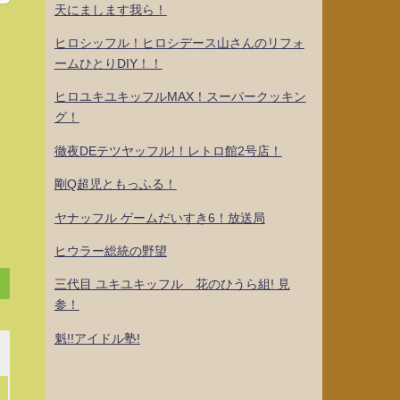
天にまします我ら！
ヒロシッフル！ヒロシデース山さんのリフォ
ームひとりDIY！！
ヒロユキユキッフルMAX！スーパークッキン
グ！
徹夜DEテツヤッフル!！レトロ館2号店！
剛Q超児ともっふる！
ヤナッフル ゲームだいすき6！放送局
ヒウラー総統の野望
三代目 ユキユキッフル 花のひうら組! 見
参！
魁!!アイドル塾!