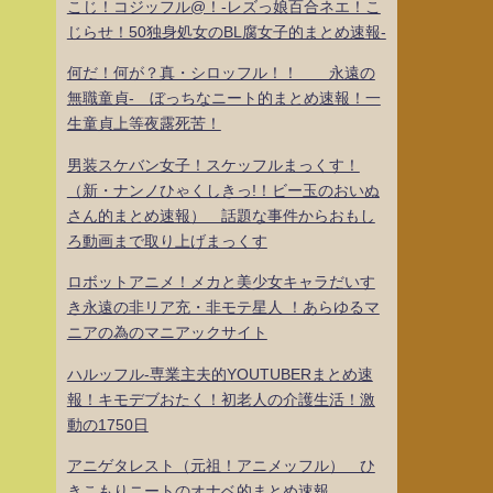
こじ！コジッフル@！-レズっ娘百合ネエ！こ
じらせ！50独身処女のBL腐女子的まとめ速報-
何だ！何が？真・シロッフル！！ 永遠の
無職童貞- ぼっちなニート的まとめ速報！一
生童貞上等夜露死苦！
男装スケバン女子！スケッフルまっくす！
（新・ナンノひゃくしきっ!！ビー玉のおいぬ
さん的まとめ速報） 話題な事件からおもし
ろ動画まで取り上げまっくす
ロボットアニメ！メカと美少女キャラだいす
き永遠の非リア充・非モテ星人 ！あらゆるマ
ニアの為のマニアックサイト
ハルッフル-専業主夫的YOUTUBERまとめ速
報！キモデブおたく！初老人の介護生活！激
動の1750日
アニゲタレスト（元祖！アニメッフル） ひ
きこもりニートのオナベ的まとめ速報