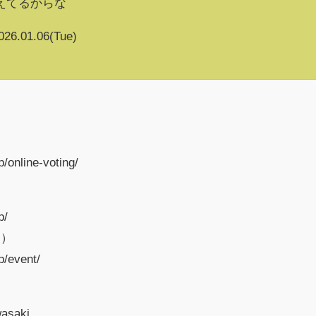
えてるからな
026.01.06(Tue)
。
/online-voting/
p/
報）
p/event/
wasaki