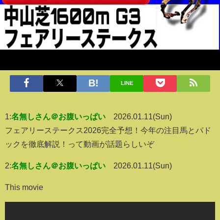
LINE
1:
名無しさん＠お腹いっぱい
2026.01.11(Sun)
フェアリーステークス2026完全予想！今年の注目馬とパド
ックを徹底解説！って動画が話題らしいぞ
2:
名無しさん＠お腹いっぱい
2026.01.11(Sun)
This movie