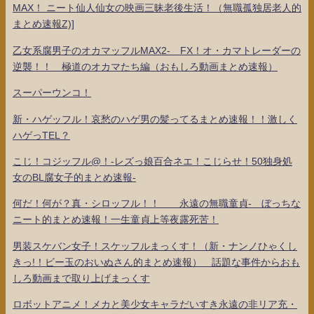
MAX！ ニート仙人仙女の映画三昧老後生活！（無職孤独居老人的
まとめ速報Z)]
乙女系腐男子のオカマッフルMAX2- FX！オ・カマトレーダーの
逆襲！！ 極道のオカマたち編（おもしろ動画まとめ速報）
スーパーウンコ！
新・ハゲッフル！哀愁のハゲ男の髪ってるまとめ速報！！激しく
ハゲっTEL？
こじ！コジッフル@！-レズっ娘百合ネエ！こじらせ！50独身処
女のBL腐女子的まとめ速報-
何だ！何が？真・シロッフル！！ 永遠の無職童貞- ぼっちな
ニート的まとめ速報！一生童貞上等夜露死苦！
男装スケバン女子！スケッフルまっくす！（新・ナンノひゃくし
きっ!！ビー玉のおいぬさん的まとめ速報） 話題な事件からおも
しろ動画まで取り上げまっくす
ロボットアニメ！メカと美少女キャラだいすき永遠の非リア充・