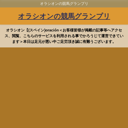
オラシオンの競馬グランプリ
オラシオンの競馬グランプリ
オラシオン【(スペイン)oración＜お客様皆様が掲載の記事等へアクセ
ス、閲覧、こちらのサービスを利用される事でかろうじて運営できてい
ます＞本日は足元が悪い中ご足労頂き誠に有難うございます。