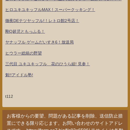
ヒロユキユキッフルMAX！スーパークッキング！
徹夜DEテツヤッフル!！レトロ館2号店！
剛Q超児ともっふる！
ヤナッフル ゲームだいすき6！放送局
ヒウラー総統の野望
三代目 ユキユキッフル 花のひうら組! 見参！
魁!!アイドル塾!
t112
お客様からの要望、問題がある記事を削除、送信防止措
置にできる限り応じます。お問い合わせのサイトアドレ