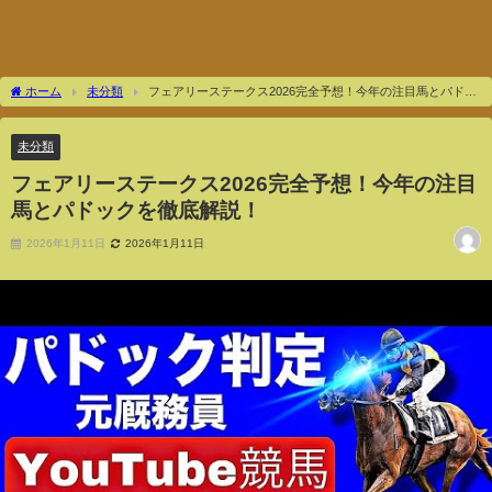
ホーム
未分類
フェアリーステークス2026完全予想！今年の注目馬とパドッ
クを徹底解説！
未分類
フェアリーステークス2026完全予想！今年の注目
馬とパドックを徹底解説！
2026年1月11日
2026年1月11日