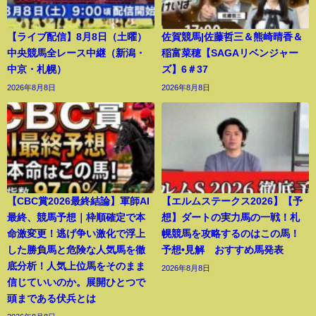
【ライブ配信】8月8日（土曜）
佐賀競馬|佐藤哲三＆熊崎晴香＆
中央競馬全レース中継（新潟・
稲富菜穂【SAGAリベンジャー
中京・札幌）
ズ】6＃37
2026年8月8日
2026年8月8日
【CBC賞2026最終結論】軍師AI
【エルムステークス2026】【予
最終、競馬予想｜枠順確定で本
想】ダートの実力馬の一戦！札
命激変更！逃げ争い激化で浮上
幌競馬を攻略するのはこの馬！
した勝負馬と危険な人気馬を徹
予想•見解 おすすめ馬発表
底分析！人気上位馬をそのまま
2026年8月8日
信じていいのか。展開ひとつで
頭まである伏兵とは