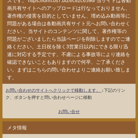
スです。 https://form.os7.biz/f/c82c6596/ 当サイトは各動
画共有サイトへのアップロードは行なっておりません、
著作権の侵害を目的としていません、埋め込み動画等に
問題がある場合は各動画共有サイト元へお問い合わせく
ださい 。当サイトのコンテンツに関して、著作権等の
問題がございましたら当該ページを削除しますのでご連
絡ください。土日祝を除く3営業日以内にできる限り迅
速に対応する予定です。不慮による事故等により連絡を
確認できないこともありますので何卒、ご了承くださ
い。まずはこちらの問い合わせよりご連絡お願い致しま
す。
お問い合わせのサイトへクリックで移動します。
↓下記のリン
ク、ボタンを押すと問い合わせページに移動
お問い合せ
メタ情報