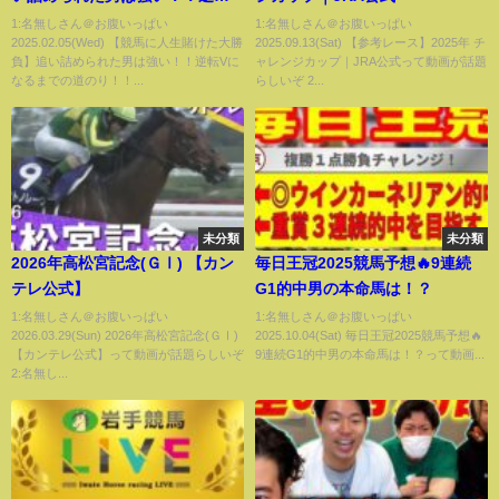
になるまでの道のり！！【ギャ
1:名無しさん＠お腹いっぱい
1:名無しさん＠お腹いっぱい
2025.02.05(Wed) 【競馬に人生賭けた大勝
2025.09.13(Sat) 【参考レース】2025年 チ
ン中】【Horse Racing】#競馬
負】追い詰められた男は強い！！逆転Vに
ャレンジカップ｜JRA公式って動画が話題
#大勝負 #根岸ステークス
なるまでの道のり！！...
らしいぞ 2...
未分類
未分類
2026年高松宮記念(ＧⅠ) 【カン
毎日王冠2025競馬予想🔥9連続
テレ公式】
G1的中男の本命馬は！？
1:名無しさん＠お腹いっぱい
1:名無しさん＠お腹いっぱい
2026.03.29(Sun) 2026年高松宮記念(ＧⅠ)
2025.10.04(Sat) 毎日王冠2025競馬予想🔥
【カンテレ公式】って動画が話題らしいぞ
9連続G1的中男の本命馬は！？って動画...
2:名無し...