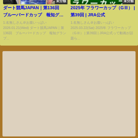
未分類
未分類
ダート競馬JAPAN｜第136回
2025年 フラワーカップ（GⅢ） |
ブルーバードカップ 報知グラ
第39回 | JRA公式
ンプリカップ｜NAR公式
1:名無しさん＠お腹いっぱい
1:名無しさん＠お腹いっぱい
2026.01.21(Wed) ダート競馬JAPAN｜第
2025.03.22(Sat) 2025年 フラワーカップ
136回 ブルーバードカップ 報知グラン
（GⅢ） | 第39回 | JRA公式って動画が話
プ...
題ら...