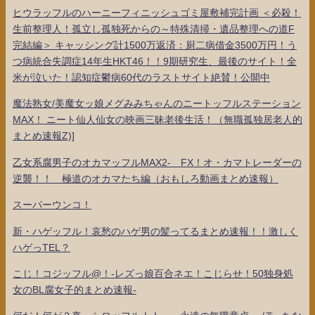
ヒウラッフルのハーニーフィニッシュゴミ屋敷補完計画 ＜必殺！
生前整理人！孤立し孤独死からの～特殊清掃・遺品整理への道F
完結編＞ キャッシング計1500万返済：厨二病借金3500万円！う
つ病統合失調症14年生HKT46！！9期研究生、最後のサイト！全
米が泣いた！認知症鬱病60代のラストサイト絶賛！公開中
魔法熟女/美魔女ッ娘メグみみちゃんのニートッフルステーション
MAX！ ニート仙人仙女の映画三昧老後生活！（無職孤独居老人的
まとめ速報Z)]
乙女系腐男子のオカマッフルMAX2- FX！オ・カマトレーダーの
逆襲！！ 極道のオカマたち編（おもしろ動画まとめ速報）
スーパーウンコ！
新・ハゲッフル！哀愁のハゲ男の髪ってるまとめ速報！！激しく
ハゲっTEL？
こじ！コジッフル@！-レズっ娘百合ネエ！こじらせ！50独身処
女のBL腐女子的まとめ速報-