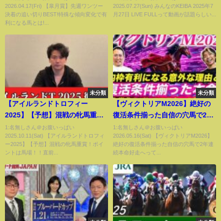
2026.04.17(Fri) 【皐月賞】先週ワンツー
2025.07.27(Sun) みんなのKEIBA 2025年7
決着の追い切りBEST!特殊な傾向変化で有
月27日 LIVE FULLって動画が話題らしい...
利になる馬とは!...
未分類
未分類
【アイルランドトロフィー
【ヴィクトリアM2026】絶好の
2025】【予想】混戦の牝馬重
復活条件揃った自信の穴馬で2年
賞！ポイントは馬場！！直前の
連続本命好走へ
1:名無しさん＠お腹いっぱい
1:名無しさん＠お腹いっぱい
2025.10.11(Sat) 【アイルランドトロフィ
2026.05.16(Sat) 【ヴィクトリアM2026】
トラックバイアスを踏まえた予
ー2025】【予想】混戦の牝馬重賞！ポイ
絶好の復活条件揃った自信の穴馬で2年連
想・見解
ントは馬場！！直前...
続本命好走へって...