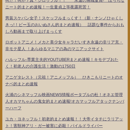
何だ！何が？真・シロッフル！！ 永遠の無職童貞- ぼっちな
ニート的まとめ速報！一生童貞上等夜露死苦！
男装スケバン女子！スケッフルまっくす！（新・ナンノひゃくし
きっ!！ビー玉のおいぬさん的まとめ速報） 話題な事件からおも
しろ動画まで取り上げまっくす
ロボットアニメ！メカと美少女キャラだいすき永遠の非リア充・
非モテ星人 ！あらゆるマニアの為のマニアックサイト
ハルッフル-専業主夫的YOUTUBERまとめ速報！キモデブおた
く！初老人の介護生活！激動の1750日
アニゲタレスト（元祖！アニメッフル） ひきこもりニートのオ
ナベ的まとめ速報
火浦のシネマッフル映画NEWS情報ポータブルの杜！オネエ管理
人オカマちゃんの鬼女的まとめ速報!オカマッフルアタックナンバ
ーハーフ
ユカ・ヨネッフル！初老的まとめ速報！！大帝イタチにラリアッ
ト！害獣神アリ・ガー被害に必殺！パイルドライバー