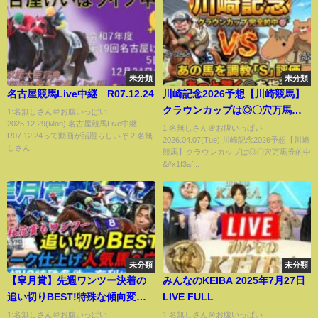
未分類
未分類
名古屋競馬Live中継 R07.12.24
川崎記念2026予想【川崎競馬】
クラウンカップは◎〇穴万馬券
1:名無しさん＠お腹いっぱい
2025.12.29(Mon) 名古屋競馬Live中継
的中🎯ホクトベガの再来なる
1:名無しさん＠お腹いっぱい
R07.12.24って動画が話題らしいぞ 2:名無
2026.04.07(Tue) 川崎記念2026予想【川崎
か!!!「全頭診断＋調教診断＋買
しさん...
競馬】クラウンカップは◎〇穴万馬券的中
い目🎯浦和桜花賞完全的中🎯
&#x1f3af...
未分類
未分類
【皐月賞】先週ワンツー決着の
みんなのKEIBA 2025年7月27日
追い切りBEST!特殊な傾向変化
LIVE FULL
で有利になる馬とは!?
1:名無しさん＠お腹いっぱい
1:名無しさん＠お腹いっぱい