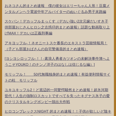
おネコさん的まとめ速報 僕の彼女はエリーちゃん人形！豆腐メ
ンタルメンヘラ電波中年アルバイターのぬいぐるみ男子末路編
スケバン！デカッフルまっくす（デカい強い2次元嫁だいすき子
供部屋おじさんヒロシ之古惑仔的まとめ速報）話題な動画取り上
げMAX！デカいは正義刑事編
アキヨッフル-！ネオニートスケ番長のエキストラ芸能情報局！
（子ども部屋おばさんの自宅警備員的まとめ速報）
[ヨシヨシロッフル-！！-素浪人勇者カツオンの未解決事件簿へよ
うこそYOUKO！のナンノ洋子のはなしは信じるな編）]
モリッフル！ 50代無職独身的まとめ速報！有益便利情報サイ
トの杜 モリッフル
ユキユキッフル2！ど底辺的一同驚愕騒然まとめ速報！超氷河期
世代！人生の強制ロスカットですべてを失ったキグナス氷子の愛
のクリスタルキングボンビー脱出大作戦
ヒロコンプレックスNIGHT 的まとめ速報！！子供が欲しいど陰キ