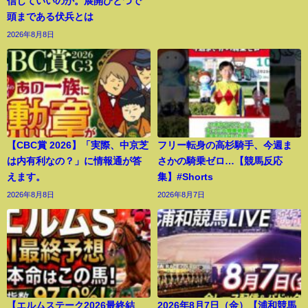
信じていいのか。展開ひとつで
頭まである伏兵とは
2026年8月8日
【CBC賞 2026】「実際、中京芝
フリー転身の高杉騎手、今週ま
は内有利なの？」に情報通が答
さかの騎乗ゼロ…【競馬反応
えます。
集】#Shorts
2026年8月8日
2026年8月7日
【エルムステーク2026最終結
2026年8月7日（金）【浦和競馬