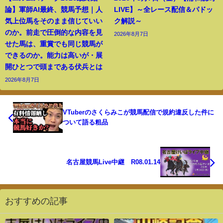
論】軍師AI最終、競馬予想｜人
LIVE】～全レース配信＆パドッ
気上位馬をそのまま信じていい
ク解説～
のか。前走で圧倒的な内容を見
2026年8月7日
せた馬は、重賞でも同じ競馬が
できるのか。能力は高いが・展
開ひとつで頭まである伏兵とは
2026年8月7日
VTuberのさくらみこが競馬配信で規約違反した件に
ついて語る粗品
名古屋競馬Live中継 R08.01.14
おすすめの記事