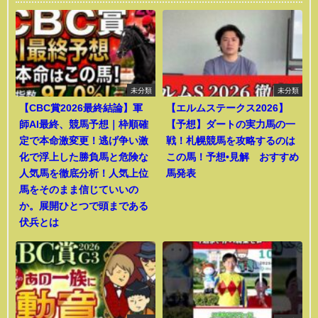
未分類
未分類
【CBC賞2026最終結論】軍
【エルムステークス2026】
師AI最終、競馬予想｜枠順確
【予想】ダートの実力馬の一
定で本命激変更！逃げ争い激
戦！札幌競馬を攻略するのは
化で浮上した勝負馬と危険な
この馬！予想•見解 おすすめ
人気馬を徹底分析！人気上位
馬発表
馬をそのまま信じていいの
か。展開ひとつで頭まである
伏兵とは