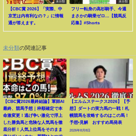
未分類
未分類
【CBC賞 2026】「実際、中
フリー転身の高杉騎手、今週
京芝は内有利なの？」に情報
まさかの騎乗ゼロ…【競馬反
通が答えます。
応集】#Shorts
未分類
の関連記事
【CBC賞2026最終結論】軍師AI
【エルムステークス2026】【予
最終、競馬予想｜枠順確定で本
想】ダートの実力馬の一戦！札
命激変更！逃げ争い激化で浮上
幌競馬を攻略するのはこの馬！
した勝負馬と危険な人気馬を徹
予想•見解 おすすめ馬発表
底分析！人気上位馬をそのまま
2026年8月8日