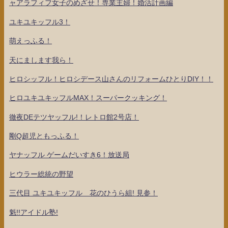
ャアラフィフ女子のめざせ！専業主婦！婚活計画編
ユキユキッフル3！
萌えっふる！
天にまします我ら！
ヒロシッフル！ヒロシデース山さんのリフォームひとりDIY！！
ヒロユキユキッフルMAX！スーパークッキング！
徹夜DEテツヤッフル!！レトロ館2号店！
剛Q超児ともっふる！
ヤナッフル ゲームだいすき6！放送局
ヒウラー総統の野望
三代目 ユキユキッフル 花のひうら組! 見参！
魁!!アイドル塾!