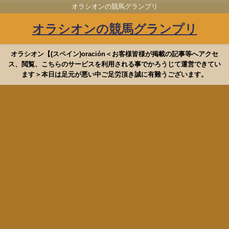
オラシオンの競馬グランプリ
オラシオンの競馬グランプリ
オラシオン【(スペイン)oración＜お客様皆様が掲載の記事等へアクセ
ス、閲覧、こちらのサービスを利用される事でかろうじて運営できてい
ます＞本日は足元が悪い中ご足労頂き誠に有難うございます。