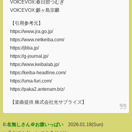
VOICEVOX:春日部つむぎ
VOICEVOX:麒ヶ島宗麟
【引用参考元】
https://www.jra.go.jp/
https://www.netkeiba.com/
https://jbba.jp/
https://g-journal.jp/
https://www.keibalab.jp/
https://keiba-headline.com/
https://uma-furi.com/
https://paka2.antenam.biz/
【楽曲提供 株式会社光サプライズ】
8:
名無しさん＠お腹いっぱい
2026.01.18(Sun)