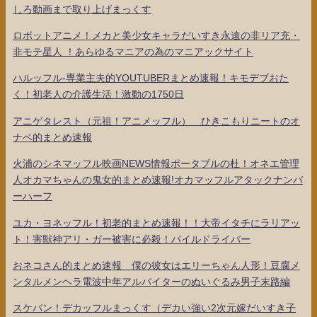
しろ動画まで取り上げまっくす
ロボットアニメ！メカと美少女キャラだいすき永遠の非リア充・
非モテ星人 ！あらゆるマニアの為のマニアックサイト
ハルッフル-専業主夫的YOUTUBERまとめ速報！キモデブおた
く！初老人の介護生活！激動の1750日
アニゲタレスト（元祖！アニメッフル） ひきこもりニートのオ
ナベ的まとめ速報
火浦のシネマッフル映画NEWS情報ポータブルの杜！オネエ管理
人オカマちゃんの鬼女的まとめ速報!オカマッフルアタックナンバ
ーハーフ
ユカ・ヨネッフル！初老的まとめ速報！！大帝イタチにラリアッ
ト！害獣神アリ・ガー被害に必殺！パイルドライバー
おネコさん的まとめ速報 僕の彼女はエリーちゃん人形！豆腐メ
ンタルメンヘラ電波中年アルバイターのぬいぐるみ男子末路編
スケバン！デカッフルまっくす（デカい強い2次元嫁だいすき子