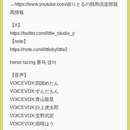
→https://www.youtube.com/@りとるの競馬倶楽部競
馬情報
【X】
https://twitter.com/little_studio_y
【note】
https://note.com/littlebylittle2
horse racing 赛马 경마
【音声】
VOICEVOX:四国めたん
VOICEVOX:ずんだもん
VOICEVOX:青山龍星
VOICEVOX:白上虎太郎
VOICEVOX:玄野武宏
VOICEVOX:雨晴はう