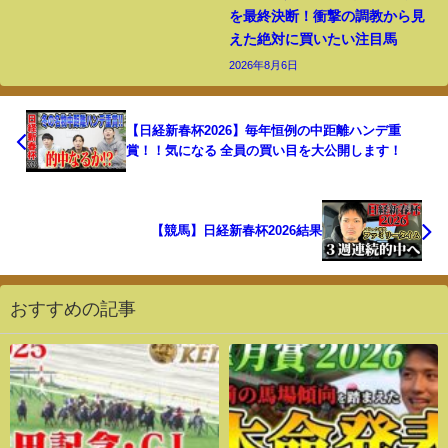
を最終決断！衝撃の調教から見
えた絶対に買いたい注目馬
2026年8月6日
【日経新春杯2026】毎年恒例の中距離ハンデ重
賞！！気になる 全員の買い目を大公開します！
【競馬】日経新春杯2026結果
おすすめの記事