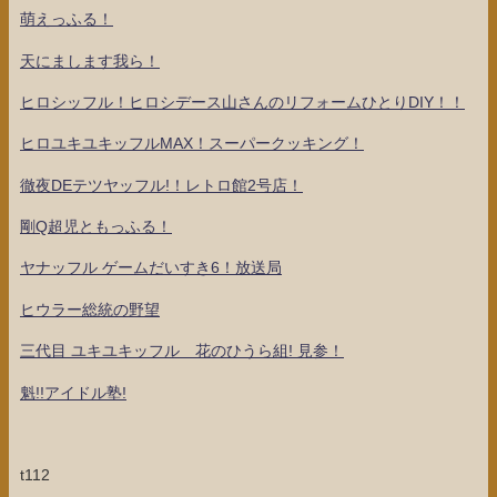
萌えっふる！
天にまします我ら！
ヒロシッフル！ヒロシデース山さんのリフォームひとりDIY！！
ヒロユキユキッフルMAX！スーパークッキング！
徹夜DEテツヤッフル!！レトロ館2号店！
剛Q超児ともっふる！
ヤナッフル ゲームだいすき6！放送局
ヒウラー総統の野望
三代目 ユキユキッフル 花のひうら組! 見参！
魁!!アイドル塾!
t112