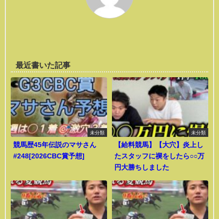
最近書いた記事
未分類
未分類
競馬歴45年伝説のマサさん
【給料競馬】【大穴】炎上し
#248[2026CBC賞予想]
たスタッフに禊をしたら○○万
円大勝ちしました