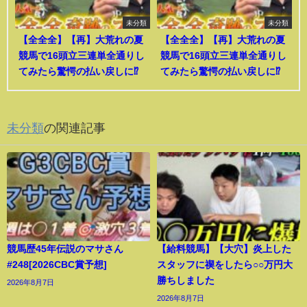
未分類
未分類
【全全全】【再】大荒れの夏
【全全全】【再】大荒れの夏
競馬で16頭立三連単全通りし
競馬で16頭立三連単全通りし
てみたら驚愕の払い戻しに⁉︎
てみたら驚愕の払い戻しに⁉︎
未分類
の関連記事
競馬歴45年伝説のマサさん
【給料競馬】【大穴】炎上した
#248[2026CBC賞予想]
スタッフに禊をしたら○○万円大
勝ちしました
2026年8月7日
2026年8月7日