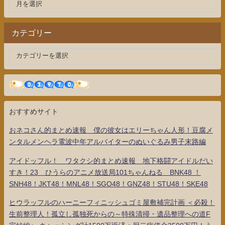
カテゴリー
おすすめサイト
おネコさん的まとめ速報 僕の彼女はエリーちゃん人形！豆腐メ
ンタルメンヘラ電波中年アルバイターのぬいぐるみ男子末路編
アイドッフル！ ワタクシ的まとめ速報 地下格闘アイドルだい
すき！23 ひうらのアニメ放送局101ちゃんねる BNK48 ！
SNH48！JKT48！MNL48！SGO48！GNZ48！STU48！SKE48
ヒウラッフルのハーニーフィニッシュゴミ屋敷補完計画 ＜必殺！
生前整理人！孤立し孤独死からの～特殊清掃・遺品整理への道F