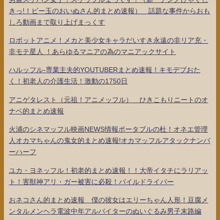
きっ!！ビー玉のおいぬさん的まとめ速報） 話題な事件からおも
しろ動画まで取り上げまっくす
ロボットアニメ！メカと美少女キャラだいすき永遠の非リア充・
非モテ星人 ！あらゆるマニアの為のマニアックサイト
ハルッフル-専業主夫的YOUTUBERまとめ速報！キモデブおた
く！初老人の介護生活！激動の1750日
アニゲタレスト（元祖！アニメッフル） ひきこもりニートのオ
ナベ的まとめ速報
火浦のシネマッフル映画NEWS情報ポータブルの杜！オネエ管理
人オカマちゃんの鬼女的まとめ速報!オカマッフルアタックナンバ
ーハーフ
ユカ・ヨネッフル！初老的まとめ速報！！大帝イタチにラリアッ
ト！害獣神アリ・ガー被害に必殺！パイルドライバー
おネコさん的まとめ速報 僕の彼女はエリーちゃん人形！豆腐メ
ンタルメンヘラ電波中年アルバイターのぬいぐるみ男子末路編