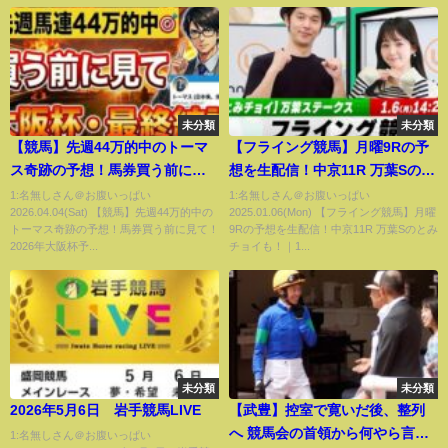
未分類
未分類
【競馬】先週44万的中のトーマ
【フライング競馬】月曜9Rの予
ス奇跡の予想！馬券買う前に見
想を生配信！中京11R 万葉Sのと
て！2026年大阪杯予想。
みチョイも！｜1月6日（月）
1:名無しさん＠お腹いっぱい
1:名無しさん＠お腹いっぱい
2026.04.04(Sat) 【競馬】先週44万的中の
2025.01.06(Mon) 【フライング競馬】月曜
14:20頃〜 LIVE配信
トーマス奇跡の予想！馬券買う前に見て！
9Rの予想を生配信！中京11R 万葉Sのとみ
2026年大阪杯予...
チョイも！｜1...
未分類
未分類
2026年5月6日 岩手競馬LIVE
【武豊】控室で寛いだ後、整列
へ 競馬会の首領から何やら言葉
1:名無しさん＠お腹いっぱい