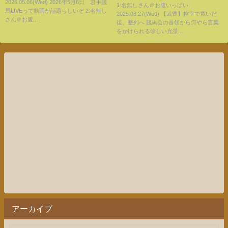
2026.05.06(Wed) 2026年5月6日 岩手競
をかけられる珍しい光景
1:名無しさん＠お腹いっぱい
馬LIVEって動画が話題らしいぞ 2:名無し
2025.08.27(Wed) 【武豊】控室で寛いだ
さん＠お腹...
後、整列へ 競馬会の首領から何やら言葉
をかけられる珍しい光景...
アーカイブ