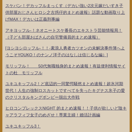
スケバン！デカッフルまっくす（デカい強い2次元嫁だいすき子
供部屋おじさんヒロシ之古惑仔的まとめ速報）話題な動画取り上
げMAX！デカいは正義刑事編
アキヨッフル-！ネオニートスケ番長のエキストラ芸能情報局！
（子ども部屋おばさんの自宅警備員的まとめ速報）
[ヨシヨシロッフル-！！-素浪人勇者カツオンの未解決事件簿へよ
うこそYOUKO！のナンノ洋子のはなしは信じるな編）]
モリッフル！ 50代無職独身的まとめ速報！有益便利情報サイ
トの杜 モリッフル
ユキユキッフル2！ど底辺的一同驚愕騒然まとめ速報！超氷河期
世代！人生の強制ロスカットですべてを失ったキグナス氷子の愛
のクリスタルキングボンビー脱出大作戦
ヒロコンプレックスNIGHT 的まとめ速報！！子供が欲しいど陰キ
ャアラフィフ女子のめざせ！専業主婦！婚活計画編
ユキユキッフル3！