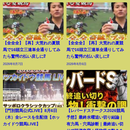
【全全全】【再】大荒れの夏競
【全全全】【再】大荒れの夏競
馬で16頭立三連単全通りしてみ
馬で16頭立三連単全通りしてみ
たら驚愕の払い戻しに⁉︎
たら驚愕の払い戻しに⁉︎
2026年8月7日
2026年8月6日
【門別競馬公式LIVE】8月6日
【レパードステークス2026競馬
（木）全レースを生配信【ホッ
予想】最終水曜追い切り結論｜
カイドウ競馬LIVE】
有力馬・穴馬診断｜最終追い切