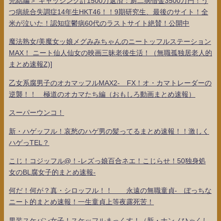
完結編＞ キャッシング計1500万返済：厨二病借金3500万円！う
つ病統合失調症14年生HKT46！！9期研究生、最後のサイト！全
米が泣いた！認知症鬱病60代のラストサイト絶賛！公開中
魔法熟女/美魔女ッ娘メグみみちゃんのニートッフルステーション
MAX！ ニート仙人仙女の映画三昧老後生活！（無職孤独居老人的
まとめ速報Z)]
乙女系腐男子のオカマッフルMAX2- FX！オ・カマトレーダーの
逆襲！！ 極道のオカマたち編（おもしろ動画まとめ速報）
スーパーウンコ！
新・ハゲッフル！哀愁のハゲ男の髪ってるまとめ速報！！激しく
ハゲっTEL？
こじ！コジッフル@！-レズっ娘百合ネエ！こじらせ！50独身処
女のBL腐女子的まとめ速報-
何だ！何が？真・シロッフル！！ 永遠の無職童貞- ぼっちな
ニート的まとめ速報！一生童貞上等夜露死苦！
男装スケバン女子！スケッフルまっくす！（新・ナンノひゃくし