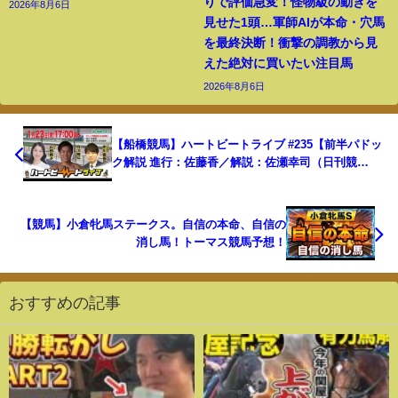
りで評価急変！怪物級の動きを
2026年8月6日
見せた1頭…軍師AIが本命・穴馬
を最終決断！衝撃の調教から見
えた絶対に買いたい注目馬
2026年8月6日
【船橋競馬】ハートビートライブ #235【前半パドッ
ク解説 進行：佐藤香／解説：佐瀬幸司（日刊競
馬）】【後半出演 進行：山田桃子／ゲスト：白川陸
斗／解説：市川俊吾（日刊競馬）】
【競馬】小倉牝馬ステークス。自信の本命、自信の
消し馬！トーマス競馬予想！
おすすめの記事