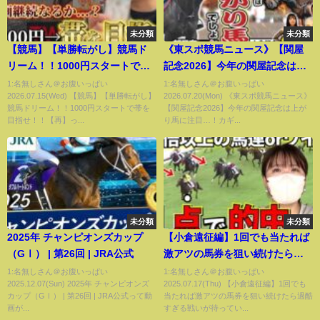
未分類
未分類
【競馬】【単勝転がし】競馬ド
《東スポ競馬ニュース》【関屋
リーム！！1000円スタートで帯
記念2026】今年の関屋記念は上
を目指せ！！【再】
がり馬に注目…！カギはストー
1:名無しさん＠お腹いっぱい
1:名無しさん＠お腹いっぱい
2026.07.15(Wed) 【競馬】【単勝転がし】
2026.07.20(Mon) 《東スポ競馬ニュース》
ムキャット？木村厩舎？競馬記
競馬ドリーム！！1000円スタートで帯を
【関屋記念2026】今年の関屋記念は上が
者が徹底解説します！
目指せ！！【再】っ...
り馬に注目…！カギ...
未分類
未分類
2025年 チャンピオンズカップ
【小倉遠征編】1回でも当たれば
（GⅠ） | 第26回 | JRA公式
激アツの馬券を狙い続けたら過
酷すぎる戦いが待っていました...
1:名無しさん＠お腹いっぱい
1:名無しさん＠お腹いっぱい
2025.12.07(Sun) 2025年 チャンピオンズ
2025.07.17(Thu) 【小倉遠征編】1回でも
カップ（GⅠ） | 第26回 | JRA公式って動
当たれば激アツの馬券を狙い続けたら過酷
画が...
すぎる戦いが待ってい...