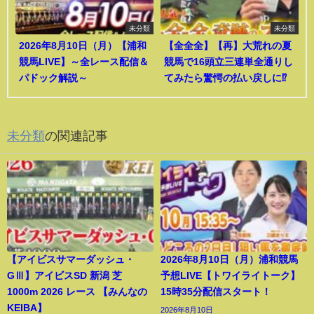
未分類
未分類
2026年8月10日（月）【浦和
【全全全】【再】大荒れの夏
競馬LIVE】～全レース配信＆
競馬で16頭立三連単全通りし
パドック解説～
てみたら驚愕の払い戻しに⁉︎
未分類
の関連記事
【アイビスサマーダッシュ・
2026年8月10日（月）浦和競馬
GⅢ】アイビスSD 新潟 芝
予想LIVE【トワイライトーク】
1000m 2026 レース 【みんなの
15時35分配信スタート！
KEIBA】
2026年8月10日