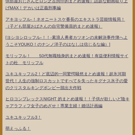
供部屋おじさんヒロシ之古惑仔的まとめ速報）話題な動画取り上
げMAX！デカいは正義刑事編
アキヨッフル-！ネオニートスケ番長のエキストラ芸能情報局！
（子ども部屋おばさんの自宅警備員的まとめ速報）
[ヨシヨシロッフル-！！-素浪人勇者カツオンの未解決事件簿へよ
うこそYOUKO！のナンノ洋子のはなしは信じるな編）]
モリッフル！ 50代無職独身的まとめ速報！有益便利情報サイ
トの杜 モリッフル
ユキユキッフル2！ど底辺的一同驚愕騒然まとめ速報！超氷河期
世代！人生の強制ロスカットですべてを失ったキグナス氷子の愛
のクリスタルキングボンビー脱出大作戦
ヒロコンプレックスNIGHT 的まとめ速報！！子供が欲しいど陰キ
ャアラフィフ女子のめざせ！専業主婦！婚活計画編
ユキユキッフル3！
萌えっふる！