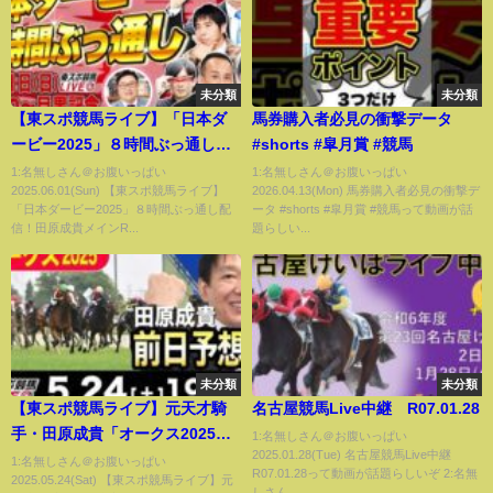
未分類
未分類
【東スポ競馬ライブ】「日本ダ
馬券購入者必見の衝撃データ
ービー2025」８時間ぶっ通し配
#shorts #皐月賞 #競馬
信！田原成貴メインR登場&直前
1:名無しさん＠お腹いっぱい
1:名無しさん＠お腹いっぱい
2025.06.01(Sun) 【東スポ競馬ライブ】
2026.04.13(Mon) 馬券購入者必見の衝撃デ
気配判断！大澤アナ＆記者チー
「日本ダービー2025」８時間ぶっ通し配
ータ #shorts #皐月賞 #競馬って動画が話
ムが最終Rまでリレー形式で出
信！田原成貴メインR...
題らしい...
演！6/1(日)9:30~目黒記念＋祝勝
会or反省会
未分類
未分類
【東スポ競馬ライブ】元天才騎
名古屋競馬Live中継 R07.01.28
手・田原成貴「オークス2025」
1:名無しさん＠お腹いっぱい
2025.01.28(Tue) 名古屋競馬Live中継
前日ライブ予想会~一緒に馬券検
1:名無しさん＠お腹いっぱい
R07.01.28って動画が話題らしいぞ 2:名無
2025.05.24(Sat) 【東スポ競馬ライブ】元
討しましょう！~《東スポ競馬》
しさん...