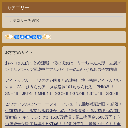
カテゴリー
おすすめサイト
おネコさん的まとめ速報 僕の彼女はエリーちゃん人形！豆腐メ
ンタルメンヘラ電波中年アルバイターのぬいぐるみ男子末路編
アイドッフル！ ワタクシ的まとめ速報 地下格闘アイドルだい
すき！23 ひうらのアニメ放送局101ちゃんねる BNK48 ！
SNH48！JKT48！MNL48！SGO48！GNZ48！STU48！SKE48
ヒウラッフルのハーニーフィニッシュゴミ屋敷補完計画 ＜必殺！
生前整理人！孤立し孤独死からの～特殊清掃・遺品整理への道F
完結編＞ キャッシング計1500万返済：厨二病借金3500万円！う
つ病統合失調症14年生HKT46！！9期研究生、最後のサイト！全