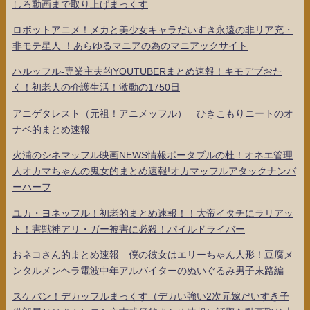
しろ動画まで取り上げまっくす
ロボットアニメ！メカと美少女キャラだいすき永遠の非リア充・
非モテ星人 ！あらゆるマニアの為のマニアックサイト
ハルッフル-専業主夫的YOUTUBERまとめ速報！キモデブおた
く！初老人の介護生活！激動の1750日
アニゲタレスト（元祖！アニメッフル） ひきこもりニートのオ
ナベ的まとめ速報
火浦のシネマッフル映画NEWS情報ポータブルの杜！オネエ管理
人オカマちゃんの鬼女的まとめ速報!オカマッフルアタックナンバ
ーハーフ
ユカ・ヨネッフル！初老的まとめ速報！！大帝イタチにラリアッ
ト！害獣神アリ・ガー被害に必殺！パイルドライバー
おネコさん的まとめ速報 僕の彼女はエリーちゃん人形！豆腐メ
ンタルメンヘラ電波中年アルバイターのぬいぐるみ男子末路編
スケバン！デカッフルまっくす（デカい強い2次元嫁だいすき子