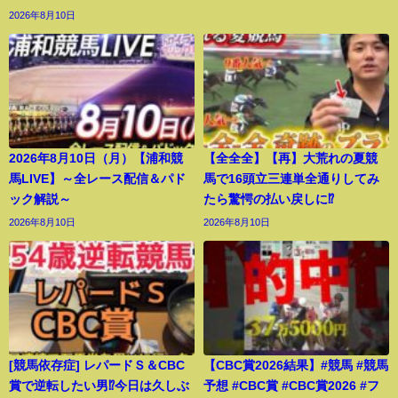
2026年8月10日
2026年8月10日（月）【浦和競
【全全全】【再】大荒れの夏競
馬LIVE】～全レース配信＆パド
馬で16頭立三連単全通りしてみ
ック解説～
たら驚愕の払い戻しに⁉︎
2026年8月10日
2026年8月10日
[競馬依存症] レパードＳ＆CBC
【CBC賞2026結果】#競馬 #競馬
賞で逆転したい男⁉️今日は久しぶ
予想 #CBC賞 #CBC賞2026 #フ