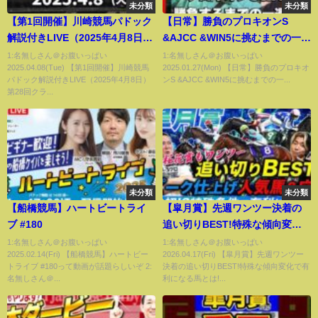
未分類
未分類
【第1回開催】川崎競馬パドック
【日常】勝負のプロキオンS
解説付きLIVE（2025年4月8日）
&AJCC &WIN5に挑むまでの一週
第28回クラウンカップSⅢ
間Vlog日記。
1:名無しさん＠お腹いっぱい
1:名無しさん＠お腹いっぱい
2025.04.08(Tue) 【第1回開催】川崎競馬
2025.01.27(Mon) 【日常】勝負のプロキオ
パドック解説付きLIVE（2025年4月8日）
ンS &AJCC &WIN5に挑むまでの一...
第28回クラ...
未分類
未分類
【船橋競馬】ハートビートライ
【皐月賞】先週ワンツー決着の
ブ #180
追い切りBEST!特殊な傾向変化
で有利になる馬とは!?
1:名無しさん＠お腹いっぱい
1:名無しさん＠お腹いっぱい
2025.02.14(Fri) 【船橋競馬】ハートビー
2026.04.17(Fri) 【皐月賞】先週ワンツー
トライブ #180って動画が話題らしいぞ 2:
決着の追い切りBEST!特殊な傾向変化で有
名無しさん＠...
利になる馬とは!...