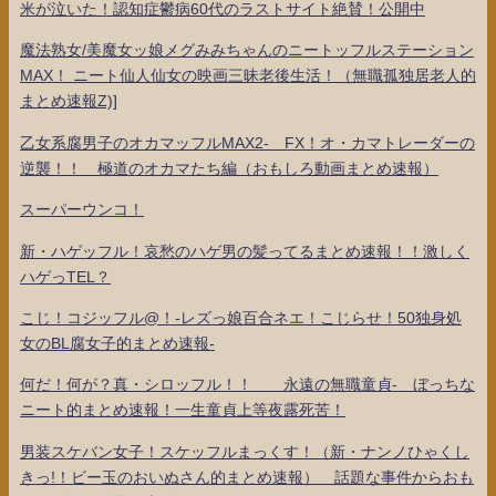
米が泣いた！認知症鬱病60代のラストサイト絶賛！公開中
魔法熟女/美魔女ッ娘メグみみちゃんのニートッフルステーション
MAX！ ニート仙人仙女の映画三昧老後生活！（無職孤独居老人的
まとめ速報Z)]
乙女系腐男子のオカマッフルMAX2- FX！オ・カマトレーダーの
逆襲！！ 極道のオカマたち編（おもしろ動画まとめ速報）
スーパーウンコ！
新・ハゲッフル！哀愁のハゲ男の髪ってるまとめ速報！！激しく
ハゲっTEL？
こじ！コジッフル@！-レズっ娘百合ネエ！こじらせ！50独身処
女のBL腐女子的まとめ速報-
何だ！何が？真・シロッフル！！ 永遠の無職童貞- ぼっちな
ニート的まとめ速報！一生童貞上等夜露死苦！
男装スケバン女子！スケッフルまっくす！（新・ナンノひゃくし
きっ!！ビー玉のおいぬさん的まとめ速報） 話題な事件からおも