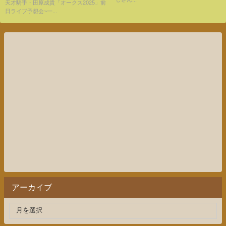
天才騎手・田原成貴「オークス2025」前
日ライブ予想会~一...
アーカイブ