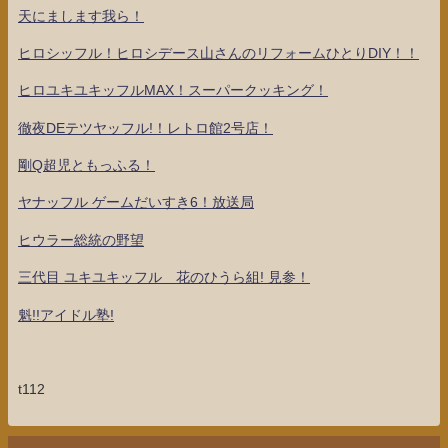
天にまします我ら！
ヒロシッフル！ヒロシデース山さんのリフォームひとりDIY！！
ヒロユキユキッフルMAX！スーパークッキング！
徹夜DEテツヤッフル!！レトロ館2号店！
剛Q超児ともっふる！
ヤナッフル ゲームだいすき6！放送局
ヒウラー総統の野望
三代目 ユキユキッフル 花のひうら組! 見参！
魁!!アイドル塾!
t112