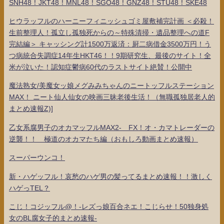
SNH48！JKT48！MNL48！SGO48！GNZ48！STU48！SKE48
ヒウラッフルのハーニーフィニッシュゴミ屋敷補完計画 ＜必殺！
生前整理人！孤立し孤独死からの～特殊清掃・遺品整理への道F
完結編＞ キャッシング計1500万返済：厨二病借金3500万円！う
つ病統合失調症14年生HKT46！！9期研究生、最後のサイト！全
米が泣いた！認知症鬱病60代のラストサイト絶賛！公開中
魔法熟女/美魔女ッ娘メグみみちゃんのニートッフルステーション
MAX！ ニート仙人仙女の映画三昧老後生活！（無職孤独居老人的
まとめ速報Z)]
乙女系腐男子のオカマッフルMAX2- FX！オ・カマトレーダーの
逆襲！！ 極道のオカマたち編（おもしろ動画まとめ速報）
スーパーウンコ！
新・ハゲッフル！哀愁のハゲ男の髪ってるまとめ速報！！激しく
ハゲっTEL？
こじ！コジッフル@！-レズっ娘百合ネエ！こじらせ！50独身処
女のBL腐女子的まとめ速報-