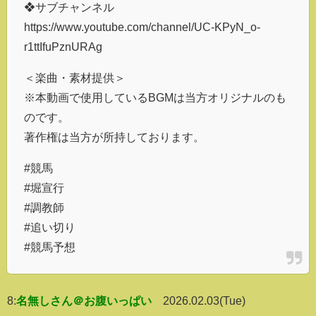
❖サブチャンネル
https://www.youtube.com/channel/UC-KPyN_o-
r1ttIfuPznURAg
＜楽曲・素材提供＞
※本動画で使用しているBGMは当方オリジナルのも
のです。
著作権は当方が所持しております。
#競馬
#堀宣行
#調教師
#追い切り
#競馬予想
8:
名無しさん＠お腹いっぱい
2026.02.03(Tue)