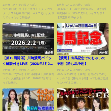
ら増えてもうた
【東京新聞杯/きさらぎ賞】
1:名無しさん＠お腹いっぱい
1:名無しさん＠お腹いっぱい
2025.07.18(Fri) 【ドッキリ】スタッフの
2026.02.10(Tue) 中央競馬全レース予想】
ボーナス全額競馬に突っ込んであげたら増
年間回収率168％の先出しライブ配信！
えてもうたって動画が...
【東京新聞杯/きさら...
未分類
未分類
【第12回開催】川崎競馬パドッ
【競馬】有馬記念でのじゃいの
ク解説付きLIVE（2026年2月2
予想【勝ち馬予想】
日）
1:名無しさん＠お腹いっぱい
1:名無しさん＠お腹いっぱい
2026.02.02(Mon) 【第12回開催】川崎競馬
2025.12.27(Sat) 【競馬】有馬記念でのじ
パドック解説付きLIVE（2026年2月2日）
ゃいの予想【勝ち馬予想】って動画が話題
って動画が...
らしいぞ 2:名無し...