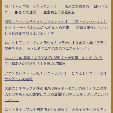
何だ！何が？真・シロッフル！！ 永遠の無職童貞- ぼっちな
ニート的まとめ速報！一生童貞上等夜露死苦！
男装スケバン女子！スケッフルまっくす！（新・ナンノひゃくし
きっ!！ビー玉のおいぬさん的まとめ速報） 話題な事件からおも
しろ動画まで取り上げまっくす
ロボットアニメ！メカと美少女キャラだいすき永遠の非リア充・
非モテ星人 ！あらゆるマニアの為のマニアックサイト
ハルッフル-専業主夫的YOUTUBERまとめ速報！キモデブおた
く！初老人の介護生活！激動の1750日
アニゲタレスト（元祖！アニメッフル） ひきこもりニートのオ
ナベ的まとめ速報
火浦のシネマッフル映画NEWS情報ポータブルの杜！オネエ管理
人オカマちゃんの鬼女的まとめ速報!オカマッフルアタックナンバ
ーハーフ
ユカ・ヨネッフル！初老的まとめ速報！！大帝イタチにラリアッ