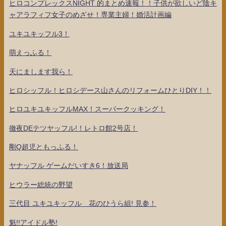
ヒロコンプレックスNIGHT 的まとめ速報！！子供が欲しいど陰キ
ャアラフィフ女子のめざせ！専業主婦！婚活計画編
ユキユキッフル3！
萌えっふる！
天にまします我ら！
ヒロシッフル！ヒロシデース山さんのリフォームひとりDIY！！
ヒロユキユキッフルMAX！スーパークッキング！
徹夜DEテツヤッフル!！レトロ館2号店！
剛Q超児ともっふる！
ヤナッフル ゲームだいすき6！放送局
ヒウラー総統の野望
三代目 ユキユキッフル 花のひうら組! 見参！
魁!!アイドル塾!