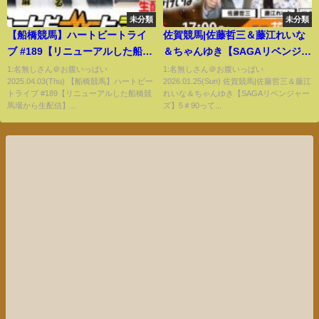
未分類
未分類
【船橋競馬】ハートビートライ
佐賀競馬|佐藤哲三＆藤江れいな
ブ #189【リニューアルした船橋
＆ちゃんゆき【SAGAリベンジャ
競馬場から生配信】
ーズ】5＃90
1:名無しさん＠お腹いっぱい
1:名無しさん＠お腹いっぱい
2025.04.03(Thu) 【船橋競馬】ハートビー
2026.01.25(Sun) 佐賀競馬|佐藤哲三＆藤江
トライブ #189【リニューアルした船橋競
れいな＆ちゃんゆき【SAGAリベンジャー
馬場から生配信】...
ズ】5＃90って...