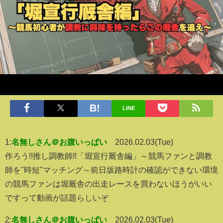
LINE
1:
名無しさん＠お腹いっぱい
2026.02.03(Tue)
作ろう!!推し調教師!!「堀宣行厩舎編」～競馬ファンと調教
師を"時短"マッチング～前日坂路時計の確認ができない環境
の競馬ファンは堀厩舎の出走レースを買わないほうがいい
ですって動画が話題らしいぞ
2:
名無しさん＠お腹いっぱい
2026.02.03(Tue)