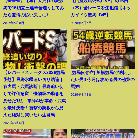
【全全全】【再】大荒れの夏競
【門別競馬公式LIVE】8月6日
馬で16頭立三連単全通りしてみ
（木）全レースを生配信【ホッ
たら驚愕の払い戻しに⁉︎
カイドウ競馬LIVE】
2026年8月6日
2026年8月6日
【レパードステークス2026競馬
[競馬依存症] 船橋競馬で逆転し
予想】最終水曜追い切り結論｜
たい男‼️ 今月は攻める男の秘策の
有力馬・穴馬診断｜最終追い切
馬券‼️
りで評価急変！怪物級の動きを
2026年8月6日
見せた1頭…軍師AIが本命・穴馬
を最終決断！衝撃の調教から見
えた絶対に買いたい注目馬
2026年8月6日