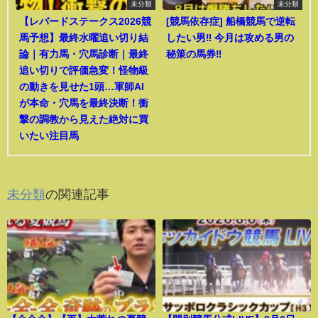
未分類
未分類
【レパードステークス2026競
[競馬依存症] 船橋競馬で逆転
馬予想】最終水曜追い切り結
したい男‼️ 今月は攻める男の
論｜有力馬・穴馬診断｜最終
秘策の馬券‼️
追い切りで評価急変！怪物級
の動きを見せた1頭…軍師AI
が本命・穴馬を最終決断！衝
撃の調教から見えた絶対に買
いたい注目馬
未分類
の関連記事