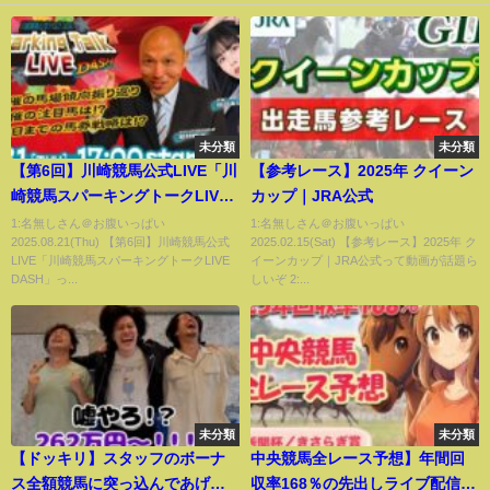
未分類
未分類
【第6回】川崎競馬公式LIVE「川
【参考レース】2025年 クイーン
崎競馬スパーキングトークLIVE
カップ｜JRA公式
DASH」
1:名無しさん＠お腹いっぱい
1:名無しさん＠お腹いっぱい
2025.08.21(Thu) 【第6回】川崎競馬公式
2025.02.15(Sat) 【参考レース】2025年 ク
LIVE「川崎競馬スパーキングトークLIVE
イーンカップ｜JRA公式って動画が話題ら
DASH」っ...
しいぞ 2:...
未分類
未分類
【ドッキリ】スタッフのボーナ
中央競馬全レース予想】年間回
ス全額競馬に突っ込んであげた
収率168％の先出しライブ配信！