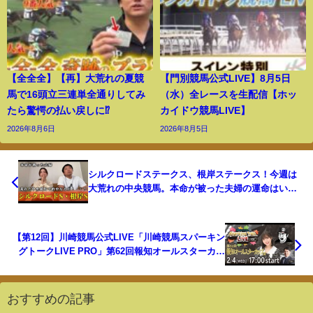
【全全全】【再】大荒れの夏競
【門別競馬公式LIVE】8月5日
馬で16頭立三連単全通りしてみ
（水）全レースを生配信【ホッ
たら驚愕の払い戻しに⁉︎
カイドウ競馬LIVE】
2026年8月6日
2026年8月5日
シルクロードステークス、根岸ステークス！今週は
大荒れの中央競馬。本命が被った夫婦の運命はいか
に・・・？
【第12回】川崎競馬公式LIVE「川崎競馬スパーキン
グトークLIVE PRO」第62回報知オールスターカッ
プSIII
おすすめの記事