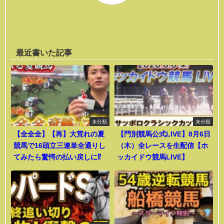
最近書いた記事
未分類
未分類
【全全全】【再】大荒れの夏
【門別競馬公式LIVE】8月6日
競馬で16頭立三連単全通りし
（木）全レースを生配信【ホ
てみたら驚愕の払い戻しに⁉︎
ッカイドウ競馬LIVE】