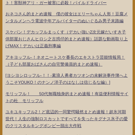
ト！害獣神アリ・ガー被害に必殺！パイルドライバー
おネコさん的まとめ速報 僕の彼女はエリーちゃん人形！豆腐メ
ンタルメンヘラ電波中年アルバイターのぬいぐるみ男子末路編
スケバン！デカッフルまっくす（デカい強い2次元嫁だいすき子
供部屋おじさんヒロシ之古惑仔的まとめ速報）話題な動画取り上
げMAX！デカいは正義刑事編
アキヨッフル-！ネオニートスケ番長のエキストラ芸能情報局！
（子ども部屋おばさんの自宅警備員的まとめ速報）
[ヨシヨシロッフル-！！-素浪人勇者カツオンの未解決事件簿へよ
うこそYOUKO！のナンノ洋子のはなしは信じるな編）]
モリッフル！ 50代無職独身的まとめ速報！有益便利情報サイ
トの杜 モリッフル
ユキユキッフル2！ど底辺的一同驚愕騒然まとめ速報！超氷河期
世代！人生の強制ロスカットですべてを失ったキグナス氷子の愛
のクリスタルキングボンビー脱出大作戦