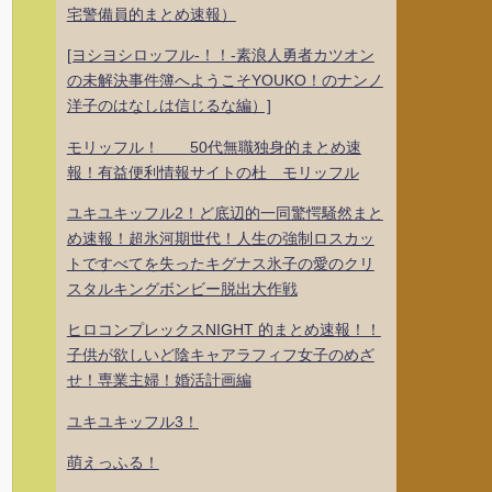
宅警備員的まとめ速報）
[ヨシヨシロッフル-！！-素浪人勇者カツオン
の未解決事件簿へようこそYOUKO！のナンノ
洋子のはなしは信じるな編）]
モリッフル！ 50代無職独身的まとめ速
報！有益便利情報サイトの杜 モリッフル
ユキユキッフル2！ど底辺的一同驚愕騒然まと
め速報！超氷河期世代！人生の強制ロスカッ
トですべてを失ったキグナス氷子の愛のクリ
スタルキングボンビー脱出大作戦
ヒロコンプレックスNIGHT 的まとめ速報！！
子供が欲しいど陰キャアラフィフ女子のめざ
せ！専業主婦！婚活計画編
ユキユキッフル3！
萌えっふる！