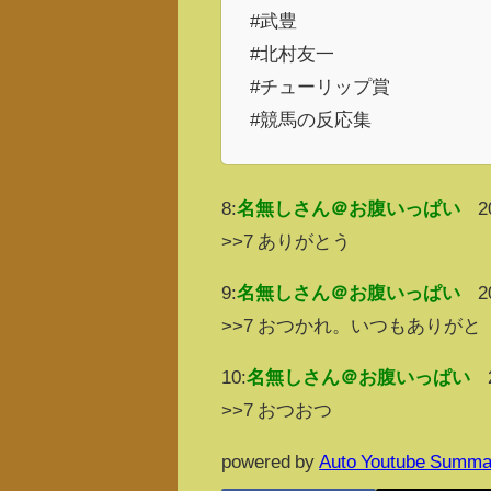
#武豊
#北村友一
#チューリップ賞
#競馬の反応集
8:
名無しさん＠お腹いっぱい
2
>>7 ありがとう
9:
名無しさん＠お腹いっぱい
2
>>7 おつかれ。いつもありがと
10:
名無しさん＠お腹いっぱい
>>7 おつおつ
powered by
Auto Youtube Summa