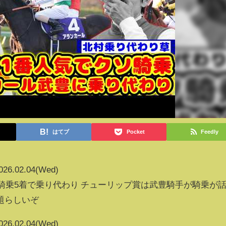
はてブ
Pocket
Feedly
026.02.04(Wed)
騎乗5着で乗り代わり チューリップ賞は武豊騎手が騎乗が
題らしいぞ
026.02.04(Wed)