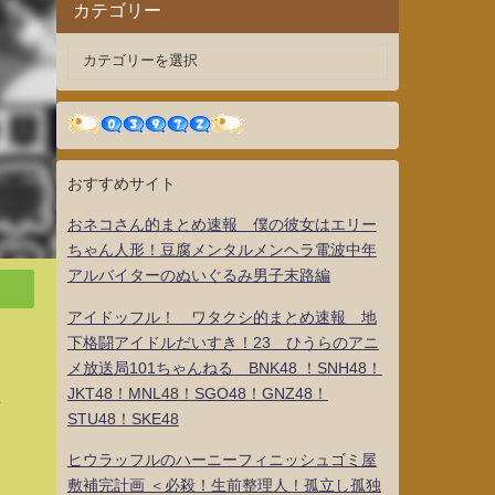
カテゴリー
おすすめサイト
おネコさん的まとめ速報 僕の彼女はエリー
ちゃん人形！豆腐メンタルメンヘラ電波中年
アルバイターのぬいぐるみ男子末路編
アイドッフル！ ワタクシ的まとめ速報 地
下格闘アイドルだいすき！23 ひうらのアニ
メ放送局101ちゃんねる BNK48 ！SNH48！
JKT48！MNL48！SGO48！GNZ48！
話
STU48！SKE48
ヒウラッフルのハーニーフィニッシュゴミ屋
敷補完計画 ＜必殺！生前整理人！孤立し孤独