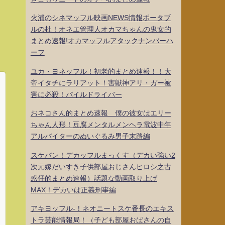
火浦のシネマッフル映画NEWS情報ポータブ
ルの杜！オネエ管理人オカマちゃんの鬼女的
まとめ速報!オカマッフルアタックナンバーハ
ーフ
ユカ・ヨネッフル！初老的まとめ速報！！大
帝イタチにラリアット！害獣神アリ・ガー被
害に必殺！パイルドライバー
おネコさん的まとめ速報 僕の彼女はエリー
ちゃん人形！豆腐メンタルメンヘラ電波中年
アルバイターのぬいぐるみ男子末路編
スケバン！デカッフルまっくす（デカい強い2
次元嫁だいすき子供部屋おじさんヒロシ之古
惑仔的まとめ速報）話題な動画取り上げ
MAX！デカいは正義刑事編
アキヨッフル-！ネオニートスケ番長のエキス
トラ芸能情報局！（子ども部屋おばさんの自