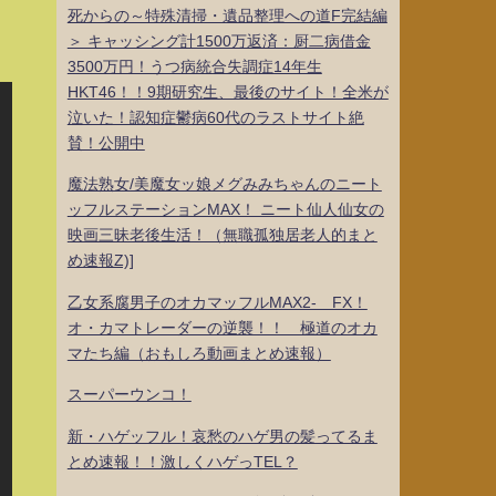
死からの～特殊清掃・遺品整理への道F完結編
＞ キャッシング計1500万返済：厨二病借金
3500万円！うつ病統合失調症14年生
HKT46！！9期研究生、最後のサイト！全米が
泣いた！認知症鬱病60代のラストサイト絶
賛！公開中
魔法熟女/美魔女ッ娘メグみみちゃんのニート
ッフルステーションMAX！ ニート仙人仙女の
映画三昧老後生活！（無職孤独居老人的まと
め速報Z)]
乙女系腐男子のオカマッフルMAX2- FX！
オ・カマトレーダーの逆襲！！ 極道のオカ
マたち編（おもしろ動画まとめ速報）
スーパーウンコ！
新・ハゲッフル！哀愁のハゲ男の髪ってるま
とめ速報！！激しくハゲっTEL？