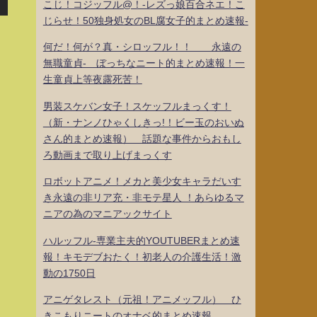
こじ！コジッフル@！-レズっ娘百合ネエ！こ
じらせ！50独身処女のBL腐女子的まとめ速報-
何だ！何が？真・シロッフル！！ 永遠の
無職童貞- ぼっちなニート的まとめ速報！一
生童貞上等夜露死苦！
男装スケバン女子！スケッフルまっくす！
（新・ナンノひゃくしきっ!！ビー玉のおいぬ
さん的まとめ速報） 話題な事件からおもし
ろ動画まで取り上げまっくす
ロボットアニメ！メカと美少女キャラだいす
き永遠の非リア充・非モテ星人 ！あらゆるマ
ニアの為のマニアックサイト
ハルッフル-専業主夫的YOUTUBERまとめ速
報！キモデブおたく！初老人の介護生活！激
動の1750日
アニゲタレスト（元祖！アニメッフル） ひ
きこもりニートのオナベ的まとめ速報