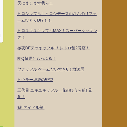
天にまします我ら！
ヒロシッフル！ヒロシデース山さんのリフォ
ームひとりDIY！！
ヒロユキユキッフルMAX！スーパークッキン
グ！
徹夜DEテツヤッフル!！レトロ館2号店！
剛Q超児ともっふる！
ヤナッフル ゲームだいすき6！放送局
ヒウラー総統の野望
三代目 ユキユキッフル 花のひうら組! 見
参！
魁!!アイドル塾!