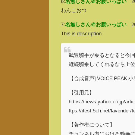
6:
名無しさん＠お腹いっぱい
2
わんこおつ
7:
名無しさん＠お腹いっぱい
2
This is description
武豊騎手が乗るとなると今
継続騎乗してくれるなら上
【合成音声] VOICE PEAK 
【引用元】
https://news.yahoo.co.jp/ar
ttps://itest.5ch.net/lavender
【著作権について】
チャンネル内における動画