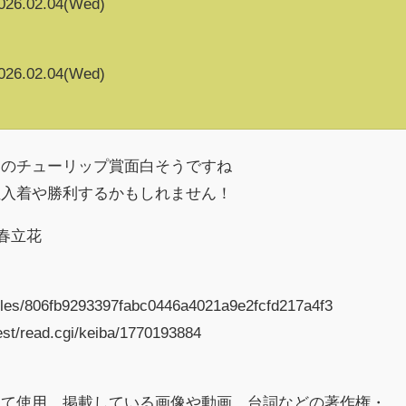
026.02.04(Wed)
026.02.04(Wed)
回のチューリップ賞面白そうですね
位入着や勝利するかもしれません！
小春立花
ticles/806fb9293397fabc0446a4021a9e2fcfd217a4f3
/test/read.cgi/keiba/1770193884
にて使用、掲載している画像や動画、台詞などの著作権・