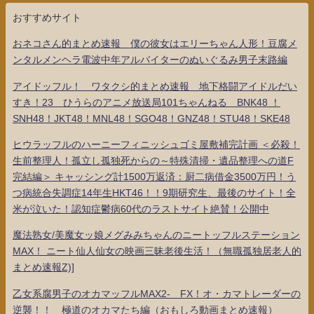
おすすめサイト
おネコさん的まとめ速報 僕の彼女はエリーちゃん人形！豆腐メ
ンタルメンヘラ電波中年アルバイターのぬいぐるみ男子末路編
アイドッフル！ ワタクシ的まとめ速報 地下格闘アイドルだい
すき！23 ひうらのアニメ放送局101ちゃんねる BNK48 ！
SNH48！JKT48！MNL48！SGO48！GNZ48！STU48！SKE48
ヒウラッフルのハーニーフィニッシュゴミ屋敷補完計画 ＜必殺！
生前整理人！孤立し孤独死からの～特殊清掃・遺品整理への道F
完結編＞ キャッシング計1500万返済：厨二病借金3500万円！う
つ病統合失調症14年生HKT46！！9期研究生、最後のサイト！全
米が泣いた！認知症鬱病60代のラストサイト絶賛！公開中
魔法熟女/美魔女ッ娘メグみみちゃんのニートッフルステーション
MAX！ ニート仙人仙女の映画三昧老後生活！（無職孤独居老人的
まとめ速報Z)]
乙女系腐男子のオカマッフルMAX2- FX！オ・カマトレーダーの
逆襲！！ 極道のオカマたち編（おもしろ動画まとめ速報）