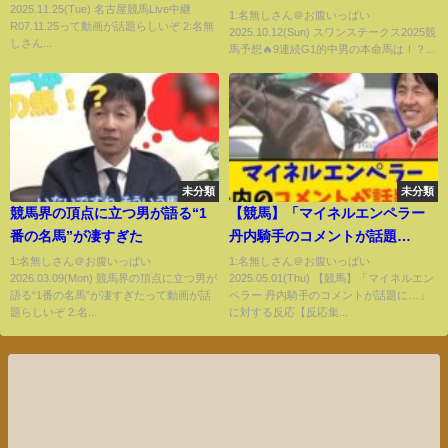
2025.11.25(Tue) 名古屋競馬Live中継
1:名無しさん＠お腹いっぱい
R07.11.25って動画が話題らしいぞ 2:名無
2025.10.12(Sun) スワンステークス2025競
しさん...
馬予想🔥9連続G1的中男の本命馬は！？...
未分類
未分類
競馬界の頂点に立つ男が語る“1
【競馬】「マイネルエンペラー
番の名馬”が凄すぎた
丹内騎手のコメントが話題
に…」に対する反応【反応集】
1:名無しさん＠お腹いっぱい
1:名無しさん＠お腹いっぱい
2026.03.09(Mon) 競馬界の頂点に立つ男が
2025.05.01(Thu) 【競馬】「マイネルエン
語る“1番の名馬”が凄すぎたって動画が話
ペラー 丹内騎手のコメントが話題に…」
題らしいぞ 2:名...
に対する反応【反応集...