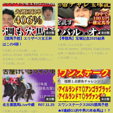
の／解説：市川俊吾（日刊競
ル＞
馬）】
未分類
未分類
【競馬予想】エリザベス女王杯
【帯競馬】宝塚記念2025結果
はこの4頭！
1:名無しさん＠お腹いっぱい
2025.06.16(Mon) 【帯競馬】宝塚記念2025
1:名無しさん＠お腹いっぱい
結果って動画が話題らしいぞ 2:名無しさ
2025.11.15(Sat) 【競馬予想】エリザベス
ん＠お腹いっぱ...
女王杯はこの4頭！って動画が話題らしい
ぞ 2:名無しさん＠...
未分類
未分類
名古屋競馬Live中継 R07.11.25
スワンステークス2025競馬予想
🔥9連続G1的中男の本命馬は！？
1:名無しさん＠お腹いっぱい