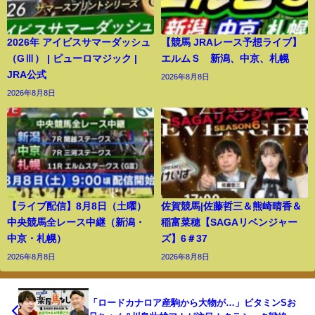
2026年 アイビスサマーダッシュ
【競馬 JRAレース予想ライブ】
（GⅢ） | ピューロマジック |
エルムＳ 新潟、中京、札幌
JRA公式
2026年8月8日
2026年8月8日
【ライブ配信】8月8日（土曜）
佐賀競馬|佐藤哲三＆熊崎晴香＆
中央競馬全レース中継（新潟・
稲富菜穂【SAGAリベンジャー
中京・札幌）
ズ】6＃37
2026年8月8日
2026年8月8日
「ロードカナロア産駒から大物が…」ビタミンSお