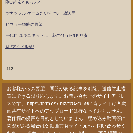
剛Q超児ともっふる！
ヤナッフル ゲームだいすき6！放送局
ヒウラー総統の野望
三代目 ユキユキッフル 花のひうら組! 見参！
魁!!アイドル塾!
t112
お客様からの要望、問題がある記事を削除、送信防止措
置にできる限り応じます。お問い合わせのサイトアドレ
スです。 https://form.os7.biz/f/c82c6596/ 当サイトは各動
画共有サイトへのアップロードは行なっておりません、
著作権の侵害を目的としていません、埋め込み動画等に
問題がある場合は各動画共有サイト元へお問い合わせく
ださい 。当サイトのコンテンツに関して、著作権等の