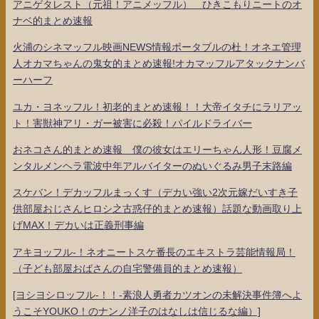
アニゲタレスト（元祖！アニメッフル） ひきこもりニートのオ
ナベ的まとめ速報
火浦のシネマッフル映画NEWS情報ポータブルの杜！オネエ管理
人オカマちゃんの鬼女的まとめ速報!オカマッフルアタックナンバ
ーハーフ
ユカ・ヨネッフル！初老的まとめ速報！！大帝イタチにラリアッ
ト！害獣神アリ・ガー被害に必殺！パイルドライバー
おネコさん的まとめ速報 僕の彼女はエリーちゃん人形！豆腐メ
ンタルメンヘラ電波中年アルバイターのぬいぐるみ男子末路編
スケバン！デカッフルまっくす（デカい強い2次元嫁だいすき子
供部屋おじさんヒロシ之古惑仔的まとめ速報）話題な動画取り上
げMAX！デカいは正義刑事編
アキヨッフル-！ネオニートスケ番長のエキストラ芸能情報局！
（子ども部屋おばさんの自宅警備員的まとめ速報）
[ヨシヨシロッフル-！！-素浪人勇者カツオンの未解決事件簿へよ
うこそYOUKO！のナンノ洋子のはなしは信じるな編）]