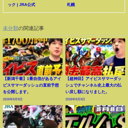
ック | JRA公式
札幌
未分類
の関連記事
【新潟千着】1番自信があるアイ
【超神回】アイビスサマーダッ
ビスサマーダッシュの直前予想
シュでチャンネル史上最大の払
を公開します。
い戻し額になりました。
2026年8月9日
2026年8月9日