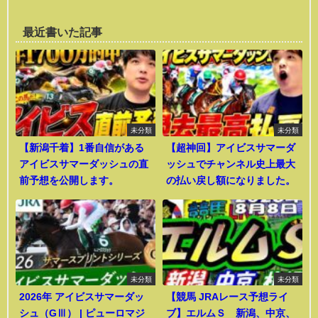
最近書いた記事
未分類
未分類
【新潟千着】1番自信がある
【超神回】アイビスサマーダ
アイビスサマーダッシュの直
ッシュでチャンネル史上最大
前予想を公開します。
の払い戻し額になりました。
未分類
未分類
2026年 アイビスサマーダッ
【競馬 JRAレース予想ライ
シュ（GⅢ） | ピューロマジ
ブ】エルムＳ 新潟、中京、