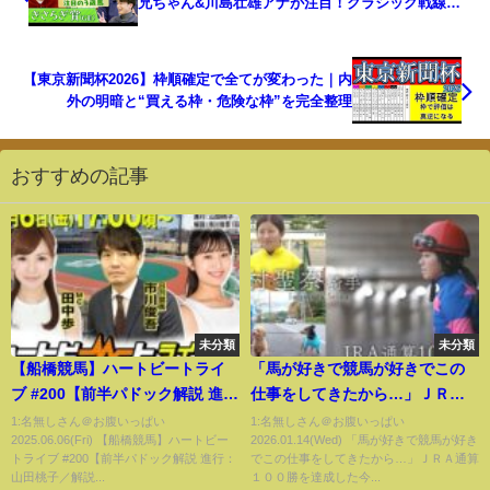
兄ちゃん&川島壮雄アナが注目！クラシック戦線で
活躍が期待される３歳馬！春の夢舞台を目指す若駒
が集結「きさらぎ賞(GⅢ)」の注目馬も！【楽屋馬な
し】
【東京新聞杯2026】枠順確定で全てが変わった｜内
外の明暗と“買える枠・危険な枠”を完全整理
おすすめの記事
未分類
未分類
【船橋競馬】ハートビートライ
「馬が好きで競馬が好きでこの
ブ #200【前半パドック解説 進
仕事をしてきたから…」ＪＲＡ
行：山田桃子／解説：市川俊吾
通算１００勝を達成した今村聖
1:名無しさん＠お腹いっぱい
1:名無しさん＠お腹いっぱい
2025.06.06(Fri) 【船橋競馬】ハートビー
2026.01.14(Wed) 「馬が好きで競馬が好き
（日刊競馬）】【後半出演 進
奈騎手の知られざる苦悩の日々
トライブ #200【前半パドック解説 進行：
でこの仕事をしてきたから…」ＪＲＡ通算
行：田中歩／ゲスト：白戸ゆめ
に密着！＜うまんちゅスペシャ
山田桃子／解説...
１００勝を達成した今...