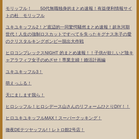
モリッフル！ 50代無職独身的まとめ速報！有益便利情報サイ
トの杜 モリッフル
ユキユキッフル2！ど底辺的一同驚愕騒然まとめ速報！超氷河期
世代！人生の強制ロスカットですべてを失ったキグナス氷子の愛
のクリスタルキングボンビー脱出大作戦
ヒロコンプレックスNIGHT 的まとめ速報！！子供が欲しいど陰キ
ャアラフィフ女子のめざせ！専業主婦！婚活計画編
ユキユキッフル3！
萌えっふる！
天にまします我ら！
ヒロシッフル！ヒロシデース山さんのリフォームひとりDIY！！
ヒロユキユキッフルMAX！スーパークッキング！
徹夜DEテツヤッフル!！レトロ館2号店！