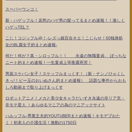
スーパーウンコ！
新・ハゲッフル！哀愁のハゲ男の髪ってるまとめ速報！！激しく
ハゲっTEL？
こじ！コジッフル@！-レズっ娘百合ネエ！こじらせ！50独身処
女のBL腐女子的まとめ速報-
何だ！何が？真・シロッフル！！ 永遠の無職童貞- ぼっちな
ニート的まとめ速報！一生童貞上等夜露死苦！
男装スケバン女子！スケッフルまっくす！（新・ナンノひゃくし
きっ!！ビー玉のおいぬさん的まとめ速報） 話題な事件からおも
しろ動画まで取り上げまっくす
ロボットアニメ！メカと美少女キャラだいすき永遠の非リア充・
非モテ星人 ！あらゆるマニアの為のマニアックサイト
ハルッフル-専業主夫的YOUTUBERまとめ速報！キモデブおた
く！初老人の介護生活！激動の1750日