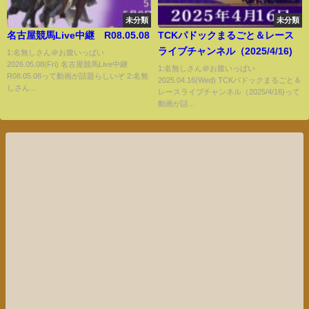
未分類
未分類
名古屋競馬Live中継 R08.05.08
TCKパドックまるごと＆レース
ライブチャンネル（2025/4/16)
1:名無しさん＠お腹いっぱい
2026.05.08(Fri) 名古屋競馬Live中継
1:名無しさん＠お腹いっぱい
R08.05.08って動画が話題らしいぞ 2:名無
2025.04.16(Wed) TCKパドックまるごと＆
しさん...
レースライブチャンネル（2025/4/16)って
動画が話...