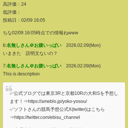
高評価：24
低評価：
投稿日：02/09 16:05
ちな02/09 16:05時点での情報ねwww
6:
名無しさん＠お腹いっぱい
2026.02.09(Mon)
いまきた 説明文ないの？
7:
名無しさん＠お腹いっぱい
2026.02.09(Mon)
This is description
✅公式ブログでは東京3Rと京都10Rの大和Sを予想し
ます！⇒https://ameblo.jp/yoko-yosou/
✅ソフトさんの競馬予想公式X(twitter)はこちら
⇒https://twitter.com/ebisu_channel