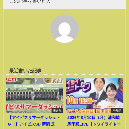
この記事を書いた人
最近書いた記事
未分類
未分類
【アイビスサマーダッシュ・
2026年8月10日（月）浦和競
GⅢ】アイビスSD 新潟 芝
馬予想LIVE【トワイライトー