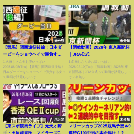
未分類
未分類
【競馬】関西遠征後編！日本ダ
【調教動画】2026年 東京新聞杯
ービーをショウヘイで勝負する
｜JRA公式
女
1:名無しさん＠お腹いっぱい
1:名無しさん＠お腹いっぱい
2025.06.05(Thu) 【競馬】関西遠征後編！
2026.02.10(Tue) 【調教動画】2026年 東
日本ダービーをショウヘイで勝負する女っ
京新聞杯｜JRA公式って動画が話題らしい
て動画が話題らしいぞ...
ぞ 2:名無し...
未分類
未分類
【東スポ競馬ライブ】元天才騎
マリーンカップ2025競馬予想🔥9
手・田原成貴氏「マイラーズC &
連続G1的中男の本命馬は！？