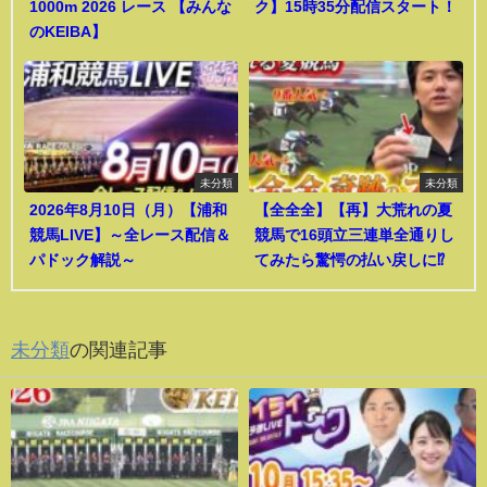
1000m 2026 レース 【みんな
ク】15時35分配信スタート！
のKEIBA】
未分類
未分類
2026年8月10日（月）【浦和
【全全全】【再】大荒れの夏
競馬LIVE】～全レース配信＆
競馬で16頭立三連単全通りし
パドック解説～
てみたら驚愕の払い戻しに⁉︎
未分類
の関連記事