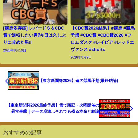
[競馬依存症] レパードＳ＆CBC
【CBC賞2026結果】#競馬 #競馬
賞で逆転したい男⁉️今日は久しぶ
予想 #CBC賞 #CBC賞2026 #フ
りに攻めた男‼️
ロムダスク #レイピア #レッドエ
ヴァンス #shorts
2026年8月10日
2026年8月9日
【東京新聞杯2026】蓮の競馬予想(最終結論)
【東京新聞杯2026最終予想】雪で順延・火曜開催の
異常事態｜データ崩壊…それでも残る本命と結論
おすすめの記事