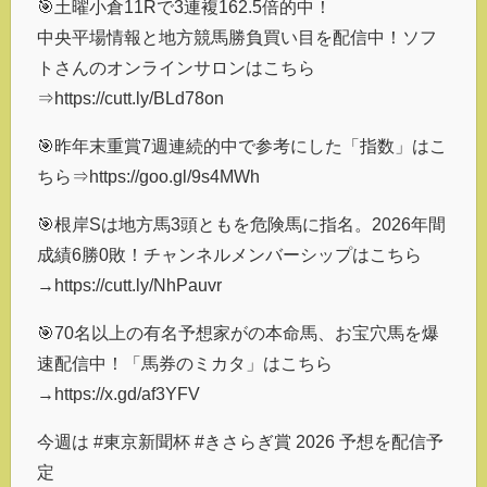
🎯土曜小倉11Rで3連複162.5倍的中！
中央平場情報と地方競馬勝負買い目を配信中！ソフ
トさんのオンラインサロンはこちら
⇒https://cutt.ly/BLd78on
🎯昨年末重賞7週連続的中で参考にした「指数」はこ
ちら⇒https://goo.gl/9s4MWh
🎯根岸Sは地方馬3頭ともを危険馬に指名。2026年間
成績6勝0敗！チャンネルメンバーシップはこちら
→https://cutt.ly/NhPauvr
🎯70名以上の有名予想家がの本命馬、お宝穴馬を爆
速配信中！「馬券のミカタ」はこちら
→https://x.gd/af3YFV
今週は #東京新聞杯 #きさらぎ賞 2026 予想を配信予
定