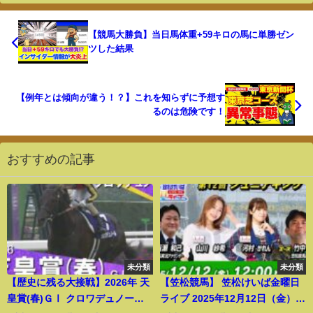
【競馬大勝負】当日馬体重+59キロの馬に単勝ゼン
ツした結果
【例年とは傾向が違う！？】これを知らずに予想す
るのは危険です！
おすすめの記事
未分類
未分類
【歴史に残る大接戦】2026年 天
【笠松競馬】 笠松けいば金曜日
皇賞(春)ＧⅠ クロワデュノー
ライブ 2025年12月12日（金）ー