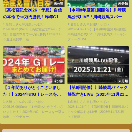
未分類
未分類
【高松宮記念2026・予想】自信
【令和8年度第1回開催】川崎競
の本命で○○万円勝負！昨年G1・
馬公式LIVE「川崎競馬スパーキ
６週連続的中！絶好調で話題沸
ングトークLIVE LABO PLUS／
1:名無しさん＠お腹いっぱい
1:名無しさん＠お腹いっぱい
2026.04.01(Wed) 【高松宮記念2026・予
2026.04.09(Thu) 【令和8年度第1回開催】
騰のプロ予想家が高配当３連単
LABO」
想】自信の本命で○○万円勝負！昨年G1・
川崎競馬公式LIVE「川崎競馬スパーキン
の買い目まで公開！！
６週連続的中！絶...
グトークLIVE...
未分類
未分類
【１年間ありがとうございまし
【第9回開催】川崎競馬パドック
た！】2024年のGⅠレースを一
解説付きLIVE（2025年11月21
挙大放出！ドウデュース、ダノ
日）
1:名無しさん＠お腹いっぱい
1:名無しさん＠お腹いっぱい
2025.03.09(Sun) 【１年間ありがとうござ
2025.11.21(Fri) 【第9回開催】川崎競馬パ
ンデサイル、チェルヴィニア、
いました！】2024年のGⅠレースを一挙大
ドック解説付きLIVE（2025年11月21日）
レモンポップ…数々の名勝負・
放出！ドウデュー...
って動画...
名レースをもう一度！