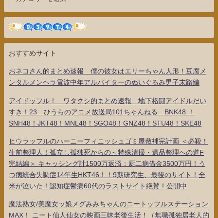
おすすめサイト
おネコさん的まとめ速報 僕の彼女はエリーちゃん人形！豆腐メ
ンタルメンヘラ電波中年アルバイターのぬいぐるみ男子末路編
アイドッフル！ ワタクシ的まとめ速報 地下格闘アイドルだい
すき！23 ひうらのアニメ放送局101ちゃんねる BNK48 ！
SNH48！JKT48！MNL48！SGO48！GNZ48！STU48！SKE48
ヒウラッフルのハーニーフィニッシュゴミ屋敷補完計画 ＜必殺！
生前整理人！孤立し孤独死からの～特殊清掃・遺品整理への道F
完結編＞ キャッシング計1500万返済：厨二病借金3500万円！う
つ病統合失調症14年生HKT46！！9期研究生、最後のサイト！全
米が泣いた！認知症鬱病60代のラストサイト絶賛！公開中
魔法熟女/美魔女ッ娘メグみみちゃんのニートッフルステーション
MAX！ ニート仙人仙女の映画三昧老後生活！（無職孤独居老人的