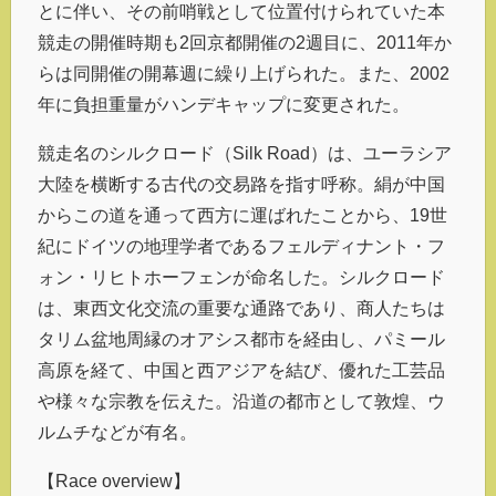
とに伴い、その前哨戦として位置付けられていた本
競走の開催時期も2回京都開催の2週目に、2011年か
らは同開催の開幕週に繰り上げられた。また、2002
年に負担重量がハンデキャップに変更された。
競走名のシルクロード（Silk Road）は、ユーラシア
大陸を横断する古代の交易路を指す呼称。絹が中国
からこの道を通って西方に運ばれたことから、19世
紀にドイツの地理学者であるフェルディナント・フ
ォン・リヒトホーフェンが命名した。シルクロード
は、東西文化交流の重要な通路であり、商人たちは
タリム盆地周縁のオアシス都市を経由し、パミール
高原を経て、中国と西アジアを結び、優れた工芸品
や様々な宗教を伝えた。沿道の都市として敦煌、ウ
ルムチなどが有名。
【Race overview】