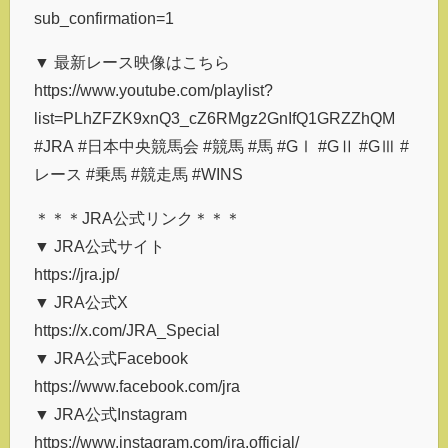
sub_confirmation=1
▼ 最新レース映像はこちら
https://www.youtube.com/playlist?
list=PLhZFZK9xnQ3_cZ6RMgz2GnIfQ1GRZZhQM
#JRA #日本中央競馬会 #競馬 #馬 #GⅠ #GⅡ #GⅢ #
レース #乗馬 #競走馬 #WINS
＊＊＊JRA公式リンク＊＊＊
▼ JRA公式サイト
https://jra.jp/
▼ JRA公式X
https://x.com/JRA_Special
▼ JRA公式Facebook
https://www.facebook.com/jra
▼ JRA公式Instagram
https://www.instagram.com/jra.official/