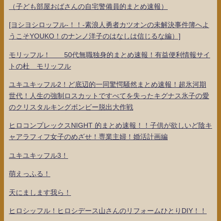
（子ども部屋おばさんの自宅警備員的まとめ速報）
[ヨシヨシロッフル-！！-素浪人勇者カツオンの未解決事件簿へよ
うこそYOUKO！のナンノ洋子のはなしは信じるな編）]
モリッフル！ 50代無職独身的まとめ速報！有益便利情報サイ
トの杜 モリッフル
ユキユキッフル2！ど底辺的一同驚愕騒然まとめ速報！超氷河期
世代！人生の強制ロスカットですべてを失ったキグナス氷子の愛
のクリスタルキングボンビー脱出大作戦
ヒロコンプレックスNIGHT 的まとめ速報！！子供が欲しいど陰キ
ャアラフィフ女子のめざせ！専業主婦！婚活計画編
ユキユキッフル3！
萌えっふる！
天にまします我ら！
ヒロシッフル！ヒロシデース山さんのリフォームひとりDIY！！