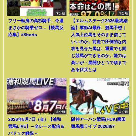
未分類
未分類
フリー転身の高杉騎手、今週
【エルムステーク2026最終結
まさかの騎乗ゼロ…【競馬反
論】軍師AI最終、競馬予想｜
応集】#Shorts
人気上位馬をそのまま信じて
いいのか。前走で圧倒的な内
容を見せた馬は、重賞でも同
じ競馬ができるのか。能力は
高いが・展開ひとつで頭まで
ある伏兵とは
未分類
未分類
2026年8月7日（金）【浦和
阪神アーバン競馬(HUK)園田
競馬LIVE】～全レース配信＆
競馬場ライブ 2026/8/7
パドック解説～