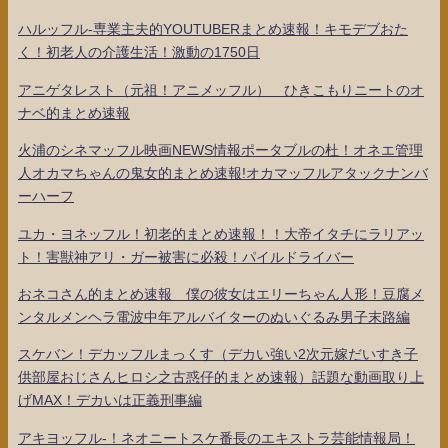
ハルッフル-専業主夫的YOUTUBERまとめ速報！キモデブおた
く！初老人の介護生活！激動の1750日
アニゲタレスト（元祖！アニメッフル） ひきこもりニートのオ
ナベ的まとめ速報
火浦のシネマッフル映画NEWS情報ポータブルの杜！オネエ管理
人オカマちゃんの鬼女的まとめ速報!オカマッフルアタックナンバ
ーハーフ
ユカ・ヨネッフル！初老的まとめ速報！！大帝イタチにラリアッ
ト！害獣神アリ・ガー被害に必殺！パイルドライバー
おネコさん的まとめ速報 僕の彼女はエリーちゃん人形！豆腐メ
ンタルメンヘラ電波中年アルバイターのぬいぐるみ男子末路編
スケバン！デカッフルまっくす（デカい強い2次元嫁だいすき子
供部屋おじさんヒロシ之古惑仔的まとめ速報）話題な動画取り上
げMAX！デカいは正義刑事編
アキヨッフル-！ネオニートスケ番長のエキストラ芸能情報局！