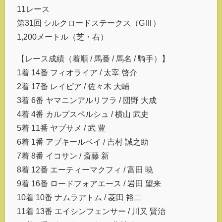
11レース
第31回 シルクロードステークス（GⅢ）
1,200メートル（芝・右）
【レース成績（着順 / 馬番 / 馬名 / 騎手）】
1着 14番 フィオライア / 太宰 啓介
2着 17番 レイピア / 佐々木 大輔
3着 6番 ヤマニンアルリフラ / 団野 大成
4着 4番 カルプスペルシュ / 横山 武史
5着 11番 ヤブサメ / 武 豊
6着 1番 アブキールベイ / 吉村 誠之助
7着 8番 イコサン / 斎藤 新
8着 12番 エーティーマクフィ / 富田 暁
9着 16番 ロードフォアエース / 岩田 望来
10着 10番 ナムラアトム / 菱田 裕二
11着 13番 エイシンフェンサー / 川又 賢治