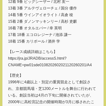
12着 9番 ビッグシーザー / 北村 友一
13着 3番 アルテヴェローチェ / 国分 優作
14着 5番 ウインアイオライト / 高倉 稜
15着 2番 ダノンマッキンリー / 高杉 吏麒
16着 7番 オタルエバー / 幸 英明
17着 18番 エコロレジーナ / 池添 謙一
18着 15番 カリボール / 酒井 学
【レース成績詳細はこちら】
https://jra.jp/JRADB/accessS.html?
CNAME=pw01sde0108202602021120260201/A4
【歴史】
1996年に4歳以上・別定の重賞競走として創設さ
れ、京都競馬場・芝1200メートルを舞台に行われて
いる。創設当初は4月の下旬に開催されていたが、
2000年に高松宮記念の開催時期が3月に移されたこ