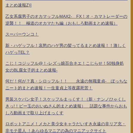
まとめ速報Z)]
乙女系腐男子のオカマッフルMAX2- FX！オ・カマトレーダーの
逆襲！！ 極道のオカマたち編（おもしろ動画まとめ速報）
スーパーウンコ！
新・ハゲッフル！哀愁のハゲ男の髪ってるまとめ速報！！激しく
ハゲっTEL？
こじ！コジッフル@！-レズっ娘百合ネエ！こじらせ！50独身処
女のBL腐女子的まとめ速報-
何だ！何が？真・シロッフル！！ 永遠の無職童貞- ぼっちな
ニート的まとめ速報！一生童貞上等夜露死苦！
男装スケバン女子！スケッフルまっくす！（新・ナンノひゃくし
きっ!！ビー玉のおいぬさん的まとめ速報） 話題な事件からおも
しろ動画まで取り上げまっくす
ロボットアニメ！メカと美少女キャラだいすき永遠の非リア充・
非モテ星人 ！あらゆるマニアの為のマニアックサイト