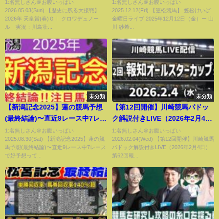
ル 実況：川島壮雄 【カンテレ
山川 紗希（dela）／河村 かれん
1:名無しさん＠お腹いっぱい
1:名無しさん＠お腹いっぱい
2026.05.03(Sun) 【歴史に残る大接戦】
2025.12.12(Fri) 【笠松競馬】 笠松けいば
公式】
（dela）／百瀬 和己（競馬実況
2026年 天皇賞(春)ＧⅠ クロワデュノー
金曜日ライブ 2025年12月12日（金）ー 山
アナ）／竹中 嘉康（競馬エー
ル 実況：川島壮...
川 紗希...
ス）
未分類
未分類
【新潟記念2025】蓮の競馬予想
【第12回開催】川崎競馬パドッ
(最終結論)〜直近9レース中7レー
ク解説付きLIVE（2026年2月4
スで好予想
日）第62回報知オールスターカ
1:名無しさん＠お腹いっぱい
1:名無しさん＠お腹いっぱい
2025.08.30(Sat) 【新潟記念2025】蓮の競
2026.02.04(Wed) 【第12回開催】川崎競馬
ップSⅢ
馬予想(最終結論)〜直近9レース中7レース
パドック解説付きLIVE（2026年2月4日）
で好予想って...
第62回報...