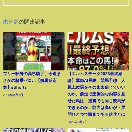
未分類
の関連記事
フリー転身の高杉騎手、今週ま
【エルムステーク2026最終結
さかの騎乗ゼロ…【競馬反応
論】軍師AI最終、競馬予想｜人
集】#Shorts
気上位馬をそのまま信じていい
のか。前走で圧倒的な内容を見
2026年8月7日
せた馬は、重賞でも同じ競馬が
できるのか。能力は高いが・展
開ひとつで頭まである伏兵とは
2026年8月7日