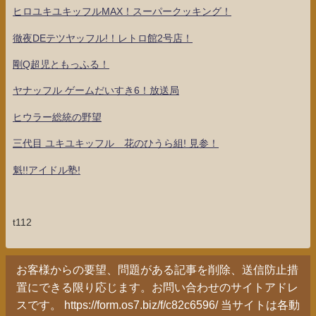
ヒロユキユキッフルMAX！スーパークッキング！
徹夜DEテツヤッフル!！レトロ館2号店！
剛Q超児ともっふる！
ヤナッフル ゲームだいすき6！放送局
ヒウラー総統の野望
三代目 ユキユキッフル 花のひうら組! 見参！
魁!!アイドル塾!
t112
お客様からの要望、問題がある記事を削除、送信防止措
置にできる限り応じます。お問い合わせのサイトアドレ
スです。 https://form.os7.biz/f/c82c6596/ 当サイトは各動