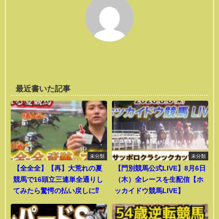
最近書いた記事
未分類
未分類
【全全全】【再】大荒れの夏
【門別競馬公式LIVE】8月6日
競馬で16頭立三連単全通りし
（木）全レースを生配信【ホ
てみたら驚愕の払い戻しに⁉︎
ッカイドウ競馬LIVE】