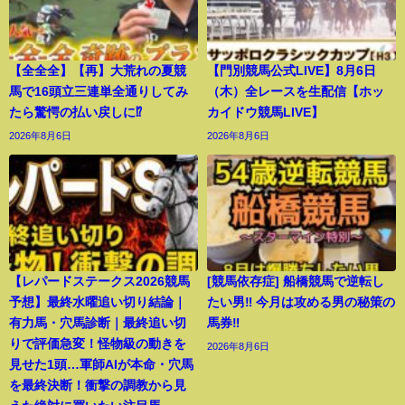
【全全全】【再】大荒れの夏競
【門別競馬公式LIVE】8月6日
馬で16頭立三連単全通りしてみ
（木）全レースを生配信【ホッ
たら驚愕の払い戻しに⁉︎
カイドウ競馬LIVE】
2026年8月6日
2026年8月6日
【レパードステークス2026競馬
[競馬依存症] 船橋競馬で逆転し
予想】最終水曜追い切り結論｜
たい男‼️ 今月は攻める男の秘策の
有力馬・穴馬診断｜最終追い切
馬券‼️
りで評価急変！怪物級の動きを
2026年8月6日
見せた1頭…軍師AIが本命・穴馬
を最終決断！衝撃の調教から見