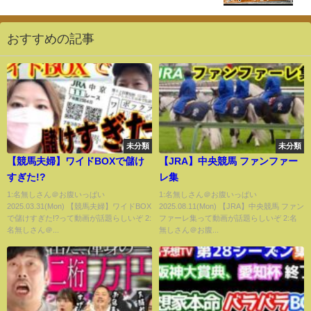
おすすめの記事
未分類
未分類
【競馬夫婦】ワイドBOXで儲け
【JRA】中央競馬 ファンファー
すぎた!?
レ集
1:名無しさん＠お腹いっぱい
1:名無しさん＠お腹いっぱい
2025.03.31(Mon) 【競馬夫婦】ワイドBOX
2025.08.11(Mon) 【JRA】中央競馬 ファン
で儲けすぎた!?って動画が話題らしいぞ 2:
ファーレ集って動画が話題らしいぞ 2:名
名無しさん＠...
無しさん＠お腹...