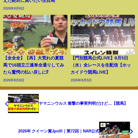
えた絶対に買いたい注目馬
2026年8月6日
【全全全】【再】大荒れの夏競
【門別競馬公式LIVE】8月5日
馬で16頭立三連単全通りしてみ
（水）全レースを生配信【ホッ
たら驚愕の払い戻しに⁉︎
カイドウ競馬LIVE】
2026年8月6日
2026年8月5日
ヤマニンウルス 衝撃の事実判明だけど…【競馬】
2026年 クイーン賞JpnIII｜第72回｜NAR公式