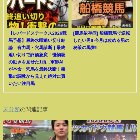
未分類
未分類
【レパードステークス2026競
[競馬依存症] 船橋競馬で逆転
馬予想】最終水曜追い切り結
したい男‼️ 今月は攻める男の
論｜有力馬・穴馬診断｜最終
秘策の馬券‼️
追い切りで評価急変！怪物級
の動きを見せた1頭…軍師AI
が本命・穴馬を最終決断！衝
撃の調教から見えた絶対に買
いたい注目馬
未分類
の関連記事