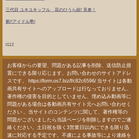
三代目 ユキユキッフル 花のひうら組! 見参！
魁!!アイドル塾!
t112
お客様からの要望、問題がある記事を削除、送信防止措
置にできる限り応じます。お問い合わせのサイトアドレ
スです。 https://form.os7.biz/f/c82c6596/ 当サイトは各動
画共有サイトへのアップロードは行なっておりません、
著作権の侵害を目的としていません、埋め込み動画等に
問題がある場合は各動画共有サイト元へお問い合わせく
ださい 。当サイトのコンテンツに関して、著作権等の
問題がございましたら当該ページを削除しますのでご連
絡ください。土日祝を除く3営業日以内にできる限り迅
速に対応する予定です。不慮による事故等により連絡を