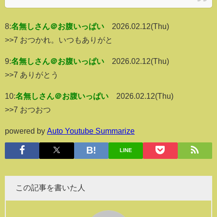
8:
名無しさん＠お腹いっぱい
2026.02.12(Thu)
>>7 おつかれ。いつもありがと
9:
名無しさん＠お腹いっぱい
2026.02.12(Thu)
>>7 ありがとう
10:
名無しさん＠お腹いっぱい
2026.02.12(Thu)
>>7 おつおつ
powered by
Auto Youtube Summarize
LINE
この記事を書いた人