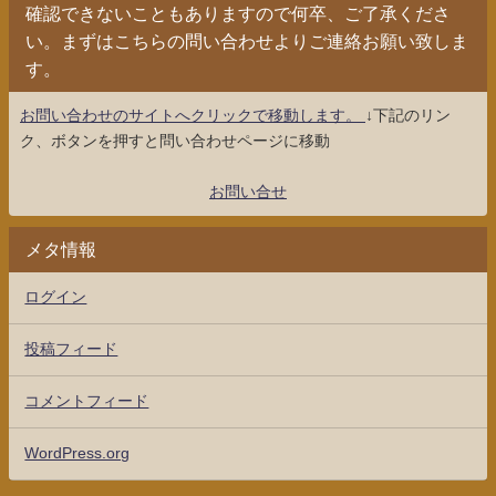
確認できないこともありますので何卒、ご了承くださ
い。まずはこちらの問い合わせよりご連絡お願い致しま
す。
お問い合わせのサイトへクリックで移動します。
↓下記のリン
ク、ボタンを押すと問い合わせページに移動
お問い合せ
メタ情報
ログイン
投稿フィード
コメントフィード
WordPress.org