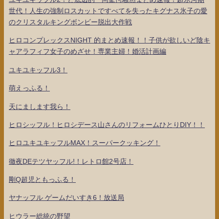
世代！人生の強制ロスカットですべてを失ったキグナス氷子の愛
のクリスタルキングボンビー脱出大作戦
ヒロコンプレックスNIGHT 的まとめ速報！！子供が欲しいど陰キ
ャアラフィフ女子のめざせ！専業主婦！婚活計画編
ユキユキッフル3！
萌えっふる！
天にまします我ら！
ヒロシッフル！ヒロシデース山さんのリフォームひとりDIY！！
ヒロユキユキッフルMAX！スーパークッキング！
徹夜DEテツヤッフル!！レトロ館2号店！
剛Q超児ともっふる！
ヤナッフル ゲームだいすき6！放送局
ヒウラー総統の野望