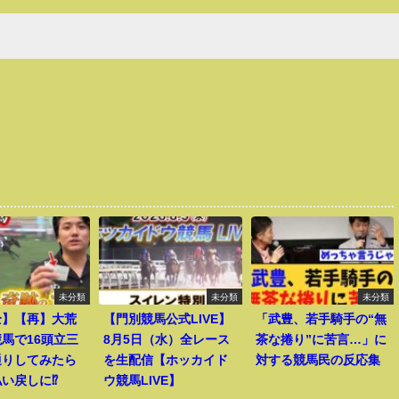
未分類
未分類
未分類
全】【再】大荒
【門別競馬公式LIVE】
「武豊、若手騎手の“無
馬で16頭立三
8月5日（水）全レース
茶な捲り”に苦言…」に
通りしてみたら
を生配信【ホッカイド
対する競馬民の反応集
い戻しに⁉︎
ウ競馬LIVE】