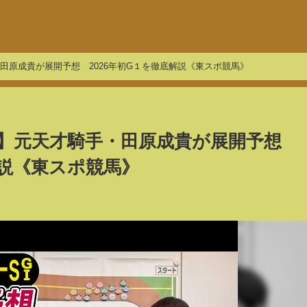
・田原成貴が展開予想 2026年初G１を徹底解説《東スポ競馬》
26】元天才騎手・田原成貴が展開予想
解説《東スポ競馬》