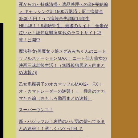
死からの～特殊清掃・遺品整理への道F完結編
＞ キャッシング計1500万返済：厨二病借金
3500万円！うつ病統合失調症14年生
HKT46！！9期研究生、最後のサイト！全米が
泣いた！認知症鬱病60代のラストサイト絶
賛！公開中
魔法熟女/美魔女ッ娘メグみみちゃんのニート
ッフルステーションMAX！ ニート仙人仙女の
映画三昧老後生活！（無職孤独居老人的まと
め速報Z)]
乙女系腐男子のオカマッフルMAX2- FX！
オ・カマトレーダーの逆襲！！ 極道のオカ
マたち編（おもしろ動画まとめ速報）
スーパーウンコ！
新・ハゲッフル！哀愁のハゲ男の髪ってるま
とめ速報！！激しくハゲっTEL？