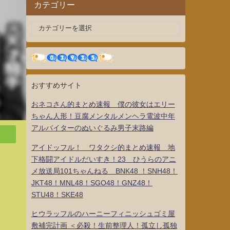
カテゴリー
おすすめサイト
おネコさん的まとめ速報 僕の彼女はエリー
ちゃん人形！豆腐メンタルメンヘラ電波中年
アルバイターのぬいぐるみ男子末路編
アイドッフル！ ワタクシ的まとめ速報 地
下格闘アイドルだいすき！23 ひうらのアニ
メ放送局101ちゃんねる BNK48 ！SNH48！
JKT48！MNL48！SGO48！GNZ48！
STU48！SKE48
ヒウラッフルのハーニーフィニッシュゴミ屋
敷補完計画 ＜必殺！生前整理人！孤立し孤独