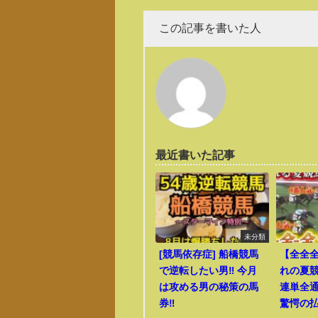
この記事を書いた人
最近書いた記事
未分類
[競馬依存症] 船橋競馬
【全全
で逆転したい男‼️ 今月
れの夏競
は攻める男の秘策の馬
連単全
券‼️
驚愕の払