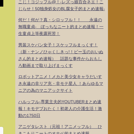
こじ！コジッフル@！-レズっ娘百合ネエ！こ
じらせ！50独身処女のBL腐女子的まとめ速報-
何だ！何が？真・シロッフル！！ 永遠の
無職童貞- ぼっちなニート的まとめ速報！一
生童貞上等夜露死苦！
男装スケバン女子！スケッフルまっくす！
（新・ナンノひゃくしきっ!！ビー玉のおいぬ
さん的まとめ速報） 話題な事件からおもし
ろ動画まで取り上げまっくす
ロボットアニメ！メカと美少女キャラだいす
き永遠の非リア充・非モテ星人 ！あらゆるマ
ニアの為のマニアックサイト
ハルッフル-専業主夫的YOUTUBERまとめ速
報！キモデブおたく！初老人の介護生活！激
動の1750日
アニゲタレスト（元祖！アニメッフル） ひ
きこもりニートのオナベ的まとめ速報