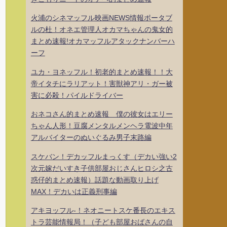
火浦のシネマッフル映画NEWS情報ポータブ
ルの杜！オネエ管理人オカマちゃんの鬼女的
まとめ速報!オカマッフルアタックナンバーハ
ーフ
ユカ・ヨネッフル！初老的まとめ速報！！大
帝イタチにラリアット！害獣神アリ・ガー被
害に必殺！パイルドライバー
おネコさん的まとめ速報 僕の彼女はエリー
ちゃん人形！豆腐メンタルメンヘラ電波中年
アルバイターのぬいぐるみ男子末路編
スケバン！デカッフルまっくす（デカい強い2
次元嫁だいすき子供部屋おじさんヒロシ之古
惑仔的まとめ速報）話題な動画取り上げ
MAX！デカいは正義刑事編
アキヨッフル-！ネオニートスケ番長のエキス
トラ芸能情報局！（子ども部屋おばさんの自