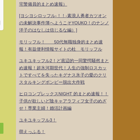
宅警備員的まとめ速報）
[ヨシヨシロッフル-！！-素浪人勇者カツオン
の未解決事件簿へようこそYOUKO！のナンノ
洋子のはなしは信じるな編）]
モリッフル！ 50代無職独身的まとめ速
報！有益便利情報サイトの杜 モリッフル
ユキユキッフル2！ど底辺的一同驚愕騒然まと
め速報！超氷河期世代！人生の強制ロスカッ
トですべてを失ったキグナス氷子の愛のクリ
スタルキングボンビー脱出大作戦
ヒロコンプレックスNIGHT 的まとめ速報！！
子供が欲しいど陰キャアラフィフ女子のめざ
せ！専業主婦！婚活計画編
ユキユキッフル3！
萌えっふる！