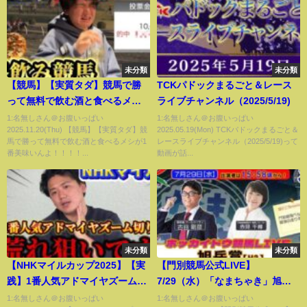
未分類
未分類
【競馬】【実質タダ】競馬で勝
TCKパドックまるごと＆レース
って無料で飲む酒と食べるメシ
ライブチャンネル（2025/5/19)
が1番美味いんよ！！！！
1:名無しさん＠お腹いっぱい
1:名無しさん＠お腹いっぱい
2025.11.20(Thu) 【競馬】【実質タダ】競
2025.05.19(Mon) TCKパドックまるごと＆
馬で勝って無料で飲む酒と食べるメシが1
レースライブチャンネル（2025/5/19)って
番美味いんよ！！！！...
動画が話...
未分類
未分類
【NHKマイルカップ2025】【実
【門別競馬公式LIVE】
践】1番人気アドマイヤズーム切
7/29（水）「なまちゃき」旭岳
り宣言！荒れ狙いで勝負！
賞【ゲスト赤見千尋（元騎
1:名無しさん＠お腹いっぱい
1:名無しさん＠お腹いっぱい