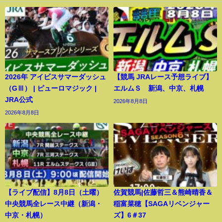
2026年 アイビスサマーダッシュ
【競馬 JRAレース予想ライブ】
（GⅢ） | ピューロマジック |
エルムＳ 新潟、中京、札幌
JRA公式
2026年8月8日
2026年8月8日
【ライブ配信】8月8日（土曜）
佐賀競馬|佐藤哲三＆熊崎晴香＆
中央競馬全レース中継（新潟・
稲富菜穂【SAGAリベンジャー
中京・札幌）
ズ】6＃37