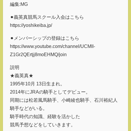
編集:MG
⚫︎義英真競馬スクール入会はこちら
https://yoshikeiba.jp/
⚫︎メンバーシップの登録はこちら
https://www.youtube.com/channel/UCMII-
Z1Gr2QErtjj8moEHMQ/join
説明
★義英真★
1995年10月 13日生まれ。
2014年にJRAの騎手としてデビュー。
同期には松若風馬騎手、小崎綾也騎手、石川裕紀人
騎手などがいる。
騎手時代の知識、経験を活かした
競馬予想などをしていきます。