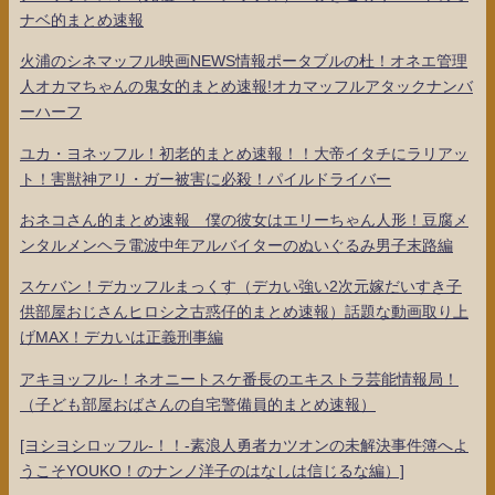
ナベ的まとめ速報
火浦のシネマッフル映画NEWS情報ポータブルの杜！オネエ管理
人オカマちゃんの鬼女的まとめ速報!オカマッフルアタックナンバ
ーハーフ
ユカ・ヨネッフル！初老的まとめ速報！！大帝イタチにラリアッ
ト！害獣神アリ・ガー被害に必殺！パイルドライバー
おネコさん的まとめ速報 僕の彼女はエリーちゃん人形！豆腐メ
ンタルメンヘラ電波中年アルバイターのぬいぐるみ男子末路編
スケバン！デカッフルまっくす（デカい強い2次元嫁だいすき子
供部屋おじさんヒロシ之古惑仔的まとめ速報）話題な動画取り上
げMAX！デカいは正義刑事編
アキヨッフル-！ネオニートスケ番長のエキストラ芸能情報局！
（子ども部屋おばさんの自宅警備員的まとめ速報）
[ヨシヨシロッフル-！！-素浪人勇者カツオンの未解決事件簿へよ
うこそYOUKO！のナンノ洋子のはなしは信じるな編）]