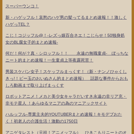
スーパーウンコ！
新・ハゲッフル！哀愁のハゲ男の髪ってるまとめ速報！！激しく
ハゲっTEL？
こじ！コジッフル@！-レズっ娘百合ネエ！こじらせ！50独身処
女のBL腐女子的まとめ速報-
何だ！何が？真・シロッフル！！ 永遠の無職童貞- ぼっちな
ニート的まとめ速報！一生童貞上等夜露死苦！
男装スケバン女子！スケッフルまっくす！（新・ナンノひゃくし
きっ!！ビー玉のおいぬさん的まとめ速報） 話題な事件からおも
しろ動画まで取り上げまっくす
ロボットアニメ！メカと美少女キャラだいすき永遠の非リア充・
非モテ星人 ！あらゆるマニアの為のマニアックサイト
ハルッフル-専業主夫的YOUTUBERまとめ速報！キモデブおた
く！初老人の介護生活！激動の1750日
アニゲタレスト（元祖！アニメッフル） ひきこもりニートのオ