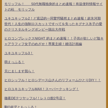
モリッフル！ 50代無職独身的まとめ速報！有益便利情報サイ
トの杜 モリッフル
ユキユキッフル2！ど底辺的一同驚愕騒然まとめ速報！超氷河期
世代！人生の強制ロスカットですべてを失ったキグナス氷子の愛
のクリスタルキングボンビー脱出大作戦
ヒロコンプレックスNIGHT 的まとめ速報！！子供が欲しいど陰キ
ャアラフィフ女子のめざせ！専業主婦！婚活計画編
ユキユキッフル3！
萌えっふる！
天にまします我ら！
ヒロシッフル！ヒロシデース山さんのリフォームひとりDIY！！
ヒロユキユキッフルMAX！スーパークッキング！
徹夜DEテツヤッフル!！レトロ館2号店！
剛Q超児ともっふる！