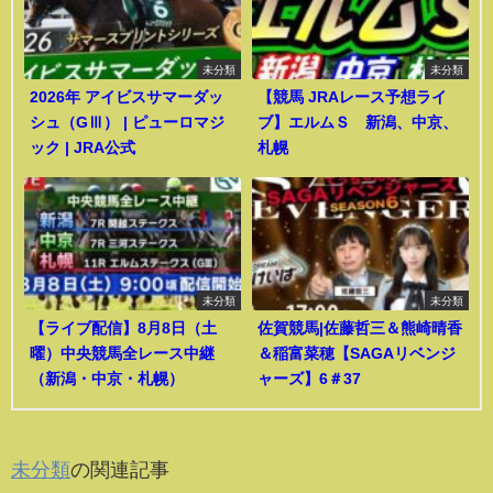
未分類
未分類
2026年 アイビスサマーダッ
【競馬 JRAレース予想ライ
シュ（GⅢ） | ピューロマジ
ブ】エルムＳ 新潟、中京、
ック | JRA公式
札幌
未分類
未分類
【ライブ配信】8月8日（土
佐賀競馬|佐藤哲三＆熊崎晴香
曜）中央競馬全レース中継
＆稲富菜穂【SAGAリベンジ
（新潟・中京・札幌）
ャーズ】6＃37
未分類
の関連記事