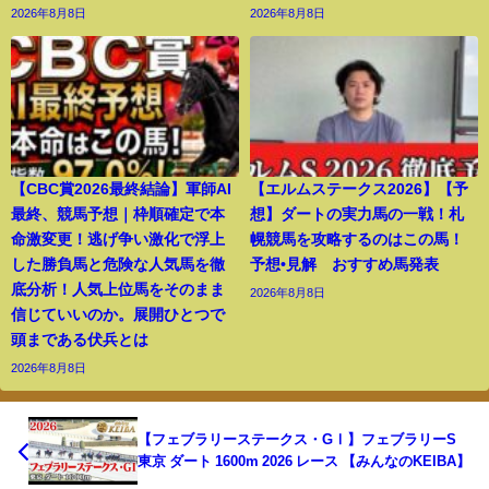
2026年8月8日
2026年8月8日
【CBC賞2026最終結論】軍師AI
【エルムステークス2026】【予
最終、競馬予想｜枠順確定で本
想】ダートの実力馬の一戦！札
命激変更！逃げ争い激化で浮上
幌競馬を攻略するのはこの馬！
した勝負馬と危険な人気馬を徹
予想•見解 おすすめ馬発表
底分析！人気上位馬をそのまま
2026年8月8日
信じていいのか。展開ひとつで
頭まである伏兵とは
2026年8月8日
【フェブラリーステークス・GⅠ】フェブラリーS
東京 ダート 1600m 2026 レース 【みんなのKEIBA】