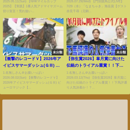
2025.05.11(Sun) 【NHKマイルカップ
2026.07.29(Wed) 【門別競馬公式LIVE】
手）】【予想】
2025】【実践】1番人気アドマイヤズーム
7/29（水）「なまちゃき」旭岳賞【ゲスト
切り宣言！荒れ狙い...
赤見千尋（元騎...
未分類
未分類
【衝撃のレコードＶ】2026年ア
【弥生賞2026】皐月賞に向けた
イビスサマーダッシュ(ＧⅢ) ピ
伝統のトライアル重賞！！下馬
ューロマジック【カンテレ公
評通り人気決着か！？それとも
1:名無しさん＠お腹いっぱい
1:名無しさん＠お腹いっぱい
2026.08.02(Sun) 【衝撃のレコードＶ】
2026.03.12(Thu) 【弥生賞2026】皐月賞に
式】
波乱決着か！？気になる馬券も
2026年アイビスサマーダッシュ(ＧⅢ) ピ
向けた伝統のトライアル重賞！！下馬評通
公開します！
ューロマジック【...
り人気決着か！？...