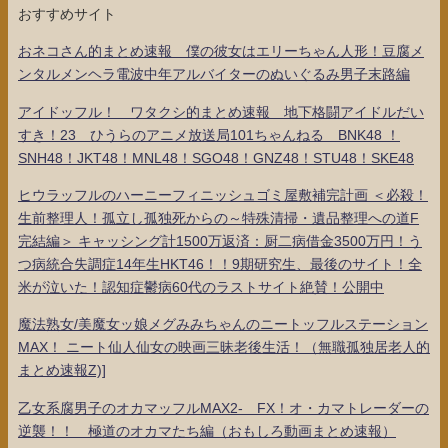
おすすめサイト
おネコさん的まとめ速報 僕の彼女はエリーちゃん人形！豆腐メ
ンタルメンヘラ電波中年アルバイターのぬいぐるみ男子末路編
アイドッフル！ ワタクシ的まとめ速報 地下格闘アイドルだい
すき！23 ひうらのアニメ放送局101ちゃんねる BNK48 ！
SNH48！JKT48！MNL48！SGO48！GNZ48！STU48！SKE48
ヒウラッフルのハーニーフィニッシュゴミ屋敷補完計画 ＜必殺！
生前整理人！孤立し孤独死からの～特殊清掃・遺品整理への道F
完結編＞ キャッシング計1500万返済：厨二病借金3500万円！う
つ病統合失調症14年生HKT46！！9期研究生、最後のサイト！全
米が泣いた！認知症鬱病60代のラストサイト絶賛！公開中
魔法熟女/美魔女ッ娘メグみみちゃんのニートッフルステーション
MAX！ ニート仙人仙女の映画三昧老後生活！（無職孤独居老人的
まとめ速報Z)]
乙女系腐男子のオカマッフルMAX2- FX！オ・カマトレーダーの
逆襲！！ 極道のオカマたち編（おもしろ動画まとめ速報）