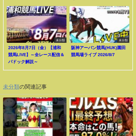
未分類
未分類
2026年8月7日（金）【浦和
阪神アーバン競馬(HUK)園田
競馬LIVE】～全レース配信＆
競馬場ライブ 2026/8/7
パドック解説～
未分類
の関連記事