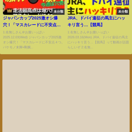
未分類
未分類
ジャパンカップ2025激オシ爆
JRA、ドバイ遠征の馬主にハッ
穴！「マスカレードに不安点４
キリ言う…【競馬】
つ。バケモノ末脚×剛腕で今週は
1:名無しさん＠お腹いっぱい
1:名無しさん＠お腹いっぱい
2025.12.03(Wed) ジャパンカップ2025激
2026.03.16(Mon) JRA、ドバイ遠征の馬主
穴党の出番です！」
オシ爆穴！「マスカレードに不安点４つ。
にハッキリ言う…【競馬】って動画が話題
バケモノ末脚×剛腕...
らしいぞ 2:名無...