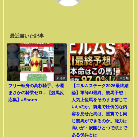
最近書いた記事
未分類
未分類
フリー転身の高杉騎手、今週
【エルムステーク2026最終結
まさかの騎乗ゼロ…【競馬反
論】軍師AI最終、競馬予想｜
応集】#Shorts
人気上位馬をそのまま信じて
いいのか。前走で圧倒的な内
容を見せた馬は、重賞でも同
じ競馬ができるのか。能力は
高いが・展開ひとつで頭まで
ある伏兵とは