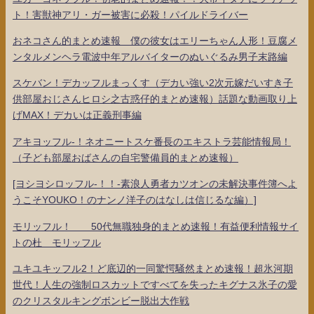
ト！害獣神アリ・ガー被害に必殺！パイルドライバー
おネコさん的まとめ速報 僕の彼女はエリーちゃん人形！豆腐メ
ンタルメンヘラ電波中年アルバイターのぬいぐるみ男子末路編
スケバン！デカッフルまっくす（デカい強い2次元嫁だいすき子
供部屋おじさんヒロシ之古惑仔的まとめ速報）話題な動画取り上
げMAX！デカいは正義刑事編
アキヨッフル-！ネオニートスケ番長のエキストラ芸能情報局！
（子ども部屋おばさんの自宅警備員的まとめ速報）
[ヨシヨシロッフル-！！-素浪人勇者カツオンの未解決事件簿へよ
うこそYOUKO！のナンノ洋子のはなしは信じるな編）]
モリッフル！ 50代無職独身的まとめ速報！有益便利情報サイ
トの杜 モリッフル
ユキユキッフル2！ど底辺的一同驚愕騒然まとめ速報！超氷河期
世代！人生の強制ロスカットですべてを失ったキグナス氷子の愛
のクリスタルキングボンビー脱出大作戦