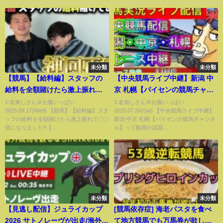
未分類
未分類
【競馬】【給料編】スタッフの
【中央競馬ライブ中継】新潟 中
給料を全額賭けたら激上振れで
京 札幌【パイセンの競馬チャン
〇〇倍になりました!!【神回】
ネル】
1:名無しさん＠お腹いっぱい
1:名無しさん＠お腹いっぱい
2025.09.17(Wed) 【競馬】【給料編】スタ
2025.07.26(Sat) 【中央競馬ライブ中継】
【再】
ッフの給料を全額賭けたら激上振れで〇〇
新潟 中京 札幌【パイセンの競馬チャンネ
倍になりました!!【...
ル】って動画が話題...
未分類
未分類
【見逃し配信】ジュライカップ
[競馬依存症] 海老パスタを食べ
2026 サトノレーヴが出走/海外競
て地方競馬でも万馬券が欲しい