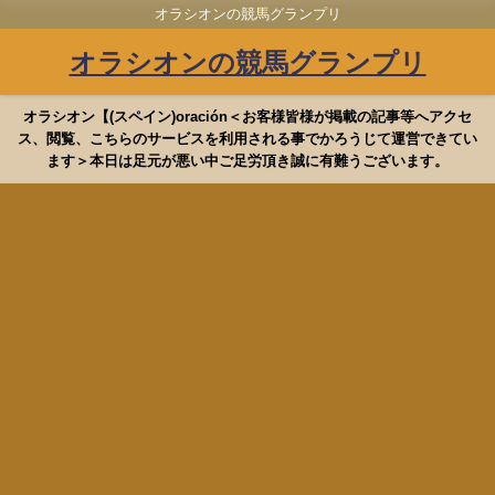
オラシオンの競馬グランプリ
オラシオンの競馬グランプリ
オラシオン【(スペイン)oración＜お客様皆様が掲載の記事等へアクセ
ス、閲覧、こちらのサービスを利用される事でかろうじて運営できてい
ます＞本日は足元が悪い中ご足労頂き誠に有難うございます。