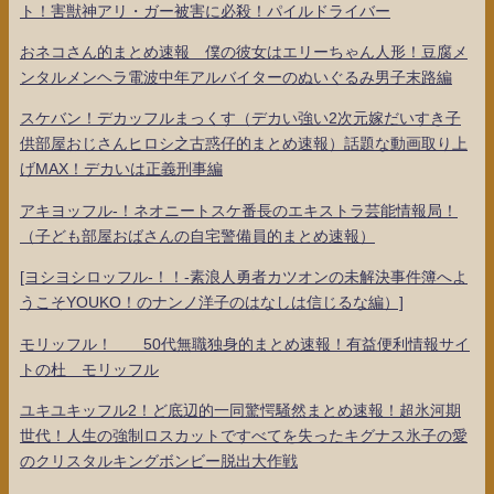
ト！害獣神アリ・ガー被害に必殺！パイルドライバー
おネコさん的まとめ速報 僕の彼女はエリーちゃん人形！豆腐メ
ンタルメンヘラ電波中年アルバイターのぬいぐるみ男子末路編
スケバン！デカッフルまっくす（デカい強い2次元嫁だいすき子
供部屋おじさんヒロシ之古惑仔的まとめ速報）話題な動画取り上
げMAX！デカいは正義刑事編
アキヨッフル-！ネオニートスケ番長のエキストラ芸能情報局！
（子ども部屋おばさんの自宅警備員的まとめ速報）
[ヨシヨシロッフル-！！-素浪人勇者カツオンの未解決事件簿へよ
うこそYOUKO！のナンノ洋子のはなしは信じるな編）]
モリッフル！ 50代無職独身的まとめ速報！有益便利情報サイ
トの杜 モリッフル
ユキユキッフル2！ど底辺的一同驚愕騒然まとめ速報！超氷河期
世代！人生の強制ロスカットですべてを失ったキグナス氷子の愛
のクリスタルキングボンビー脱出大作戦