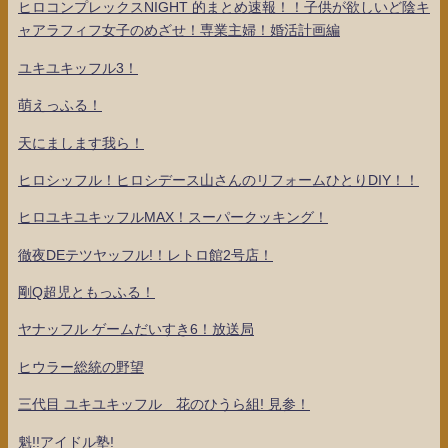
ヒロコンプレックスNIGHT 的まとめ速報！！子供が欲しいど陰キ
ャアラフィフ女子のめざせ！専業主婦！婚活計画編
ユキユキッフル3！
萌えっふる！
天にまします我ら！
ヒロシッフル！ヒロシデース山さんのリフォームひとりDIY！！
ヒロユキユキッフルMAX！スーパークッキング！
徹夜DEテツヤッフル!！レトロ館2号店！
剛Q超児ともっふる！
ヤナッフル ゲームだいすき6！放送局
ヒウラー総統の野望
三代目 ユキユキッフル 花のひうら組! 見参！
魁!!アイドル塾!