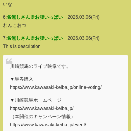
いな
6:
名無しさん＠お腹いっぱい
2026.03.06(Fri)
わんこおつ
7:
名無しさん＠お腹いっぱい
2026.03.06(Fri)
This is description
川崎競馬のライブ映像です。
▼馬券購入
https://www.kawasaki-keiba.jp/online-voting/
▼川崎競馬ホームページ
https://www.kawasaki-keiba.jp/
（本開催のキャンペーン情報）
https://www.kawasaki-keiba.jp/event/