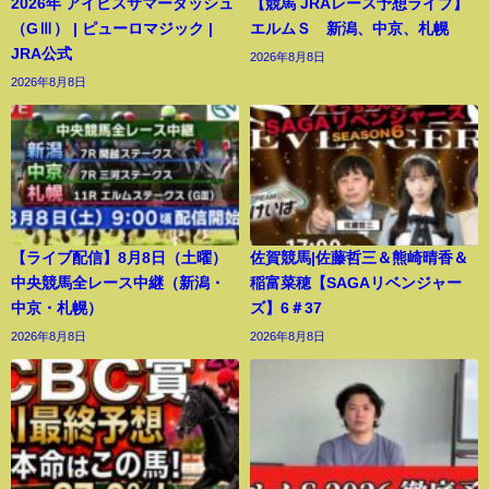
2026年 アイビスサマーダッシュ
【競馬 JRAレース予想ライブ】
（GⅢ） | ピューロマジック |
エルムＳ 新潟、中京、札幌
JRA公式
2026年8月8日
2026年8月8日
【ライブ配信】8月8日（土曜）
佐賀競馬|佐藤哲三＆熊崎晴香＆
中央競馬全レース中継（新潟・
稲富菜穂【SAGAリベンジャー
中京・札幌）
ズ】6＃37
2026年8月8日
2026年8月8日