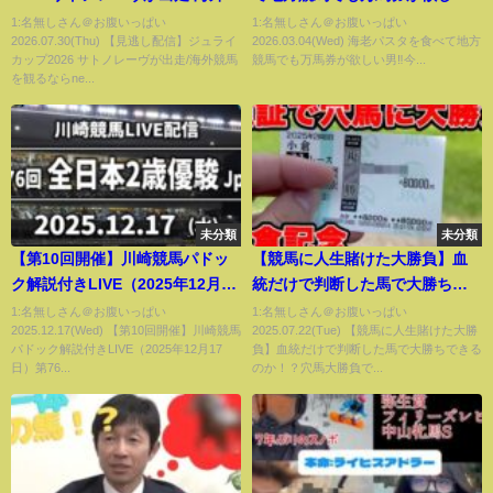
馬を観るならnetkeibaTV
男‼️今年まだ万馬券がない男‼️
1:名無しさん＠お腹いっぱい
1:名無しさん＠お腹いっぱい
2026.07.30(Thu) 【見逃し配信】ジュライ
2026.03.04(Wed) 海老パスタを食べて地方
カップ2026 サトノレーヴが出走/海外競馬
競馬でも万馬券が欲しい男‼️今...
を観るならne...
未分類
未分類
【第10回開催】川崎競馬パドッ
【競馬に人生賭けた大勝負】血
ク解説付きLIVE（2025年12月17
統だけで判断した馬で大勝ちで
日）第76回全日本２歳優駿
きるのか！？穴馬大勝負で
1:名無しさん＠お腹いっぱい
1:名無しさん＠お腹いっぱい
2025.12.17(Wed) 【第10回開催】川崎競馬
2025.07.22(Tue) 【競馬に人生賭けた大勝
JpnⅠ
す！！【ギャン中】 #競馬 #大勝
パドック解説付きLIVE（2025年12月17
負】血統だけで判断した馬で大勝ちできる
負 #小倉記念
日）第76...
のか！？穴馬大勝負で...