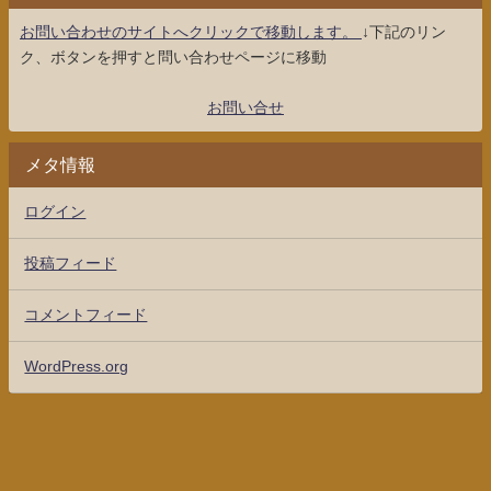
お問い合わせのサイトへクリックで移動します。
↓下記のリン
ク、ボタンを押すと問い合わせページに移動
お問い合せ
メタ情報
ログイン
投稿フィード
コメントフィード
WordPress.org