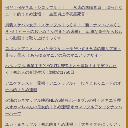
何だ！何が？真・シロッフル！！ 永遠の無職童貞- ぼっちな
ニート的まとめ速報！一生童貞上等夜露死苦！
男装スケバン女子！スケッフルまっくす！（新・ナンノひゃくし
きっ!！ビー玉のおいぬさん的まとめ速報） 話題な事件からおも
しろ動画まで取り上げまっくす
ロボットアニメ！メカと美少女キャラだいすき永遠の非リア充・
非モテ星人 ！あらゆるマニアの為のマニアックサイト
ハルッフル-専業主夫的YOUTUBERまとめ速報！キモデブおた
く！初老人の介護生活！激動の1750日
アニゲタレスト（元祖！アニメッフル） ひきこもりニートのオ
ナベ的まとめ速報
火浦のシネマッフル映画NEWS情報ポータブルの杜！オネエ管理
人オカマちゃんの鬼女的まとめ速報!オカマッフルアタックナンバ
ーハーフ
ユカ・ヨネッフル！初老的まとめ速報！！大帝イタチにラリアッ