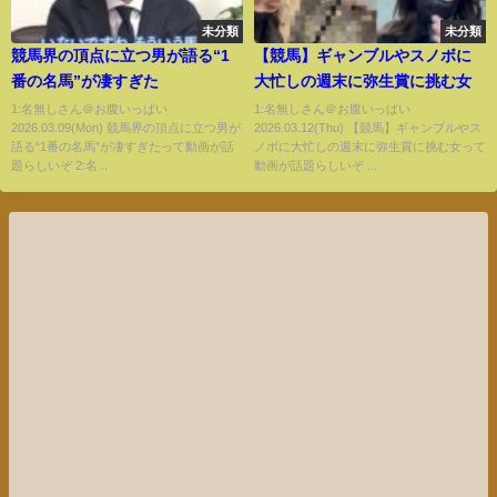
未分類
未分類
競馬界の頂点に立つ男が語る“1
【競馬】ギャンブルやスノボに
番の名馬”が凄すぎた
大忙しの週末に弥生賞に挑む女
1:名無しさん＠お腹いっぱい
1:名無しさん＠お腹いっぱい
2026.03.09(Mon) 競馬界の頂点に立つ男が
2026.03.12(Thu) 【競馬】ギャンブルやス
語る“1番の名馬”が凄すぎたって動画が話
ノボに大忙しの週末に弥生賞に挑む女って
題らしいぞ 2:名...
動画が話題らしいぞ ...