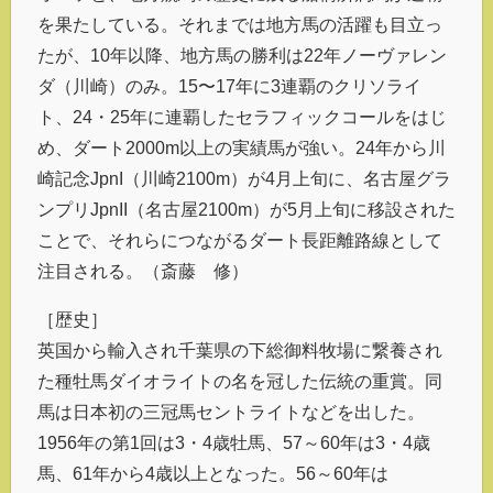
を果たしている。それまでは地方馬の活躍も目立っ
たが、10年以降、地方馬の勝利は22年ノーヴァレン
ダ（川崎）のみ。15〜17年に3連覇のクリソライ
ト、24・25年に連覇したセラフィックコールをはじ
め、ダート2000m以上の実績馬が強い。24年から川
崎記念JpnI（川崎2100m）が4月上旬に、名古屋グラ
ンプリJpnII（名古屋2100m）が5月上旬に移設された
ことで、それらにつながるダート長距離路線として
注目される。（斎藤 修）
［歴史］
英国から輸入され千葉県の下総御料牧場に繋養され
た種牡馬ダイオライトの名を冠した伝統の重賞。同
馬は日本初の三冠馬セントライトなどを出した。
1956年の第1回は3・4歳牡馬、57～60年は3・4歳
馬、61年から4歳以上となった。56～60年は