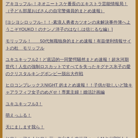
アキヨッフル-！ネオニートスケ番長のエキストラ芸能情報局！
（子ども部屋おばさんの自宅警備員的まとめ速報）
[ヨシヨシロッフル-！！-素浪人勇者カツオンの未解決事件簿へよ
うこそYOUKO！のナンノ洋子のはなしは信じるな編）]
モリッフル！ 50代無職独身的まとめ速報！有益便利情報サイ
トの杜 モリッフル
ユキユキッフル2！ど底辺的一同驚愕騒然まとめ速報！超氷河期
世代！人生の強制ロスカットですべてを失ったキグナス氷子の愛
のクリスタルキングボンビー脱出大作戦
ヒロコンプレックスNIGHT 的まとめ速報！！子供が欲しいど陰キ
ャアラフィフ女子のめざせ！専業主婦！婚活計画編
ユキユキッフル3！
萌えっふる！
天にまします我ら！