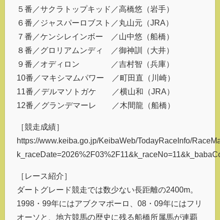
５番／サクラトップキッド／高橋悠（岩手）
６番／ジャスパーロブスト／丸山元（JRA）
７番／ケンシレインボー ／山中悠（船橋）
８番／グロリアムンディ ／御神訓（大井）
９番／オディロン ／吉村智（兵庫）
10番／マキシマムパワー ／町田直（川崎）
11番／デルマソトガケ ／横山和（JRA）
12番／グランデマーレ ／木間龍（船橋）
［競走成績］
https://www.keiba.go.jp/KeibaWeb/TodayRaceInfo/RaceM
k_raceDate=2026%2F03%2F11&k_raceNo=11&k_babaC
［レース紹介］
ダートグレード競走では数少ない長距離の2400m。
1998・99年にはアブクマポーロ、08・09年にはフリ
オーソと、地方競馬の歴史に残る船橋所属馬が連覇