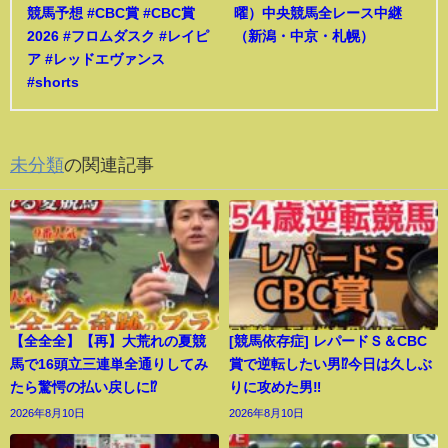
競馬予想 #CBC賞 #CBC賞
曜）中央競馬全レース中継
2026 #フロムダスク #レイピ
（新潟・中京・札幌）
ア #レッドエヴァンス
#shorts
未分類
の関連記事
【全全全】【再】大荒れの夏競
[競馬依存症] レパードＳ＆CBC
馬で16頭立三連単全通りしてみ
賞で逆転したい男⁉️今日は久しぶ
たら驚愕の払い戻しに⁉︎
りに攻めた男‼️
2026年8月10日
2026年8月10日