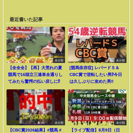
最近書いた記事
未分類
未分類
【全全全】【再】大荒れの夏
[競馬依存症] レパードＳ＆
競馬で16頭立三連単全通りし
CBC賞で逆転したい男⁉️今日
てみたら驚愕の払い戻しに⁉︎
は久しぶりに攻めた男‼️
未分類
未分類
【CBC賞2026結果】#競馬 #
【ライブ配信】8月9日（日