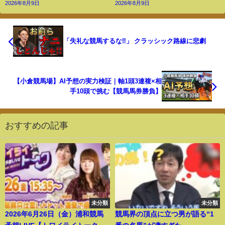
2026年8月9日
2026年8月9日
「失礼な競馬するな‼︎」 クラッシック路線に悲劇
【小倉競馬場】AI予想の実力検証｜軸1頭3連複×相
手10頭で挑む【競馬馬券勝負】
おすすめの記事
未分類
未分類
2026年6月26日（金）浦和競馬
競馬界の頂点に立つ男が語る“1