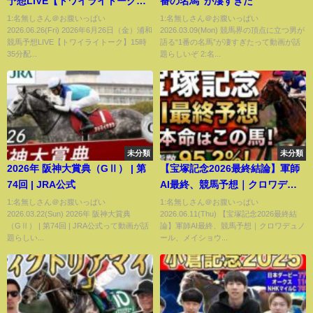
予想LIVE【トワイライトーク】
番の名馬”が凄すぎた
15時35分配信スタート！
1:名無しさん＠お腹いっぱい
1:名無しさん＠お腹いっぱい
2026.06.26(Fri) 2026年6月26日（金）浦和
2026.03.09(Mon) 競馬界の頂点に立つ男が
競馬予想LIVE【トワイライトーク】15時
語る“1番の名馬”が凄すぎたって動画が話
35分配...
題らしいぞ 2:名...
未分類
未分類
2026年 阪神大賞典（GⅡ） | 第
【宝塚記念2026最終結論】軍師
74回 | JRA公式
AI最終、競馬予想｜クロワデュ
ノール、メイショウタバル枠順
1:名無しさん＠お腹いっぱい
1:名無しさん＠お腹いっぱい
2026.03.22(Sun) 2026年 阪神大賞典
2026.06.11(Thu) 【宝塚記念2026最終結
で崩れた本命…枠順確定によっ
（GⅡ） | 第74回 | JRA公式って動画が話
論】軍師AI最終、競馬予想｜クロワデュノ
て評価が上がった馬・能力は高
題らしい...
ール、メイショウ...
いが勝ちやすくない馬・展開ひ
とつで頭まである伏兵とは