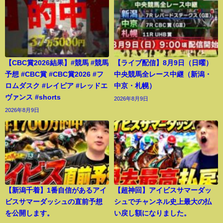
【CBC賞2026結果】#競馬 #競馬
【ライブ配信】8月9日（日曜）
予想 #CBC賞 #CBC賞2026 #フ
中央競馬全レース中継（新潟・
ロムダスク #レイピア #レッドエ
中京・札幌）
ヴァンス #shorts
2026年8月9日
2026年8月9日
【新潟千着】1番自信があるアイ
【超神回】アイビスサマーダッ
ビスサマーダッシュの直前予想
シュでチャンネル史上最大の払
を公開します。
い戻し額になりました。