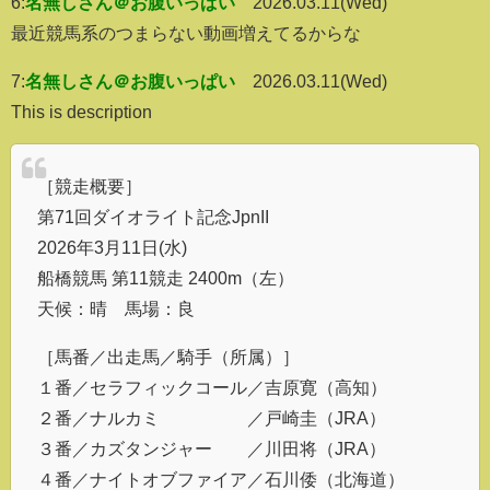
6:
名無しさん＠お腹いっぱい
2026.03.11(Wed)
最近競馬系のつまらない動画増えてるからな
7:
名無しさん＠お腹いっぱい
2026.03.11(Wed)
This is description
［競走概要］
第71回ダイオライト記念JpnII
2026年3月11日(水)
船橋競馬 第11競走 2400m（左）
天候：晴 馬場：良
［馬番／出走馬／騎手（所属）］
１番／セラフィックコール／吉原寛（高知）
２番／ナルカミ ／戸崎圭（JRA）
３番／カズタンジャー ／川田将（JRA）
４番／ナイトオブファイア／石川倭（北海道）