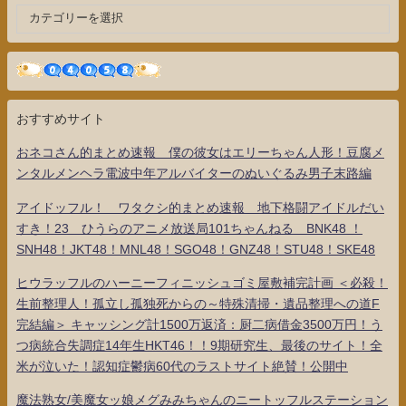
おすすめサイト
おネコさん的まとめ速報 僕の彼女はエリーちゃん人形！豆腐メ
ンタルメンヘラ電波中年アルバイターのぬいぐるみ男子末路編
アイドッフル！ ワタクシ的まとめ速報 地下格闘アイドルだい
すき！23 ひうらのアニメ放送局101ちゃんねる BNK48 ！
SNH48！JKT48！MNL48！SGO48！GNZ48！STU48！SKE48
ヒウラッフルのハーニーフィニッシュゴミ屋敷補完計画 ＜必殺！
生前整理人！孤立し孤独死からの～特殊清掃・遺品整理への道F
完結編＞ キャッシング計1500万返済：厨二病借金3500万円！う
つ病統合失調症14年生HKT46！！9期研究生、最後のサイト！全
米が泣いた！認知症鬱病60代のラストサイト絶賛！公開中
魔法熟女/美魔女ッ娘メグみみちゃんのニートッフルステーション