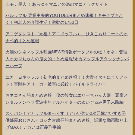
非モテ星人 ！あらゆるマニアの為のマニアックサイト
ハルッフル-専業主夫的YOUTUBERまとめ速報！キモデブおた
く！初老人の介護生活！激動の1750日
アニゲタレスト（元祖！アニメッフル） ひきこもりニートのオ
ナベ的まとめ速報
火浦のシネマッフル映画NEWS情報ポータブルの杜！オネエ管理
人オカマちゃんの鬼女的まとめ速報!オカマッフルアタックナンバ
ーハーフ
ユカ・ヨネッフル！初老的まとめ速報！！大帝イタチにラリアッ
ト！害獣神アリ・ガー被害に必殺！パイルドライバー
おネコさん的まとめ速報 僕の彼女はエリーちゃん人形！豆腐メ
ンタルメンヘラ電波中年アルバイターのぬいぐるみ男子末路編
スケバン！デカッフルまっくす（デカい強い2次元嫁だいすき子
供部屋おじさんヒロシ之古惑仔的まとめ速報）話題な動画取り上
げMAX！デカいは正義刑事編