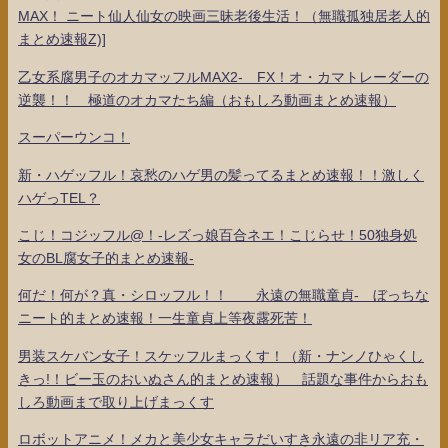
MAX！ ニート仙人仙女の映画三昧老後生活！（無職孤独居老人的
まとめ速報Z)]
乙女系腐男子のオカマッフルMAX2- FX！オ・カマトレーダーの
逆襲！！ 極道のオカマたち編（おもしろ動画まとめ速報）
スーパーウンコ！
新・ハゲッフル！哀愁のハゲ男の髪ってるまとめ速報！！激しく
ハゲっTEL？
こじ！コジッフル@！-レズっ娘百合ネエ！こじらせ！50独身処
女のBL腐女子的まとめ速報-
何だ！何が？真・シロッフル！！ 永遠の無職童貞- ぼっちな
ニート的まとめ速報！一生童貞上等夜露死苦！
男装スケバン女子！スケッフルまっくす！（新・ナンノひゃくし
きっ!！ビー玉のおいぬさん的まとめ速報） 話題な事件からおも
しろ動画まで取り上げまっくす
ロボットアニメ！メカと美少女キャラだいすき永遠の非リア充・