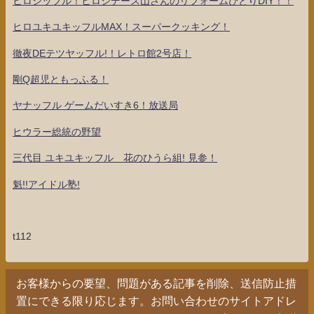
ヒロシッフル！ヒロシデース山さんのリフォームひとりDIY！！
ヒロユキユキッフルMAX！スーパークッキング！
徹夜DEテツヤッフル!！レトロ館2号店！
剛Q超児ともっふる！
ヤナッフル ゲームだいすき6！放送局
ヒウラー総統の野望
三代目 ユキユキッフル 花のひうら組! 見参！
魁!!アイドル塾!
t112
お客様からの要望、問題がある記事を削除、送信防止措
置にできる限り応じます。お問い合わせのサイトアドレ