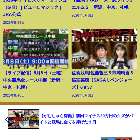
（GⅢ） | ピューロマジック |
エルムＳ 新潟、中京、札幌
JRA公式
2026年8月8日
2026年8月8日
【ライブ配信】8月8日（土曜）
佐賀競馬|佐藤哲三＆熊崎晴香＆
中央競馬全レース中継（新潟・
稲富菜穂【SAGAリベンジャー
中京・札幌）
ズ】6＃37
2026年8月8日
2026年8月8日
【がむしゃら稼働】前回マイナス20万円のクズがバ
イトと競馬に全てを捧げた１日