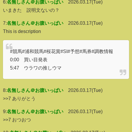
6:
名無しさん＠お腹いっぱい
2026.03.17(Tue)
いまきた 説明文ないの？
7:
名無しさん＠お腹いっぱい
2026.03.17(Tue)
This is description
#競馬#浦和競馬#桜花賞#SI#予想#馬券#調教情報
0:00 買い目発表
5:47 ウラワの推しウマ
8:
名無しさん＠お腹いっぱい
2026.03.17(Tue)
>>7 ありがとう
9:
名無しさん＠お腹いっぱい
2026.03.17(Tue)
>>7 おつおつ