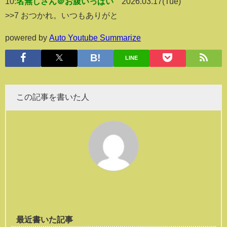
10:
名無しさん＠お腹いっぱい
2026.03.17(Tue)
>>7 おつかれ。いつもありがと
powered by
Auto Youtube Summarize
LINE
この記事を書いた人
最近書いた記事