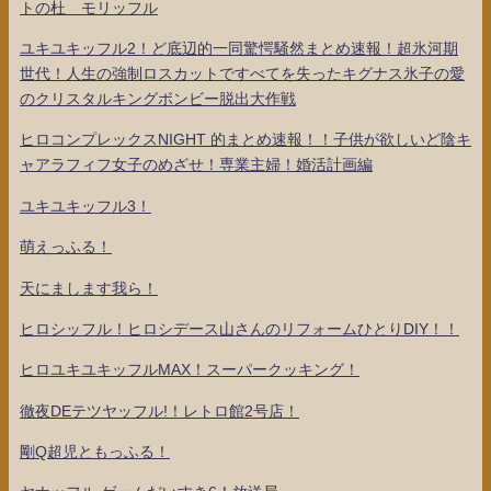
トの杜 モリッフル
ユキユキッフル2！ど底辺的一同驚愕騒然まとめ速報！超氷河期
世代！人生の強制ロスカットですべてを失ったキグナス氷子の愛
のクリスタルキングボンビー脱出大作戦
ヒロコンプレックスNIGHT 的まとめ速報！！子供が欲しいど陰キ
ャアラフィフ女子のめざせ！専業主婦！婚活計画編
ユキユキッフル3！
萌えっふる！
天にまします我ら！
ヒロシッフル！ヒロシデース山さんのリフォームひとりDIY！！
ヒロユキユキッフルMAX！スーパークッキング！
徹夜DEテツヤッフル!！レトロ館2号店！
剛Q超児ともっふる！