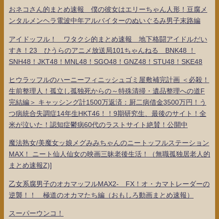
おネコさん的まとめ速報 僕の彼女はエリーちゃん人形！豆腐メ
ンタルメンヘラ電波中年アルバイターのぬいぐるみ男子末路編
アイドッフル！ ワタクシ的まとめ速報 地下格闘アイドルだい
すき！23 ひうらのアニメ放送局101ちゃんねる BNK48 ！
SNH48！JKT48！MNL48！SGO48！GNZ48！STU48！SKE48
ヒウラッフルのハーニーフィニッシュゴミ屋敷補完計画 ＜必殺！
生前整理人！孤立し孤独死からの～特殊清掃・遺品整理への道F
完結編＞ キャッシング計1500万返済：厨二病借金3500万円！う
つ病統合失調症14年生HKT46！！9期研究生、最後のサイト！全
米が泣いた！認知症鬱病60代のラストサイト絶賛！公開中
魔法熟女/美魔女ッ娘メグみみちゃんのニートッフルステーション
MAX！ ニート仙人仙女の映画三昧老後生活！（無職孤独居老人的
まとめ速報Z)]
乙女系腐男子のオカマッフルMAX2- FX！オ・カマトレーダーの
逆襲！！ 極道のオカマたち編（おもしろ動画まとめ速報）
スーパーウンコ！