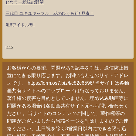
ヒウラー総統の野望
三代目 ユキユキッフル 花のひうら組! 見参！
魁!!アイドル塾!
t112
お客様からの要望、問題がある記事を削除、送信防止措
置にできる限り応じます。お問い合わせのサイトアドレ
スです。 https://form.os7.biz/f/c82c6596/ 当サイトは各動
画共有サイトへのアップロードは行なっておりません、
著作権の侵害を目的としていません、埋め込み動画等に
問題がある場合は各動画共有サイト元へお問い合わせく
ださい 。当サイトのコンテンツに関して、著作権等の
問題がございましたら当該ページを削除しますのでご連
絡ください。土日祝を除く3営業日以内にできる限り迅
速に対応する予定です。不慮による事故等により連絡を