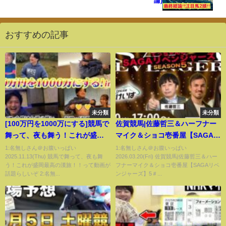
論)
おすすめの記事
未分類
未分類
[100万円を1000万にする]競馬で
佐賀競馬|佐藤哲三＆ハーフナー
舞って、夜も舞う！これが盛岡
マイク＆ショコ壱番屋【SAGAリ
最高の漢旅！！
ベンジャーズ】5＃109
1:名無しさん＠お腹いっぱい
1:名無しさん＠お腹いっぱい
2025.11.13(Thu) 競馬で舞って、夜も舞
2026.03.20(Fri) 佐賀競馬|佐藤哲三＆ハー
う！これが盛岡最高の漢旅！！って動画が
フナーマイク＆ショコ壱番屋【SAGAリベ
話題らしいぞ 2:名無...
ンジャーズ】5＃...