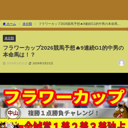
ホーム
未分類
フラワーカップ2026競馬予想🔥9連続G1的中男の本命馬
は！？
未分類
フラワーカップ2026競馬予想🔥9連続G1的中男の
本命馬は！？
2026年3月21日
2026年3月21日