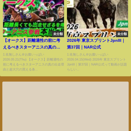
未分類
未分類
【オークス】距離適性の前に考
2026年 東京スプリントJpnIII｜
えるべきスターアニスの真の出
第37回｜NAR公式
走理由と超大穴の買える条件を
1:名無しさん＠お腹いっぱい
1:名無しさん＠お腹いっぱい
2026.05.21(Thu) 【オークス】距離適性の
2026.04.15(Wed) 2026年 東京スプリント
考察する
前に考えるべきスターアニスの真の出走理
JpnIII｜第37回｜NAR公式って動画が話題
由と超大穴の買える条...
らしい...