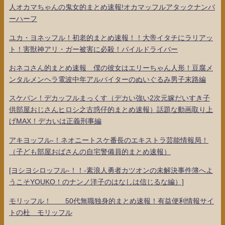
人オカマちゃんの鬼女的まとめ速報!オカマッフルアタックナンバ
ーハーフ
ユカ・ヨネッフル！初老的まとめ速報！！大帝イタチにラリアッ
ト！害獣神アリ・ガー被害に必殺！パイルドライバー
おネコさん的まとめ速報 僕の彼女はエリーちゃん人形！豆腐メ
ンタルメンヘラ電波中年アルバイターのぬいぐるみ男子末路編
スケバン！デカッフルまっくす（デカい強い2次元嫁だいすき子
供部屋おじさんヒロシ之古惑仔的まとめ速報）話題な動画取り上
げMAX！デカいは正義刑事編
アキヨッフル-！ネオニートスケ番長のエキストラ芸能情報局！
（子ども部屋おばさんの自宅警備員的まとめ速報）
[ヨシヨシロッフル-！！-素浪人勇者カツオンの未解決事件簿へよ
うこそYOUKO！のナンノ洋子のはなしは信じるな編）]
モリッフル！ 50代無職独身的まとめ速報！有益便利情報サイ
トの杜 モリッフル