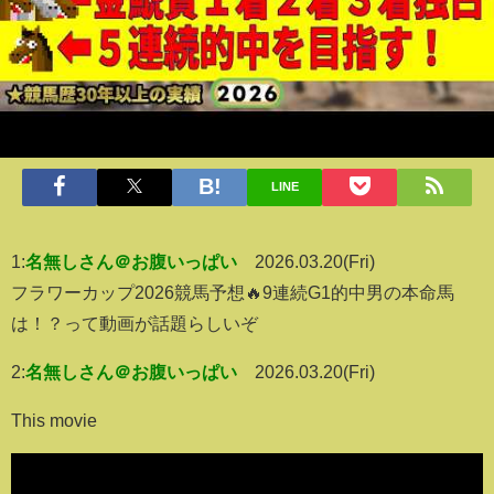
LINE
1:
名無しさん＠お腹いっぱい
2026.03.20(Fri)
フラワーカップ2026競馬予想🔥9連続G1的中男の本命馬
は！？って動画が話題らしいぞ
2:
名無しさん＠お腹いっぱい
2026.03.20(Fri)
This movie