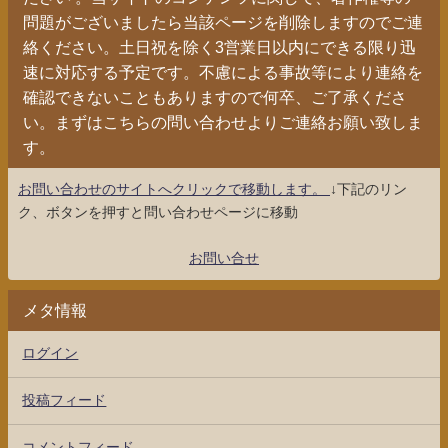
問題がございましたら当該ページを削除しますのでご連
絡ください。土日祝を除く3営業日以内にできる限り迅
速に対応する予定です。不慮による事故等により連絡を
確認できないこともありますので何卒、ご了承くださ
い。まずはこちらの問い合わせよりご連絡お願い致しま
す。
お問い合わせのサイトへクリックで移動します。
↓下記のリン
ク、ボタンを押すと問い合わせページに移動
お問い合せ
メタ情報
ログイン
投稿フィード
コメントフィード