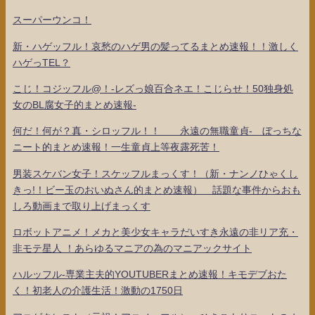
スーパーウンコ！
新・ハゲッフル！哀愁のハゲ男の髪ってるまとめ速報！！激しく
ハゲっTEL？
こじ！コジッフル@！-レズっ娘百合ネエ！こじらせ！50独身処
女のBL腐女子的まとめ速報-
何だ！何が？真・シロッフル！！ 永遠の無職童貞- ぼっちな
ニート的まとめ速報！一生童貞上等夜露死苦！
男装スケバン女子！スケッフルまっくす！（新・ナンノひゃくし
きっ!！ビー玉のおいぬさん的まとめ速報） 話題な事件からおも
しろ動画まで取り上げまっくす
ロボットアニメ！メカと美少女キャラだいすき永遠の非リア充・
非モテ星人 ！あらゆるマニアの為のマニアックサイト
ハルッフル-専業主夫的YOUTUBERまとめ速報！キモデブおた
く！初老人の介護生活！激動の1750日