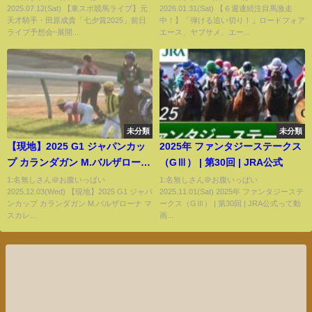
2025.07.12(Sat) 【東スポ競馬ライブ】元
2026.01.31(Sat) 【６週連続注目馬激走
す！~《東スポ競馬》
ィーマクフィ・・・シルクロー
天才騎手・田原成貴「七夕賞2025」前日
中！】「弾ける追い切り！」ロードフォア
ドステークス(ＧⅢ)を元ジョッキ
ライブ予想会~展開...
エース、ヤブサメ、エー...
ーの細江さんが徹底解説！＜細
江純子のネタ帳＞
未分類
未分類
【現地】2025 G1 ジャパンカッ
2025年 ファンタジーステークス
プ カランダガン M.バルザローナ
（GⅢ） | 第30回 | JRA公式
マスカレードボールとの激しい
1:名無しさん＠お腹いっぱい
1:名無しさん＠お腹いっぱい
2025.12.03(Wed) 【現地】2025 G1 ジャパ
2025.11.01(Sat) 2025年 ファンタジーステ
叩き合い 【生ファンファーレ 東
ンカップ カランダガン M.バルザローナ マ
ークス（GⅢ） | 第30回 | JRA公式って動
京競馬場 世界レコード】
スカレ...
画...