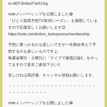
si=dEPJlmfasFVe51Gg
noteメンバーシップを公開しました😁
「ひとり競馬予想TV第28シーズン」を展開していま
すので応援宜しくお願いします😉
https://note.com/kokon_keibayosou/membership
予想に乗っかるのも楽しいですが一生懸命考えて予
想するのも楽しいものですよ。
毎週金曜日・土曜日に「ライブで徹底討論!!」をやっ
てますので是非ご参加下さい!!
宜しければ高評価、チャンネル登録お願いします。
－－－－－－－－－－－－－－－－－－－－－－－
－－－－－－－－－－
noteメンバーシップを公開しました😁