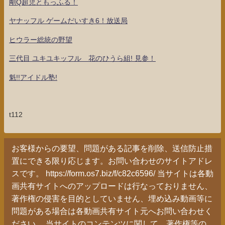
剛Q超児ともっふる！
ヤナッフル ゲームだいすき6！放送局
ヒウラー総統の野望
三代目 ユキユキッフル 花のひうら組! 見参！
魁!!アイドル塾!
t112
お客様からの要望、問題がある記事を削除、送信防止措
置にできる限り応じます。お問い合わせのサイトアドレ
スです。 https://form.os7.biz/f/c82c6596/ 当サイトは各動
画共有サイトへのアップロードは行なっておりません、
著作権の侵害を目的としていません、埋め込み動画等に
問題がある場合は各動画共有サイト元へお問い合わせく
ださい 。当サイトのコンテンツに関して、著作権等の