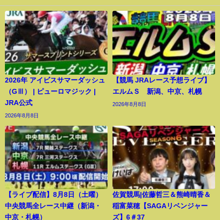
2026年 アイビスサマーダッシュ
【競馬 JRAレース予想ライブ】
（GⅢ） | ピューロマジック |
エルムＳ 新潟、中京、札幌
JRA公式
2026年8月8日
2026年8月8日
【ライブ配信】8月8日（土曜）
佐賀競馬|佐藤哲三＆熊崎晴香＆
中央競馬全レース中継（新潟・
稲富菜穂【SAGAリベンジャー
中京・札幌）
ズ】6＃37