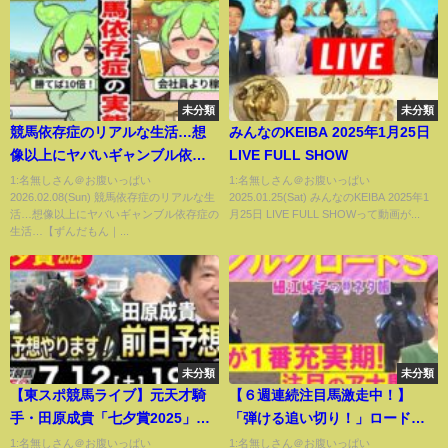
目馬も！【楽屋馬なし】
未分類
未分類
競馬依存症のリアルな生活…想
みんなのKEIBA 2025年1月25日
像以上にヤバいギャンブル依存
LIVE FULL SHOW
症の生活…【ずんだもん｜貯金
1:名無しさん＠お腹いっぱい
1:名無しさん＠お腹いっぱい
2026.02.08(Sun) 競馬依存症のリアルな生
2025.01.25(Sat) みんなのKEIBA 2025年1
｜収入｜生活費｜年収｜就職活
活…想像以上にヤバいギャンブル依存症の
月25日 LIVE FULL SHOWって動画が...
動｜転職】
生活…【ずんだもん｜...
未分類
未分類
【東スポ競馬ライブ】元天才騎
【６週連続注目馬激走中！】
手・田原成貴「七夕賞2025」前
「弾ける追い切り！」ロードフ
日ライブ予想会~展開予想やりま
ォアエース、ヤブサメ、エーテ
1:名無しさん＠お腹いっぱい
1:名無しさん＠お腹いっぱい