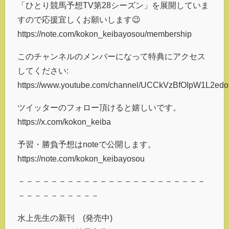
「ひとり競馬予想TV第28シーズン」を展開していま
すので応援宜しくお願いします😉
https://note.com/kokon_keibayosou/membership
このチャンネルのメンバーになって特典にアクセス
してください:
https://www.youtube.com/channel/UCCkVzBfOIpW1L2edo
ツイッターのフォロー頂けると嬉しいです。
https://x.com/kokon_keiba
予習・勝負予想はnoteで公開します。
https://note.com/kokon_keibayosou
－－－－－－－－－－－－－－－－－－－－－－－
－－－－－－－－－－
水上先生の新刊 (発売中)