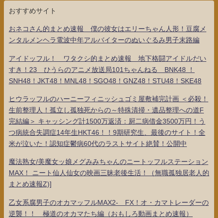
おすすめサイト
おネコさん的まとめ速報 僕の彼女はエリーちゃん人形！豆腐メ
ンタルメンヘラ電波中年アルバイターのぬいぐるみ男子末路編
アイドッフル！ ワタクシ的まとめ速報 地下格闘アイドルだい
すき！23 ひうらのアニメ放送局101ちゃんねる BNK48 ！
SNH48！JKT48！MNL48！SGO48！GNZ48！STU48！SKE48
ヒウラッフルのハーニーフィニッシュゴミ屋敷補完計画 ＜必殺！
生前整理人！孤立し孤独死からの～特殊清掃・遺品整理への道F
完結編＞ キャッシング計1500万返済：厨二病借金3500万円！う
つ病統合失調症14年生HKT46！！9期研究生、最後のサイト！全
米が泣いた！認知症鬱病60代のラストサイト絶賛！公開中
魔法熟女/美魔女ッ娘メグみみちゃんのニートッフルステーション
MAX！ ニート仙人仙女の映画三昧老後生活！（無職孤独居老人的
まとめ速報Z)]
乙女系腐男子のオカマッフルMAX2- FX！オ・カマトレーダーの
逆襲！！ 極道のオカマたち編（おもしろ動画まとめ速報）